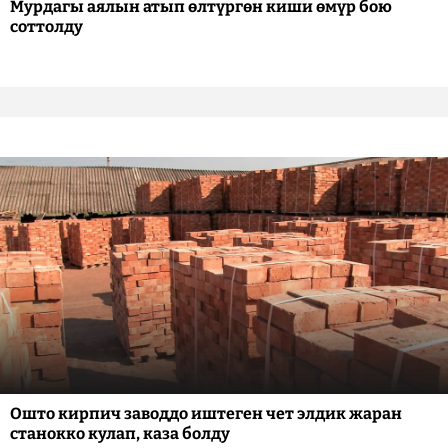
Мурдагы аялын атып өлтүргөн киши өмүр бою
соттолду
Ошто кирпич заводдо иштеген чет элдик жаран
станокко кулап, каза болду