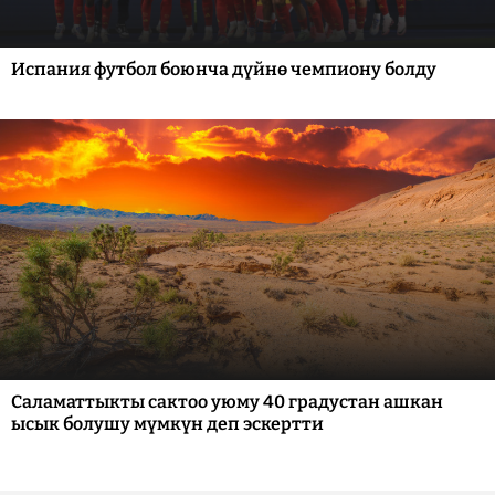
Испания футбол боюнча дүйнө чемпиону болду
Саламаттыкты сактоо уюму 40 градустан ашкан
ысык болушу мүмкүн деп эскертти