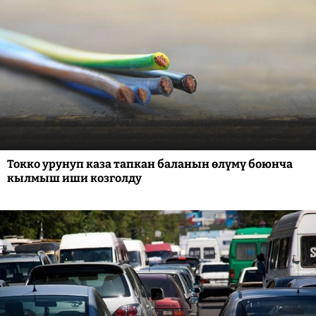
Токко урунуп каза тапкан баланын өлүмү боюнча
кылмыш иши козголду