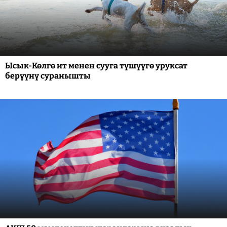
Ысык-Көлгө ит менен сууга түшүүгө уруксат
берүүнү суранышты