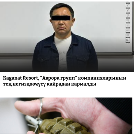
Kaganat Resort, "Аврора групп" компанияларынын
тең негиздөөчүсү кайрадан кармалды