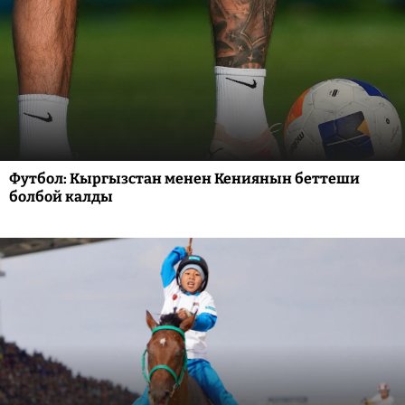
Футбол: Кыргызстан менен Кениянын беттеши
болбой калды