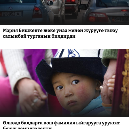
Мэрия Бишкекте жеке унаа менен жүрүүгө тыюу
салынбай турганын билдирди
Өлкөдө балдарга кош фамилия ыйгарууга уруксат
берүү демилгеленди