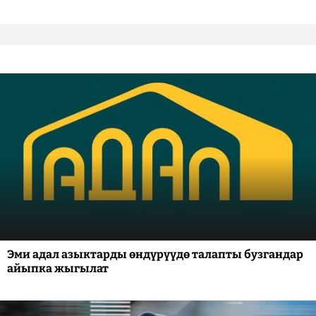
Эми адал азыктарды өндүрүүдө талапты бузгандар
айыпка жыгылат