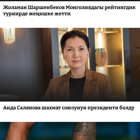
Жоламан Шаршенбеков Монголиядагы рейтингдик
турнирде жеңишке жетти
Аида Салянова шахмат союзунун президенти болду