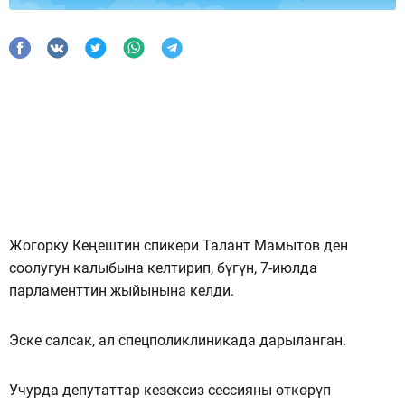
Жогорку Кеңештин спикери Талант Мамытов ден
соолугун калыбына келтирип, бүгүн, 7-июлда
парламенттин жыйынына келди.
Эске салсак, ал спецполиклиникада дарыланган.
Учурда депутаттар кезексиз сессияны өткөрүп