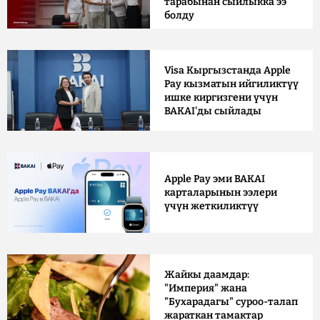
тарабынан сыйлыкка ээ
болду
Visa Кыргызстанда Apple
Pay кызматын ийгиликтүү
ишке киргизгени үчүн
BAKAI'ды сыйлады
Apple Pay эми BAKAI
карталарынын ээлери
үчүн жеткиликтүү
Жайкы даамдар:
"Империя" жана
"Бухарадагы" суроо-талап
жараткан тамактар