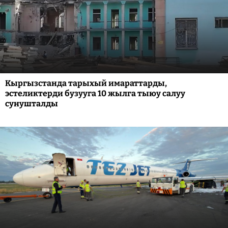
Кыргызстанда тарыхый имараттарды,
эстеликтерди бузууга 10 жылга тыюу салуу
сунушталды