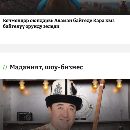
Көчмөндөр оюндары: Аламан байгеде Кара кыз
байгелүү орунду ээледи
Маданият, шоу-бизнес