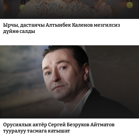
Ырчы, дастанчы Алтынбек Каленов мезгилсиз
дүйнө салды
Орусиялык актёр Сергей Безруков Айтматов
тууралуу тасмага катышат