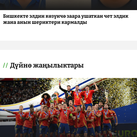
Бишкекте элдин көзүнчө заара ушаткан чет элдик
жана анын шериктери кармалды
Дүйнө жаңылыктары