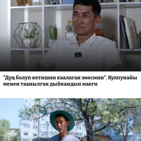
"Дүң болуп кетишин каалаган эмесмин". Кулпунайы
менен таанылган дыйкандын маеги