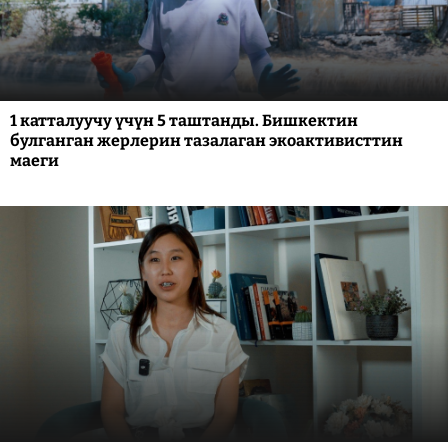
1 катталуучу үчүн 5 таштанды. Бишкектин
булганган жерлерин тазалаган экоактивисттин
маеги