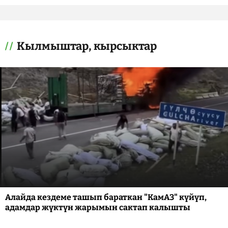
Кылмыштар, кырсыктар
Алайда кездеме ташып бараткан "КамАЗ" күйүп,
адамдар жүктүн жарымын сактап калышты