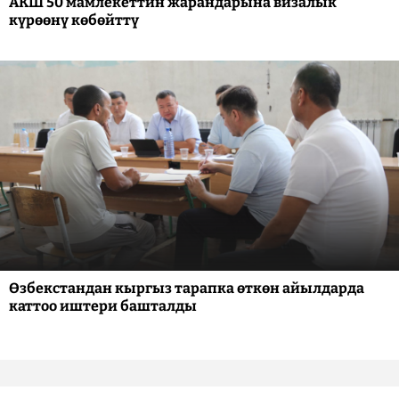
АКШ 50 мамлекеттин жарандарына визалык
күрөөнү көбөйттү
Өзбекстандан кыргыз тарапка өткөн айылдарда
каттоо иштери башталды