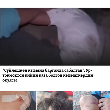
"Сүйлөшкөн кызына барганда сабалган". Ур-
токмоктон кийин каза болгон кызматкердин
окуясы