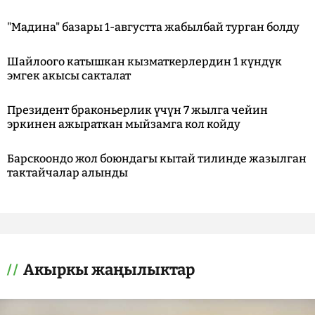
"Мадина" базары 1-августта жабылбай турган болду
Шайлоого катышкан кызматкерлердин 1 күндүк
эмгек акысы сакталат
Президент браконьерлик үчүн 7 жылга чейин
эркинен ажыраткан мыйзамга кол койду
Барскоондо жол боюндагы кытай тилинде жазылган
тактайчалар алынды
Акыркы жаңылыктар