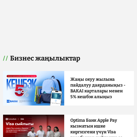
Бизнес жаңылыктар
Жаңы окуу жылына
пайдалуу даярданыңыз -
BAKAI карталары менен
5% кешбэк алыңыз
Optima Банк Apple Pay
кызматын ишке
киргизгени үчүн Visa