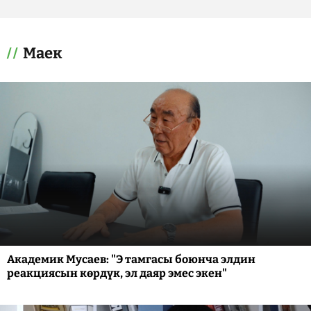
Маек
Академик Мусаев: "Э тамгасы боюнча элдин
реакциясын көрдүк, эл даяр эмес экен"