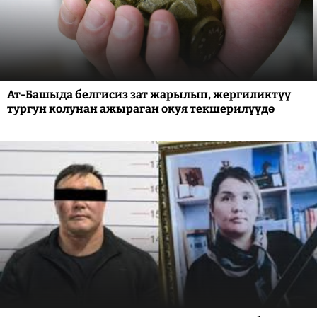
Ат-Башыда белгисиз зат жарылып, жергиликтүү
тургун колунан ажыраган окуя текшерилүүдө