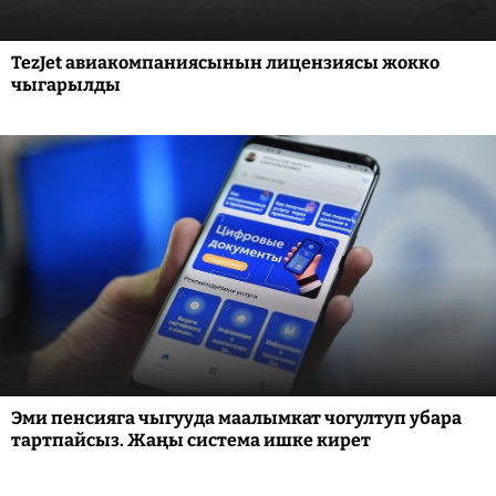
TezJet авиакомпаниясынын лицензиясы жокко
чыгарылды
Эми пенсияга чыгууда маалымкат чогултуп убара
тартпайсыз. Жаңы система ишке кирет