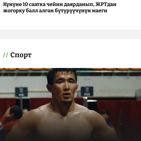
Күнүнө 10 саатка чейин даярданып, ЖРТдан
жогорку балл алган бүтүрүүчүнүн маеги
Спорт