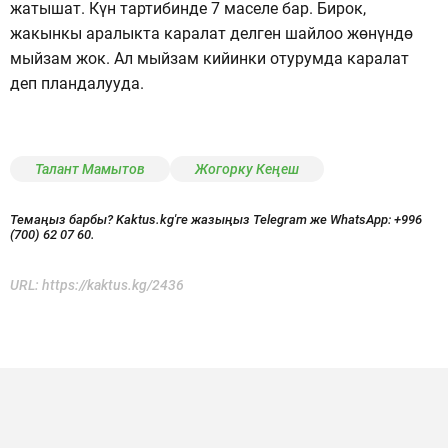
жатышат. Күн тартибинде 7 маселе бар. Бирок,
жакынкы аралыкта каралат делген шайлоо жөнүндө
мыйзам жок. Ал мыйзам кийинки отурумда каралат
деп пландалууда.
Талант Мамытов
Жогорку Кеңеш
Темаңыз барбы? Kaktus.kg'ге жазыңыз Telegram же WhatsApp:
+996
(700) 62 07 60.
URL:
https://kaktus.kg/2436