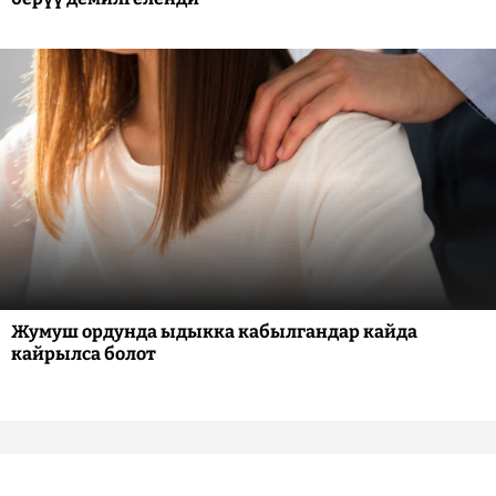
Жумуш ордунда ыдыкка кабылгандар кайда
кайрылса болот