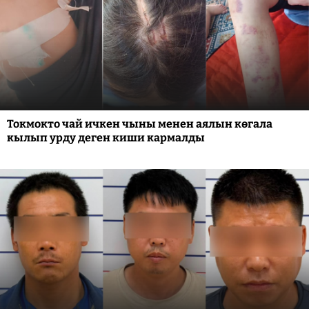
Токмокто чай ичкен чыны менен аялын көгала
кылып урду деген киши кармалды