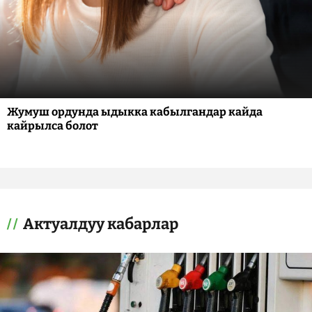
Жумуш ордунда ыдыкка кабылгандар кайда
кайрылса болот
Актуалдуу кабарлар