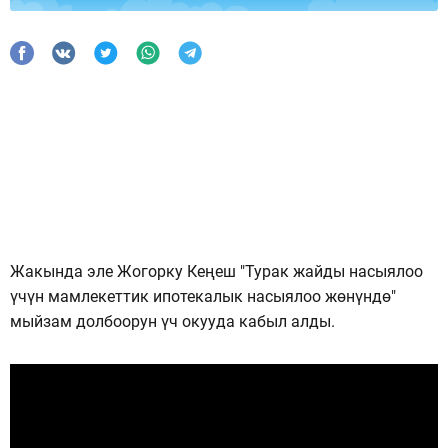
Жакында эле Жогорку Кеңеш "Турак жайды насыялоо
үчүн мамлекеттик ипотекалык насыялоо жөнүндө"
мыйзам долбоорун үч окууда кабыл алды.