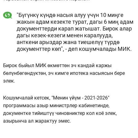
"Бүгүнкү күндө насыя алуу үчүн 10 миңге
жакын адам кезекте турат, дагы 6 миң адам
документтерди карап жатышат. Бирок алар
дагы кезек-кезеги менен каралууда,
анткени арыздар жана тиешелүү түрдө
документтер көп", - деп кошумчалады МИК.
Бирок быйыл МИК өкмөттөн эч кандай каржы
бөлүнбөгөндүктөн, эч кимге ипотека насыясын бере
элек.
Кошумчалай кетсек, "Менин үйүм - 2021-2026"
программасы азыр министрлер кабинетинде,
документке тийиштүү чиновниктер кол коё элек,
азырынча ал жарактуу эмес.