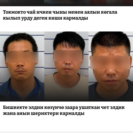
Токмокто чай ичкен чыны менен аялын көгала
кылып урду деген киши кармалды
Бишкекте элдин көзүнчө заара ушаткан чет элдик
жана анын шериктери кармалды