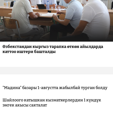
Өзбекстандан кыргыз тарапка өткөн айылдарда
каттоо иштери башталды
"Мадина" базары 1-августта жабылбай турган болду
Шайлоого катышкан кызматкерлердин 1 күндүк
эмгек акысы сакталат