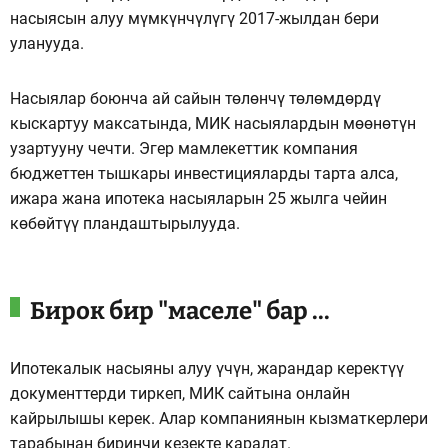
насыясын алуу мүмкүнчүлүгү 2017-жылдан бери
уланууда.
Насыялар боюнча ай сайын төлөнчү төлөмдөрдү
кыскартуу максатында, МИК насыялардын мөөнөтүн
узартууну чечти. Эгер мамлекеттик компания
бюджеттен тышкары инвестицияларды тарта алса,
ижара жана ипотека насыяларын 25 жылга чейин
көбөйтүү пландаштырылууда.
Бирок бир "маселе" бар ...
Ипотекалык насыяны алуу үчүн, жарандар керектүү
документтерди тиркеп, МИК сайтына онлайн
кайрылышы керек. Алар компаниянын кызматкерлери
тарабынан биринчи кезекте каралат.