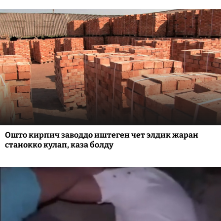
Ошто кирпич заводдо иштеген чет элдик жаран
станокко кулап, каза болду