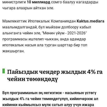
министрлиги
10 миллиард
сомго баалуу кагаздарды
чыгара алаарын айткан эле.
Мамлекеттик Ипотекалык Компаниядан
Kaktus.mediaга
маалымдалгандай, бул мыйзам долбоору кабыл
алынганга чейин эле, "Менин үйүм - 2021-2026"
программасы иштелип чыккан, анда адамдар
ипотекалык насыя ала турган шарттар бир топ
жакшырган.
Пайыздык чендер жылдык 4% га
чейин төмөндөдү
Бул программанын эң негизгиси - насыянын үстөгү
жылдык 4% га чейин төмөндөтүлүп, кийинчерээк ал
кийинки кыймылсыз мүлк сатып алуу үчүн ижара