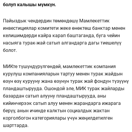
болуп калышы мүмкүн.
Пайыздык чендердин төмөндөшү Мамлекеттик
инвестициялар комитети жеке өнөктөш банктар менен
келишимдерди кайра карап баштаганда, буга чейин
насыяга турак-жай сатып алгандарга дагы тиешелүү
болот.
МИКте түшүндүрүлгөндөй, мамлекеттик компания
курулуш компанияларын тартуу менен турак жайдын
өзүн өзү курууну жана өзүнүн турак жай фондун түзүүнү
пландаштырууда. Ошондой эле, МИК турак жайларды
базардан сатып алууну пландаштырууда, аны
кийинчерээк сатып алуу менен жарандарга ижарага
берүү, анын ичинде калктын социалдык жактан
корголбогон категориялары үчүн жеңилдетилген
шарттарда.