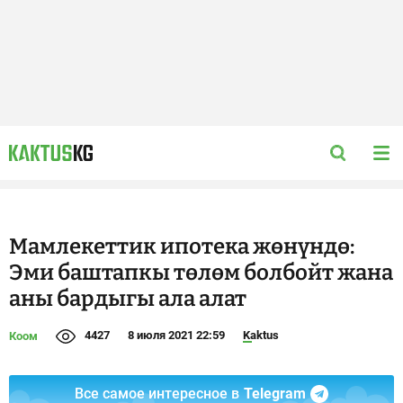
Мамлекеттик ипотека жөнүндө:
Эми баштапкы төлөм болбойт жана
аны бардыгы ала алат
4427
8 июля 2021 22:59
Kaktus
Коом
Все самое интересное в
Telegram