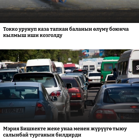
Токко урунуп каза тапкан баланын өлүмү боюнча
кылмыш иши козголду
Мэрия Бишкекте жеке унаа менен жүрүүгө тыюу
салынбай турганын билдирди