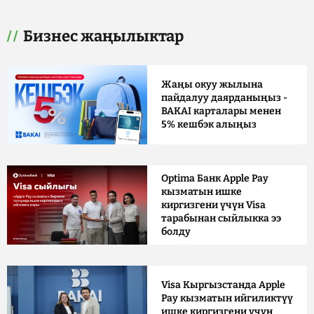
Бизнес жаңылыктар
Жаңы окуу жылына
пайдалуу даярданыңыз -
BAKAI карталары менен
5% кешбэк алыңыз
Optima Банк Apple Pay
кызматын ишке
киргизгени үчүн Visa
тарабынан сыйлыкка ээ
болду
Visa Кыргызстанда Apple
Pay кызматын ийгиликтүү
ишке киргизгени үчүн