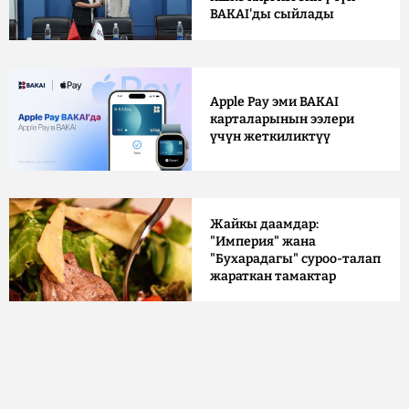
BAKAI'ды сыйлады
Apple Pay эми BAKAI
карталарынын ээлери
үчүн жеткиликтүү
Жайкы даамдар:
"Империя" жана
"Бухарадагы" суроо-талап
жараткан тамактар