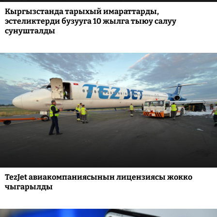
Кыргызстанда тарыхый имараттарды,
эстеликтерди бузууга 10 жылга тыюу салуу
сунушталды
TezJet авиакомпаниясынын лицензиясы жокко
чыгарылды