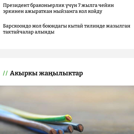
Президент браконьерлик үчүн 7 жылга чейин
эркинен ажыраткан мыйзамга кол койду
Барскоондо жол боюндагы кытай тилинде жазылган
тактайчалар алынды
Акыркы жаңылыктар