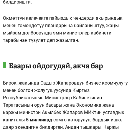
билдиришти.
Өкмөттүн келечекте пайыздык чендерди акырындык
менен төмөндөтүү пландарына байланыштуу, жаңы
мыйзам долбоорунда эми министрлер кабинети
тарабынан түзүлөт деп жазылган.
Баары ойдогудай, акча бар
Бирок, жакында Садыр Жапаровдун бизнес коомчулугу
менен болгон жолугушуусунда Кыргыз
Республикасынын Министрлер Кабинетинин
Төрагасынын орун басары жана Экономика жана
каржы министри Акылбек Жапаров МИКтин уставдык
капиталы
5 миллиард
сомго көтөрүлүп, бардык ишке
даяр экендигин билдирген. Андан тышкары, Каржы