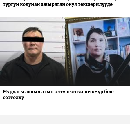
тургун колунан ажыраган окуя текшерилүүдө
Мурдагы аялын атып өлтүргөн киши өмүр бою
соттолду