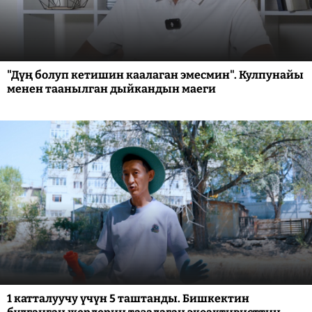
"Дүң болуп кетишин каалаган эмесмин". Кулпунайы
менен таанылган дыйкандын маеги
1 катталуучу үчүн 5 таштанды. Бишкектин