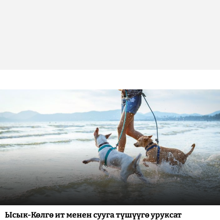
Ысык-Көлгө ит менен сууга түшүүгө уруксат