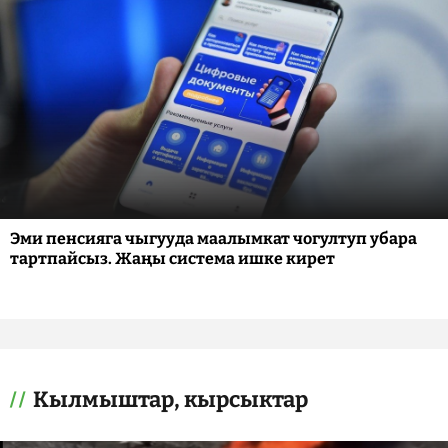
Эми пенсияга чыгууда маалымкат чогултуп убара
тартпайсыз. Жаңы система ишке кирет
Кылмыштар, кырсыктар