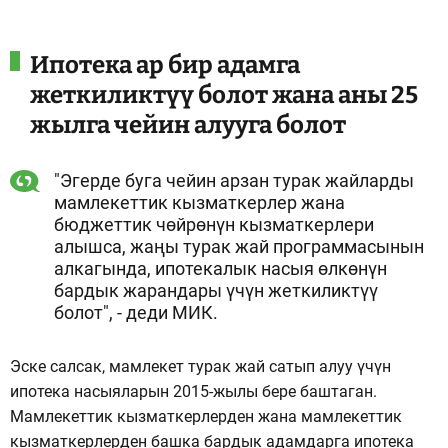
Ипотека ар бир адамга
жеткиликтүү болот жана аны 25
жылга чейин алууга болот
"Эгерде буга чейин арзан турак жайларды
мамлекеттик кызматкерлер жана
бюджеттик чөйрөнүн кызматкерлери
алышса, жаңы турак жай программасынын
алкагында, ипотекалык насыя өлкөнүн
бардык жарандары үчүн жеткиликтүү
болот", - деди МИК.
Эске салсак, мамлекет турак жай сатып алуу үчүн
ипотека насыяларын 2015-жылы бере баштаган.
Мамлекеттик кызматкерлерден жана мамлекеттик
кызматкерлерден башка бардык адамдарга ипотека