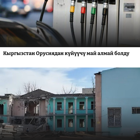
Кыргызстан Орусиядан күйүүчү май алмай болду