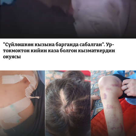
"Сүйлөшкөн кызына барганда сабалган". Ур-
токмоктон кийин каза болгон кызматкердин
окуясы