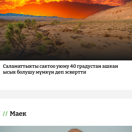
Саламаттыкты сактоо уюму 40 градустан ашкан
ысык болушу мүмкүн деп эскертти
Маек