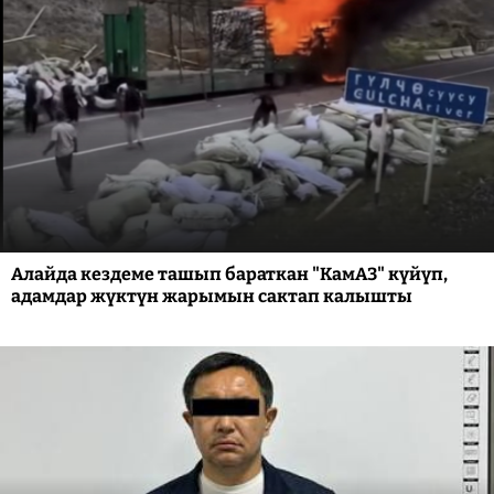
Алайда кездеме ташып бараткан "КамАЗ" күйүп,
адамдар жүктүн жарымын сактап калышты