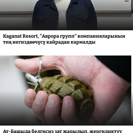
Kaganat Resort, "Аврора групп" компанияларынын
тең негиздөөчүсү кайрадан кармалды
Ат-Башыда белгисиз зат жарылып, жергиликтүү