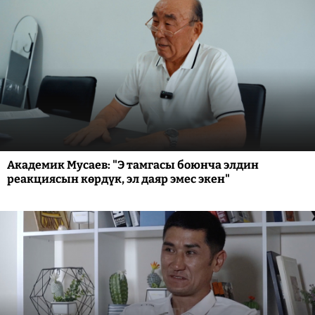
Академик Мусаев: "Э тамгасы боюнча элдин
реакциясын көрдүк, эл даяр эмес экен"