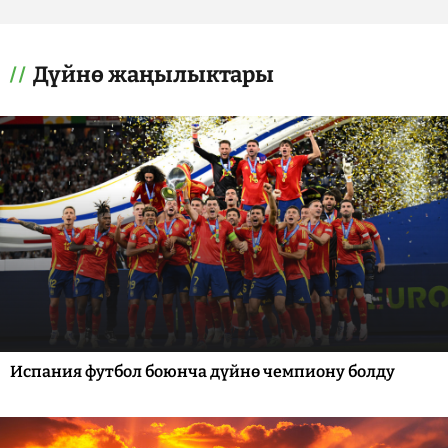
Дүйнө жаңылыктары
Испания футбол боюнча дүйнө чемпиону болду