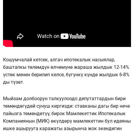
Кошумчалай кетсек, алгач ипотекалык насыялар,
баштапкы төлөмдүн өлчөмүнө жараша жылдык 12-14%
үстөк менен берилип келсе, бүгүнкү күндө жылдык 6-8%
ды түзөт.
Мыйзам долбоорун талкуулоодо депутаттардын бири
төмөндөгүдөй сунуш киргизди: ставканы дагы бир нече
пайызга төмөндөтүү, бирок Мамлекеттик Ипотекалык
Компаниянын (МИК) өкүлдөрү мамлекеттин бул идеяны
ишке ашырууга каражаты азырынча жок экендигин