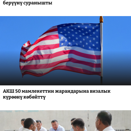
берүүнү суранышты
АКШ 50 мамлекеттин жарандарына визалык
күрөөнү көбөйттү