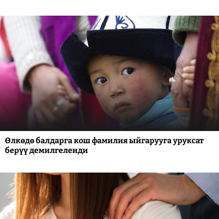
Өлкөдө балдарга кош фамилия ыйгарууга уруксат
берүү демилгеленди