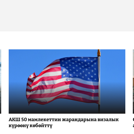
АКШ 50 мамлекеттин жарандарына визалык
күрөөнү көбөйттү