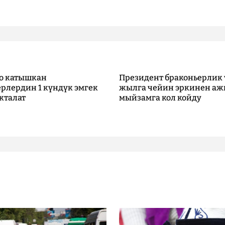
о катышкан
Президент браконьерлик 
рлердин 1 күндүк эмгек
жылга чейин эркинен аж
кталат
мыйзамга кол койду