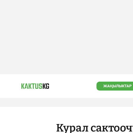
ЖАҢЫЛЫКТАР
Курал сактооч