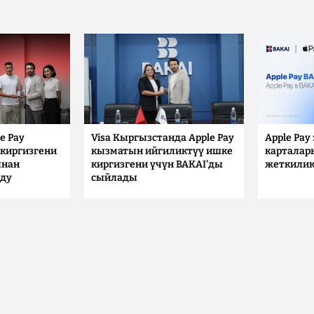
e Pay
Visa Кыргызстанда Apple Pay
Apple Pay
киргизгени
кызматын ийгиликтүү ишке
карталар
ынан
киргизгени үчүн BAKAI'ды
жеткилик
лду
сыйлады