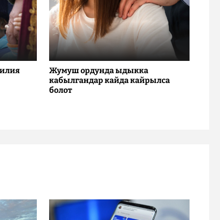
милия
Жумуш ордунда ыдыкка
кабылгандар кайда кайрылса
болот