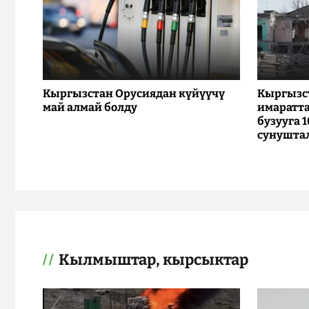
Кыргызстан Орусиядан күйүүчү
Кыргызс
май алмай болду
имаратта
бузууга 
сунушта
Кылмыштар, кырсыктар