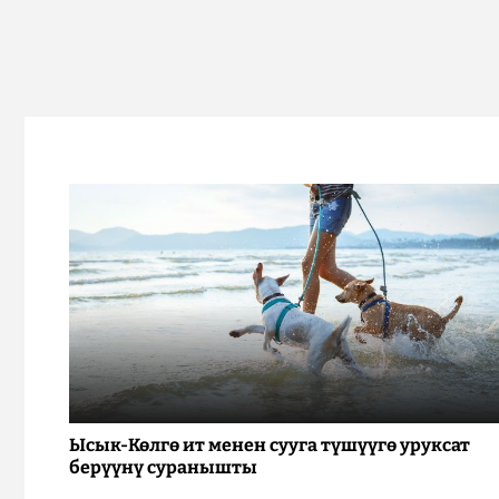
Ысык-Көлгө ит менен сууга түшүүгө уруксат
берүүнү суранышты