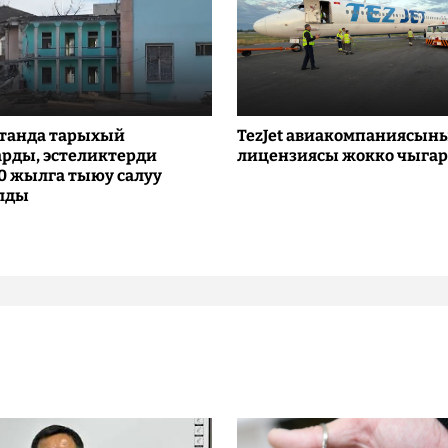
танда тарыхый
TezJet авиакомпаниясын
рды, эстеликтерди
лицензиясы жокко чыга
10 жылга тыюу салуу
лды