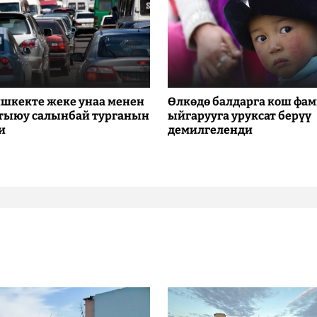
шкекте жеке унаа менен
Өлкөдө балдарга кош фа
 тыюу салынбай турганын
ыйгарууга уруксат берүү
и
демилгеленди