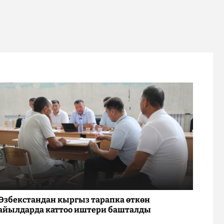
Өзбекстандан кыргыз тарапка өткөн
айылдарда каттоо иштери башталды