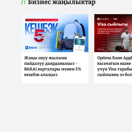
Бизнес жаңылыктар
Жаңы окуу жылына
Optima Банк Appl
пайдалуу даярданыңыз -
кызматын ишке 
BAKAI карталары менен 5%
үчүн Visa тараб
кешбэк алыңыз
сыйлыкка ээ бо