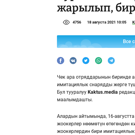
жарылып, бир
4756
18 августа 2021 10:05
K
Все 
Чек ара отряддарынын биринде а
имитациялык снарядды жерге түш
Бул тууралуу
Kaktus.media
редакц
маалымдашты.
Алардын айтымында, 16-августта
жоокерлер нөөмөтүн өтөгөндөн 
жоокерлердин бири имитациялык