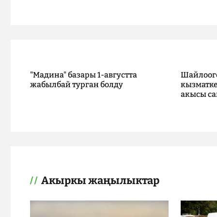
"Мадина" базары 1-августта
Шайлоог
жабылбай турган болду
кызматке
акысы са
Акыркы жаңылыктар