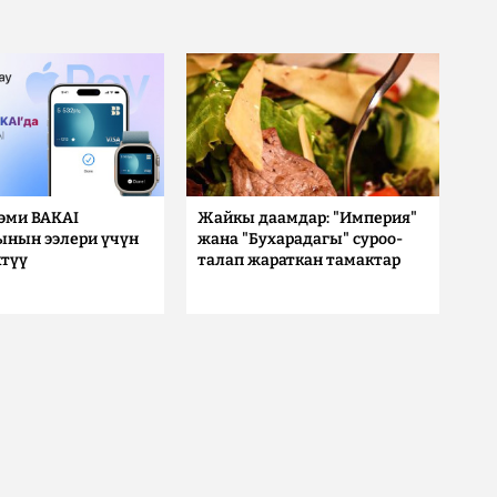
 эми BAKAI
Жайкы даамдар: "Империя"
ынын ээлери үчүн
жана "Бухарадагы" суроо-
түү
талап жараткан тамактар