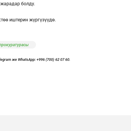
 жарадар болду.
төө иштерин жүргүзүүдө.
 прокуратурасы
legram же WhatsApp:
+996 (700) 62 07 60.