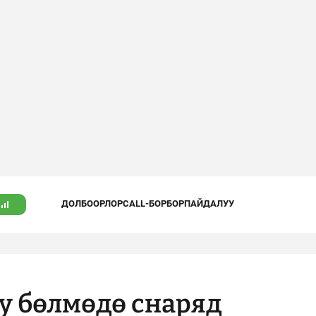
ДОЛБООРЛОР
CALL-БОРБОР
ПАЙДАЛУУ
у бөлмөдө снаряд