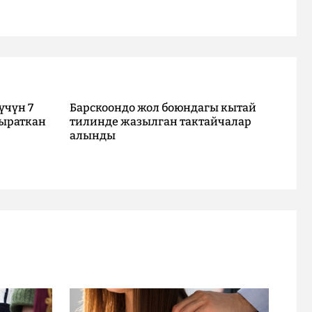
үчүн 7
Барскоондо жол боюндагы кытай
ыраткан
тилинде жазылган тактайчалар
алынды