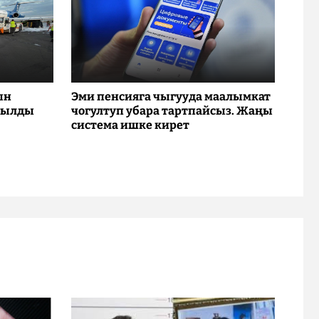
ын
Эми пенсияга чыгууда маалымкат
рылды
чогултуп убара тартпайсыз. Жаңы
система ишке кирет