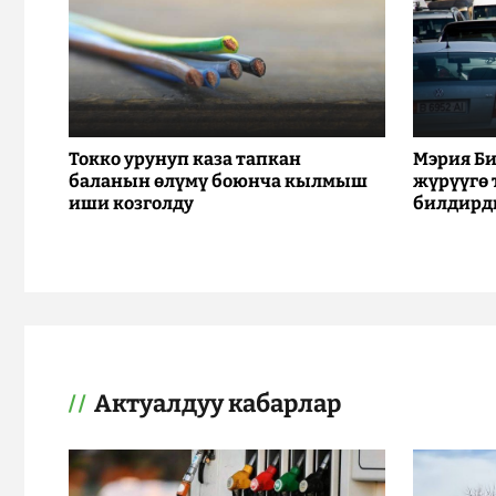
Токко урунуп каза тапкан
Мэрия Би
баланын өлүмү боюнча кылмыш
жүрүүгө
иши козголду
билдирд
Актуалдуу кабарлар