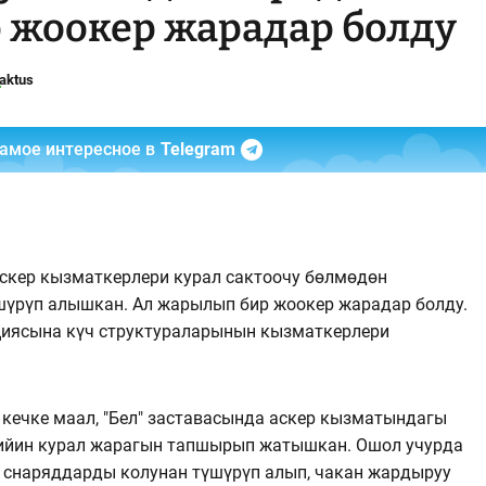
 жоокер жарадар болду
aktus
самое интересное в
Telegram
скер кызматкерлери курал сактоочу бөлмөдөн
үрүп алышкан. Ал жарылып бир жоокер жарадар болду.
иясына күч структураларынын кызматкерлери
 кечке маал, "Бел" заставасында аскер кызматындагы
кийин курал жарагын тапшырып жатышкан. Ошол учурда
 снаряддарды колунан түшүрүп алып, чакан жардыруу