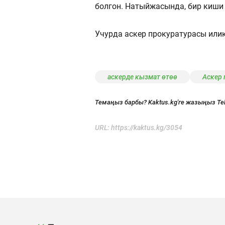
болгон. Натыйжасында, бир киши
Учурда аскер прокуратурасы илик
аскерде кызмат өтөө
Аскер
Темаңыз барбы? Kaktus.kg'ге жазыңыз Te
URL:
https://kaktus.kg/3054