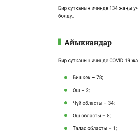
Бир сутканын ичинде 134 жаңы у
болду..
Айыккандар
Бир сутканын ичинде COVID-19 ж
Бишкек – 78;
Ош – 2;
Чүй областы – 34;
Ош областы – 8;
Талас областы – 1;