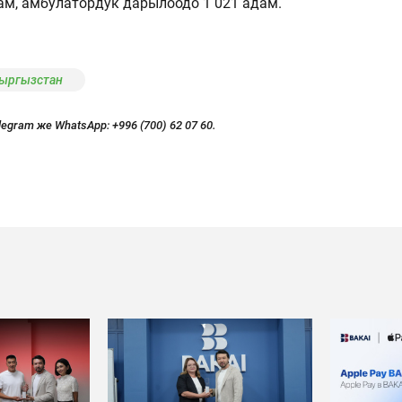
м, амбулатордук дарылоодо 1 021 адам.
Кыргызстан
legram же WhatsApp:
+996 (700) 62 07 60.