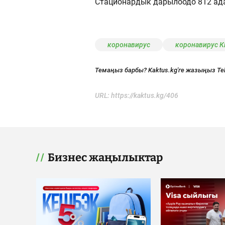
Стационардык дарылоодо 812 ада
коронавирус
коронавирус 
Темаңыз барбы? Kaktus.kg'ге жазыңыз Te
URL:
https://kaktus.kg/406
Бизнес жаңылыктар