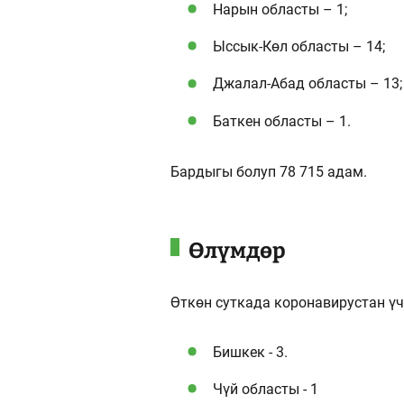
Нарын областы – 1;
Ыссык-Көл областы – 14;
Джалал-Абад областы – 13;
Баткен областы – 1.
Бардыгы болуп 78 715 адам.
Өлүмдөр
Өткөн суткада коронавирустан үч
Бишкек - 3.
Чүй областы - 1