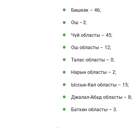
Бишкек – 46;
Ош –3;
Чүй областы – 45;
Ош областы – 12;
Талас областы – 0;
Нарын областы – 2;
Ыссык-Көл областы – 15;
Джалал-Абад областы – 8;
Баткен областы – 3.
.