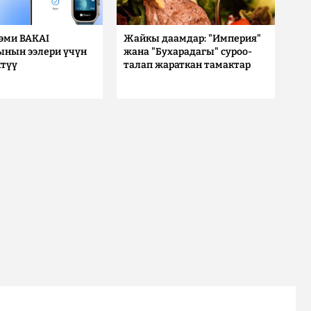
 эми BAKAI
Жайкы даамдар: "Империя"
ынын ээлери үчүн
жана "Бухарадагы" суроо-
түү
талап жараткан тамактар