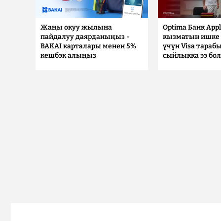
Жаңы окуу жылына
Optima Банк Appl
пайдалуу даярданыңыз -
кызматын ишке 
BAKAI карталары менен 5%
үчүн Visa тараб
кешбэк алыңыз
сыйлыкка ээ бо