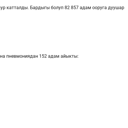
чур катталды. Бардыгы болуп 82 857 адам ооруга дуушар
ана пневмониядан 152 адам айыкты: