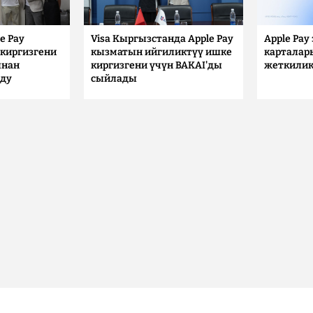
e Pay
Visa Кыргызстанда Apple Pay
Apple Pay
киргизгени
кызматын ийгиликтүү ишке
карталар
ынан
киргизгени үчүн BAKAI'ды
жеткилик
лду
сыйлады