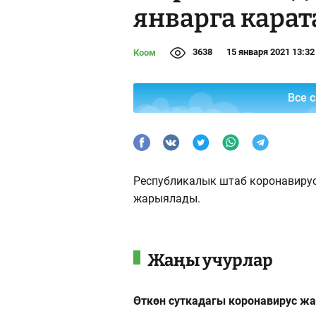
январга карат
3638
15 января 2021 13:32
Коом
Все 
Республикалык штаб коронавирус
жарыялады.
Жаңы учурлар
Өткөн суткадагы коронавирус ж