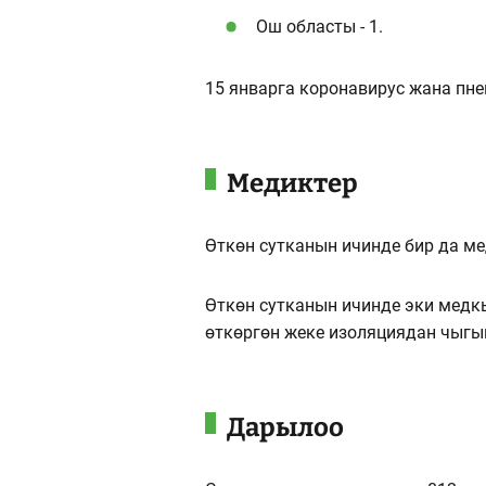
Ош областы - 1.
15 январга коронавирус жана пне
Медиктер
Өткөн сутканын ичинде бир да м
Өткөн сутканын ичинде эки медк
өткөргөн жеке изоляциядан чыг
Дарылоо