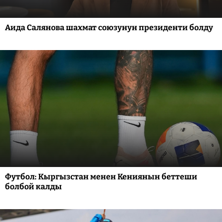
Аида Салянова шахмат союзунун президенти болду
Футбол: Кыргызстан менен Кениянын беттеши
болбой калды