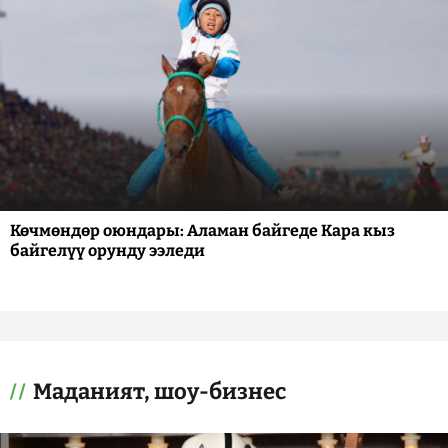
Көчмөндөр оюндары: Аламан байгеде Кара кыз
байгелүү орунду ээледи
Маданият, шоу-бизнес