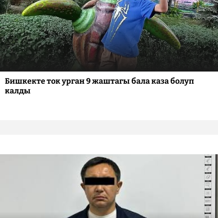
Бишкекте ток урган 9 жаштагы бала каза болуп
калды