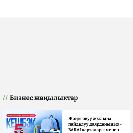
Бизнес жаңылыктар
Жаңы окуу жылына
пайдалуу даярданыңыз -
BAKAI карталары менен