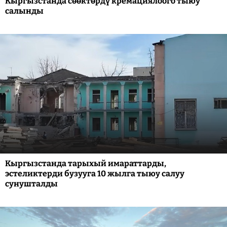
Кыргызстанда сөөктөрдү кремациялоого тыюу
салынды
Кыргызстанда тарыхый имараттарды,
эстеликтерди бузууга 10 жылга тыюу салуу
сунушталды