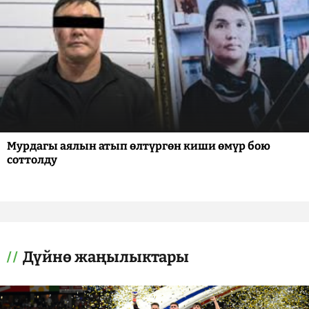
Мурдагы аялын атып өлтүргөн киши өмүр бою
соттолду
Дүйнө жаңылыктары