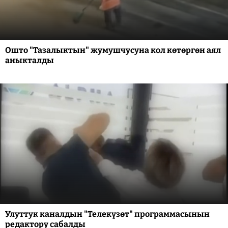
Ошто "Тазалыктын" жумушчусуна кол көтөргөн аял
аныкталды
Улуттук каналдын "Телекүзөт" программасынын
редактору сабалды