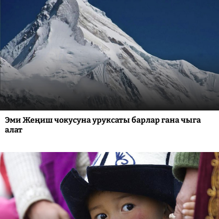
Эми Жеңиш чокусуна уруксаты барлар гана чыга
алат