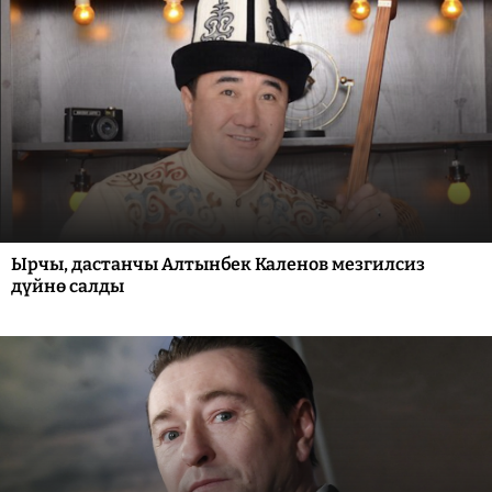
Ырчы, дастанчы Алтынбек Каленов мезгилсиз
дүйнө салды