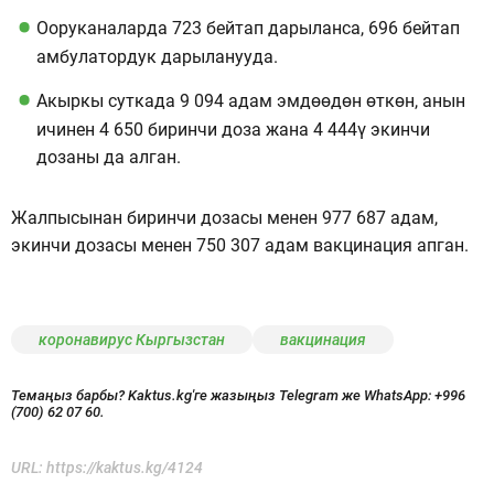
Ооруканаларда 723 бейтап дарыланса, 696 бейтап
амбулатордук дарыланууда.
Акыркы суткада 9 094 адам эмдөөдөн өткөн, анын
ичинен 4 650 биринчи доза жана 4 444ү экинчи
дозаны да алган.
Жалпысынан биринчи дозасы менен 977 687 адам,
экинчи дозасы менен 750 307 адам вакцинация апган.
коронавирус Кыргызстан
вакцинация
Темаңыз барбы? Kaktus.kg'ге жазыңыз Telegram же WhatsApp:
+996
(700) 62 07 60.
URL:
https://kaktus.kg/4124