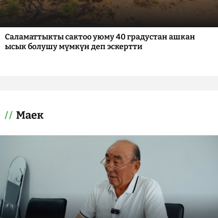
Саламаттыкты сактоо уюму 40 градустан ашкан
ысык болушу мүмкүн деп эскертти
Маек