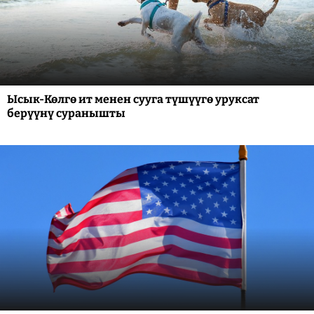
Ысык-Көлгө ит менен сууга түшүүгө уруксат
берүүнү суранышты