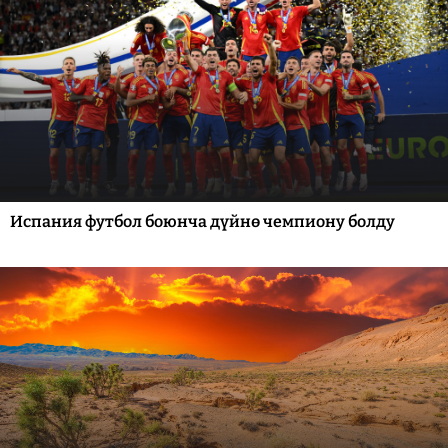
Испания футбол боюнча дүйнө чемпиону болду