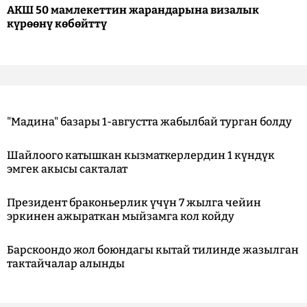
АКШ 50 мамлекеттин жарандарына визалык
күрөөнү көбөйттү
"Мадина" базары 1-августта жабылбай турган болду
Шайлоого катышкан кызматкерлердин 1 күндүк
эмгек акысы сакталат
Президент браконьерлик үчүн 7 жылга чейин
эркинен ажыраткан мыйзамга кол койду
Барскоондо жол боюндагы кытай тилинде жазылган
тактайчалар алынды