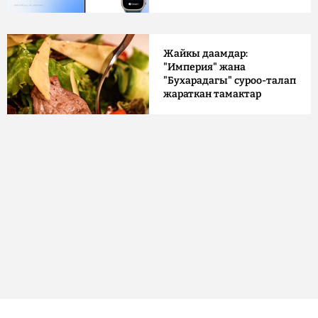
Жайкы даамдар:
"Империя" жана
"Бухарадагы" суроо-талап
жараткан тамактар