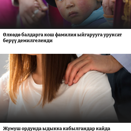
Өлкөдө балдарга кош фамилия ыйгарууга уруксат
берүү демилгеленди
Жумуш ордунда ыдыкка кабылгандар кайда