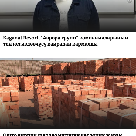
Kaganat Resort, "Аврора групп" компанияларынын
тең негиздөөчүсү кайрадан кармалды
Ошто кирпич заводдо иштеген чет элдик жаран