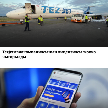
TezJet авиакомпаниясынын лицензиясы жокко
чыгарылды