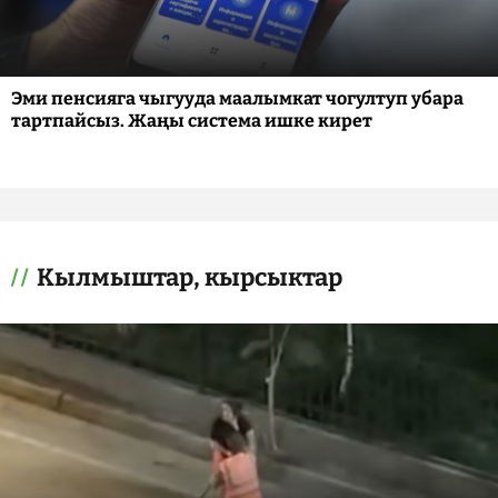
Эми пенсияга чыгууда маалымкат чогултуп убара
тартпайсыз. Жаңы система ишке кирет
Кылмыштар, кырсыктар