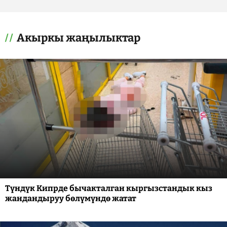
Акыркы жаңылыктар
Түндүк Кипрде бычакталган кыргызстандык кыз
жандандыруу бөлүмүндө жатат