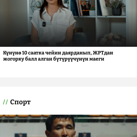
Күнүнө 10 саатка чейин даярданып, ЖРТдан
жогорку балл алган бүтүрүүчүнүн маеги
Спорт