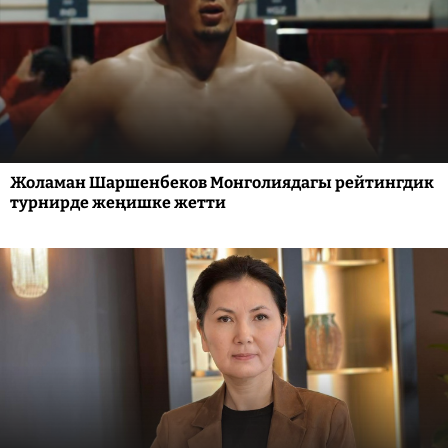
Жоламан Шаршенбеков Монголиядагы рейтингдик
турнирде жеңишке жетти