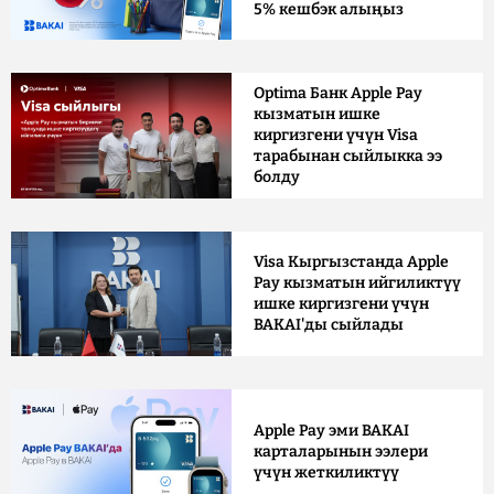
5% кешбэк алыңыз
Optima Банк Apple Pay
кызматын ишке
киргизгени үчүн Visa
тарабынан сыйлыкка ээ
болду
Visa Кыргызстанда Apple
Pay кызматын ийгиликтүү
ишке киргизгени үчүн
BAKAI'ды сыйлады
Apple Pay эми BAKAI
карталарынын ээлери
үчүн жеткиликтүү