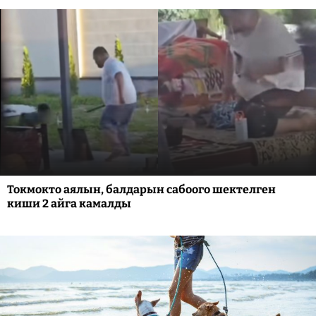
Токмокто аялын, балдарын сабоого шектелген
киши 2 айга камалды