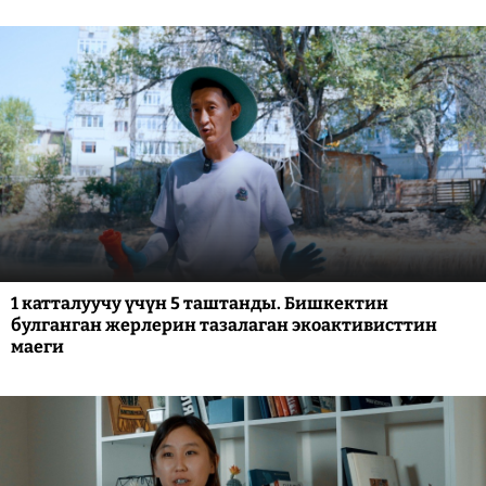
1 катталуучу үчүн 5 таштанды. Бишкектин
булганган жерлерин тазалаган экоактивисттин
маеги