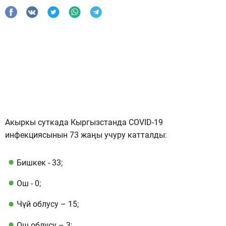
Акыркы суткада Кыргызстанда СOVID-19
инфекциясынын 73 жаңы учуру катталды:
Бишкек - ​​33;
Ош - 0;
Чүй облусу – 15;
Ош облусу – 3;