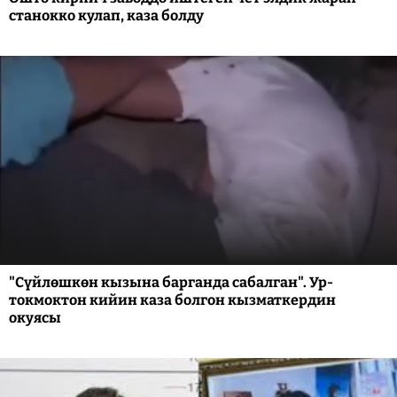
станокко кулап, каза болду
"Сүйлөшкөн кызына барганда сабалган". Ур-
токмоктон кийин каза болгон кызматкердин
окуясы