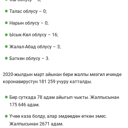
Талас облусу – 0;
Нарын облусу – 0;
Ысык-Көл облусу – 16;
Жалал-Абад облусу – 3;
Баткен облусу – 3.
2020-жылдын март айынан бери жалпы мезгил ичинде
коронавирустун 181 259 учуру катталды.
Бир суткада 78 адам айыгып чыкты. Жалпысынан
175 646 адам.
Үчөө каза болду, алар эмдөөдөн өткөн эмес.
Жалпысынан 2671 адам.