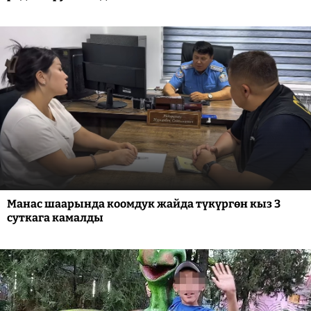
Манас шаарында коомдук жайда түкүргөн кыз 3
суткага камалды