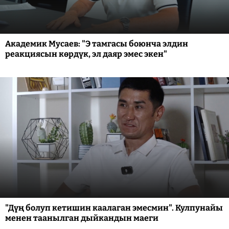
Академик Мусаев: "Э тамгасы боюнча элдин
реакциясын көрдүк, эл даяр эмес экен"
"Дүң болуп кетишин каалаган эмесмин". Кулпунайы
менен таанылган дыйкандын маеги