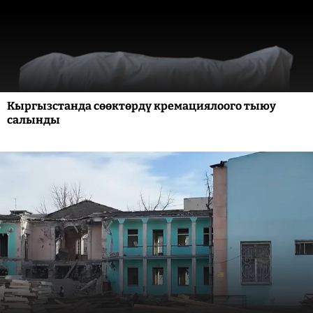
Кыргызстанда сөөктөрдү кремациялоого тыюу
салынды