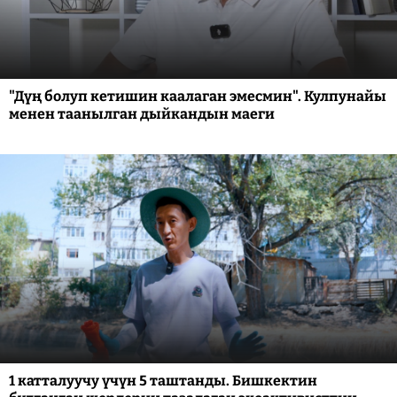
"Дүң болуп кетишин каалаган эмесмин". Кулпунайы
менен таанылган дыйкандын маеги
1 катталуучу үчүн 5 таштанды. Бишкектин