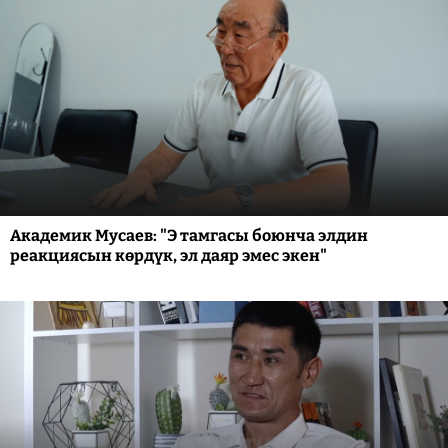
Академик Мусаев: "Э тамгасы боюнча элдин
реакциясын көрдүк, эл даяр эмес экен"