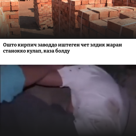
Ошто кирпич заводдо иштеген чет элдик жаран
станокко кулап, каза болду