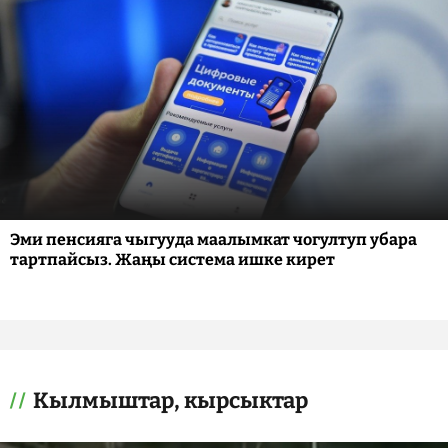
Эми пенсияга чыгууда маалымкат чогултуп убара
тартпайсыз. Жаңы система ишке кирет
Кылмыштар, кырсыктар