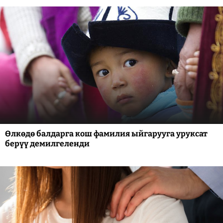
Өлкөдө балдарга кош фамилия ыйгарууга уруксат
берүү демилгеленди