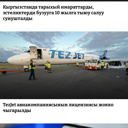
Кыргызстанда тарыхый имараттарды,
эстеликтерди бузууга 10 жылга тыюу салуу
сунушталды
TezJet авиакомпаниясынын лицензиясы жокко
чыгарылды