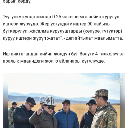
барып көрдү.
"Бүгүнкү күндө мында 0-25 чакырымга чейин курулуш
иштери жүрүүдө. Жер үстүндөгү иштер 90 пайызы
бүткөрүлүп, жасалма курулуштарды (көпүрө, түтүктөр)
куруу иштери жүрүп жатат", - деп айтылат маалыматта.
Иш аяктагандан кийин жолдун бул бөлүгү 4 тилкелүү эл
аралык маанидеги жолго айланары күтүлүүдө.