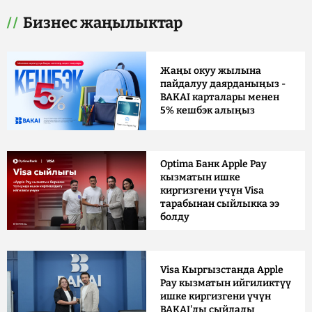
Бизнес жаңылыктар
Жаңы окуу жылына
пайдалуу даярданыңыз -
BAKAI карталары менен
5% кешбэк алыңыз
Optima Банк Apple Pay
кызматын ишке
киргизгени үчүн Visa
тарабынан сыйлыкка ээ
болду
Visa Кыргызстанда Apple
Pay кызматын ийгиликтүү
ишке киргизгени үчүн
BAKAI'ды сыйлады