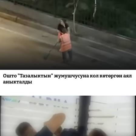
Ошто "Тазалыктын" жумушчусуна кол көтөргөн аял
аныкталды