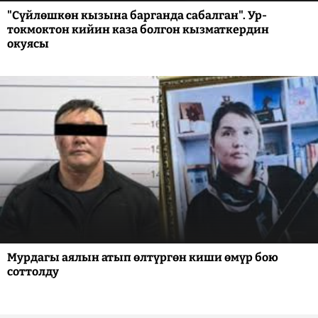
"Сүйлөшкөн кызына барганда сабалган". Ур-
токмоктон кийин каза болгон кызматкердин
окуясы
Мурдагы аялын атып өлтүргөн киши өмүр бою
соттолду