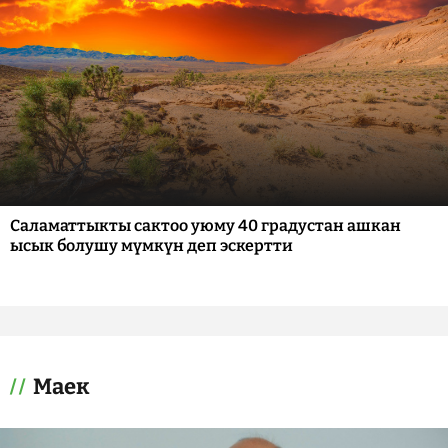
Саламаттыкты сактоо уюму 40 градустан ашкан
ысык болушу мүмкүн деп эскертти
Маек