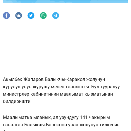
Акылбек Жапаров Балыкчы-Каракол жолунун
курулушунун жүрүшү менен таанышты. Бул тууралуу
министрлер кабинетинин маалымат кызматынан
билдиришти.
Маалыматка ылайык, ал узундугу 141 чакырым
саналган Балыкчы-Барскоон унаа жолунун тилкесин