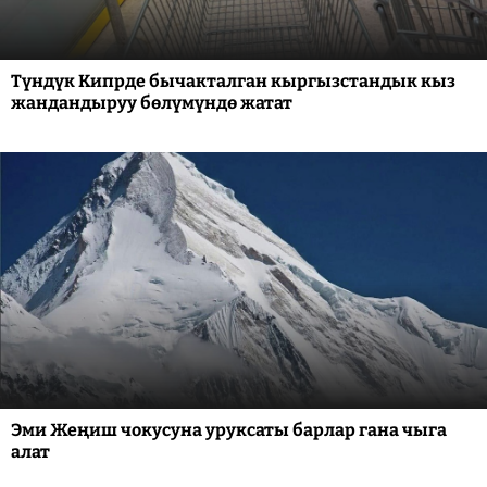
Түндүк Кипрде бычакталган кыргызстандык кыз
жандандыруу бөлүмүндө жатат
Эми Жеңиш чокусуна уруксаты барлар гана чыга
алат