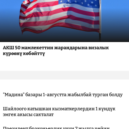
АКШ 50 мамлекеттин жарандарына визалык
күрөөнү көбөйттү
"Мадина" базары 1-августта жабылбай турган болду
Шайлоого катышкан кызматкерлердин 1 күндүк
эмгек акысы сакталат
Президент браконьерлик үчүн 7 жылга чейин