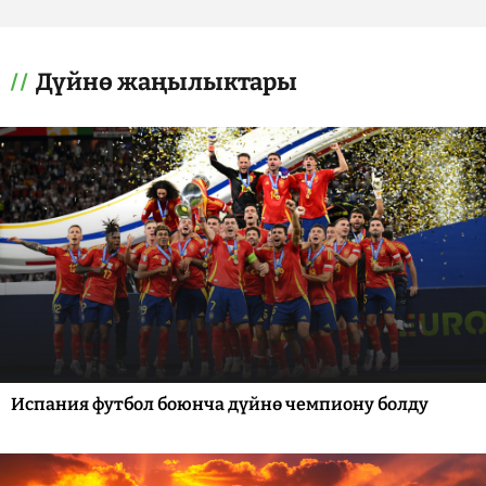
Дүйнө жаңылыктары
Испания футбол боюнча дүйнө чемпиону болду