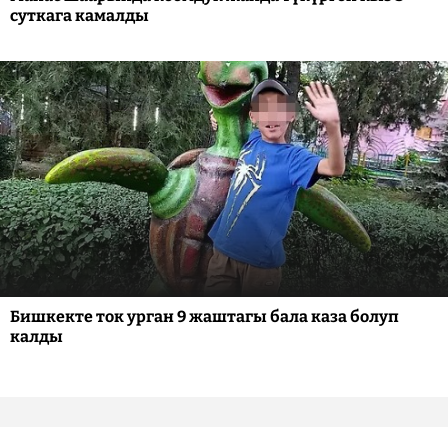
суткага камалды
Бишкекте ток урган 9 жаштагы бала каза болуп
калды