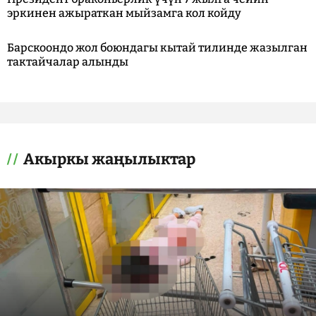
эркинен ажыраткан мыйзамга кол койду
Барскоондо жол боюндагы кытай тилинде жазылган
тактайчалар алынды
Акыркы жаңылыктар