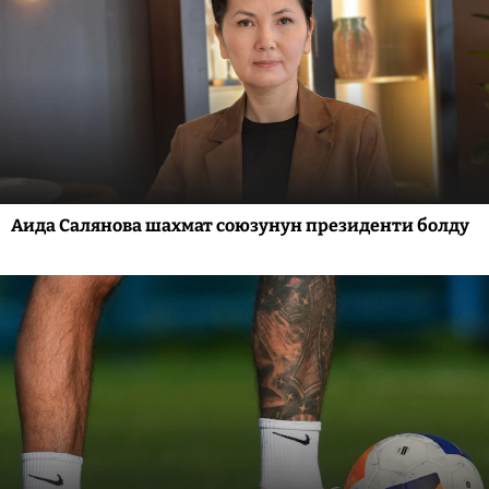
Аида Салянова шахмат союзунун президенти болду