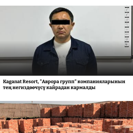
Kaganat Resort, "Аврора групп" компанияларынын
тең негиздөөчүсү кайрадан кармалды