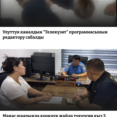
Улуттук каналдын "Телекүзөт" программасынын
редактору сабалды
Манас шаарында коомдук жайда түкүргөн кыз 3