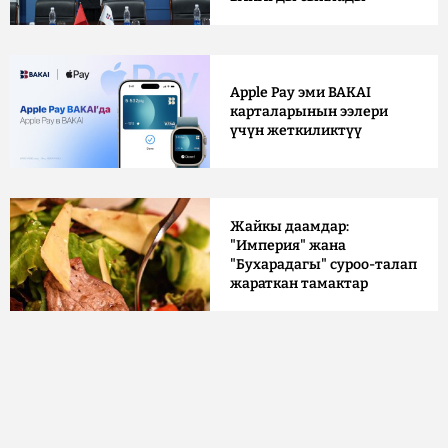
Apple Pay эми BAKAI
карталарынын ээлери
үчүн жеткиликтүү
Жайкы даамдар:
"Империя" жана
"Бухарадагы" суроо-талап
жараткан тамактар