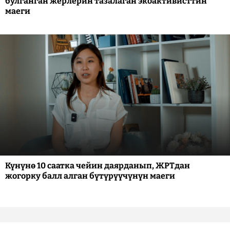
булганган жерлерин тазалаган экоактивисттин
маеги
Күнүнө 10 саатка чейин даярданып, ЖРТдан
жогорку балл алган бүтүрүүчүнүн маеги