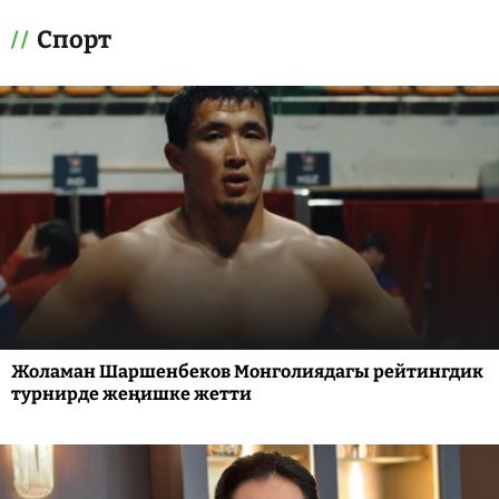
Спорт
Жоламан Шаршенбеков Монголиядагы рейтингдик
турнирде жеңишке жетти