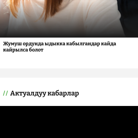
Жумуш ордунда ыдыкка кабылгандар кайда
кайрылса болот
Актуалдуу кабарлар