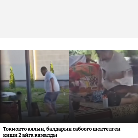
Токмокто аялын, балдарын сабоого шектелген
киши 2 айга камалды