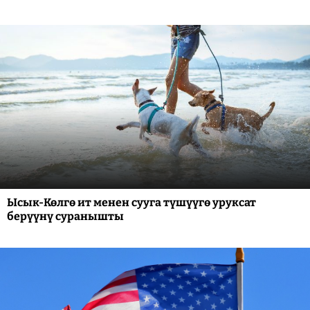
Ысык-Көлгө ит менен сууга түшүүгө уруксат
берүүнү суранышты