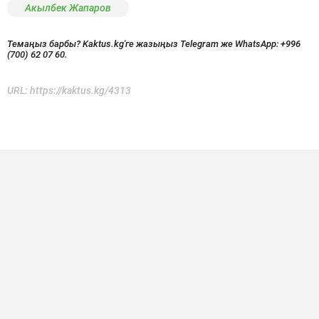
Акылбек Жапаров
Темаңыз барбы? Kaktus.kg'ге жазыңыз Telegram же WhatsApp:
+996
(700) 62 07 60.
URL:
https://kaktus.kg/4313