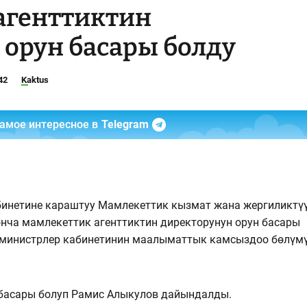
агенттиктин
 орун басары болду
42
Kaktus
самое интересное в
Telegram
бинетине караштуу Мамлекеттик кызмат жана жергиликтү
нча мамлекеттик агенттиктин директорунун орун басары
у министрлер кабинетинин маалыматтык камсыздоо бөлүм
басары болуп Рамис Алыкулов дайындалды.