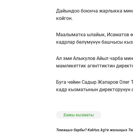
Дайындоо боюнча жарлыкка мини
койгон.
Маалыматка ылайык, Исаматов ө
кадрлар бөлүмүнүн башчысы кыз
Ал эми Алыкулов Айыл чарба мин
мамлекеттик агенттиктин директо
Буга чейин Садыр Жапаров Олег
кадр кызматынын директорунун о
Бажы кызматы
Темаңыз барбы? Kaktus.kg'ге жазыңыз Te