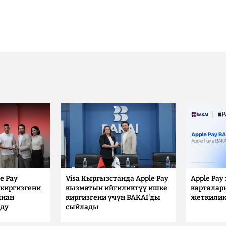
e Pay
Visa Кыргызстанда Apple Pay
Apple Pay
киргизгени
кызматын ийгиликтүү ишке
карталар
ынан
киргизгени үчүн BAKAI'ды
жеткилик
лду
сыйлады