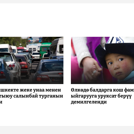
шкекте жеке унаа менен
Өлкөдө балдарга кош фа
 тыюу салынбай турганын
ыйгарууга уруксат берүү
и
демилгеленди