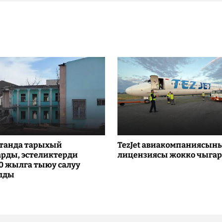
танда тарыхый
TezJet авиакомпаниясын
рды, эстеликтерди
лицензиясы жокко чыга
10 жылга тыюу салуу
лды