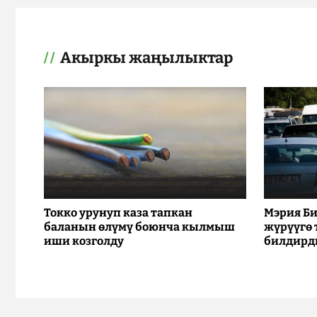
Акыркы жаңылыктар
Токко урунуп каза тапкан
Мэрия Би
баланын өлүмү боюнча кылмыш
жүрүүгө
иши козголду
билдирд