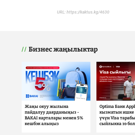
URL:
https://kaktus.kg/4630
Бизнес жаңылыктар
Жаңы окуу жылына
Optima Банк Appl
пайдалуу даярданыңыз -
кызматын ишке 
BAKAI карталары менен 5%
үчүн Visa тараб
кешбэк алыңыз
сыйлыкка ээ бо