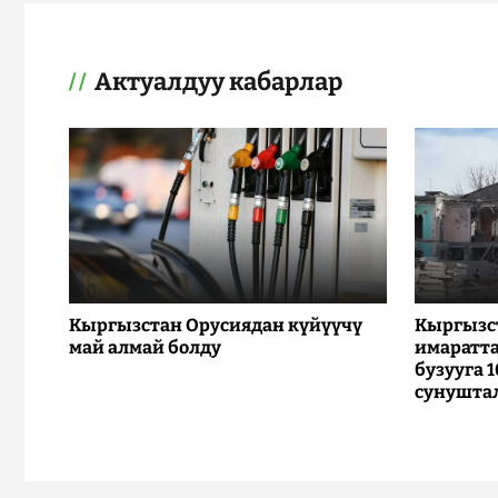
Актуалдуу кабарлар
Кыргызстан Орусиядан күйүүчү
Кыргызс
май алмай болду
имаратта
бузууга 
сунушта