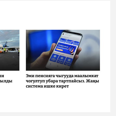
ын
Эми пенсияга чыгууда маалымкат
рылды
чогултуп убара тартпайсыз. Жаңы
система ишке кирет