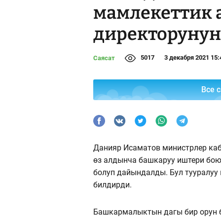
мамлекеттик 
директорунун
5017
3 декабря 2021 15:
Саясат
Все 
Данияр Исаматов министрлер ка
өз алдынча башкаруу иштери бою
болуп дайындалды. Бул тууралу
билдирди.
Башкармалыктын дагы бир орун 