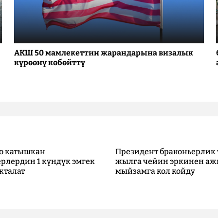
АКШ 50 мамлекеттин жарандарына визалык
күрөөнү көбөйттү
о катышкан
Президент браконьерлик 
рлердин 1 күндүк эмгек
жылга чейин эркинен аж
кталат
мыйзамга кол койду