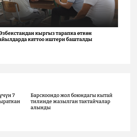
Өзбекстандан кыргыз тарапка өткөн
айылдарда каттоо иштери башталды
үчүн 7
Барскоондо жол боюндагы кытай
ыраткан
тилинде жазылган тактайчалар
алынды