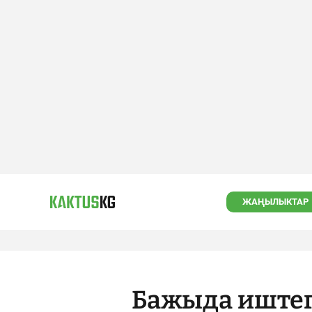
ЖАҢЫЛЫКТАР
Бажыда иштег