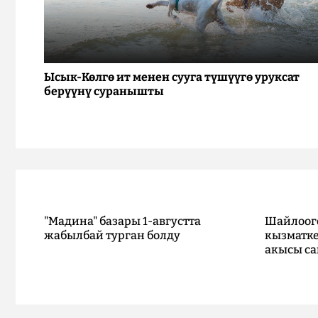
Ысык-Көлгө ит менен сууга түшүүгө уруксат
берүүнү суранышты
"Мадина" базары 1-августта
Шайлоог
жабылбай турган болду
кызматке
акысы са