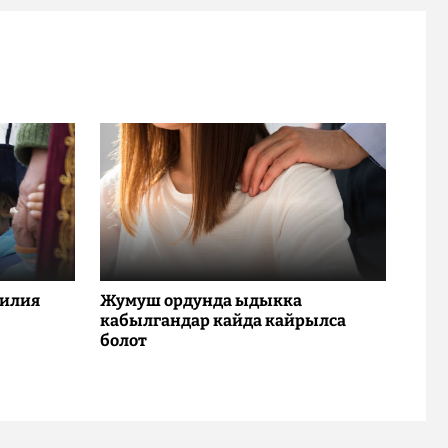
милия
Жумуш ордунда ыдыкка
кабылгандар кайда кайрылса
болот