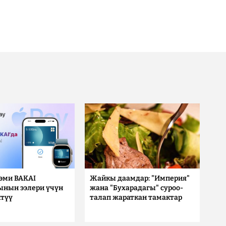
 эми BAKAI
Жайкы даамдар: "Империя"
ынын ээлери үчүн
жана "Бухарадагы" суроо-
түү
талап жараткан тамактар