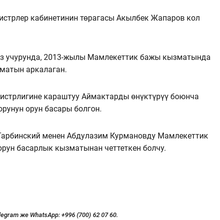
стрлер кабинетинин төрагасы Акылбек Жапаров кол
з учурунда, 2013-жылы Мамлекеттик бажы кызматында
матын аркалаган.
истрлигине караштуу Аймактарды өнүктүрүү боюнча
рунун орун басары болгон.
 Тарбинский менен Абдулазим Курмановду Мамлекеттик
рун басарлык кызматынан четтеткен болчу.
legram же WhatsApp:
+996 (700) 62 07 60.