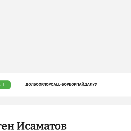
ДОЛБООРЛОР
CALL-БОРБОР
ПАЙДАЛУУ
ен Исаматов