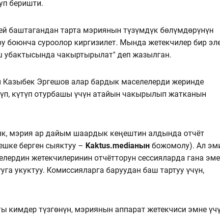
уп беришти.
тей баштагандан тарта мэриянын түзүмдүк бөлүмдөрүнүн
у боюнча суроолор киргизилет. Мында жетекчилер бир эл
иш убактысында чакыртырылат" деп жазылган.
 Казыбек Эргешов алар бардык маселелерди жеринде
өтүп, күтүп отурбашы үчүн атайын чакырылып жатканын
ык, мэрия ар дайым шаардык кеңештин алдында отчёт
ешке берген сыяктуу –
Kaktus.mediaнын
божомолу). Ал эм
лердин жетекчилеринин отчётторун сессияларда гана эме
га укуктуу. Комиссияларга баруудан баш тартуу үчүн,
ы кимдер түзгөнүн, мэриянын аппарат жетекчиси эмне үч