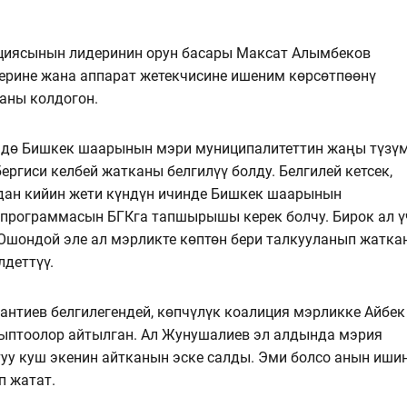
иясынын лидеринин орун басары Максат Алымбеков
рине жана аппарат жетекчисине ишеним көрсөтпөөнү
аны колдогон.
дө Бишкек шаарынын мэри муниципалитеттин жаңы түзү
ргиси келбей жатканы белгилүү болду. Белгилей кетсек,
дан кийин жети күндүн ичинде Бишкек шаарынын
программасын БГКга тапшырышы керек болчу. Бирок ал ү
 Ошондой эле ал мэрликте көптөн бери талкууланып жатка
лдеттүү.
антиев белгилегендей, көпчүлүк коалиция мэрликке Айбек
ыптоолор айтылган. Ал Жунушалиев эл алдында мэрия
уу куш экенин айтканын эске салды. Эми болсо анын иши
 жатат.