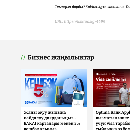
Темаңыз барбы? Kaktus.kg'ге жазыңыз Te
URL:
https://kaktus.kg/4699
Бизнес жаңылыктар
Жаңы окуу жылына
Optima Банк Appl
пайдалуу даярданыңыз -
кызматын ишке 
BAKAI карталары менен 5%
үчүн Visa тараб
кешбэк алыңыз
сыйлыкка ээ бо