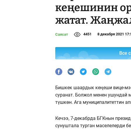
кеңешинин ор
жатат. Жаңжа
4451
8 декабря 2021 17:
Саясат
Все 
Бишкек шаардык кеңеши вице-мэ
суранат. Болжол менен ушундай
түшкөн. Ага муниципалитеттин ап
Кечээ, 7-декабрда БГКнын презид
сунуштала турган маселелерди б