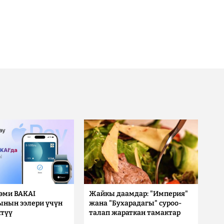
 эми BAKAI
Жайкы даамдар: "Империя"
ынын ээлери үчүн
жана "Бухарадагы" суроо-
түү
талап жараткан тамактар