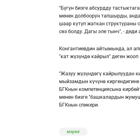
"Бүгүн бизге абсурдду тастыктаг
менен долбоорун тапшырды, анда
шаар күтүп жаткан структураны 
сөз болду. Дагы эле тынч", - деди 
Конгантиевдин айтымында, ал апп
"кат жүзүндө кайрыл" деген жооп 
"Жазуу жүзүндөгү кайрылуудан к
мыйзамдын күчүнө киргендигине
БГКнын компетенциясына кирбейт 
менен бизге "башкалардын жумушу
БГКнын спикери.
мэрия