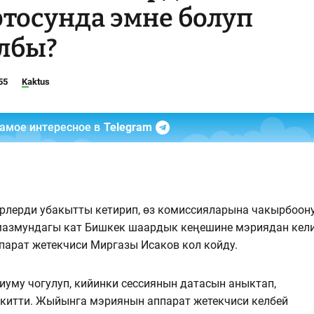
тосунда эмне болуп
лбы?
55
Kaktus
самое интересное в
Telegram
рлерди убакытты кетирип, өз комиссияларына чакырбоон
 мазмундагы кат Бишкек шаардык кеңешине мэриядан кел
парат жетекчиси Миргазы Исаков кол койду.
иуму чогулуп, кийинки сессиянын датасын аныктап,
екитти. Жыйынга мэриянын аппарат жетекчиси келбей