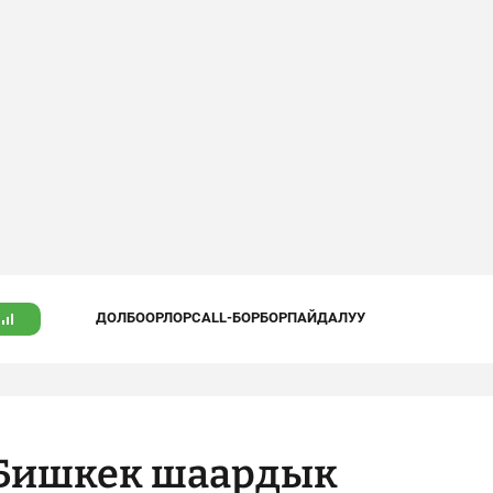
ДОЛБООРЛОР
CALL-БОРБОР
ПАЙДАЛУУ
 Бишкек шаардык