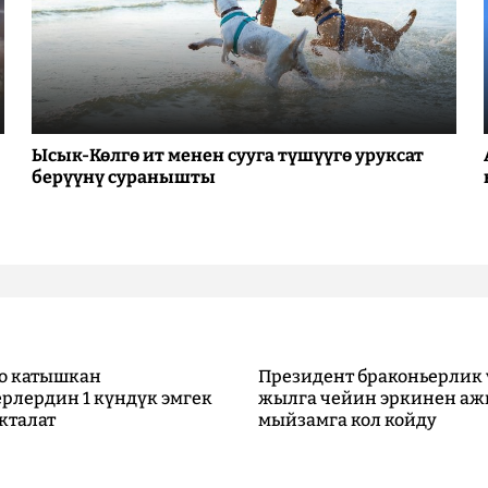
Ысык-Көлгө ит менен сууга түшүүгө уруксат
берүүнү суранышты
о катышкан
Президент браконьерлик 
рлердин 1 күндүк эмгек
жылга чейин эркинен аж
кталат
мыйзамга кол койду