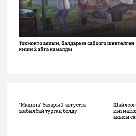
Токмокто аялын, балдарын сабоого шектелген
киши 2 айга камалды
"Мадина" базары 1-августта
Шайлоог
жабылбай турган болду
кызматке
акысы са