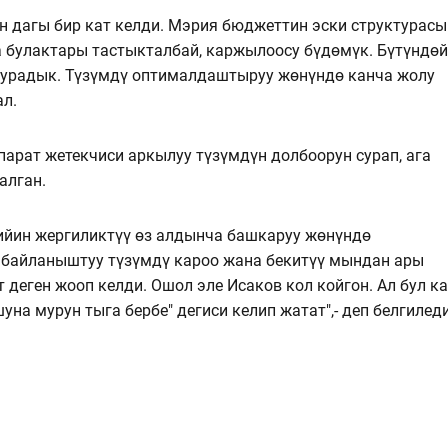
ан дагы бир кат келди. Мэрия бюджеттин эски структурасы
 булактары тастыкталбай, каржылоосу бүдөмүк. Бүтүндөй
сурадык. Түзүмдү оптималдаштыруу жөнүндө канча жолу
ал.
арат жетекчиси аркылуу түзүмдүн долбоорун сурап, ага
алган.
ийин жергиликтүү өз алдынча башкаруу жөнүндө
 байланыштуу түзүмдү кароо жана бекитүү мындан ары
деген жооп келди. Ошол эле Исаков кол койгон. Ал бул ка
на мурун тыга бербе" дегиси келип жатат",- деп белгилед