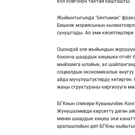
кол койгонун тактай башташты.
Жыйынтыгында "Ынтымак" фракц
Бишкек мэриясынын кызматкерле
сунуштады. Ал эми кесиптештери 
Ошондой эле жыйындын жүрүшүн
боюнча шаардык кеңешке отчёт бе
мыйзамга ылайык, ал шайланган
социалдык-экономикалык өнүгүү 
айда мүчүлүштүктөрдү кетирген.
жаңы структураны киргизүүгө ми
БГКнын спикери Куванычбек Конг
Жунушалиевди көрсөттү деген ай
менен шаардык кеңеш эки канатт
аралашпайын деп БГКны кыйытып