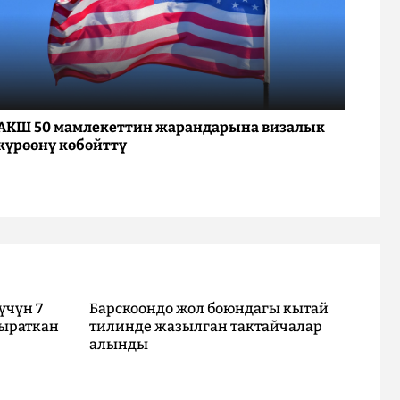
АКШ 50 мамлекеттин жарандарына визалык
күрөөнү көбөйттү
үчүн 7
Барскоондо жол боюндагы кытай
ыраткан
тилинде жазылган тактайчалар
алынды