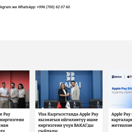
legram же WhatsApp:
+996 (700) 62 07 60.
e Pay
Visa Кыргызстанда Apple Pay
Apple Pay
киргизгени
кызматын ийгиликтүү ишке
карталар
ынан
киргизгени үчүн BAKAI'ды
жеткилик
лду
сыйлады