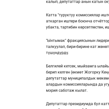
калып, депутаттар анын катын ок
Катта "туруктуу комиссиялар иш
аткарган иштери боюнча отчёттор
убакта, тартибин көрсөтпөстөн, 
"Ынтымак" фракциясынын лидери
талкуулап, бири-бирине кат жөн
түшүндүрдү.
Белгилей кетсек, мыйзамга ылай
берип келген (өкмөт Жогорку Кең
депутаттар муниципалдык мекеме
алардын комиссияларында да угуу
мэрия саботаж кылат.
Депутаттар президиумда бул катт