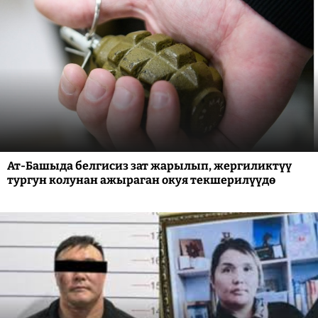
Ат-Башыда белгисиз зат жарылып, жергиликтүү
тургун колунан ажыраган окуя текшерилүүдө