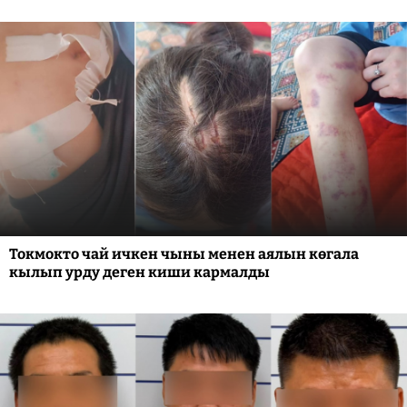
Токмокто чай ичкен чыны менен аялын көгала
кылып урду деген киши кармалды