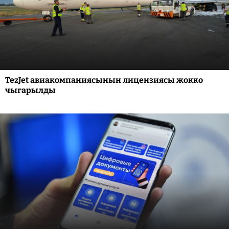
TezJet авиакомпаниясынын лицензиясы жокко
чыгарылды