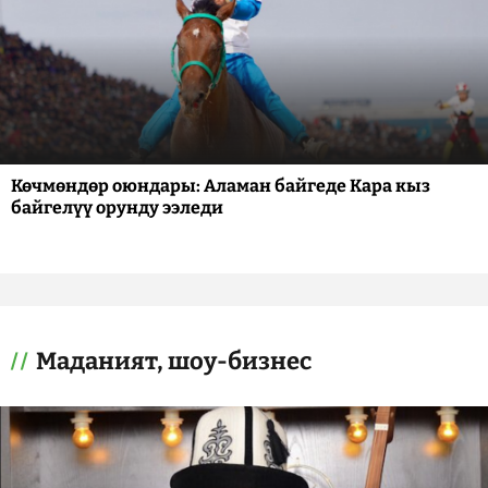
Көчмөндөр оюндары: Аламан байгеде Кара кыз
байгелүү орунду ээледи
Маданият, шоу-бизнес