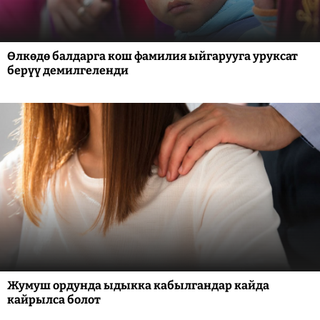
Өлкөдө балдарга кош фамилия ыйгарууга уруксат
берүү демилгеленди
Жумуш ордунда ыдыкка кабылгандар кайда
кайрылса болот