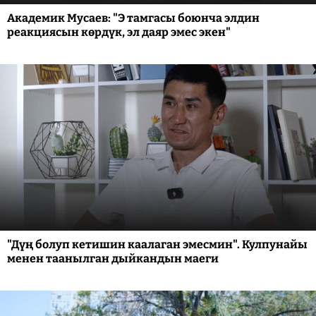
Академик Мусаев: "Э тамгасы боюнча элдин
реакциясын көрдүк, эл даяр эмес экен"
"Дүң болуп кетишин каалаган эмесмин". Кулпунайы
менен таанылган дыйкандын маеги