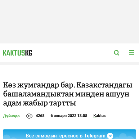
Көз жумгандар бар. Казакстандагы
башаламандыктан миңден ашуун
адам жабыр тартты
4268
6 января 2022 13:58
Kaktus
Дүйнөдө
Все самое интересное в
Telegram