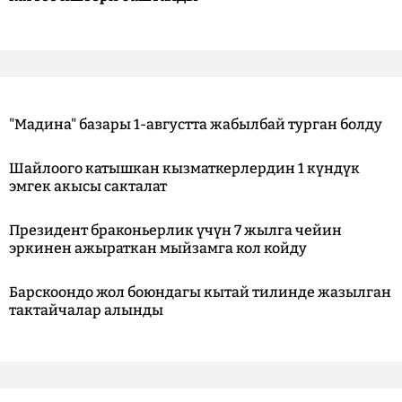
"Мадина" базары 1-августта жабылбай турган болду
Шайлоого катышкан кызматкерлердин 1 күндүк
эмгек акысы сакталат
Президент браконьерлик үчүн 7 жылга чейин
эркинен ажыраткан мыйзамга кол койду
Барскоондо жол боюндагы кытай тилинде жазылган
тактайчалар алынды