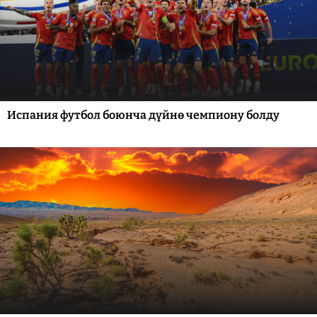
Испания футбол боюнча дүйнө чемпиону болду