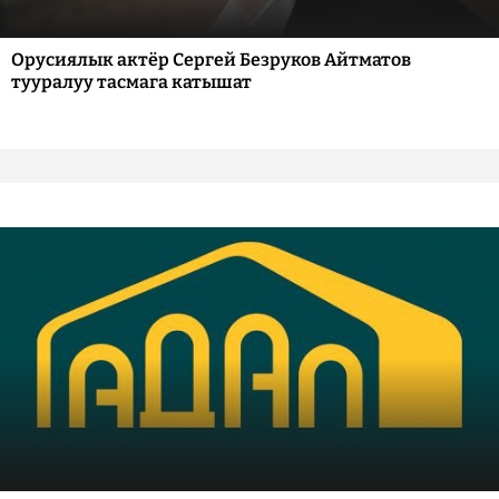
Орусиялык актёр Сергей Безруков Айтматов
тууралуу тасмага катышат