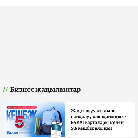
Бизнес жаңылыктар
Жаңы окуу жылына
пайдалуу даярданыңыз -
BAKAI карталары менен
5% кешбэк алыңыз