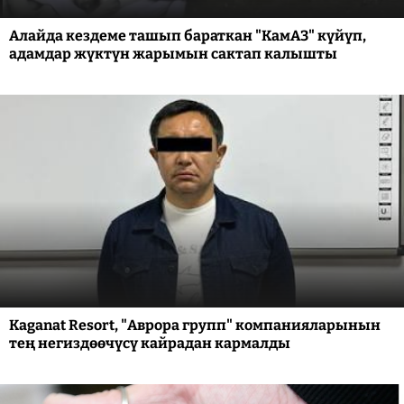
Алайда кездеме ташып бараткан "КамАЗ" күйүп,
адамдар жүктүн жарымын сактап калышты
Kaganat Resort, "Аврора групп" компанияларынын
тең негиздөөчүсү кайрадан кармалды