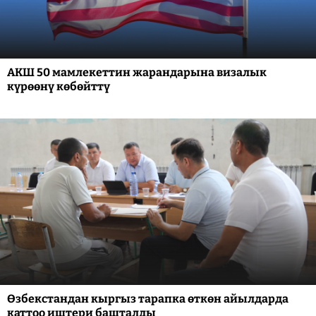
АКШ 50 мамлекеттин жарандарына визалык
күрөөнү көбөйттү
Өзбекстандан кыргыз тарапка өткөн айылдарда
каттоо иштери башталды