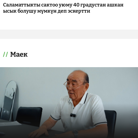
Саламаттыкты сактоо уюму 40 градустан ашкан
ысык болушу мүмкүн деп эскертти
Маек