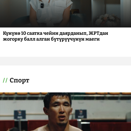
Күнүнө 10 саатка чейин даярданып, ЖРТдан
жогорку балл алган бүтүрүүчүнүн маеги
Спорт