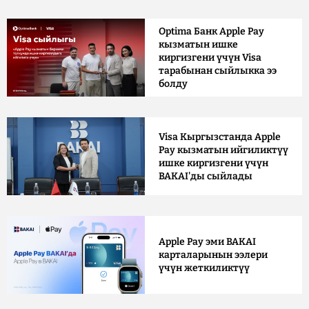
Optima Банк Apple Pay
кызматын ишке
киргизгени үчүн Visa
тарабынан сыйлыкка ээ
болду
Visa Кыргызстанда Apple
Pay кызматын ийгиликтүү
ишке киргизгени үчүн
BAKAI'ды сыйлады
Apple Pay эми BAKAI
карталарынын ээлери
үчүн жеткиликтүү