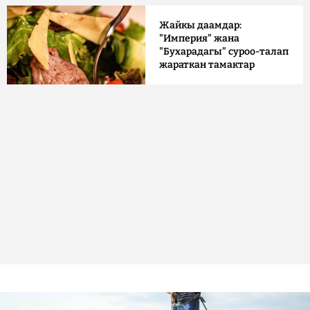
Жайкы даамдар:
"Империя" жана
"Бухарадагы" суроо-талап
жараткан тамактар