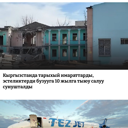
Кыргызстанда тарыхый имараттарды,
эстеликтерди бузууга 10 жылга тыюу салуу
сунушталды