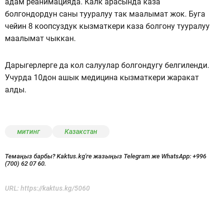
адам реанимацияда. Калк арасында каза
болгондордун саны тууралуу так маалымат жок. Буга
чейин 8 коопсуздук кызматкери каза болгону тууралуу
маалымат чыккан.
Дарыгерлерге да кол салуулар болгондугу белгиленди.
Учурда 10дон ашык медицина кызматкери жаракат
алды.
митинг
Казакстан
Темаңыз барбы? Kaktus.kg'ге жазыңыз Telegram же WhatsApp:
+996
(700) 62 07 60.
URL:
https://kaktus.kg/5060