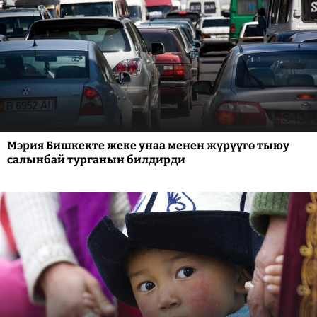
Мэрия Бишкекте жеке унаа менен жүрүүгө тыюу
салынбай турганын билдирди