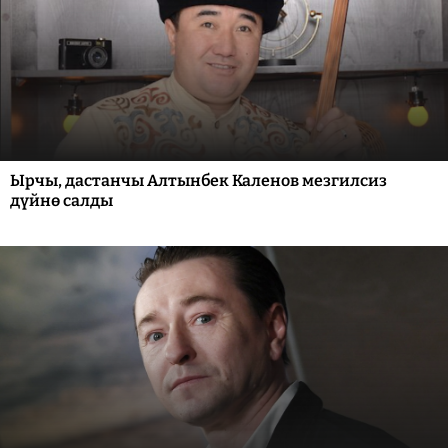
Ырчы, дастанчы Алтынбек Каленов мезгилсиз
дүйнө салды