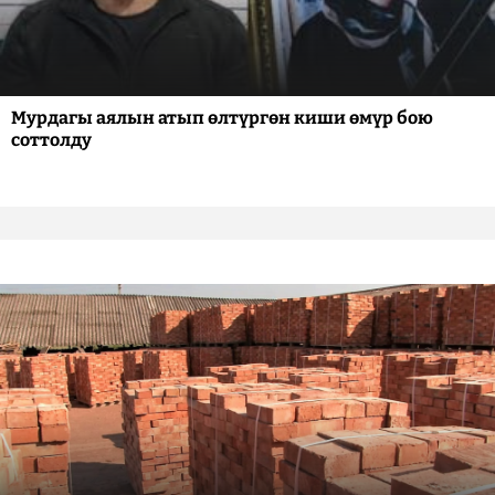
Мурдагы аялын атып өлтүргөн киши өмүр бою
соттолду