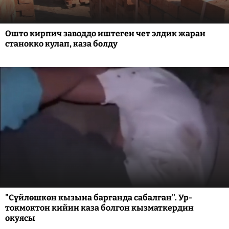
Ошто кирпич заводдо иштеген чет элдик жаран
станокко кулап, каза болду
"Сүйлөшкөн кызына барганда сабалган". Ур-
токмоктон кийин каза болгон кызматкердин
окуясы