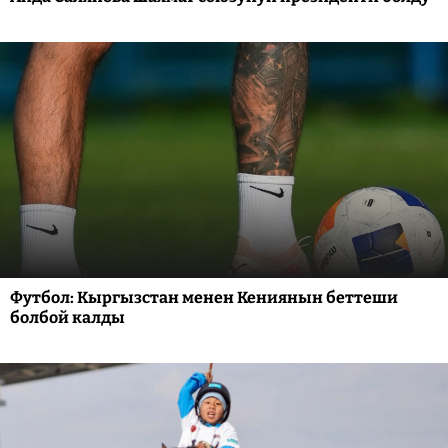
Футбол: Кыргызстан менен Кениянын беттеши
болбой калды