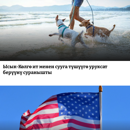
Ысык-Көлгө ит менен сууга түшүүгө уруксат
берүүнү суранышты