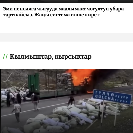
Эми пенсияга чыгууда маалымкат чогултуп убара
тартпайсыз. Жаңы система ишке кирет
Кылмыштар, кырсыктар