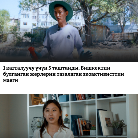
1 катталуучу үчүн 5 таштанды. Бишкектин
булганган жерлерин тазалаган экоактивисттин
маеги