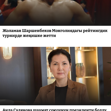
Жоламан Шаршенбеков Монголиядагы рейтингдик
турнирде жеңишке жетти
Аида Салянова шахмат союзунун президенти болду