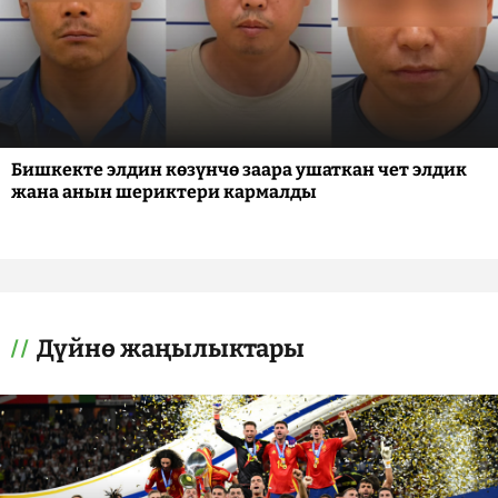
Бишкекте элдин көзүнчө заара ушаткан чет элдик
жана анын шериктери кармалды
Дүйнө жаңылыктары