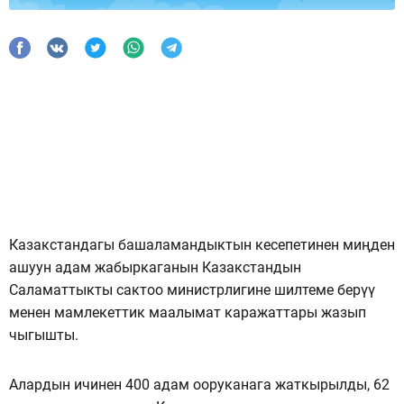
Казакстандагы башаламандыктын кесепетинен миңден
ашуун адам жабыркаганын Казакстандын
Саламаттыкты сактоо министрлигине шилтеме берүү
менен мамлекеттик маалымат каражаттары жазып
чыгышты.
Алардын ичинен 400 адам ооруканага жаткырылды, 62