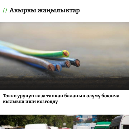
Акыркы жаңылыктар
Токко урунуп каза тапкан баланын өлүмү боюнча
кылмыш иши козголду