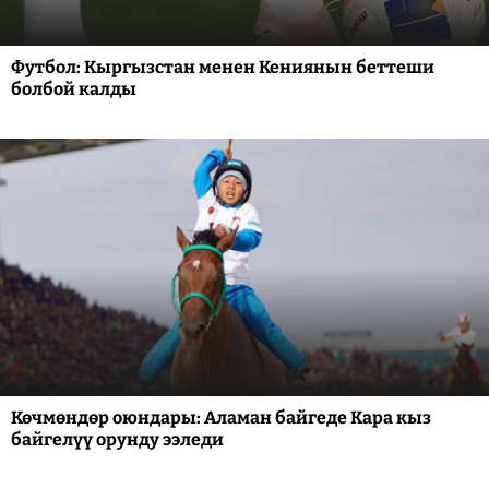
Футбол: Кыргызстан менен Кениянын беттеши
болбой калды
Көчмөндөр оюндары: Аламан байгеде Кара кыз
байгелүү орунду ээледи