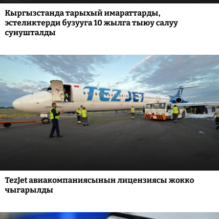
Кыргызстанда тарыхый имараттарды,
эстеликтерди бузууга 10 жылга тыюу салуу
сунушталды
TezJet авиакомпаниясынын лицензиясы жокко
чыгарылды