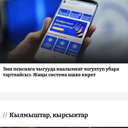
Эми пенсияга чыгууда маалымкат чогултуп убара
тартпайсыз. Жаңы система ишке кирет
Кылмыштар, кырсыктар