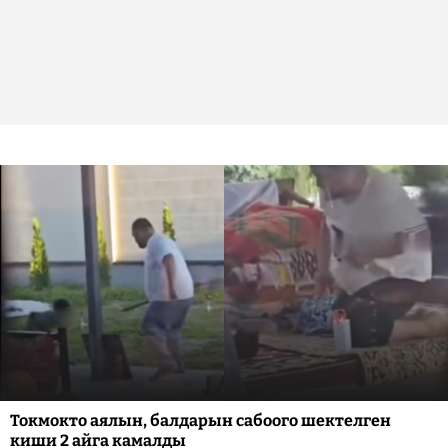
Токмокто аялын, балдарын сабоого шектелген
киши 2 айга камалды