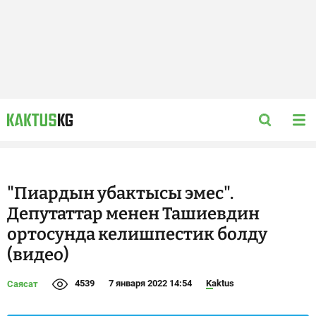
"Пиардын убактысы эмес".
Депутаттар менен Ташиевдин
ортосунда келишпестик болду
(видео)
4539
7 января 2022 14:54
Kaktus
Саясат