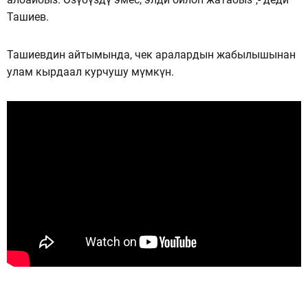
Ташиев.
Ташиевдин айтымында, чек аралардын жабылышынан
улам кырдаал курчушу мүмкүн.