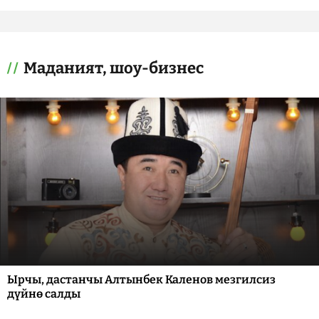
Маданият, шоу-бизнес
Ырчы, дастанчы Алтынбек Каленов мезгилсиз
дүйнө салды