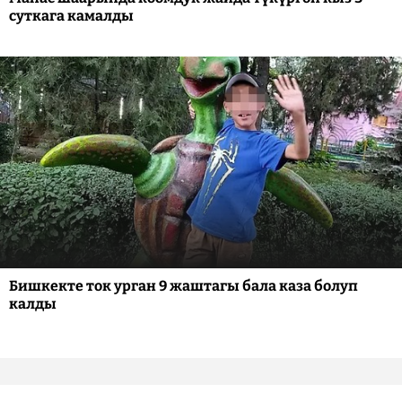
суткага камалды
Бишкекте ток урган 9 жаштагы бала каза болуп
калды