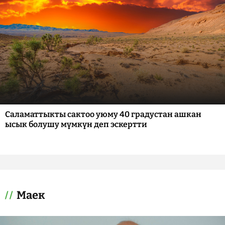
Саламаттыкты сактоо уюму 40 градустан ашкан
ысык болушу мүмкүн деп эскертти
Маек