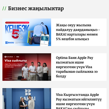
Бизнес жаңылыктар
Жаңы окуу жылына
пайдалуу даярданыңыз -
BAKAI карталары менен
5% кешбэк алыңыз
Optima Банк Apple Pay
кызматын ишке
киргизгени үчүн Visa
тарабынан сыйлыкка ээ
болду
Visa Кыргызстанда Apple
Pay кызматын ийгиликтүү
ишке киргизгени үчүн
BAKAI'ды сыйлады