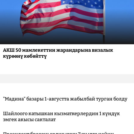
АКШ 50 мамлекеттин жарандарына визалык
күрөөнү көбөйттү
"Мадина" базары 1-августта жабылбай турган болду
Шайлоого катышкан кызматкерлердин 1 күндүк
эмгек акысы сакталат