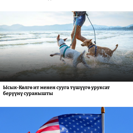
Ысык-Көлгө ит менен сууга түшүүгө уруксат
берүүнү суранышты