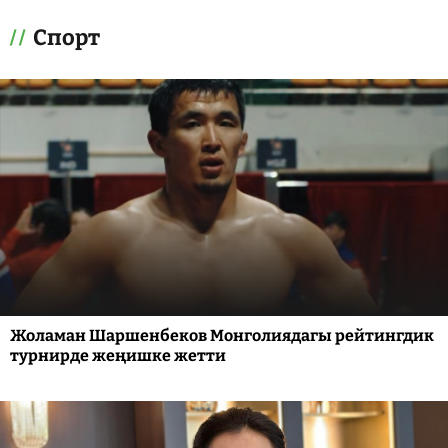
Спорт
Жоламан Шаршенбеков Монголиядагы рейтингдик
турнирде жеңишке жетти