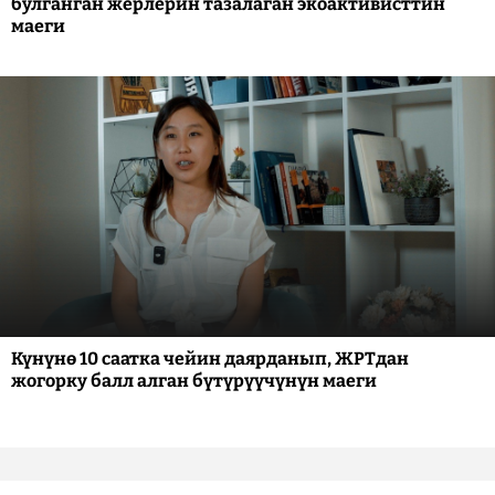
булганган жерлерин тазалаган экоактивисттин
маеги
Күнүнө 10 саатка чейин даярданып, ЖРТдан
жогорку балл алган бүтүрүүчүнүн маеги