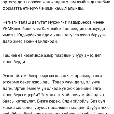
ортосундагы оозеки жаңжалдан улам жыйынды жабык
форматта өткөрүү чечими кабыл алынды.
Негизги талаш депутат Нуржигит Кадырбеков менен
УКМКнын башчысы Камчыбек Ташиевдин ортосунда
чыкты. Кадырбеков адам каны төгүлсө жооп берүүгө
даяр эмес экенин билдирди.
Ташиев өз кезегинде азыр пиардын учуру эмес деп
жооп берди.
"Ачык айтам. Азыр кыргыз-казак чек арасында эки
өткөрмө бекет жабылды. Товар үчүн дагы, эл үчүн
дагы. Эртең эмне үчүн өлкөдө ун жок экенине элге
жооп бересиңерби? Тамак-аш, майлоочу майлардын
баасы көтөрүлөт. Бизге керек. Элди ойлойлу. Биз бул
жакка силерден уруксат алалыдеп келдик. Өзүбүз чече
албайбыз. Өзүбүздү эмес, элди ойлоп жатабыз",- деди