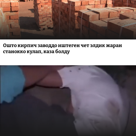
Ошто кирпич заводдо иштеген чет элдик жаран
станокко кулап, каза болду