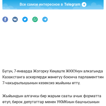
Все самое интересное в
Telegram
Бүгүн, 7-январда Жогорку Кеңеште ЖККУнун алкагында
Казакстанга аскерлерди жөнөтүү боюнча парламенттин
7-чакырылышынын кезексиз жыйыны өттү.
Жыйындын алгачкы бир жарым сааты ачык форматта
өтүп, бирок депутаттар менен УКМКнын башчысынын