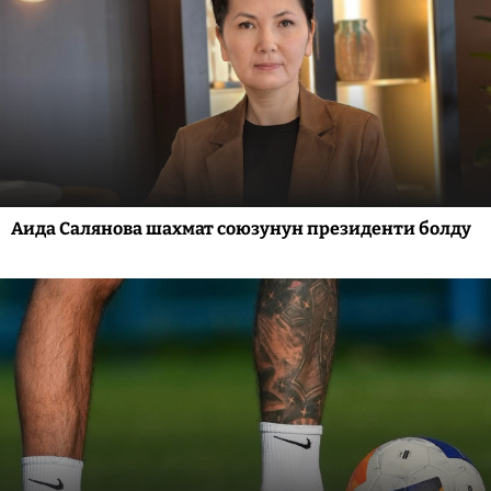
Аида Салянова шахмат союзунун президенти болду