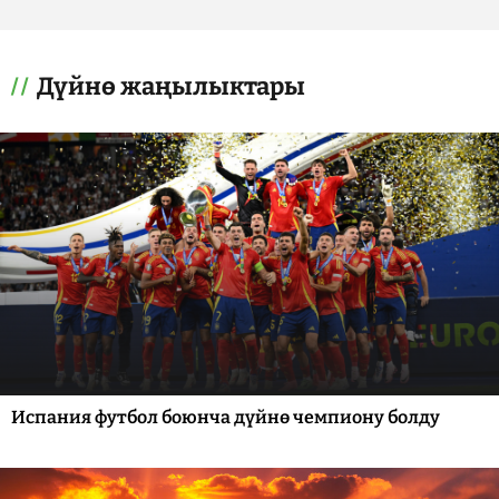
Дүйнө жаңылыктары
Испания футбол боюнча дүйнө чемпиону болду