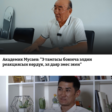
Академик Мусаев: "Э тамгасы боюнча элдин
реакциясын көрдүк, эл даяр эмес экен"