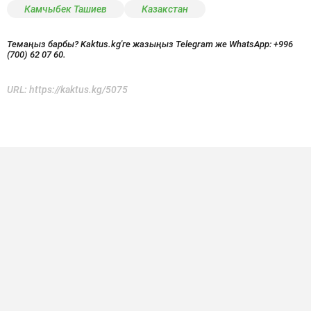
Камчыбек Ташиев
Казакстан
Темаңыз барбы? Kaktus.kg'ге жазыңыз Telegram же WhatsApp:
+996
(700) 62 07 60.
URL:
https://kaktus.kg/5075