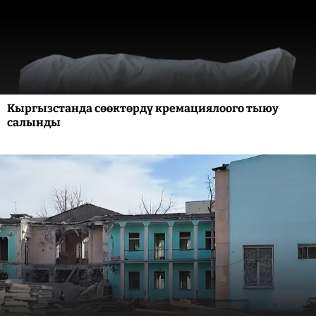
Кыргызстанда сөөктөрдү кремациялоого тыюу
салынды