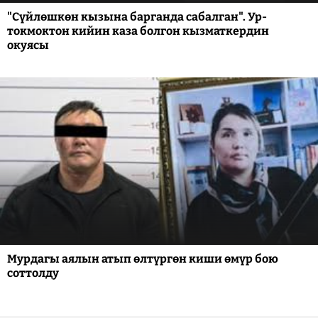
"Сүйлөшкөн кызына барганда сабалган". Ур-
токмоктон кийин каза болгон кызматкердин
окуясы
Мурдагы аялын атып өлтүргөн киши өмүр бою
соттолду