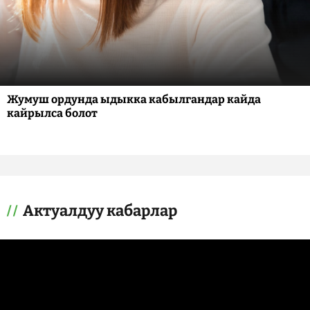
Жумуш ордунда ыдыкка кабылгандар кайда
кайрылса болот
Актуалдуу кабарлар