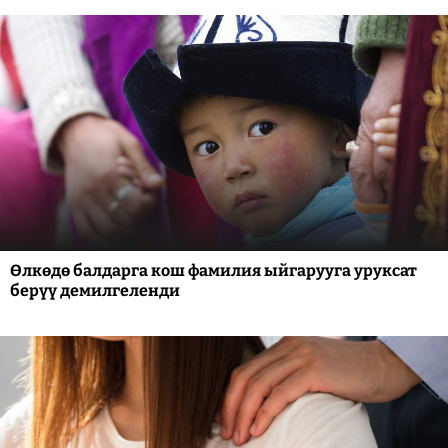
Өлкөдө балдарга кош фамилия ыйгарууга уруксат
берүү демилгеленди