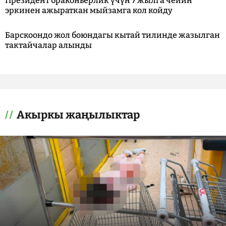
Президент браконьерлик үчүн 7 жылга чейин
эркинен ажыраткан мыйзамга кол койду
Барскоондо жол боюндагы кытай тилинде жазылган
тактайчалар алынды
Акыркы жаңылыктар