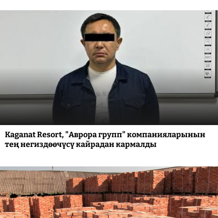
Kaganat Resort, "Аврора групп" компанияларынын
тең негиздөөчүсү кайрадан кармалды