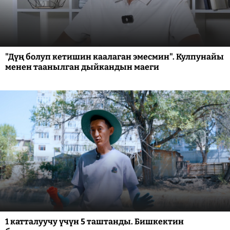
"Дүң болуп кетишин каалаган эмесмин". Кулпунайы
менен таанылган дыйкандын маеги
1 катталуучу үчүн 5 таштанды. Бишкектин