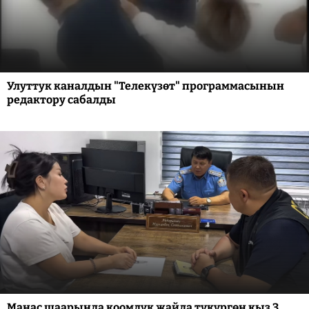
Улуттук каналдын "Телекүзөт" программасынын
редактору сабалды
Манас шаарында коомдук жайда түкүргөн кыз 3