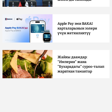
Apple Pay эми BAKAI
карталарынын ээлери
үчүн жеткиликтүү
Жайкы даамдар:
"Империя" жана
"Бухарадагы" суроо-талап
жараткан тамактар