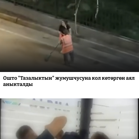
Ошто "Тазалыктын" жумушчусуна кол көтөргөн аял
аныкталды