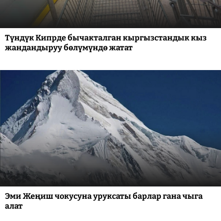
Түндүк Кипрде бычакталган кыргызстандык кыз
жандандыруу бөлүмүндө жатат
Эми Жеңиш чокусуна уруксаты барлар гана чыга
алат