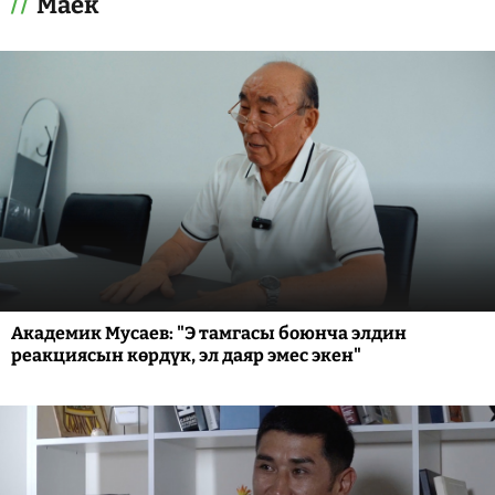
Маек
Академик Мусаев: "Э тамгасы боюнча элдин
реакциясын көрдүк, эл даяр эмес экен"