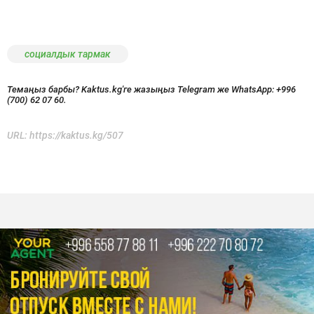
социалдык тармак
Темаңыз барбы? Kaktus.kg'ге жазыңыз Telegram же WhatsApp:
+996
(700) 62 07 60.
URL:
https://kaktus.kg/507