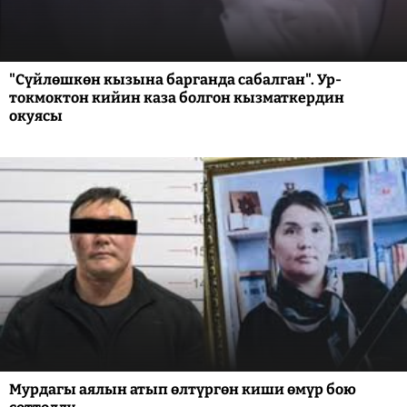
"Сүйлөшкөн кызына барганда сабалган". Ур-
токмоктон кийин каза болгон кызматкердин
окуясы
Мурдагы аялын атып өлтүргөн киши өмүр бою