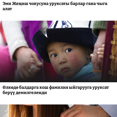
Эми Жеңиш чокусуна уруксаты барлар гана чыга
алат
Өлкөдө балдарга кош фамилия ыйгарууга уруксат
берүү демилгеленди