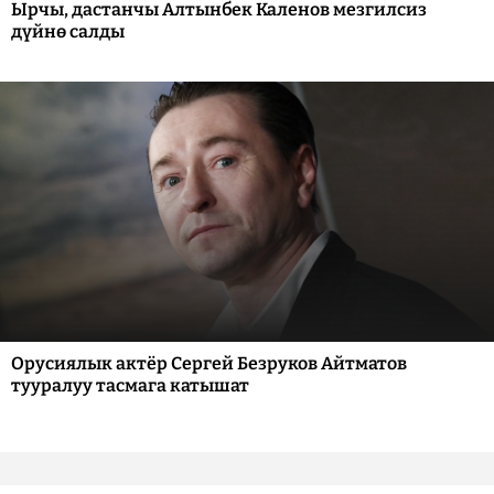
Ырчы, дастанчы Алтынбек Каленов мезгилсиз
дүйнө салды
Орусиялык актёр Сергей Безруков Айтматов
тууралуу тасмага катышат