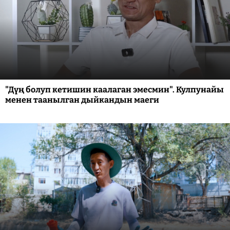
"Дүң болуп кетишин каалаган эмесмин". Кулпунайы
менен таанылган дыйкандын маеги