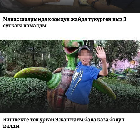
Манас шаарында коомдук жайда түкүргөн кыз 3
суткага камалды
Бишкекте ток урган 9 жаштагы бала каза болуп
калды