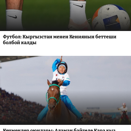
Футбол: Кыргызстан менен Кениянын беттеши
болбой калды
Көчмөндөр оюндары: Аламан байгеде Кара кыз