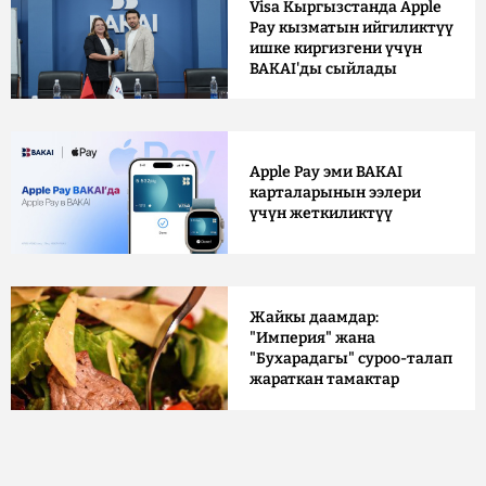
Visa Кыргызстанда Apple
Pay кызматын ийгиликтүү
ишке киргизгени үчүн
BAKAI'ды сыйлады
Apple Pay эми BAKAI
карталарынын ээлери
үчүн жеткиликтүү
Жайкы даамдар:
"Империя" жана
"Бухарадагы" суроо-талап
жараткан тамактар