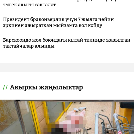
эмгек акысы сакталат
Президент браконьерлик үчүн 7 жылга чейин
эркинен ажыраткан мыйзамга кол койду
Барскоондо жол боюндагы кытай тилинде жазылган
тактайчалар алынды
Акыркы жаңылыктар