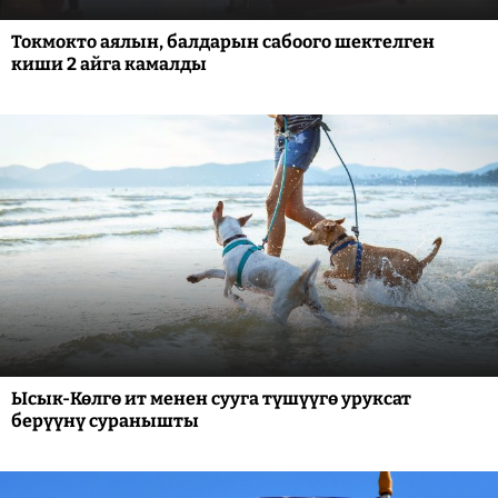
Токмокто аялын, балдарын сабоого шектелген
киши 2 айга камалды
Ысык-Көлгө ит менен сууга түшүүгө уруксат
берүүнү суранышты