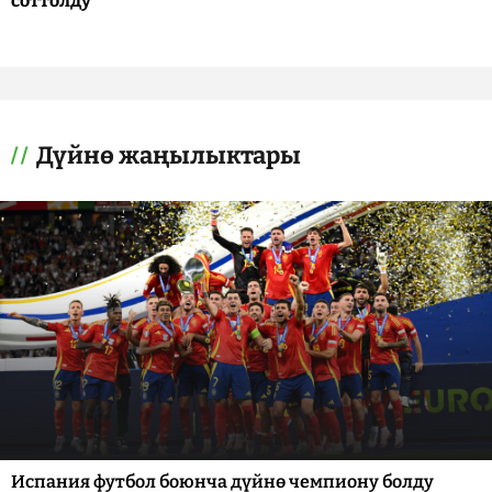
соттолду
Дүйнө жаңылыктары
Испания футбол боюнча дүйнө чемпиону болду