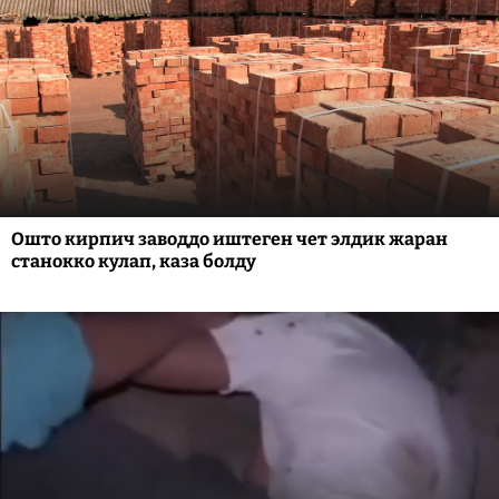
Ошто кирпич заводдо иштеген чет элдик жаран
станокко кулап, каза болду