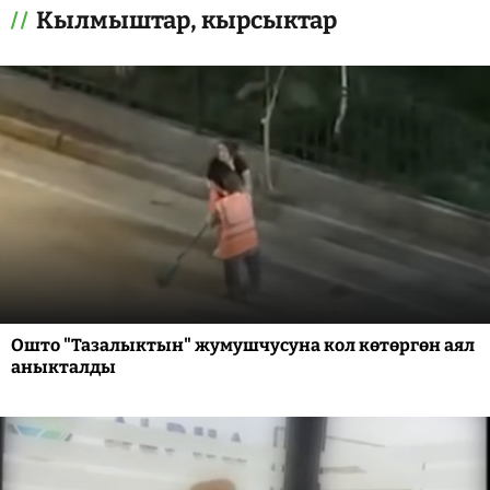
Кылмыштар, кырсыктар
Ошто "Тазалыктын" жумушчусуна кол көтөргөн аял
аныкталды