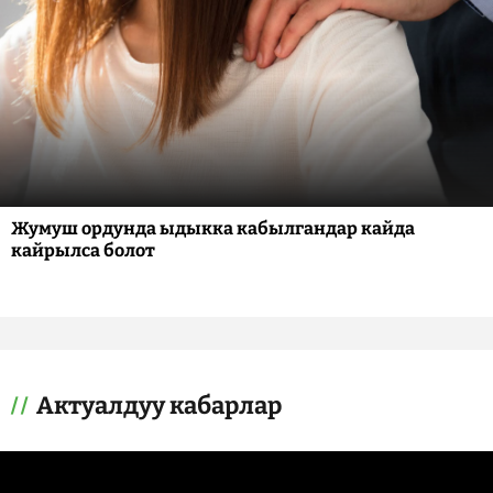
Жумуш ордунда ыдыкка кабылгандар кайда
кайрылса болот
Актуалдуу кабарлар