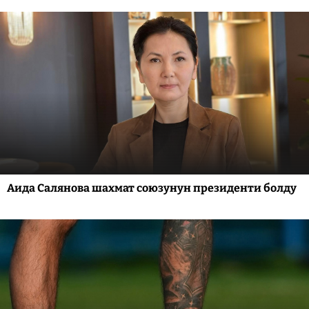
Аида Салянова шахмат союзунун президенти болду