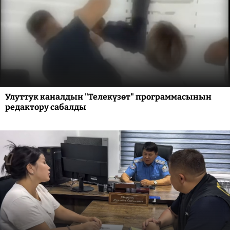
Улуттук каналдын "Телекүзөт" программасынын
редактору сабалды