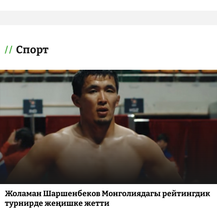
Спорт
Жоламан Шаршенбеков Монголиядагы рейтингдик
турнирде жеңишке жетти