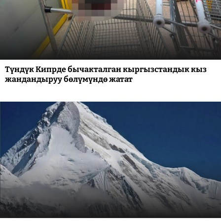
Түндүк Кипрде бычакталган кыргызстандык кыз
жандандыруу бөлүмүндө жатат