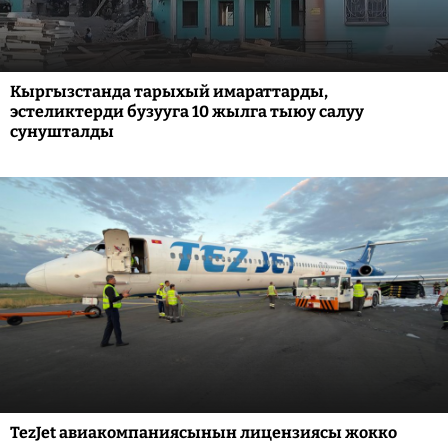
Кыргызстанда тарыхый имараттарды,
эстеликтерди бузууга 10 жылга тыюу салуу
сунушталды
TezJet авиакомпаниясынын лицензиясы жокко