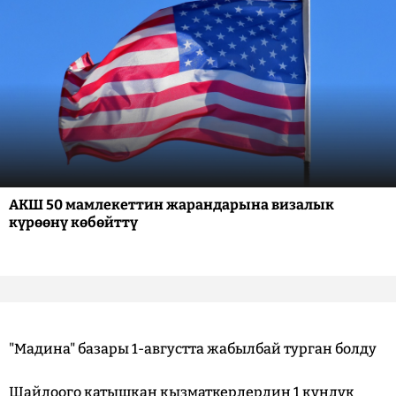
АКШ 50 мамлекеттин жарандарына визалык
күрөөнү көбөйттү
"Мадина" базары 1-августта жабылбай турган болду
Шайлоого катышкан кызматкерлердин 1 күндүк