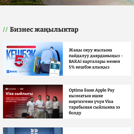
Бизнес жаңылыктар
Жаңы окуу жылына
пайдалуу даярданыңыз -
BAKAI карталары менен
5% кешбэк алыңыз
Optima Банк Apple Pay
кызматын ишке
киргизгени үчүн Visa
тарабынан сыйлыкка ээ
болду