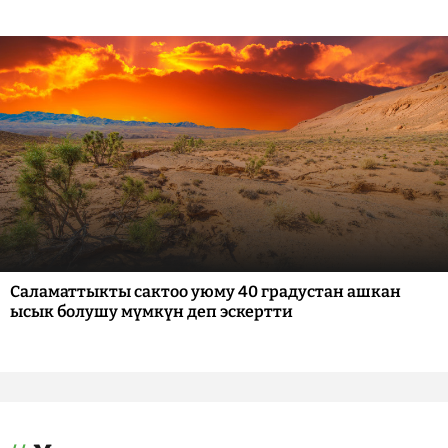
Саламаттыкты сактоо уюму 40 градустан ашкан
ысык болушу мүмкүн деп эскертти