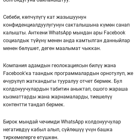
Себеби, көпчүлүгү кат жазышуунун
конфиденциалдуулугунун сакталышына күмөн санап
калышты. Анткени WhatsApp мындан ары Facebook
социалдык түйүнү менен анда камтылган данныйлар
менен бөлүшөт, деген маалымат чыккан.
Компания адамдын геолокациясын билүү жана
Facebook'ка таандык программалардын орнотулуп, же
өчүрүлүп жаткандыгы тууралуу отчет бермек. Бул
колдонуучулардын табитин аныктап, ошого жараша
кызматтарды жана жарнамаларды, тиешелүү
контентти тандап бермек.
Бирок мындай чечимди WhatsApp колдонуучулар
негативдүү кабыл алып, сүйлөшүү үчүн башка
тиркемелерге өтүшкөн.