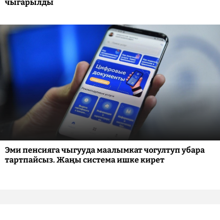
чыгарылды
Эми пенсияга чыгууда маалымкат чогултуп убара
тартпайсыз. Жаңы система ишке кирет