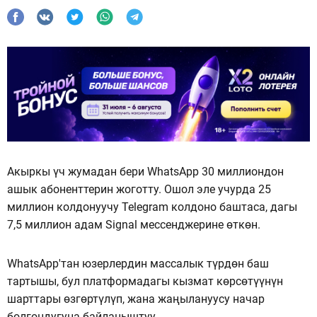
Акыркы үч жумадан бери WhatsApp 30 миллиондон
ашык абоненттерин жоготту. Ошол эле учурда 25
миллион колдонуучу Telegram колдоно баштаса, дагы
7,5 миллион адам Signal мессенджерине өткөн.
WhatsApp'тан юзерлердин массалык түрдөн баш
тартышы, бул платформадагы кызмат көрсөтүүнүн
шарттары өзгөртүлүп, жана жаңылануусу начар
болгондугуна байланыштуу.