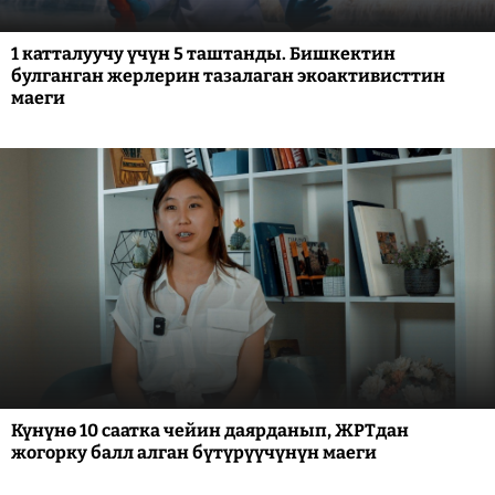
1 катталуучу үчүн 5 таштанды. Бишкектин
булганган жерлерин тазалаган экоактивисттин
маеги
Күнүнө 10 саатка чейин даярданып, ЖРТдан
жогорку балл алган бүтүрүүчүнүн маеги