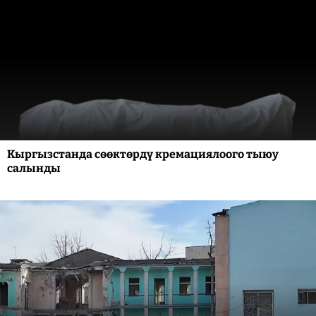
Кыргызстанда сөөктөрдү кремациялоого тыюу
салынды