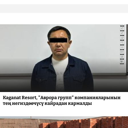
Kaganat Resort, "Аврора групп" компанияларынын
тең негиздөөчүсү кайрадан кармалды