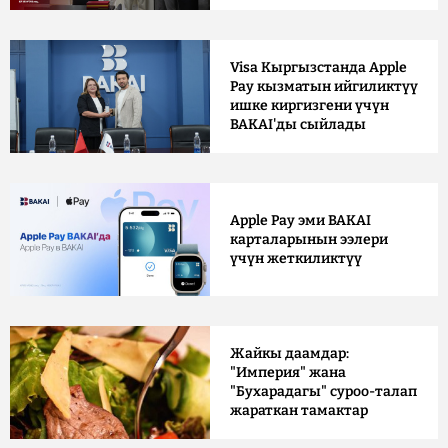
Visa Кыргызстанда Apple
Pay кызматын ийгиликтүү
ишке киргизгени үчүн
BAKAI'ды сыйлады
Apple Pay эми BAKAI
карталарынын ээлери
үчүн жеткиликтүү
Жайкы даамдар:
"Империя" жана
"Бухарадагы" суроо-талап
жараткан тамактар