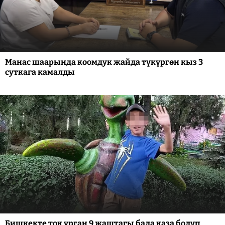
Манас шаарында коомдук жайда түкүргөн кыз 3
суткага камалды
Бишкекте ток урган 9 жаштагы бала каза болуп