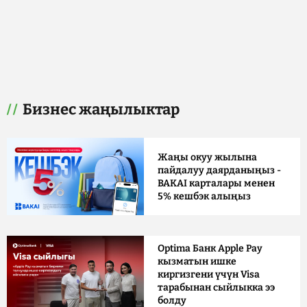
Бизнес жаңылыктар
Жаңы окуу жылына
пайдалуу даярданыңыз -
BAKAI карталары менен
5% кешбэк алыңыз
Optima Банк Apple Pay
кызматын ишке
киргизгени үчүн Visa
тарабынан сыйлыкка ээ
болду