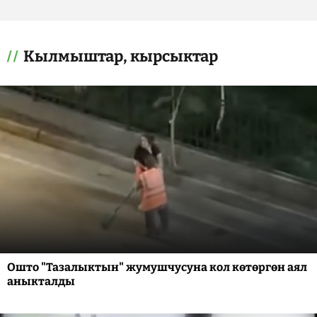
Кылмыштар, кырсыктар
Ошто "Тазалыктын" жумушчусуна кол көтөргөн аял
аныкталды