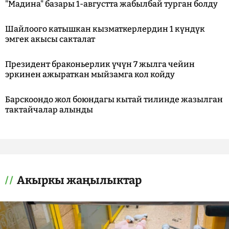
"Мадина" базары 1-августта жабылбай турган болду
Шайлоого катышкан кызматкерлердин 1 күндүк
эмгек акысы сакталат
Президент браконьерлик үчүн 7 жылга чейин
эркинен ажыраткан мыйзамга кол койду
Барскоондо жол боюндагы кытай тилинде жазылган
тактайчалар алынды
Акыркы жаңылыктар