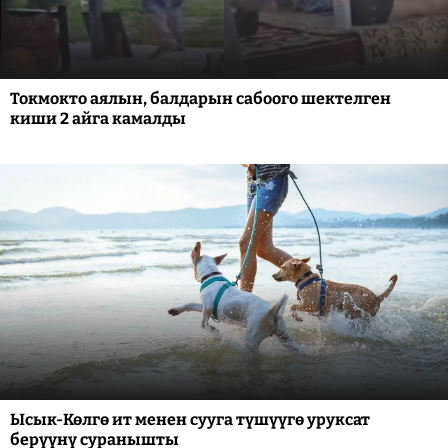
Токмокто аялын, балдарын сабоого шектелген
киши 2 айга камалды
Ысык-Көлгө ит менен сууга түшүүгө уруксат
берүүнү суранышты