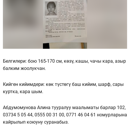
Белгилери: бою 165-170 см, көзү, кашы, чачы кара, азыр
балким жоолукчан.
Кийген кийимдери: көк түстөгү баш кийим, шарф, сары
куртка, кара шым.
Абдумомунова Алина тууралуу маалыматы барлар 102,
03734 5 05 44, 0555 00 31 00, 0771 46 04 61 номурларына
кайрылып коюуну суранабыз.