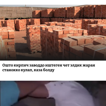
Ошто кирпич заводдо иштеген чет элдик жаран
станокко кулап, каза болду