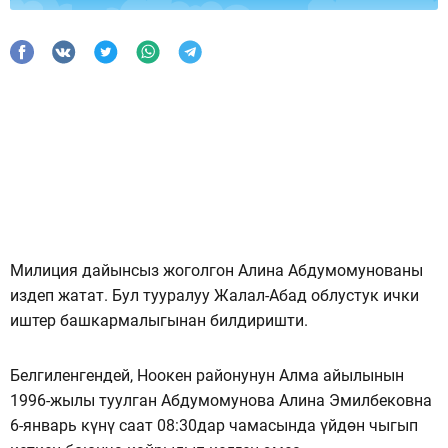
Милиция дайынсыз жоголгон Алина Абдумомунованы
издеп жатат. Бул тууралуу Жалал-Абад облустук ички
иштер башкармалыгынан билдиришти.
Белгиленгендей, Ноокен районунун Алма айылынын
1996-жылы туулган Абдумомунова Алина Эмилбековна
6-январь күнү саат 08:30дар чамасында үйдөн чыгып