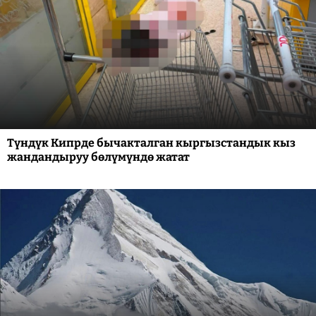
Түндүк Кипрде бычакталган кыргызстандык кыз
жандандыруу бөлүмүндө жатат