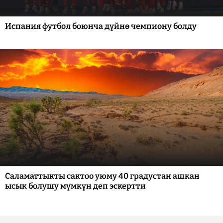
Испания футбол боюнча дүйнө чемпиону болду
Саламаттыкты сактоо уюму 40 градустан ашкан
ысык болушу мүмкүн деп эскертти