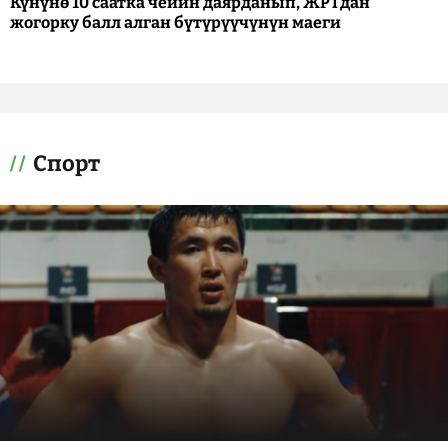
Күнүнө 10 саатка чейин даярданып, ЖРТдан
жогорку балл алган бүтүрүүчүнүн маеги
Спорт