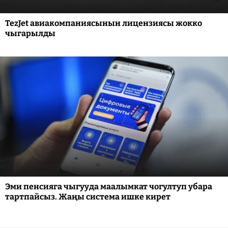
TezJet авиакомпаниясынын лицензиясы жокко
чыгарылды
Эми пенсияга чыгууда маалымкат чогултуп убара
тартпайсыз. Жаңы система ишке кирет