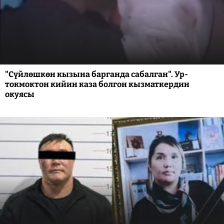
"Сүйлөшкөн кызына барганда сабалган". Ур-
токмоктон кийин каза болгон кызматкердин
окуясы