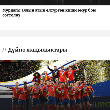
Мурдагы аялын атып өлтүргөн киши өмүр бою
соттолду
Дүйнө жаңылыктары