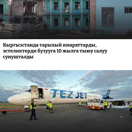
Кыргызстанда тарыхый имараттарды,
эстеликтерди бузууга 10 жылга тыюу салуу
сунушталды