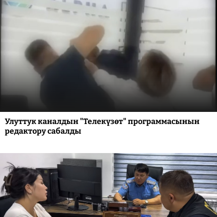
Улуттук каналдын "Телекүзөт" программасынын
редактору сабалды