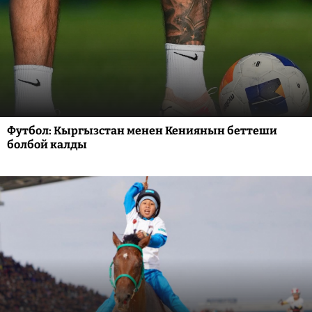
Футбол: Кыргызстан менен Кениянын беттеши
болбой калды