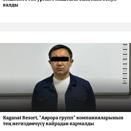
калды
Kaganat Resort, "Аврора групп" компанияларынын
тең негиздөөчүсү кайрадан кармалды