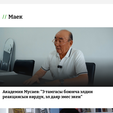
Маек
Академик Мусаев: "Э тамгасы боюнча элдин
реакциясын көрдүк, эл даяр эмес экен"