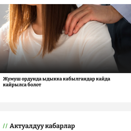
Жумуш ордунда ыдыкка кабылгандар кайда
кайрылса болот
Актуалдуу кабарлар