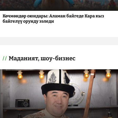
Көчмөндөр оюндары: Аламан байгеде Кара кыз
байгелүү орунду ээледи
Маданият, шоу-бизнес