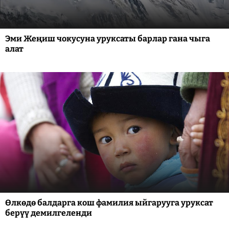
Эми Жеңиш чокусуна уруксаты барлар гана чыга
алат
Өлкөдө балдарга кош фамилия ыйгарууга уруксат
берүү демилгеленди