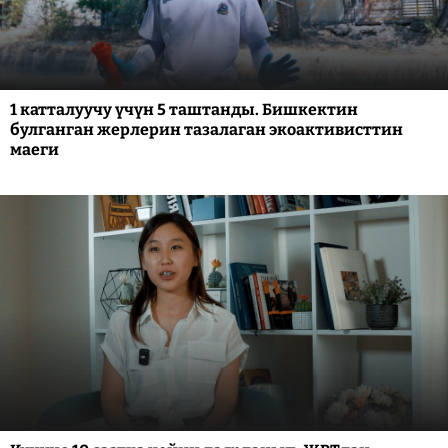
1 катталуучу үчүн 5 таштанды. Бишкектин
булганган жерлерин тазалаган экоактивисттин
маеги