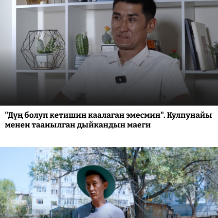
"Дүң болуп кетишин каалаган эмесмин". Кулпунайы
менен таанылган дыйкандын маеги