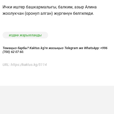
Ички иштер башкармалыгы, балким, азыр Алина
жоолукчан (оронуп алган) жүргөнүн белгиледи.
издөө жарыяланды
Темаңыз барбы? Kaktus.kg'ге жазыңыз Telegram же WhatsApp:
+996
(700) 62 07 60.
URL:
https://kaktus.kg/5114