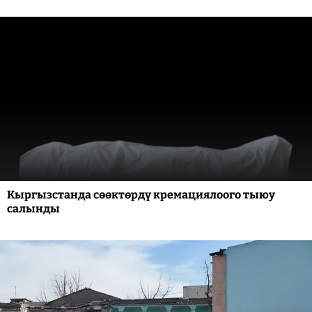
Кыргызстанда сөөктөрдү кремациялоого тыюу
салынды