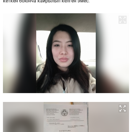
кеткен боюнча кайрылып келген эмес.