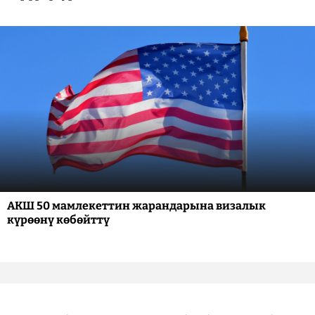
АКШ 50 мамлекеттин жарандарына визалык
күрөөнү көбөйттү