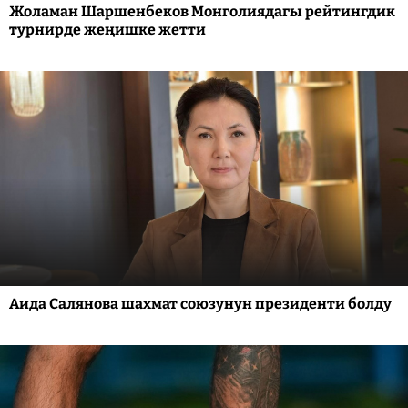
Жоламан Шаршенбеков Монголиядагы рейтингдик
турнирде жеңишке жетти
Аида Салянова шахмат союзунун президенти болду