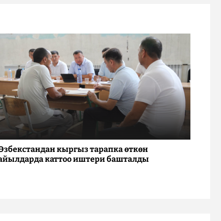
Өзбекстандан кыргыз тарапка өткөн
айылдарда каттоо иштери башталды