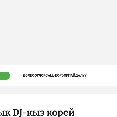
ДОЛБООРЛОР
CALL-БОРБОР
ПАЙДАЛУУ
к DJ-кыз корей