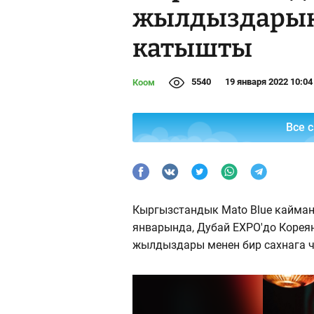
жылдыздарын
катышты
5540
19 января 2022 10:04
Коом
Все 
Кыргызстандык Mato Blue кайман
январында, Дубай EXPO'до Кореян
жылдыздары менен бир сахнага 