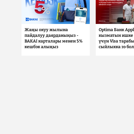
Жаңы окуу жылына
Optima Банк Appl
пайдалуу даярданыңыз -
кызматын ишке 
BAKAI карталары менен 5%
үчүн Visa тараб
кешбэк алыңыз
сыйлыкка ээ бо