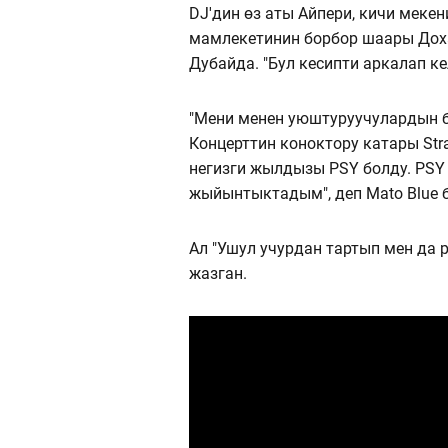
DJ'дин өз аты Айпери, кичи меке
мамлекетинин борбор шаары Доха
Дубайда. "Бул кесипти аркалап ке
"Мени менен уюштуруучулардын 
Концерттин коноктору катары Stra
негизги жылдызы PSY болду. PSY
жыйынтыктадым", деп Mato Blue 
Ал "Ушул учурдан тартып мен да 
жазган.