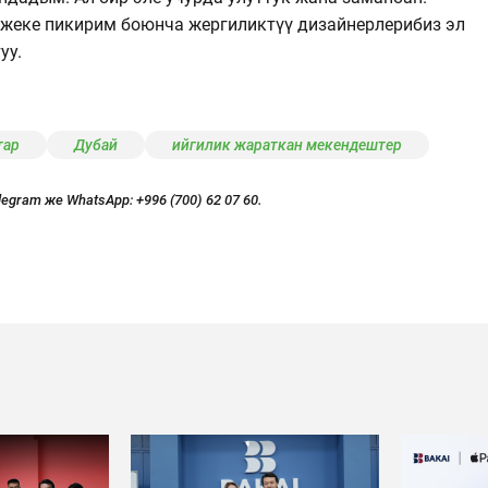
 жеке пикирим боюнча жергиликтүү дизайнерлерибиз эл
уу.
тар
Дубай
ийгилик жараткан мекендештер
legram же WhatsApp:
+996 (700) 62 07 60.