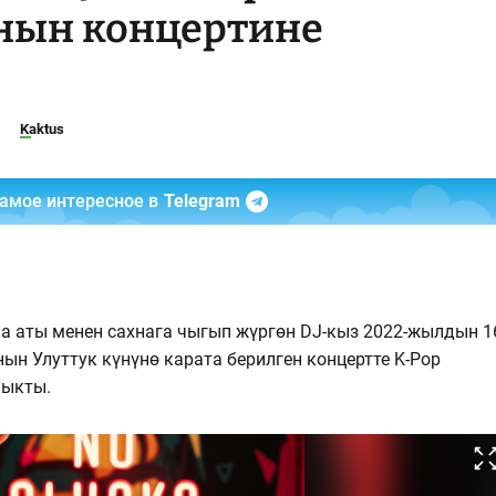
ын концертине
Kaktus
самое интересное в
Telegram
а аты менен сахнага чыгып жүргөн DJ-кыз 2022-жылдын 1
ын Улуттук күнүнө карата берилген концертте K-Pop
чыкты.