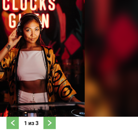
1
из
3