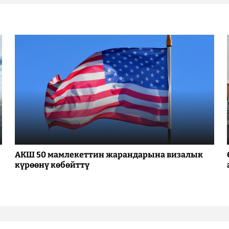
АКШ 50 мамлекеттин жарандарына визалык
күрөөнү көбөйттү