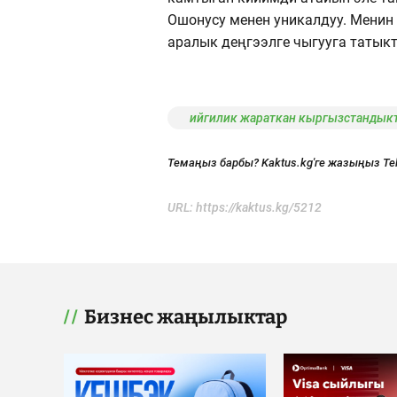
Ошонусу менен уникалдуу. Менин
аралык деңгээлге чыгууга татыкт
ийгилик жараткан кыргызстандык
Темаңыз барбы? Kaktus.kg'ге жазыңыз Te
URL:
https://kaktus.kg/5212
Бизнес жаңылыктар