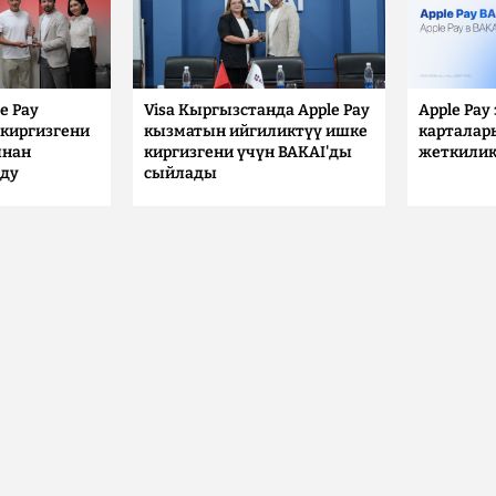
e Pay
Visa Кыргызстанда Apple Pay
Apple Pay
киргизгени
кызматын ийгиликтүү ишке
карталар
ынан
киргизгени үчүн BAKAI'ды
жеткилик
лду
сыйлады