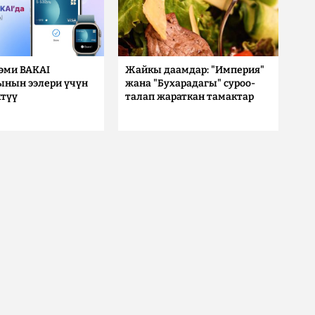
 эми BAKAI
Жайкы даамдар: "Империя"
ынын ээлери үчүн
жана "Бухарадагы" суроо-
түү
талап жараткан тамактар