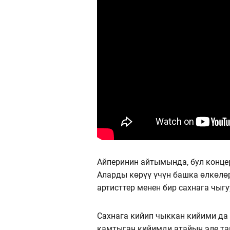
Айперинин айтымында, бул конце
Аларды көрүү үчүн башка өлкөлөр
артисттер менен бир сахнага чыгу
Сахнага кийип чыккан кийими да
камтыган кийимди атайын эле тан