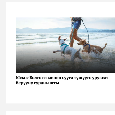
Ысык-Көлгө ит менен сууга түшүүгө уруксат
берүүнү суранышты