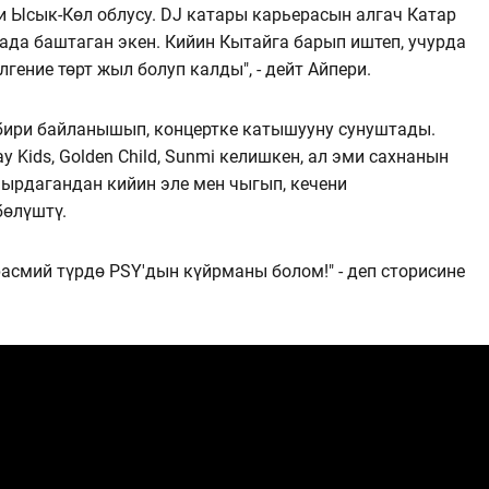
ни Ысык-Көл облусу. DJ катары карьерасын алгач Катар
да баштаган экен. Кийин Кытайга барып иштеп, учурда
лгение төрт жыл болуп калды", - дейт Айпери.
бири байланышып, концертке катышууну сунуштады.
y Kids, Golden Child, Sunmi келишкен, ал эми сахнанын
 ырдагандан кийин эле мен чыгып, кечени
бөлүштү.
расмий түрдө PSY'дын күйрманы болом!" - деп сторисине