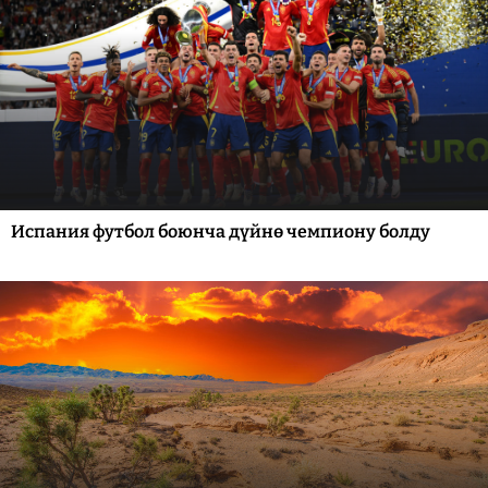
Испания футбол боюнча дүйнө чемпиону болду