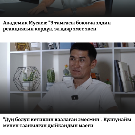
Академик Мусаев: "Э тамгасы боюнча элдин
реакциясын көрдүк, эл даяр эмес экен"
"Дүң болуп кетишин каалаган эмесмин". Кулпунайы
менен таанылган дыйкандын маеги