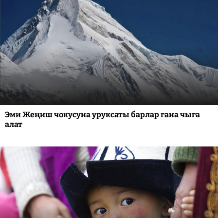
Эми Жеңиш чокусуна уруксаты барлар гана чыга
алат