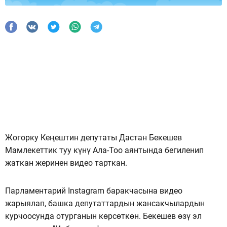
Жогорку Кеңештин депутаты Дастан Бекешев
Мамлекеттик туу күнү Ала-Тоо аянтында бегиленип
жаткан жеринен видео тарткан.
Парламентарий Instagram баракчасына видео
жарыялап, башка депутаттардын жансакчылардын
курчоосунда отурганын көрсөткөн. Бекешев өзү эл