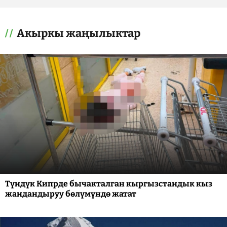
Акыркы жаңылыктар
Түндүк Кипрде бычакталган кыргызстандык кыз
жандандыруу бөлүмүндө жатат