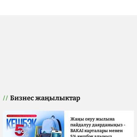
Бизнес жаңылыктар
Жаңы окуу жылына
пайдалуу даярданыңыз -
BAKAI карталары менен
5% кешбэк алыңыз