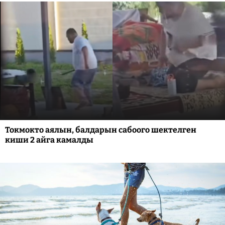
Токмокто аялын, балдарын сабоого шектелген
киши 2 айга камалды