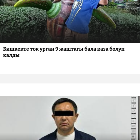
Бишкекте ток урган 9 жаштагы бала каза болуп
калды