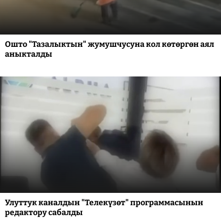
Ошто "Тазалыктын" жумушчусуна кол көтөргөн аял
аныкталды
Улуттук каналдын "Телекүзөт" программасынын
редактору сабалды