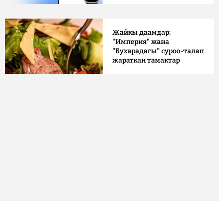
Жайкы даамдар:
"Империя" жана
"Бухарадагы" суроо-талап
жараткан тамактар