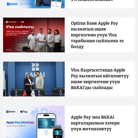
Optima Банк Apple Pay
кызматын ишке
киргизгени үчүн Visa
тарабынан сыйлыкка ээ
болду
Visa Кыргызстанда Apple
Pay кызматын ийгиликтүү
ишке киргизгени үчүн
BAKAI'ды сыйлады
Apple Pay эми BAKAI
карталарынын ээлери
үчүн жеткиликтүү