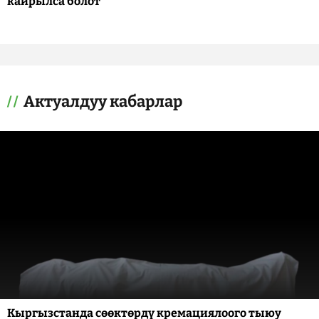
кайрылса болот
Актуалдуу кабарлар
Кыргызстанда сөөктөрдү кремациялоого тыюу