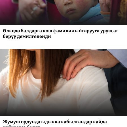
Өлкөдө балдарга кош фамилия ыйгарууга уруксат
берүү демилгеленди
Жумуш ордунда ыдыкка кабылгандар кайда