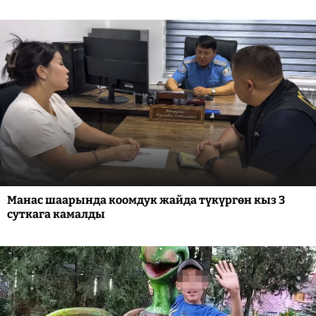
Манас шаарында коомдук жайда түкүргөн кыз 3
суткага камалды