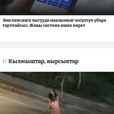
Эми пенсияга чыгууда маалымкат чогултуп убара
тартпайсыз. Жаңы система ишке кирет
Кылмыштар, кырсыктар