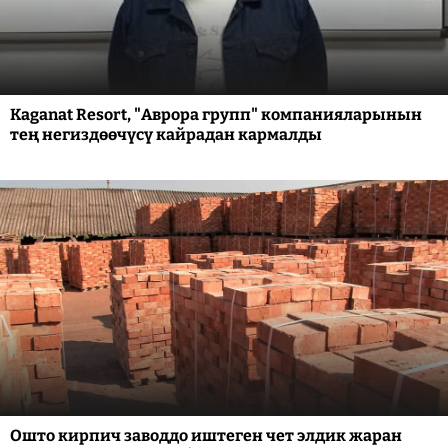
Kaganat Resort, "Аврора групп" компанияларынын
тең негиздөөчүсү кайрадан кармалды
Ошто кирпич заводдо иштеген чет элдик жаран