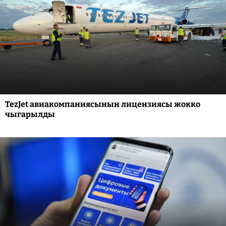
TezJet авиакомпаниясынын лицензиясы жокко
чыгарылды