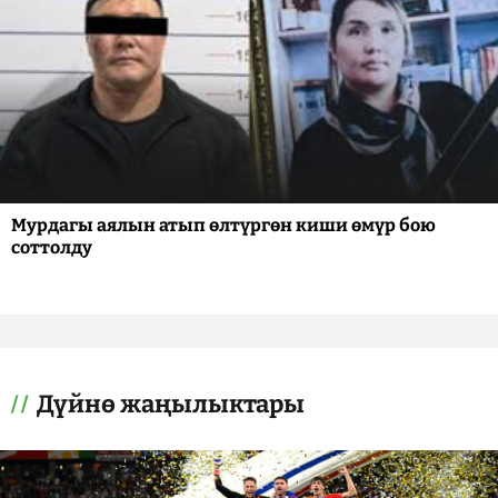
Мурдагы аялын атып өлтүргөн киши өмүр бою
соттолду
Дүйнө жаңылыктары