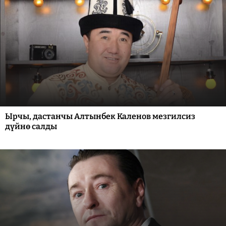
Ырчы, дастанчы Алтынбек Каленов мезгилсиз
дүйнө салды