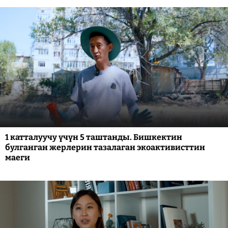
1 катталуучу үчүн 5 таштанды. Бишкектин
булганган жерлерин тазалаган экоактивисттин
маеги