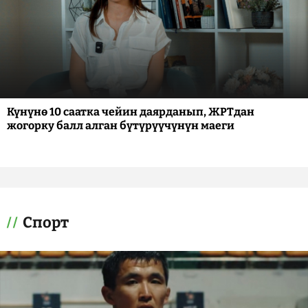
Күнүнө 10 саатка чейин даярданып, ЖРТдан
жогорку балл алган бүтүрүүчүнүн маеги
Спорт