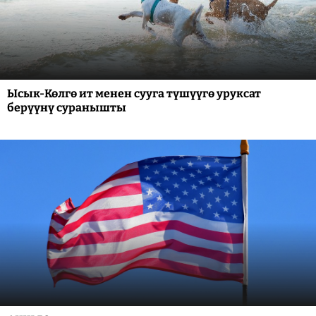
Ысык-Көлгө ит менен сууга түшүүгө уруксат
берүүнү суранышты