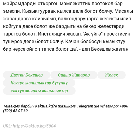
майрамдарды өткөргөн мамлекеттик протокол бар
эмеспи. Кызыктуураак кылса деле болот болчу. Мисалы
жарандарга кайрылып, балкондоруңарга желекти илип
койгула десе болот же бардыгына бекер желектерди
таратса болот. Инсталяция жасап, "Ак үйгө" проектисин
түшүрсө деле болот болчу. Качан болбосун кызыктуу
бир нерсе ойлоп тапса болот да", - деп Бекешев жазган.
Дастан Бекешев
Садыр Жапаров
Желек
Кактус жанылыктар бугунку
кактус акыркы жанылыктар
Темаңыз барбы? Kaktus.kg'ге жазыңыз Telegram же WhatsApp:
+996
(700) 62 07 60.
URL:
https://kaktus.kg/5804