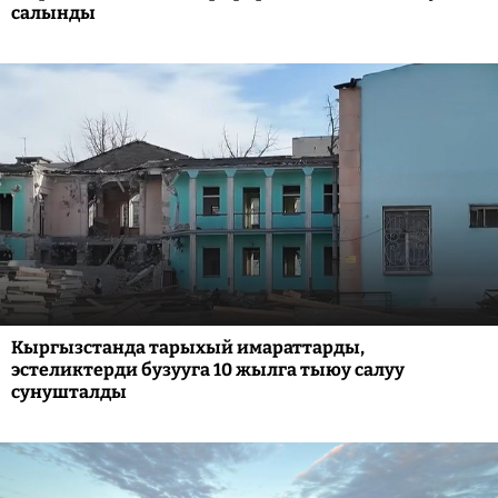
салынды
Кыргызстанда тарыхый имараттарды,
эстеликтерди бузууга 10 жылга тыюу салуу
сунушталды