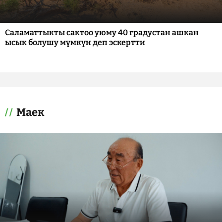
Саламаттыкты сактоо уюму 40 градустан ашкан
ысык болушу мүмкүн деп эскертти
Маек