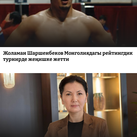
Жоламан Шаршенбеков Монголиядагы рейтингдик
турнирде жеңишке жетти