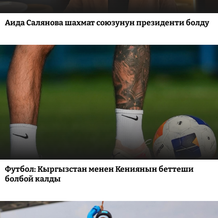
Аида Салянова шахмат союзунун президенти болду
Футбол: Кыргызстан менен Кениянын беттеши
болбой калды