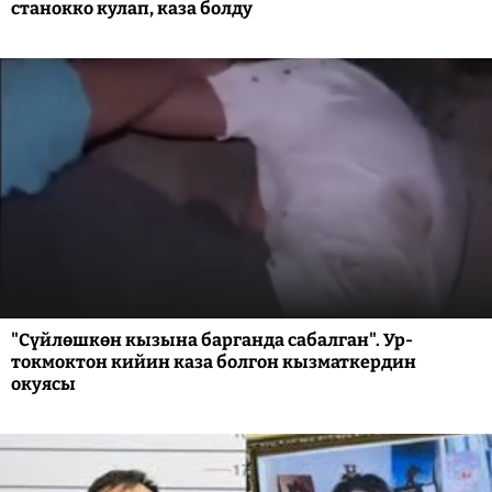
станокко кулап, каза болду
"Сүйлөшкөн кызына барганда сабалган". Ур-
токмоктон кийин каза болгон кызматкердин
окуясы