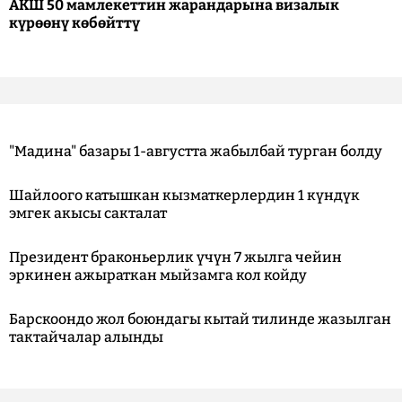
АКШ 50 мамлекеттин жарандарына визалык
күрөөнү көбөйттү
"Мадина" базары 1-августта жабылбай турган болду
Шайлоого катышкан кызматкерлердин 1 күндүк
эмгек акысы сакталат
Президент браконьерлик үчүн 7 жылга чейин
эркинен ажыраткан мыйзамга кол койду
Барскоондо жол боюндагы кытай тилинде жазылган
тактайчалар алынды