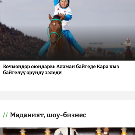
Көчмөндөр оюндары: Аламан байгеде Кара кыз
байгелүү орунду ээледи
Маданият, шоу-бизнес