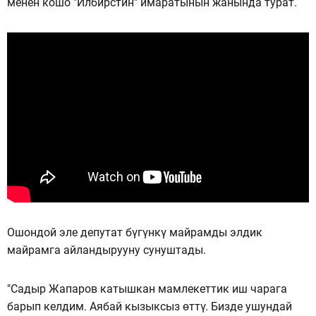
менен кошо "Илбирстин" имаратынын жанында турат.
Ошондой эле депутат бүгүнкү майрамды элдик
майрамга айландырууну сунуштады.
"Садыр Жапаров катышкан мамлекеттик иш чарага
барып келдим. Аябай кызыксыз өттү. Бизде ушундай