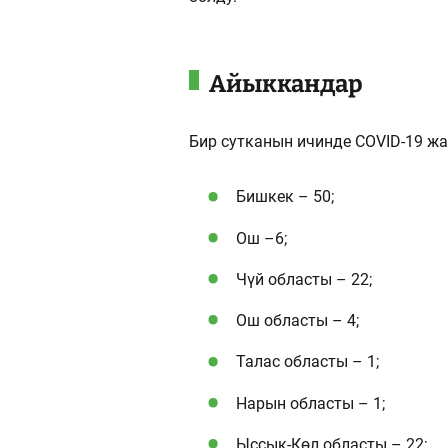
Айыккандар
Бир сутканын ичинде COVID-19 ж
Бишкек – 50;
Ош –6;
Чүй областы – 22;
Ош областы – 4;
Талас областы – 1;
Нарын областы – 1;
Ыссык-Көл областы – 22;