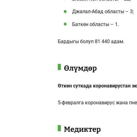
Джалал-Абад областы – 3;
Баткен областы – 1.
Бардыгы болуп 81 440 адам.
Өлүмдөр
Өткөн суткада коронавирустан э
5-февралга коронавирус жана пне
Медиктер