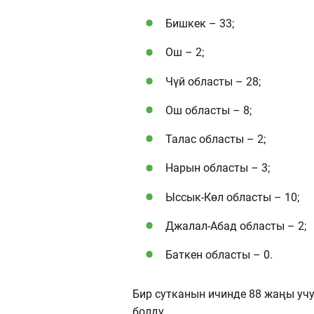
Бишкек – 33;
Ош – 2;
Чүй областы – 28;
Ош областы – 8;
Талас областы – 2;
Нарын областы – 3;
Ыссык-Көл областы – 10;
Джалал-Абад областы – 2;
Баткен областы – 0.
Бир сутканын ичинде 88 жаңы учу
болду.