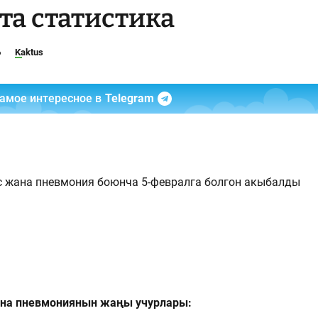
та статистика
6
Kaktus
самое интересное в
Telegram
 жана пневмония боюнча 5-февралга болгон акыбалды
ана пневмониянын жаңы учурлары: