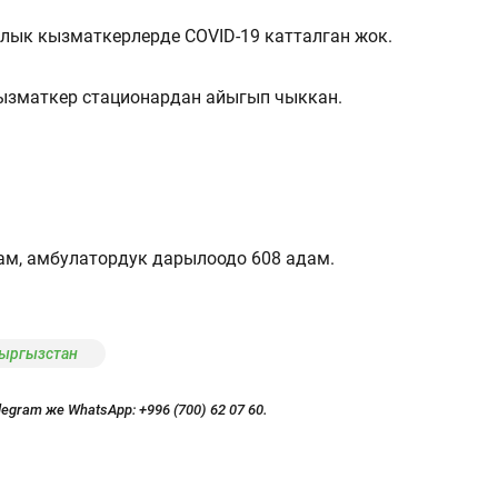
лык кызматкерлерде COVID-19 катталган жок.
ызматкер стационардан айыгып чыккан.
м, амбулатордук дарылоодо 608 адам.
Кыргызстан
legram же WhatsApp:
+996 (700) 62 07 60.