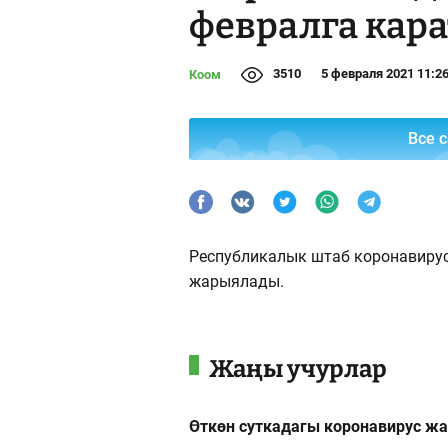
февралга кара
3510
5 февраля 2021 11:2
Коом
Все 
Республикалык штаб коронавирус
жарыялады.
Жаңы учурлар
Өткөн суткадагы коронавирус ж