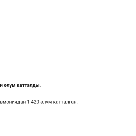
ки өлүм катталды.
вмониядан 1 420 өлүм катталган.