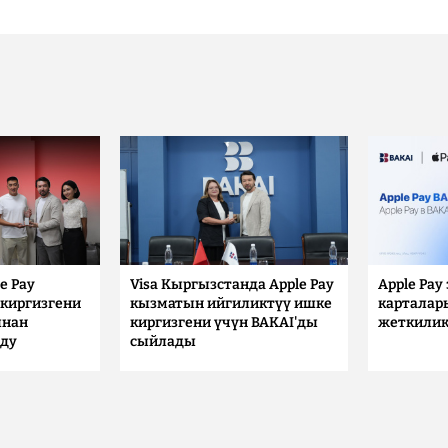
e Pay
Visa Кыргызстанда Apple Pay
Apple Pay
киргизгени
кызматын ийгиликтүү ишке
карталар
ынан
киргизгени үчүн BAKAI'ды
жеткилик
лду
сыйлады