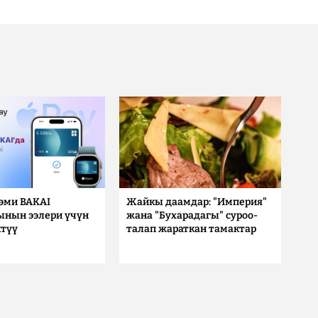
 эми BAKAI
Жайкы даамдар: "Империя"
ынын ээлери үчүн
жана "Бухарадагы" суроо-
түү
талап жараткан тамактар