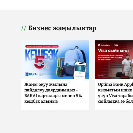
Бизнес жаңылыктар
Жаңы окуу жылына
Optima Банк Appl
пайдалуу даярданыңыз -
кызматын ишке 
BAKAI карталары менен 5%
үчүн Visa тараб
кешбэк алыңыз
сыйлыкка ээ бо