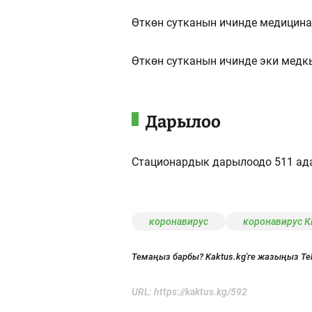
Өткөн сутканын ичинде медицина
Өткөн сутканын ичинде эки медк
Дарылоо
Стационардык дарылоодо 511 ада
коронавирус
коронавирус 
Темаңыз барбы? Kaktus.kg'ге жазыңыз Te
URL:
https://kaktus.kg/592