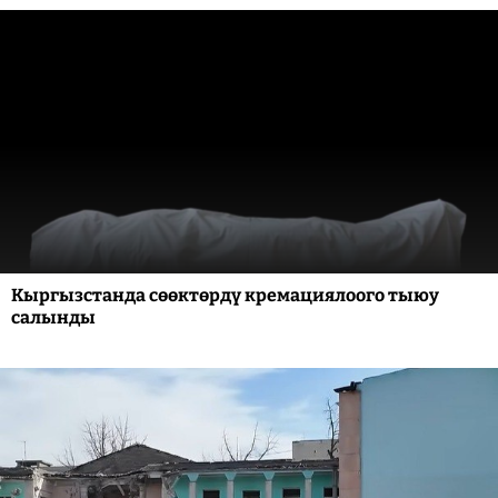
Кыргызстанда сөөктөрдү кремациялоого тыюу
салынды