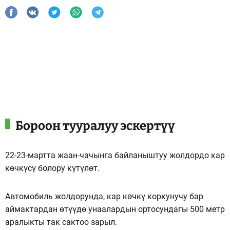
Бороон тууралуу эскертүү
22-23-мартта жаан-чачынга байланыштуу жолдордо кар
көчкүсү болору күтүлөт.
Автомобиль жолдорунда, кар көчкү коркунучу бар
аймактардан өтүүдө унаалардын ортосундагы 500 метр
аралыкты так сактоо зарыл.