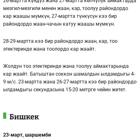
26-мартта күндүз жана 27-мартта көпчүлүк аймактарда
мезгил-мезгили менен жаан, кар, тоолуу райондордо
кар жаашы мүмкүн, 27-мартта түнкүсүн кээ бир
райондордо жаан-чачын катуу жаашы мүмкүн.
28-29-мартта кээ бир райондордо жаан, кар, тоо
этектеринде жана тоолордо кар жаайт.
Жолдун тоо этектеринде жана тоолуу аймактарында
кар жаайт. Батыштан соккон шамалдын ылдамдыгы 4-
9 м/с. 23-мартта жана 26-27-мартта кээ бир райондордо
ылдамдыгы секундасына 15-20 метрге чейин жетет.
Бишкек
23-март, шаршемби