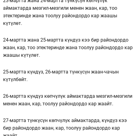
23-мартта жана 24-мартта түнкүсүн көпчүлүк
аймактарда мезгил-мезгили менен жаан, кар, тоо
этектеринде жана тоолуу райондордо кар жаашы
күтүлөт.
24-мартта жана 25-мартта күндүз кээ бир райондордо
жаан, кар, тоо этектеринде жана тоолуу райондордо кар
жаашы күтүлөт.
25-мартта күндүз, 26-мартта түнкүсүн жаан-чачын
күтүлбөйт.
26-мартта күндүз көпчүлүк аймактарда мезгил-мезгили
менен жаан, кар, тоолуу райондордо кар жаайт.
27-мартта түнкүсүн көпчүлүк аймактарда, күндүз кээ
бир райондордо жаан, кар, тоолуу райондордо кар
жаайт.