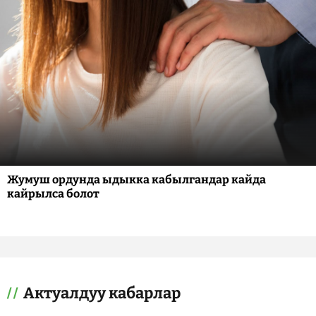
Жумуш ордунда ыдыкка кабылгандар кайда
кайрылса болот
Актуалдуу кабарлар