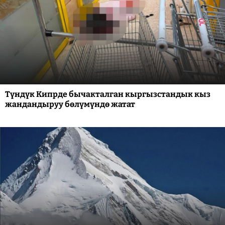
Түндүк Кипрде бычакталган кыргызстандык кыз
жандандыруу бөлүмүндө жатат