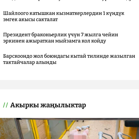
Шайлоого катышкан кызматкерлердин 1 күндүк
эмгек акысы сакталат
Президент браконьерлик үчүн 7 жылга чейин
эркинен ажыраткан мыйзамга кол койду
Барскоондо жол боюндагы кытай тилинде жазылган
тактайчалар алынды
Акыркы жаңылыктар