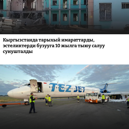
Кыргызстанда тарыхый имараттарды,
эстеликтерди бузууга 10 жылга тыюу салуу
сунушталды