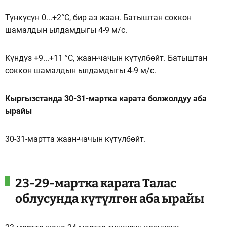
Түнкүсүн 0...+2°C, бир аз жаан. Батыштан соккон
шамалдын ылдамдыгы 4-9 м/с.
Күндүз +9...+11 °C, жаан-чачын күтүлбөйт. Батыштан
соккон шамалдын ылдамдыгы 4-9 м/с.
Кыргызстанда 30-31-мартка карата болжолдуу аба
ырайы
30-31-мартта жаан-чачын күтүлбөйт.
23-29-мартка карата Талас
облусунда күтүлгөн аба ырайы