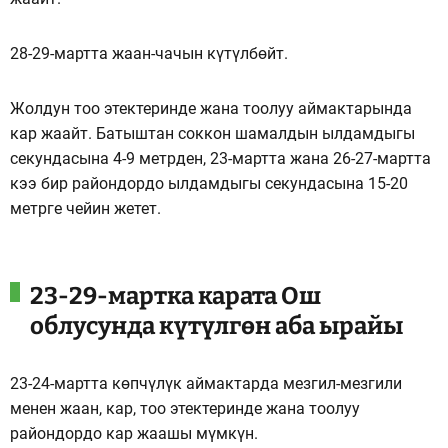
28-29-мартта жаан-чачын күтүлбөйт.
Жолдун тоо этектеринде жана тоолуу аймактарында
кар жаайт. Батыштан соккон шамалдын ылдамдыгы
секундасына 4-9 метрден, 23-мартта жана 26-27-мартта
кээ бир райондордо ылдамдыгы секундасына 15-20
метрге чейин жетет.
23-29-мартка карата Ош
облусунда күтүлгөн аба ырайы
23-24-мартта көпчүлүк аймактарда мезгил-мезгили
менен жаан, кар, тоо этектеринде жана тоолуу
райондордо кар жаашы мүмкүн.