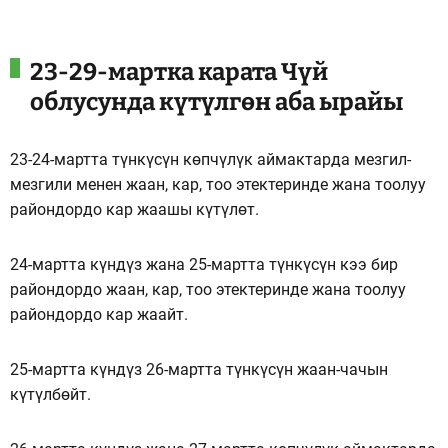
23-29-мартка карата Чүй
облусунда күтүлгөн аба ырайы
23-24-мартта түнкүсүн көпчүлүк аймактарда мезгил-
мезгили менен жаан, кар, тоо этектеринде жана тоолуу
райондордо кар жаашы күтүлөт.
24-мартта күндүз жана 25-мартта түнкүсүн кээ бир
райондордо жаан, кар, тоо этектеринде жана тоолуу
райондордо кар жаайт.
25-мартта күндүз 26-мартта түнкүсүн жаан-чачын
күтүлбөйт.