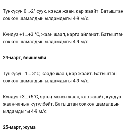
Түнкүсүн 0...-2° суук, кээде жаан, кар жаайт. Батыштан
соккон шамалдын ылдамдыгы 4-9 м/с.
Күндүз +1...+3 °C, жаан жаап, карга айланат. Батыштан
соккон шамалдын ылдамдыгы 4-9 м/с.
24-март, бейшемби
Түнкүсүн -1...-3°C, кээде жаан, кар жаайт. Батыштан
соккон шамалдын ылдамдыгы 4-9 м/с.
Күндүз +3...+5°C, эртең менен жаан, кар жаайт, күндүз
жаан-чачын күтүлбөйт. Батыштан соккон шамалдын
ылдамдыгы 4-9 м/с.
25-март, жума