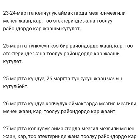
23-24-мартта көпчүлүк аймактарда мезгил-мезгили
менен жаан, кар, тоо этектеринде жана тоолуу
райондордо кар жаашы күтүлөт.
25-мартта түнкүсүн кээ бир райондордо жаан, кар, тоо
этектеринде жана тоолуу райондордо кар жаашы
күтүлөт.
25-мартта күндүз, 26-мартта түнкүсүн жаан-чачын
күтүлбөйт.
26-мартта күндүз көпчүлүк аймактарда мезгил-мезгили
менен жаан, кар, тоолуу райондордо кар жаайт.
27-мартта көпчүлүк аймактарда мезгил-мезгили менен
жаан, кар, тоо этектеринде жана тоолуу райондордо кар