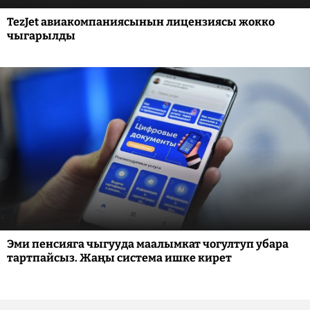
TezJet авиакомпаниясынын лицензиясы жокко
чыгарылды
Эми пенсияга чыгууда маалымкат чогултуп убара
тартпайсыз. Жаңы система ишке кирет