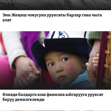
Эми Жеңиш чокусуна уруксаты барлар гана чыга
алат
Өлкөдө балдарга кош фамилия ыйгарууга уруксат
берүү демилгеленди