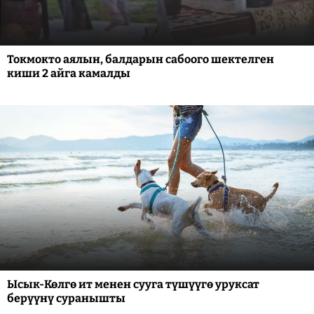
Токмокто аялын, балдарын сабоого шектелген
киши 2 айга камалды
Ысык-Көлгө ит менен сууга түшүүгө уруксат
берүүнү суранышты