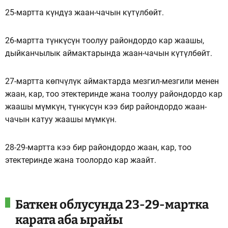
25-мартта күндүз жаан-чачын күтүлбөйт.
26-мартта түнкүсүн тоолуу райондордо кар жаашы,
дыйканчылык аймактарында жаан-чачын күтүлбөйт.
27-мартта көпчүлүк аймактарда мезгил-мезгили менен
жаан, кар, тоо этектеринде жана тоолуу райондордо кар
жаашы мүмкүн, түнкүсүн кээ бир райондордо жаан-
чачын катуу жаашы мүмкүн.
28-29-мартта кээ бир райондордо жаан, кар, тоо
этектеринде жана тоолордо кар жаайт.
Баткен облусунда 23-29-мартка
карата аба ырайы