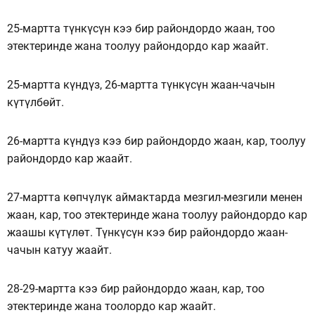
25-мартта түнкүсүн кээ бир райондордо жаан, тоо
этектеринде жана тоолуу райондордо кар жаайт.
25-мартта күндүз, 26-мартта түнкүсүн жаан-чачын
күтүлбөйт.
26-мартта күндүз кээ бир райондордо жаан, кар, тоолуу
райондордо кар жаайт.
27-мартта көпчүлүк аймактарда мезгил-мезгили менен
жаан, кар, тоо этектеринде жана тоолуу райондордо кар
жаашы күтүлөт. Түнкүсүн кээ бир райондордо жаан-
чачын катуу жаайт.
28-29-мартта кээ бир райондордо жаан, кар, тоо
этектеринде жана тоолордо кар жаайт.