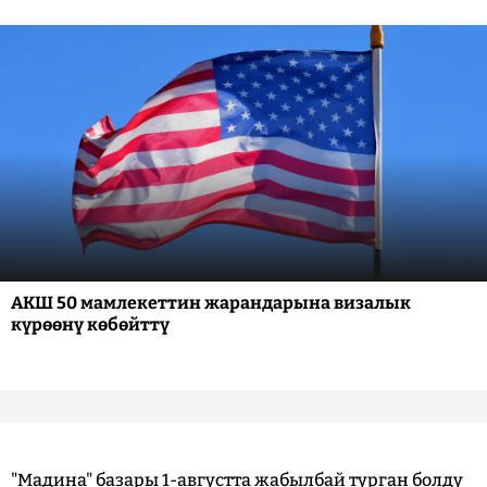
АКШ 50 мамлекеттин жарандарына визалык
күрөөнү көбөйттү
"Мадина" базары 1-августта жабылбай турган болду