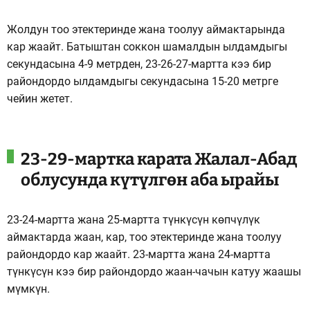
Жолдун тоо этектеринде жана тоолуу аймактарында
кар жаайт. Батыштан соккон шамалдын ылдамдыгы
секундасына 4-9 метрден, 23-26-27-мартта кээ бир
райондордо ылдамдыгы секундасына 15-20 метрге
чейин жетет.
23-29-мартка карата Жалал-Абад
облусунда күтүлгөн аба ырайы
23-24-мартта жана 25-мартта түнкүсүн көпчүлүк
аймактарда жаан, кар, тоо этектеринде жана тоолуу
райондордо кар жаайт. 23-мартта жана 24-мартта
түнкүсүн кээ бир райондордо жаан-чачын катуу жаашы
мүмкүн.