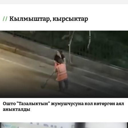
Кылмыштар, кырсыктар
Ошто "Тазалыктын" жумушчусуна кол көтөргөн аял
аныкталды