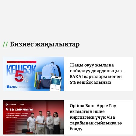
Бизнес жаңылыктар
Жаңы окуу жылына
пайдалуу даярданыңыз -
BAKAI карталары менен
5% кешбэк алыңыз
Optima Банк Apple Pay
кызматын ишке
киргизгени үчүн Visa
тарабынан сыйлыкка ээ
болду