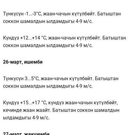
Түнкүсүн -1...-3°C, жаан-чачын күтүлбөйт. Батыштан
соккон шамалдын ылдамдыгы 4-9 м/с.
Күндүз +12...+14 °C, жаан-чачын күтүлбөйт. Батыштан
соккон шамалдын ылдамдыгы 4-9 м/с.
26-март, ишемби
Түнкүсүн 3...5°C, жаан-чачын күтүлбөйт. Батыштан
соккон шамалдын ылдамдыгы 4-9 м/с.
Күндүз +15...+17 °C, күндүз жаан-чачын күтүлбөйт,
кечинде жаан жаайт. Батыштан соккон шамалдын
ылдамдыгы 4-9 м/с.
27-март, жекшемби