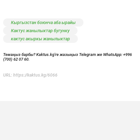
Кыргызстан боюнча аба ырайы
Кактус жанылыктар бугунку
кактус акыркы жанылыктар
Темаңыз барбы? Kaktus.kg'ге жазыңыз Telegram же WhatsApp:
+996
(700) 62 07 60.
URL:
https://kaktus.kg/6066