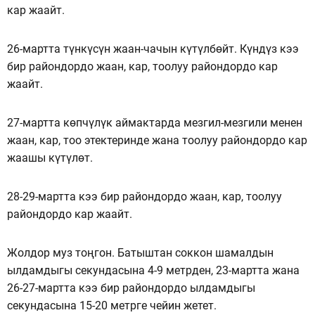
кар жаайт.
26-мартта түнкүсүн жаан-чачын күтүлбөйт. Күндүз кээ
бир райондордо жаан, кар, тоолуу райондордо кар
жаайт.
27-мартта көпчүлүк аймактарда мезгил-мезгили менен
жаан, кар, тоо этектеринде жана тоолуу райондордо кар
жаашы күтүлөт.
28-29-мартта кээ бир райондордо жаан, кар, тоолуу
райондордо кар жаайт.
Жолдор муз тоңгон. Батыштан соккон шамалдын
ылдамдыгы секундасына 4-9 метрден, 23-мартта жана
26-27-мартта кээ бир райондордо ылдамдыгы
секундасына 15-20 метрге чейин жетет.