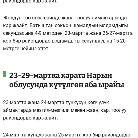
райондордо кар жаайт.
Жолдун тоо этектеринде жана тоолуу аймактарында
кар жаайт. Батыштан соккон шамалдын ылдамдыгы
секундасына 4-9 метрден, 23-мартта жана 26-27-мартта
кээ бир райондордо ылдамдыгы секундасына 15-20
метрге чейин жетет.
23-29-мартка карата Нарын
облусунда күтүлгөн аба ырайы
23-мартта жана 24-мартта түнкүсүн көпчүлүк
аймактарда мезгил-мезгили менен жаан, кар, тоолуу
райондордо кар жаайт.
24-мартта күндүз жана 25-мартта кээ бир райондордо