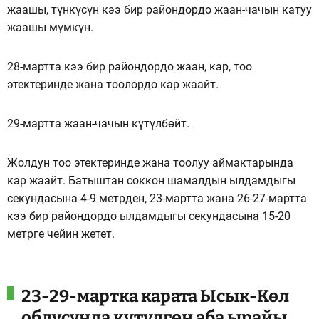
жаашы, түнкүсүн кээ бир райондордо жаан-чачын катуу
жаашы мүмкүн.
28-мартта кээ бир райондордо жаан, кар, тоо
этектеринде жана тоолордо кар жаайт.
29-мартта жаан-чачын күтүлбөйт.
Жолдун тоо этектеринде жана тоолуу аймактарында
кар жаайт. Батыштан соккон шамалдын ылдамдыгы
секундасына 4-9 метрден, 23-мартта жана 26-27-мартта
кээ бир райондордо ылдамдыгы секундасына 15-20
метрге чейин жетет.
23-29-мартка карата Ысык-Көл
облусунда күтүлгөн аба ырайы