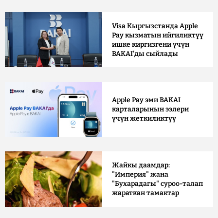
Visa Кыргызстанда Apple
Pay кызматын ийгиликтүү
ишке киргизгени үчүн
BAKAI'ды сыйлады
Apple Pay эми BAKAI
карталарынын ээлери
үчүн жеткиликтүү
Жайкы даамдар:
"Империя" жана
"Бухарадагы" суроо-талап
жараткан тамактар