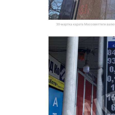
30-мартка карата Моссоветтеги валю