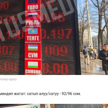
талар курсу
мөндөп жатат: сатып алуу/сатуу - 92/96 сом.