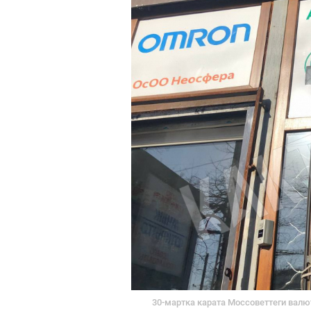
30-мартка карата Моссоветтеги валю