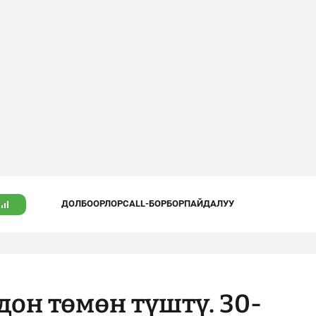
ДОЛБООРЛОР
CALL-БОРБОР
ПАЙДАЛУУ
дон төмөн түштү. 30-