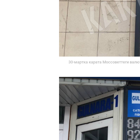
30-мартка карата Моссоветтеги валю