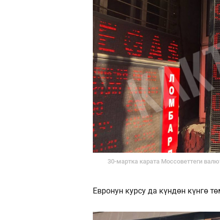
30-мартка карата Моссоветтеги валю
Евронун курсу да күндөн күнгө тө