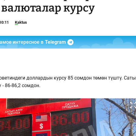
 валюталар курсу
10:11
Kaktus
самое интересное в
Telegram
оветиндеги доллардын курсу 85 сомдон төмөн түштү. Саты
 - 86-86,2 сомдон.