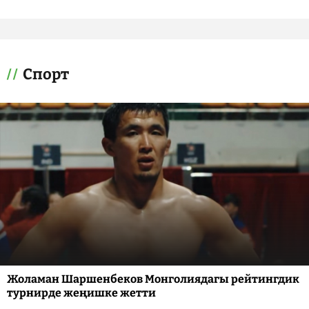
Спорт
Жоламан Шаршенбеков Монголиядагы рейтингдик
турнирде жеңишке жетти