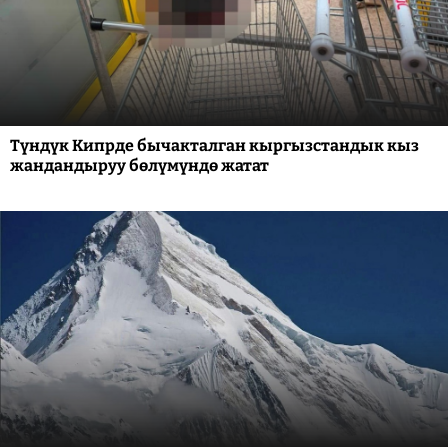
Түндүк Кипрде бычакталган кыргызстандык кыз
жандандыруу бөлүмүндө жатат