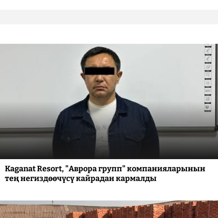
Kaganat Resort, "Аврора групп" компанияларынын
тең негиздөөчүсү кайрадан кармалды