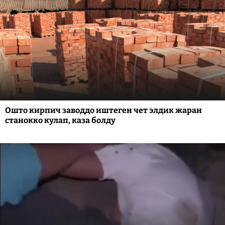
Ошто кирпич заводдо иштеген чет элдик жаран
станокко кулап, каза болду