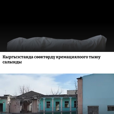
Кыргызстанда сөөктөрдү кремациялоого тыюу
салынды