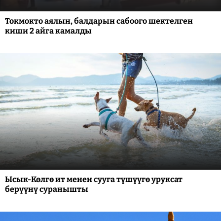
Токмокто аялын, балдарын сабоого шектелген
киши 2 айга камалды
Ысык-Көлгө ит менен сууга түшүүгө уруксат
берүүнү суранышты