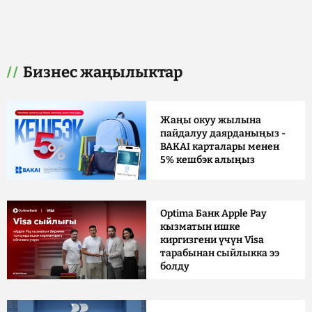
Бизнес жаңылыктар
Жаңы окуу жылына
пайдалуу даярданыңыз -
BAKAI карталары менен
5% кешбэк алыңыз
Optima Банк Apple Pay
кызматын ишке
киргизгени үчүн Visa
тарабынан сыйлыкка ээ
болду