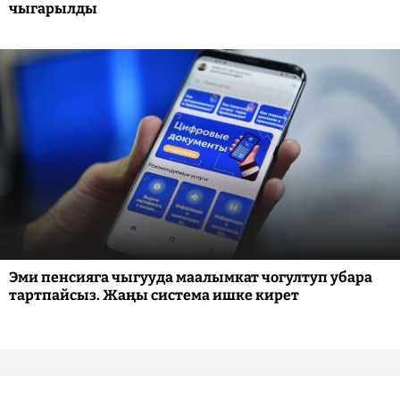
чыгарылды
Эми пенсияга чыгууда маалымкат чогултуп убара
тартпайсыз. Жаңы система ишке кирет