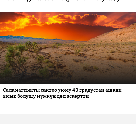
Саламаттыкты сактоо уюму 40 градустан ашкан
ысык болушу мүмкүн деп эскертти