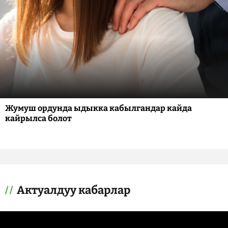
Жумуш ордунда ыдыкка кабылгандар кайда
кайрылса болот
Актуалдуу кабарлар