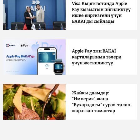
Visa Кыргызстанда Apple
Pay кызматын ийгиликтүү
ишке киргизгени үчүн
BAKAI'ды сыйлады
Apple Pay эми BAKAI
карталарынын ээлери
үчүн жеткиликтүү
Жайкы даамдар:
"Империя" жана
"Бухарадагы" суроо-талап
жараткан тамактар