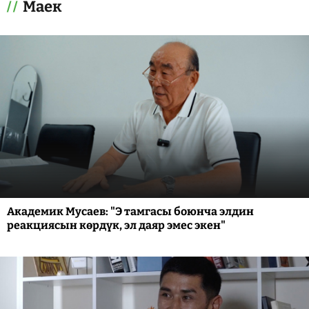
Маек
Академик Мусаев: "Э тамгасы боюнча элдин
реакциясын көрдүк, эл даяр эмес экен"