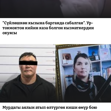
"Сүйлөшкөн кызына барганда сабалган". Ур-
токмоктон кийин каза болгон кызматкердин
окуясы
Мурдагы аялын атып өлтүргөн киши өмүр бою