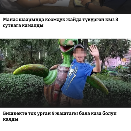
Манас шаарында коомдук жайда түкүргөн кыз 3
суткага камалды
Бишкекте ток урган 9 жаштагы бала каза болуп
калды