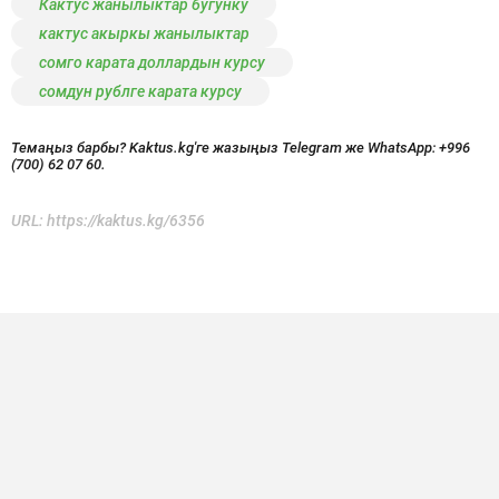
Кактус жанылыктар бугунку
кактус акыркы жанылыктар
сомго карата доллардын курсу
сомдун рублге карата курсу
Темаңыз барбы? Kaktus.kg'ге жазыңыз Telegram же WhatsApp:
+996
(700) 62 07 60.
URL:
https://kaktus.kg/6356