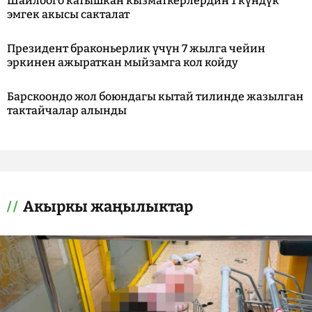
Шайлоого катышкан кызматкерлердин 1 күндүк
эмгек акысы сакталат
Президент браконьерлик үчүн 7 жылга чейин
эркинен ажыраткан мыйзамга кол койду
Барскоондо жол боюндагы кытай тилинде жазылган
тактайчалар алынды
Акыркы жаңылыктар