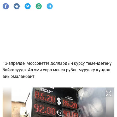
13-апрелде, Моссоветте доллардын курсу төмөндөгөнү
байкалууда. Ал эми евро менен рубль мурунку күндөн
айырмаланбайт.