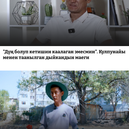
"Дүң болуп кетишин каалаган эмесмин". Кулпунайы
менен таанылган дыйкандын маеги