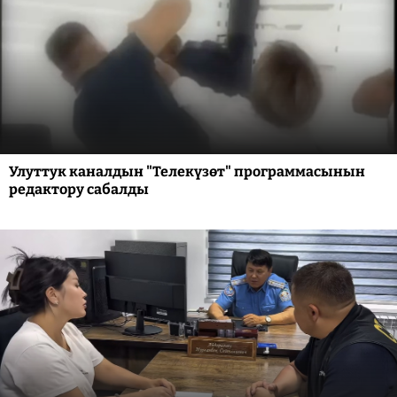
Улуттук каналдын "Телекүзөт" программасынын
редактору сабалды