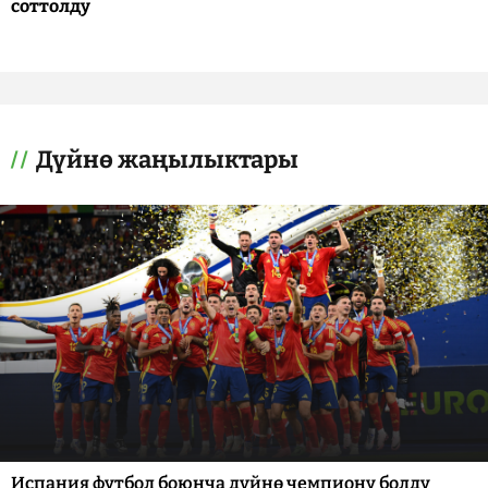
соттолду
Дүйнө жаңылыктары
Испания футбол боюнча дүйнө чемпиону болду