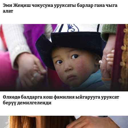
Эми Жеңиш чокусуна уруксаты барлар гана чыга
алат
Өлкөдө балдарга кош фамилия ыйгарууга уруксат
берүү демилгеленди