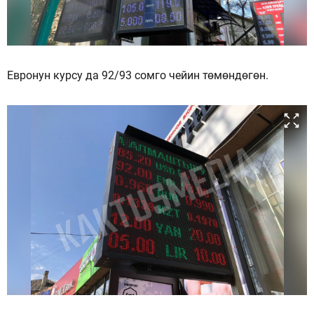
Евронун курсу да 92/93 сомго чейин төмөндөгөн.