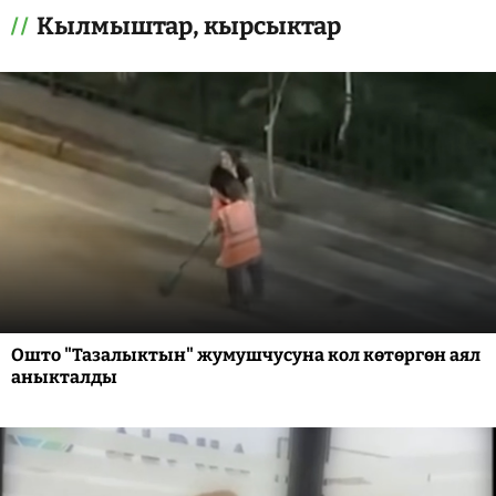
Кылмыштар, кырсыктар
Ошто "Тазалыктын" жумушчусуна кол көтөргөн аял
аныкталды