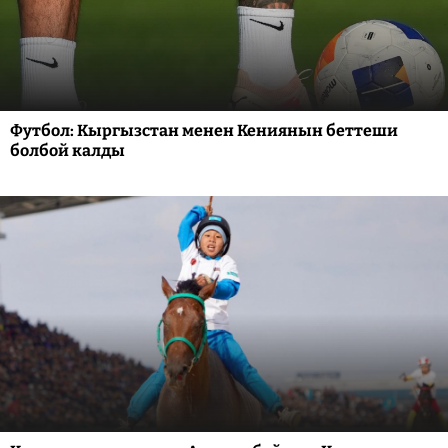
Футбол: Кыргызстан менен Кениянын беттеши
болбой калды