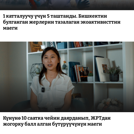
1 катталуучу үчүн 5 таштанды. Бишкектин
булганган жерлерин тазалаган экоактивисттин
маеги
Күнүнө 10 саатка чейин даярданып, ЖРТдан
жогорку балл алган бүтүрүүчүнүн маеги