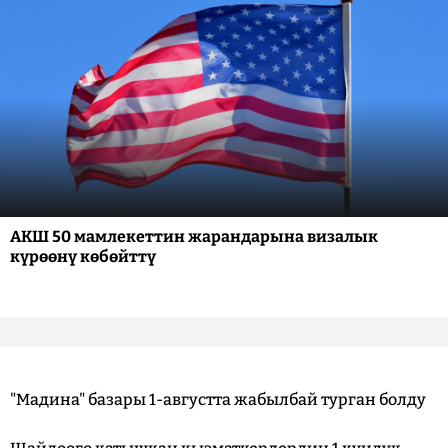
АКШ 50 мамлекеттин жарандарына визалык
күрөөнү көбөйттү
"Мадина" базары 1-августта жабылбай турган болду