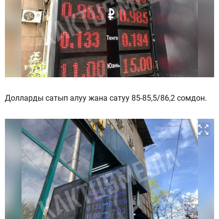
Долларды сатып алуу жана сатуу 85-85,5/86,2 сомдон.