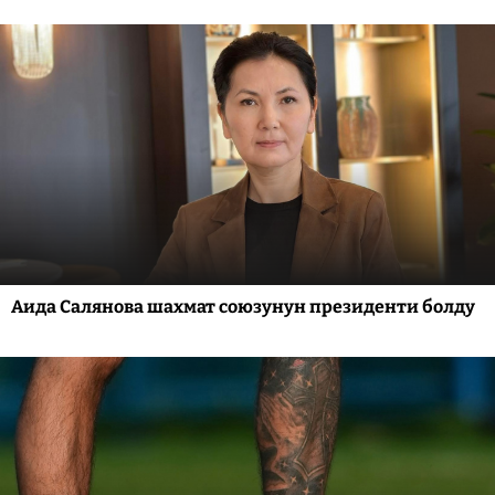
Аида Салянова шахмат союзунун президенти болду