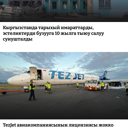
Кыргызстанда тарыхый имараттарды,
эстеликтерди бузууга 10 жылга тыюу салуу
сунушталды
TezJet авиакомпаниясынын лицензиясы жокко