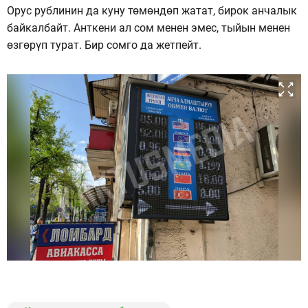
Орус рублинин да куну төмөндөп жатат, бирок анчалык
байкалбайт. Анткени ал сом менен эмес, тыйын менен
өзгөрүп турат. Бир сомго да жетпейт.