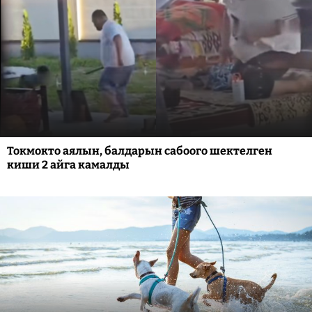
Токмокто аялын, балдарын сабоого шектелген
киши 2 айга камалды