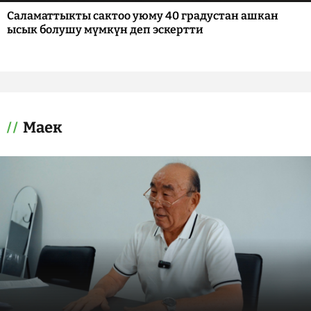
Саламаттыкты сактоо уюму 40 градустан ашкан
ысык болушу мүмкүн деп эскертти
Маек