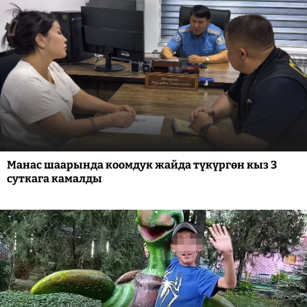
Манас шаарында коомдук жайда түкүргөн кыз 3
суткага камалды