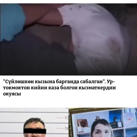
"Сүйлөшкөн кызына барганда сабалган". Ур-
токмоктон кийин каза болгон кызматкердин
окуясы