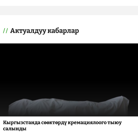
Актуалдуу кабарлар
Кыргызстанда сөөктөрдү кремациялоого тыюу
салынды