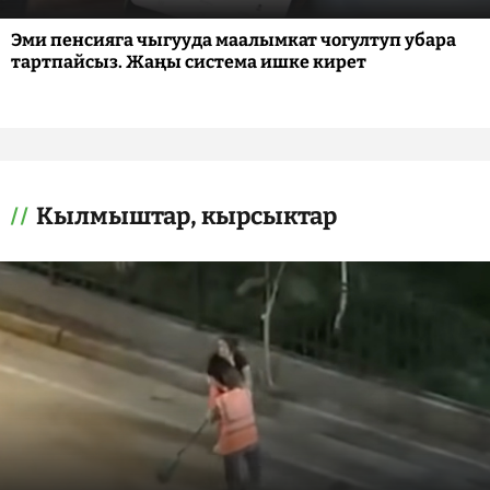
Эми пенсияга чыгууда маалымкат чогултуп убара
тартпайсыз. Жаңы система ишке кирет
Кылмыштар, кырсыктар