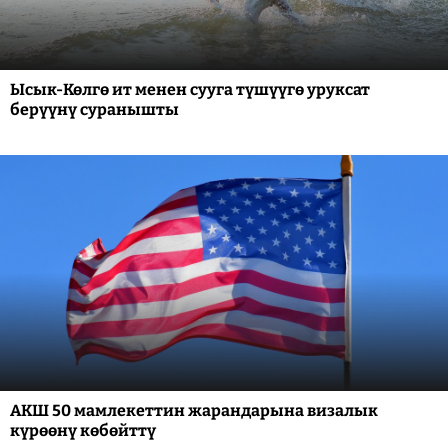
Ысык-Көлгө ит менен сууга түшүүгө уруксат
берүүнү суранышты
АКШ 50 мамлекеттин жарандарына визалык
күрөөнү көбөйттү