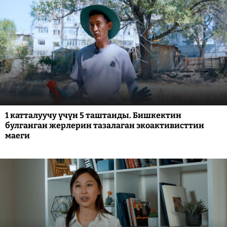
1 катталуучу үчүн 5 таштанды. Бишкектин
булганган жерлерин тазалаган экоактивисттин
маеги