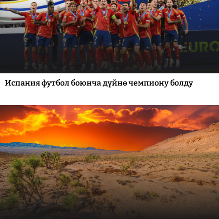
Испания футбол боюнча дүйнө чемпиону болду