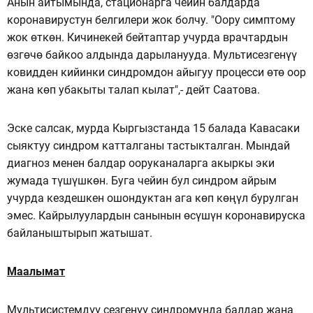
Анын айтымында, стационарга чейин балдарда
коронавирустун белгилери жок болчу. "Оору симптому
жок өткөн. Кичинекей бейтаптар учурда врачтардын
өзгөчө байкоо алдында дарыланууда. Мультисезгенүү
ковидден кийинки синдромдон айыгуу процесси өтө оор
жана көп убакыты талап кылат",- дейт Саатова.
Эске салсак, мурда Кыргызстанда 15 балада Кавасаки
сыяктуу синдром катталганы тастыкталган. Мындай
диагноз менен балдар ооруканаларга акыркы эки
жумада түшүшкөн. Буга чейин бул синдром айрым
учурда кездешкен ошондуктан ага көп көңүл бурулган
эмес. Кайрылуулардын санынын өсүшүн коронавируска
байланыштырып жатышат.
Маалымат
Мультисистемдүү сезгенүү синдромунда балдар жана