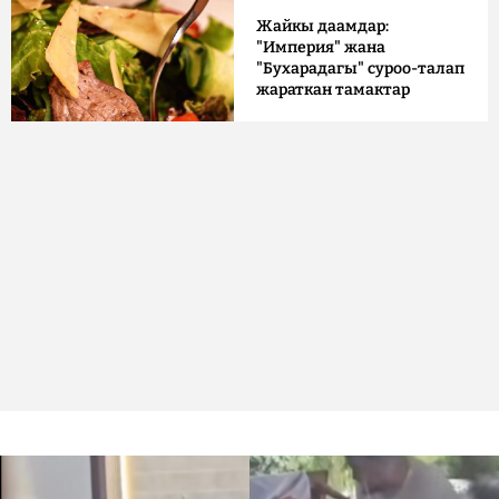
Жайкы даамдар:
"Империя" жана
"Бухарадагы" суроо-талап
жараткан тамактар