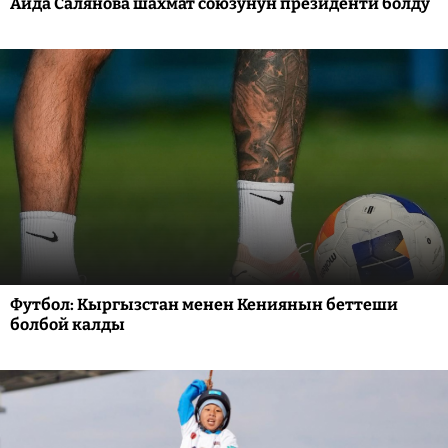
Аида Салянова шахмат союзунун президенти болду
Футбол: Кыргызстан менен Кениянын беттеши
болбой калды