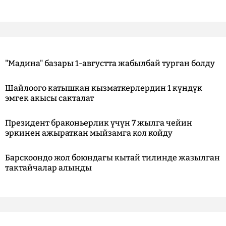
"Мадина" базары 1-августта жабылбай турган болду
Шайлоого катышкан кызматкерлердин 1 күндүк
эмгек акысы сакталат
Президент браконьерлик үчүн 7 жылга чейин
эркинен ажыраткан мыйзамга кол койду
Барскоондо жол боюндагы кытай тилинде жазылган
тактайчалар алынды