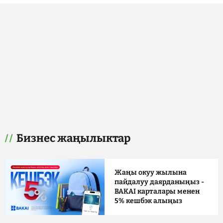
Бизнес жаңылыктар
Жаңы окуу жылына
пайдалуу даярданыңыз -
BAKAI карталары менен
5% кешбэк алыңыз