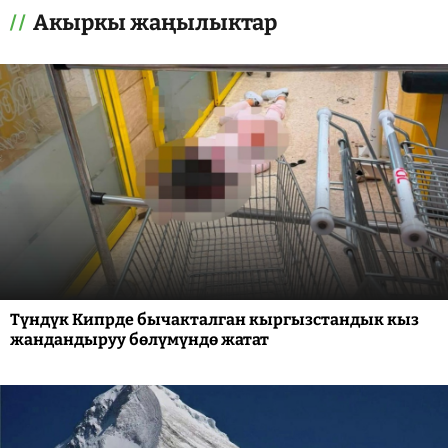
Акыркы жаңылыктар
Түндүк Кипрде бычакталган кыргызстандык кыз
жандандыруу бөлүмүндө жатат