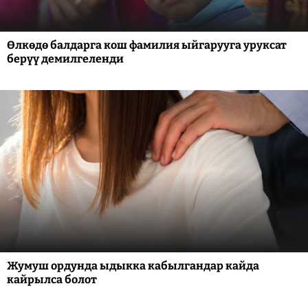
Өлкөдө балдарга кош фамилия ыйгарууга уруксат
берүү демилгеленди
Жумуш ордунда ыдыкка кабылгандар кайда
кайрылса болот