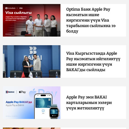
Optima Банк Apple Pay
кызматын ишке
киргизгени үчүн Visa
тарабынан сыйлыкка ээ
болду
Visa Кыргызстанда Apple
Pay кызматын ийгиликтүү
ишке киргизгени үчүн
BAKAI'ды сыйлады
Apple Pay эми BAKAI
карталарынын ээлери
үчүн жеткиликтүү