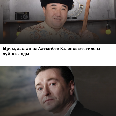
Ырчы, дастанчы Алтынбек Каленов мезгилсиз
дүйнө салды