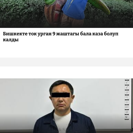
Бишкекте ток урган 9 жаштагы бала каза болуп
калды