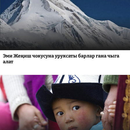
Эми Жеңиш чокусуна уруксаты барлар гана чыга
алат