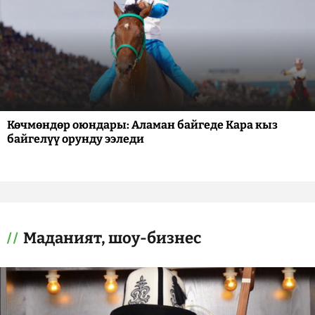
Көчмөндөр оюндары: Аламан байгеде Кара кыз
байгелүү орунду ээледи
Маданият, шоу-бизнес