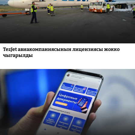
TezJet авиакомпаниясынын лицензиясы жокко
чыгарылды