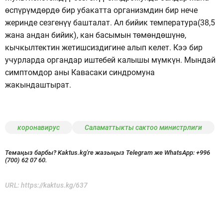
өспүрүмдөрдө бир убакатта организмдин бир нече
жеринде сезгенүү башталат. Ал бийик температура(38,5
жана андан бийик), кан басымын төмөндөшүнө,
кычкылтектин жетишсиздигине алып келет. Кээ бир
учурларда органдар иштебей калышы мүмкүн. Мындай
симптомдор аны Кавасаки синдромуна
жакындаштырат.
коронавирус
Саламаттыкты сактоо министрлиги
Темаңыз барбы? Kaktus.kg'ге жазыңыз Telegram же WhatsApp:
+996
(700) 62 07 60.
URL:
https://kaktus.kg/637