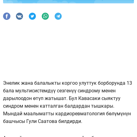
Энелик жана балалыкты коргоо улуттук борборунда 13
бала мультисистемдүү сезгенүү синдрому менен
дарылоодон өтүп жатышат. Бул Кавасаки сыяктуу
синдром менен катталган балдардан тышкары.
Мындай маалыматты кардиоревматология бөлүмүнүн
башчысы Гули Саатова билдирди.