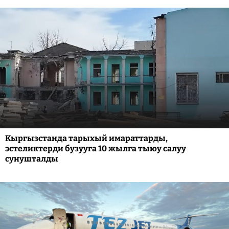
Кыргызстанда тарыхый имараттарды,
эстеликтерди бузууга 10 жылга тыюу салуу
сунушталды