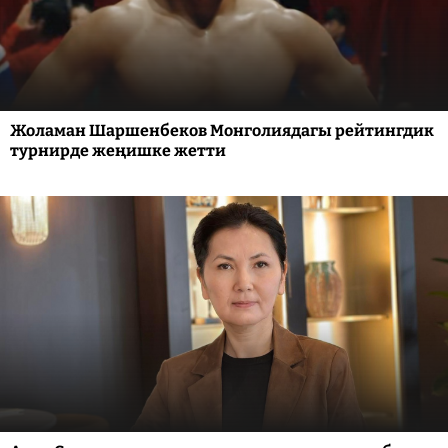
Жоламан Шаршенбеков Монголиядагы рейтингдик
турнирде жеңишке жетти