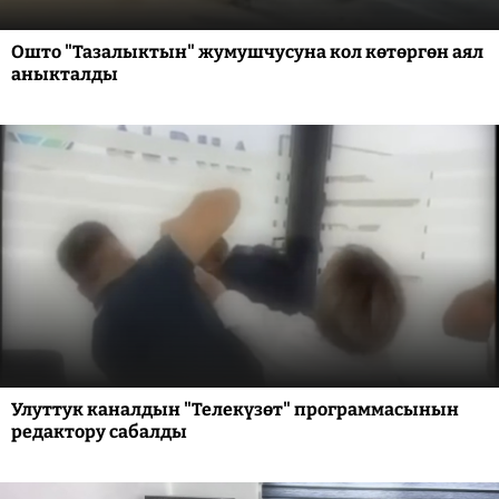
Ошто "Тазалыктын" жумушчусуна кол көтөргөн аял
аныкталды
Улуттук каналдын "Телекүзөт" программасынын
редактору сабалды