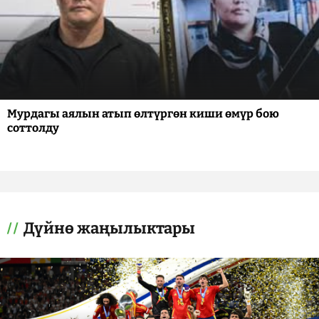
Мурдагы аялын атып өлтүргөн киши өмүр бою
соттолду
Дүйнө жаңылыктары