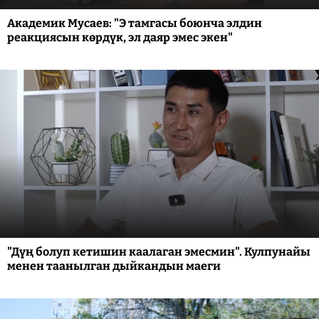
Академик Мусаев: "Э тамгасы боюнча элдин
реакциясын көрдүк, эл даяр эмес экен"
"Дүң болуп кетишин каалаган эмесмин". Кулпунайы
менен таанылган дыйкандын маеги