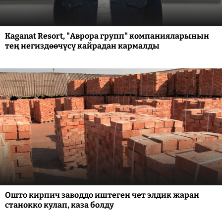
Kaganat Resort, "Аврора групп" компанияларынын
тең негиздөөчүсү кайрадан кармалды
Ошто кирпич заводдо иштеген чет элдик жаран
станокко кулап, каза болду