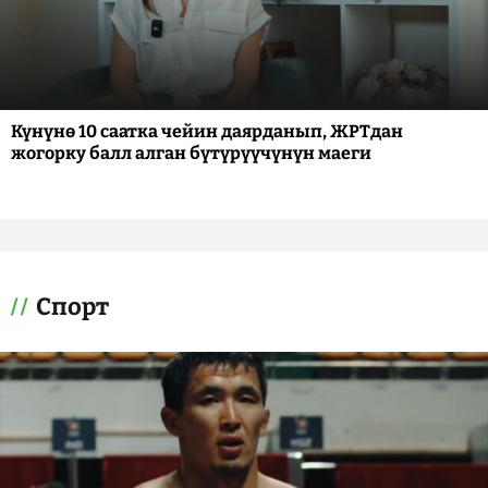
Күнүнө 10 саатка чейин даярданып, ЖРТдан
жогорку балл алган бүтүрүүчүнүн маеги
Спорт