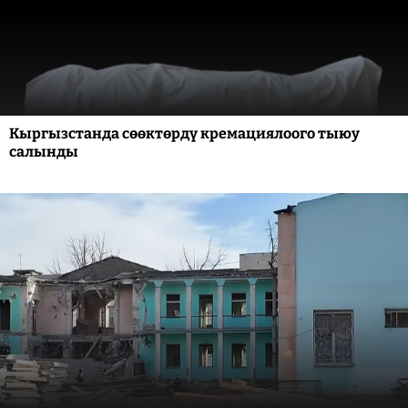
Кыргызстанда сөөктөрдү кремациялоого тыюу
салынды