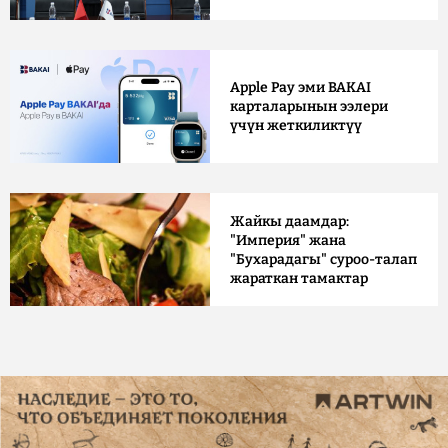
Apple Pay эми BAKAI
карталарынын ээлери
үчүн жеткиликтүү
Жайкы даамдар:
"Империя" жана
"Бухарадагы" суроо-талап
жараткан тамактар