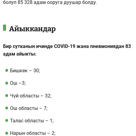
болуп 85 328 адам ооруга дуушар болду.
Айыккандар
Бир сутканын ичинде COVID-19 жана пневмониядан 83
адам айыкты:
Бишкек – 30;
Ош –3;
Чүй областы – 32;
Ош областы – 7;
Талас областы – 1;
Нарын областы – 2;