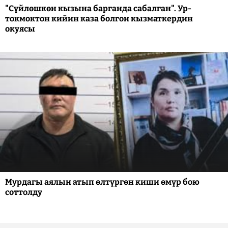
"Сүйлөшкөн кызына барганда сабалган". Ур-
токмоктон кийин каза болгон кызматкердин
окуясы
Мурдагы аялын атып өлтүргөн киши өмүр бою
соттолду