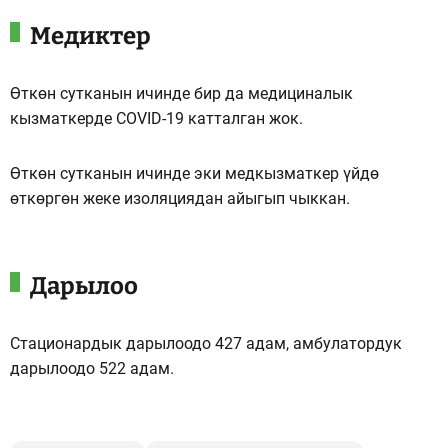
Медиктер
Өткөн сутканын ичинде бир да медициналык
кызматкерде COVID-19 катталган жок.
Өткөн сутканын ичинде эки медкызматкер үйдө
өткөргөн жеке изоляциядан айыгып чыккан.
Дарылоо
Стационардык дарылоодо 427 адам, амбулатордук
дарылоодо 522 адам.