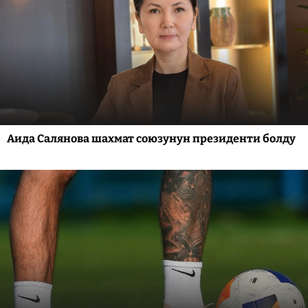
Аида Салянова шахмат союзунун президенти болду