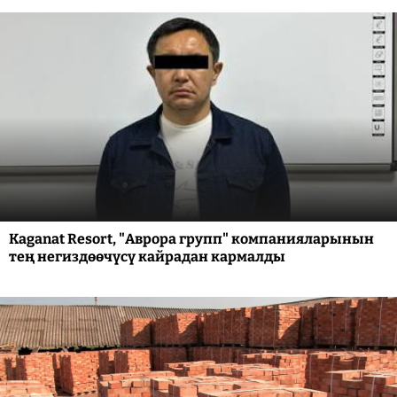
Kaganat Resort, "Аврора групп" компанияларынын
тең негиздөөчүсү кайрадан кармалды