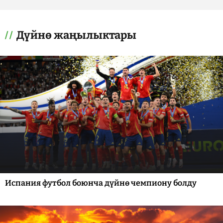
Дүйнө жаңылыктары
Испания футбол боюнча дүйнө чемпиону болду