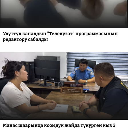
Улуттук каналдын "Телекүзөт" программасынын
редактору сабалды
Манас шаарында коомдук жайда түкүргөн кыз 3