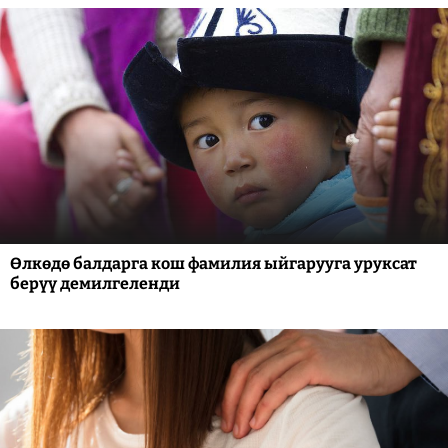
Өлкөдө балдарга кош фамилия ыйгарууга уруксат
берүү демилгеленди