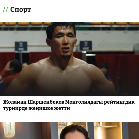
Спорт
Жоламан Шаршенбеков Монголиядагы рейтингдик
турнирде жеңишке жетти