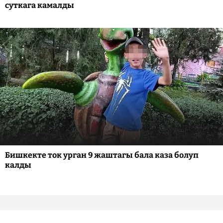
суткага камалды
Бишкекте ток урган 9 жаштагы бала каза болуп
калды