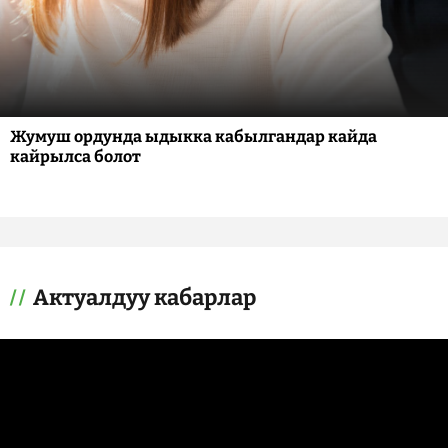
Жумуш ордунда ыдыкка кабылгандар кайда
кайрылса болот
Актуалдуу кабарлар