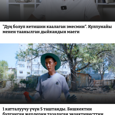
"Дүң болуп кетишин каалаган эмесмин". Кулпунайы
менен таанылган дыйкандын маеги
1 катталуучу үчүн 5 таштанды. Бишкектин
булганган жерлерин тазалаган экоактивисттин