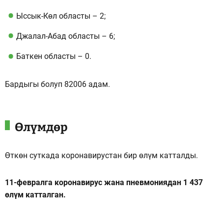
Ыссык-Көл областы – 2;
Джалал-Абад областы – 6;
Баткен областы – 0.
Бардыгы болуп 82006 адам.
Өлүмдөр
Өткөн суткада коронавирустан бир өлүм катталды.
11-февралга коронавирус жана пневмониядан 1 437
өлүм катталган.