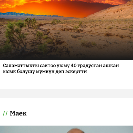
Саламаттыкты сактоо уюму 40 градустан ашкан
ысык болушу мүмкүн деп эскертти
Маек