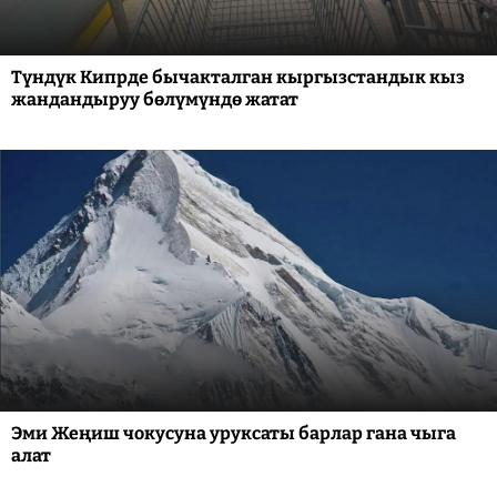
Түндүк Кипрде бычакталган кыргызстандык кыз
жандандыруу бөлүмүндө жатат
Эми Жеңиш чокусуна уруксаты барлар гана чыга
алат