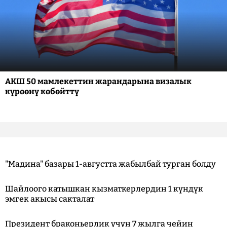
АКШ 50 мамлекеттин жарандарына визалык
күрөөнү көбөйттү
"Мадина" базары 1-августта жабылбай турган болду
Шайлоого катышкан кызматкерлердин 1 күндүк
эмгек акысы сакталат
Президент браконьерлик үчүн 7 жылга чейин