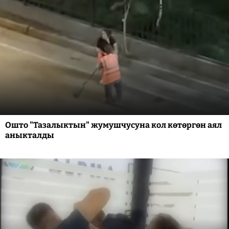
Ошто "Тазалыктын" жумушчусуна кол көтөргөн аял
аныкталды