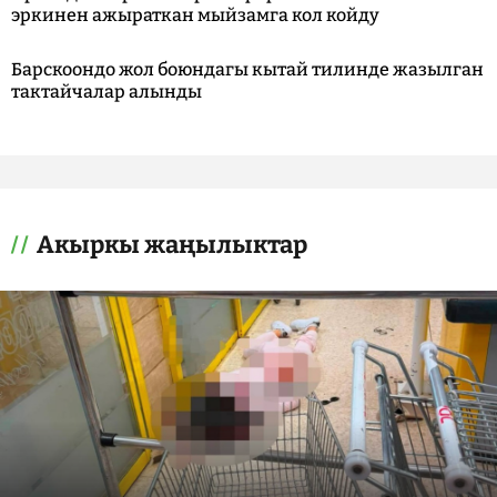
эркинен ажыраткан мыйзамга кол койду
Барскоондо жол боюндагы кытай тилинде жазылган
тактайчалар алынды
Акыркы жаңылыктар