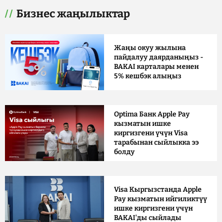
Бизнес жаңылыктар
Жаңы окуу жылына
пайдалуу даярданыңыз -
BAKAI карталары менен
5% кешбэк алыңыз
Optima Банк Apple Pay
кызматын ишке
киргизгени үчүн Visa
тарабынан сыйлыкка ээ
болду
Visa Кыргызстанда Apple
Pay кызматын ийгиликтүү
ишке киргизгени үчүн
BAKAI'ды сыйлады