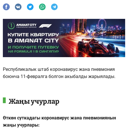
Республикалык штаб коронавирус жана пневмония
боюнча 11-февралга болгон акыбалды жарыялады.
Жаңы учурлар
Өткөн суткадагы коронавирус жана пневмониянын
жаңы учурлары: