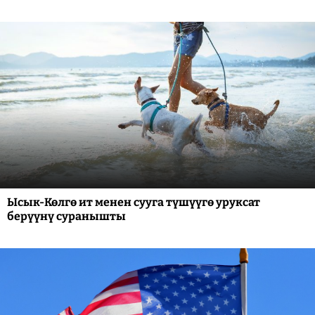
Ысык-Көлгө ит менен сууга түшүүгө уруксат
берүүнү суранышты