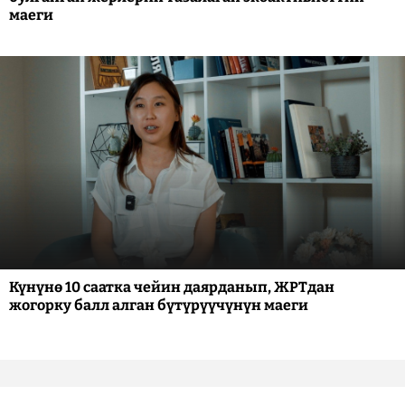
маеги
Күнүнө 10 саатка чейин даярданып, ЖРТдан
жогорку балл алган бүтүрүүчүнүн маеги