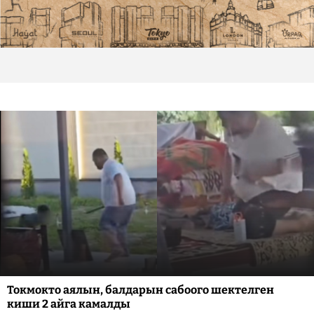
Токмокто аялын, балдарын сабоого шектелген
киши 2 айга камалды