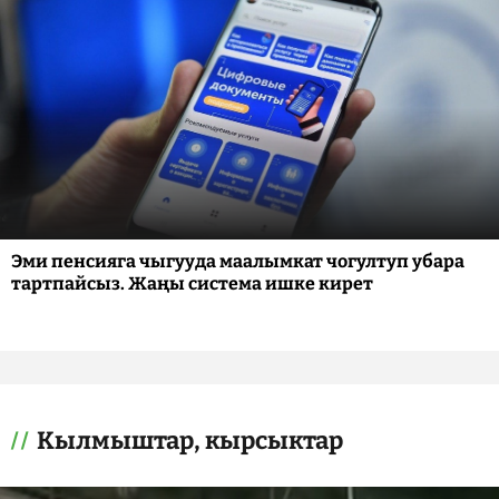
Эми пенсияга чыгууда маалымкат чогултуп убара
тартпайсыз. Жаңы система ишке кирет
Кылмыштар, кырсыктар