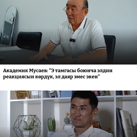
Академик Мусаев: "Э тамгасы боюнча элдин
реакциясын көрдүк, эл даяр эмес экен"