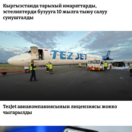
Кыргызстанда тарыхый имараттарды,
эстеликтерди бузууга 10 жылга тыюу салуу
сунушталды
TezJet авиакомпаниясынын лицензиясы жокко
чыгарылды