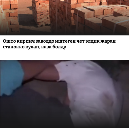
Ошто кирпич заводдо иштеген чет элдик жаран
станокко кулап, каза болду