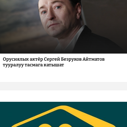
Орусиялык актёр Сергей Безруков Айтматов
тууралуу тасмага катышат