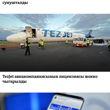
сунушталды
TezJet авиакомпаниясынын лицензиясы жокко
чыгарылды