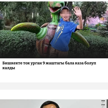
Бишкекте ток урган 9 жаштагы бала каза болуп
калды