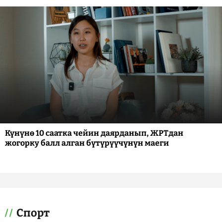
Күнүнө 10 саатка чейин даярданып, ЖРТдан
жогорку балл алган бүтүрүүчүнүн маеги
Спорт