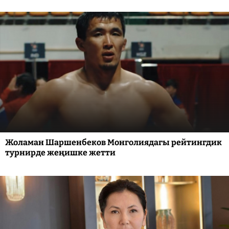
Жоламан Шаршенбеков Монголиядагы рейтингдик
турнирде жеңишке жетти