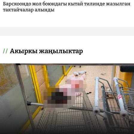
Барскоондо жол боюндагы кытай тилинде жазылган
тактайчалар алынды
Акыркы жаңылыктар