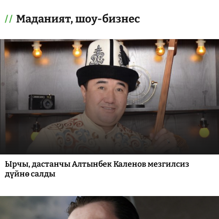
Маданият, шоу-бизнес
Ырчы, дастанчы Алтынбек Каленов мезгилсиз
дүйнө салды