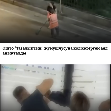
Ошто "Тазалыктын" жумушчусуна кол көтөргөн аял
аныкталды