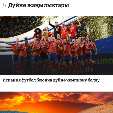
Дүйнө жаңылыктары
Испания футбол боюнча дүйнө чемпиону болду