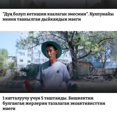
"Дүң болуп кетишин каалаган эмесмин". Кулпунайы
менен таанылган дыйкандын маеги
1 катталуучу үчүн 5 таштанды. Бишкектин
булганган жерлерин тазалаган экоактивисттин
маеги