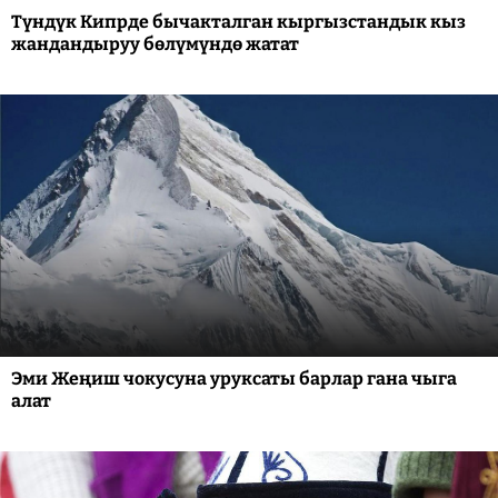
Түндүк Кипрде бычакталган кыргызстандык кыз
жандандыруу бөлүмүндө жатат
Эми Жеңиш чокусуна уруксаты барлар гана чыга
алат