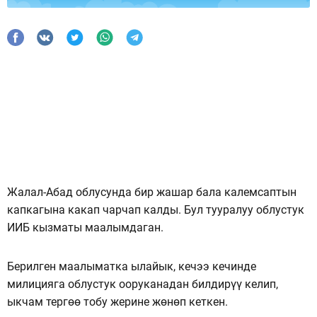
Жалал-Абад облусунда бир жашар бала калемсаптын
капкагына какап чарчап калды. Бул тууралуу облустук
ИИБ кызматы маалымдаган.
Берилген маалыматка ылайык, кечээ кечинде
милицияга облустук ооруканадан билдирүү келип,
ыкчам тергөө тобу жерине жөнөп кеткен.