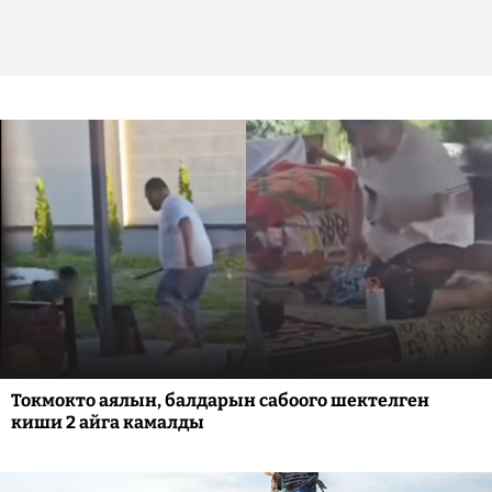
Токмокто аялын, балдарын сабоого шектелген
киши 2 айга камалды