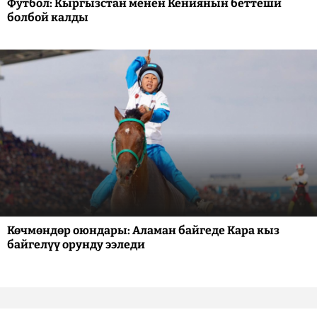
Футбол: Кыргызстан менен Кениянын беттеши
болбой калды
Көчмөндөр оюндары: Аламан байгеде Кара кыз
байгелүү орунду ээледи