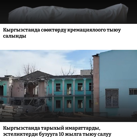
Кыргызстанда сөөктөрдү кремациялоого тыюу
салынды
Кыргызстанда тарыхый имараттарды,
эстеликтерди бузууга 10 жылга тыюу салуу