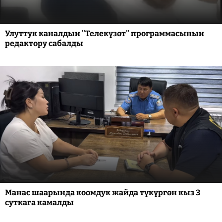
Улуттук каналдын "Телекүзөт" программасынын
редактору сабалды
Манас шаарында коомдук жайда түкүргөн кыз 3
суткага камалды