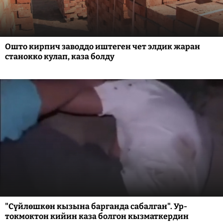
Ошто кирпич заводдо иштеген чет элдик жаран
станокко кулап, каза болду
"Сүйлөшкөн кызына барганда сабалган". Ур-
токмоктон кийин каза болгон кызматкердин