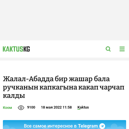
Жалал-Абадда бир жашар бала
ручканын капкагына какап чарчап
калды
9100
18 мая 2022 11:58
Kaktus
Коом
Все самое интересное в
Telegram