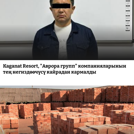
Kaganat Resort, "Аврора групп" компанияларынын
тең негиздөөчүсү кайрадан кармалды