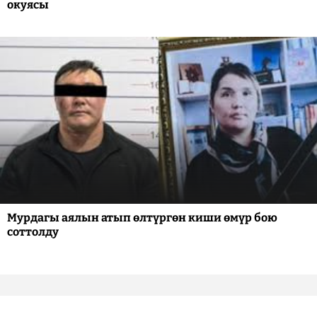
окуясы
Мурдагы аялын атып өлтүргөн киши өмүр бою
соттолду