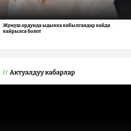
Жумуш ордунда ыдыкка кабылгандар кайда
кайрылса болот
Актуалдуу кабарлар