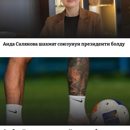
Аида Салянова шахмат союзунун президенти болду