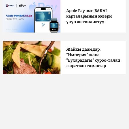
Apple Pay эми BAKAI
карталарынын ээлери
үчүн жеткиликтүү
Жайкы даамдар:
"Империя" жана
"Бухарадагы" суроо-талап
жараткан тамактар