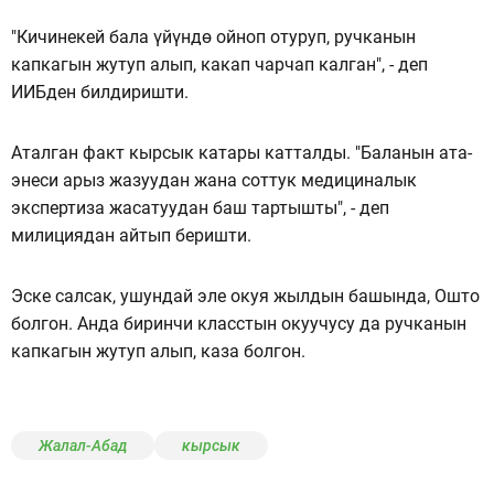
"Кичинекей бала үйүндө ойноп отуруп, ручканын
капкагын жутуп алып, какап чарчап калган", - деп
ИИБден билдиришти.
Аталган факт кырсык катары катталды. "Баланын ата-
энеси арыз жазуудан жана соттук медициналык
экспертиза жасатуудан баш тартышты", - деп
милициядан айтып беришти.
Эске салсак, ушундай эле окуя жылдын башында, Ошто
болгон. Анда биринчи класстын окуучусу да ручканын
капкагын жутуп алып, каза болгон.
Жалал-Абад
кырсык