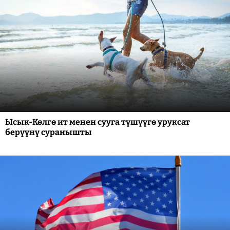
Ысык-Көлгө ит менен сууга түшүүгө уруксат
берүүнү суранышты