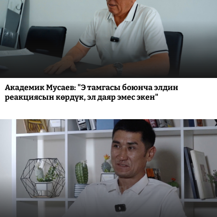
Академик Мусаев: "Э тамгасы боюнча элдин
реакциясын көрдүк, эл даяр эмес экен"