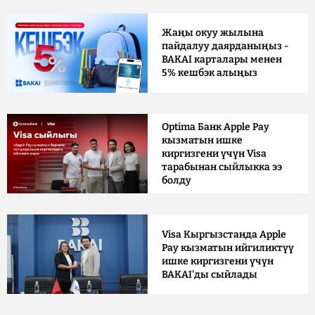
Жаңы окуу жылына
пайдалуу даярданыңыз -
BAKAI карталары менен
5% кешбэк алыңыз
Optima Банк Apple Pay
кызматын ишке
киргизгени үчүн Visa
тарабынан сыйлыкка ээ
болду
Visa Кыргызстанда Apple
Pay кызматын ийгиликтүү
ишке киргизгени үчүн
BAKAI'ды сыйлады