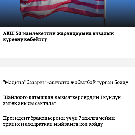
АКШ 50 мамлекеттин жарандарына визалык
күрөөнү көбөйттү
"Мадина" базары 1-августта жабылбай турган болду
Шайлоого катышкан кызматкерлердин 1 күндүк
эмгек акысы сакталат
Президент браконьерлик үчүн 7 жылга чейин
эркинен ажыраткан мыйзамга кол койду