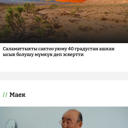
Саламаттыкты сактоо уюму 40 градустан ашкан
ысык болушу мүмкүн деп эскертти
Маек