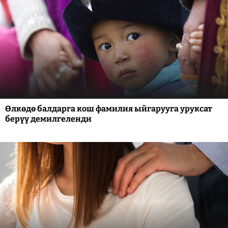
Өлкөдө балдарга кош фамилия ыйгарууга уруксат
берүү демилгеленди