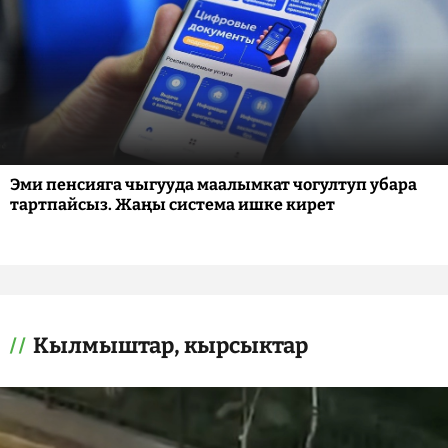
Эми пенсияга чыгууда маалымкат чогултуп убара
тартпайсыз. Жаңы система ишке кирет
Кылмыштар, кырсыктар