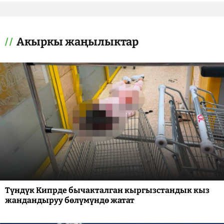
Акыркы жаңылыктар
Түндүк Кипрде бычакталган кыргызстандык кыз
жандандыруу бөлүмүндө жатат