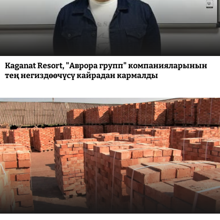
Kaganat Resort, "Аврора групп" компанияларынын
тең негиздөөчүсү кайрадан кармалды