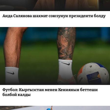
Аида Салянова шахмат союзунун президенти болду
Футбол: Кыргызстан менен Кениянын беттеши
болбой калды