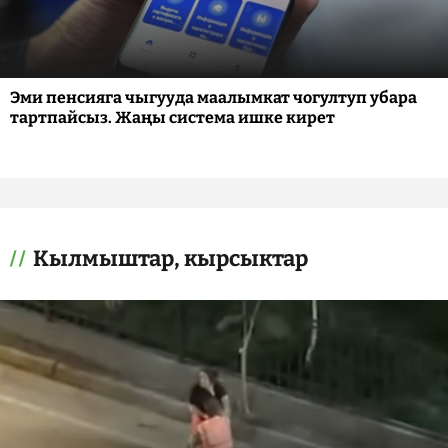
Эми пенсияга чыгууда маалымкат чогултуп убара
тартпайсыз. Жаңы система ишке кирет
Кылмыштар, кырсыктар