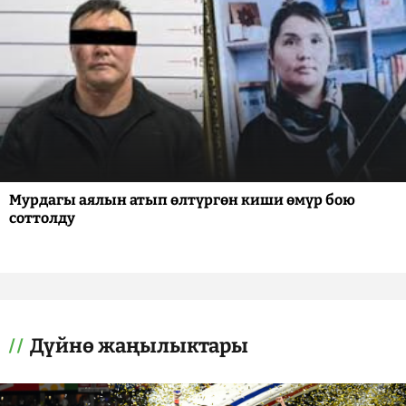
Мурдагы аялын атып өлтүргөн киши өмүр бою
соттолду
Дүйнө жаңылыктары