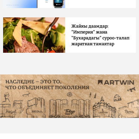
Жайкы даамдар:
"Империя" жана
"Бухарадагы" суроо-талап
жараткан тамактар