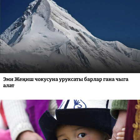
Эми Жеңиш чокусуна уруксаты барлар гана чыга
алат