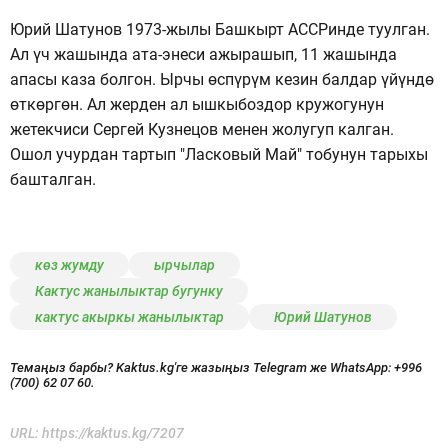
Юрий Шатунов 1973-жылы Башкырт АССРинде туулган.
Ал үч жашында ата-энеси ажырашып, 11 жашында
апасы каза болгон. Ырчы өспүрүм кезин балдар үйүндө
өткөргөн. Ал жерден ал ышкыбоздор кружогунун
жетекчиси Сергей Кузнецов менен жолугуп калган.
Ошол учурдан тартып "Ласковый Май" тобунун тарыхы
башталган.
көз жумду
ырчылар
Кактус жанылыктар бугунку
кактус акыркы жанылыктар
Юрий Шатунов
Темаңыз барбы? Kaktus.kg'ге жазыңыз Telegram же WhatsApp:
+996
(700) 62 07 60.
URL:
https://kaktus.kg/7207