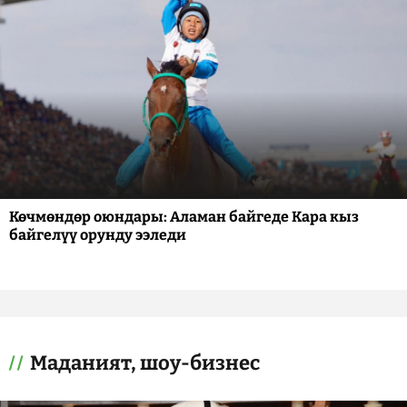
Көчмөндөр оюндары: Аламан байгеде Кара кыз
байгелүү орунду ээледи
Маданият, шоу-бизнес