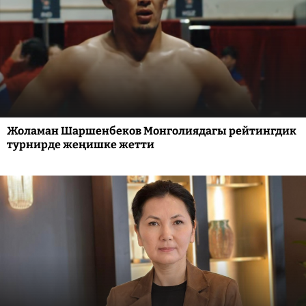
Жоламан Шаршенбеков Монголиядагы рейтингдик
турнирде жеңишке жетти