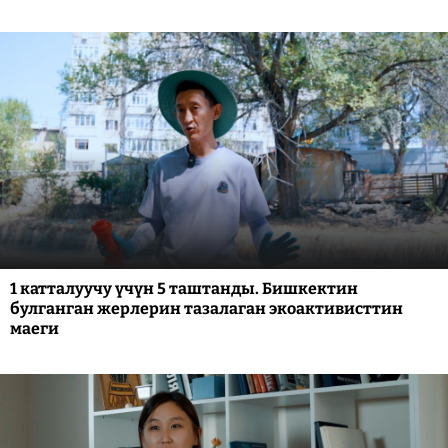
1 катталуучу үчүн 5 таштанды. Бишкектин
булганган жерлерин тазалаган экоактивисттин
маеги