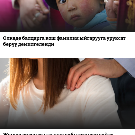
Өлкөдө балдарга кош фамилия ыйгарууга уруксат
берүү демилгеленди
Жумуш ордунда ыдыкка кабылгандар кайда