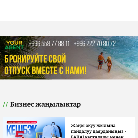
Бизнес жаңылыктар
Жаңы окуу жылына
пайдалуу даярданыңыз -
BAKAI карталары менен