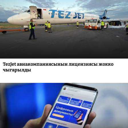
TezJet авиакомпаниясынын лицензиясы жокко
чыгарылды