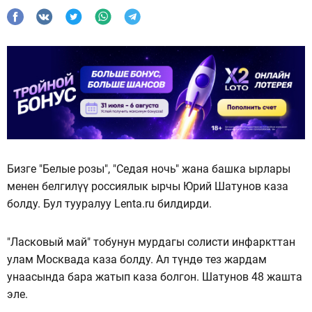
Бизге "Белые розы", "Седая ночь" жана башка ырлары
менен белгилүү россиялык ырчы Юрий Шатунов каза
болду. Бул тууралуу Lenta.ru билдирди.
"Ласковый май" тобунун мурдагы солисти инфаркттан
улам Москвада каза болду. Ал түндө тез жардам
унаасында бара жатып каза болгон. Шатунов 48 жашта
эле.