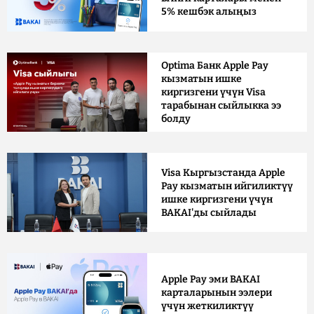
5% кешбэк алыңыз
Optima Банк Apple Pay
кызматын ишке
киргизгени үчүн Visa
тарабынан сыйлыкка ээ
болду
Visa Кыргызстанда Apple
Pay кызматын ийгиликтүү
ишке киргизгени үчүн
BAKAI'ды сыйлады
Apple Pay эми BAKAI
карталарынын ээлери
үчүн жеткиликтүү