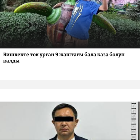
Бишкекте ток урган 9 жаштагы бала каза болуп
калды