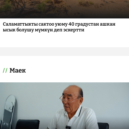
Саламаттыкты сактоо уюму 40 градустан ашкан
ысык болушу мүмкүн деп эскертти
Маек