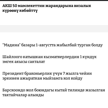
АКШ 50 мамлекеттин жарандарына визалык
күрөөнү көбөйттү
"Мадина" базары 1-августта жабылбай турган болду
Шайлоого катышкан кызматкерлердин 1 күндүк
эмгек акысы сакталат
Президент браконьерлик үчүн 7 жылга чейин
эркинен ажыраткан мыйзамга кол койду
Барскоондо жол боюндагы кытай тилинде жазылган
тактайчалар алынды