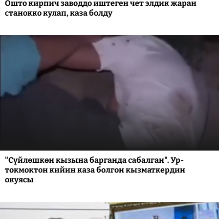
Ошто кирпич заводдо иштеген чет элдик жаран
станокко кулап, каза болду
"Сүйлөшкөн кызына барганда сабалган". Ур-
токмоктон кийин каза болгон кызматкердин
окуясы