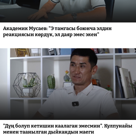
Академик Мусаев: "Э тамгасы боюнча элдин
реакциясын көрдүк, эл даяр эмес экен"
"Дүң болуп кетишин каалаган эмесмин". Кулпунайы
менен таанылган дыйкандын маеги