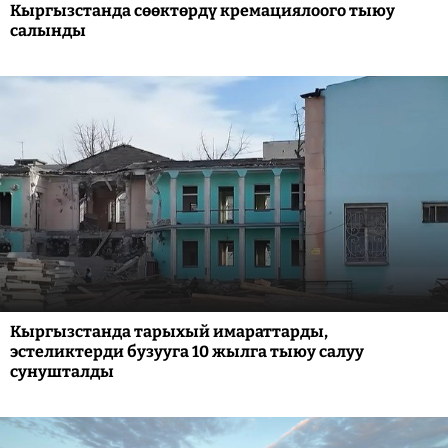
Кыргызстанда сөөктөрдү кремациялоого тыюу
салынды
Кыргызстанда тарыхый имараттарды,
эстеликтерди бузууга 10 жылга тыюу салуу
сунушталды