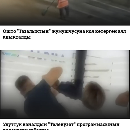
Ошто "Тазалыктын" жумушчусуна кол көтөргөн аял
аныкталды
Улуттук каналдын "Телекүзөт" программасынын