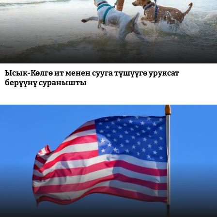
Ысык-Көлгө ит менен сууга түшүүгө уруксат
берүүнү суранышты