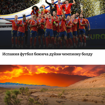
Испания футбол боюнча дүйнө чемпиону болду