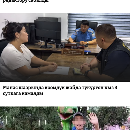
редактору сабалды
Манас шаарында коомдук жайда түкүргөн кыз 3
суткага камалды