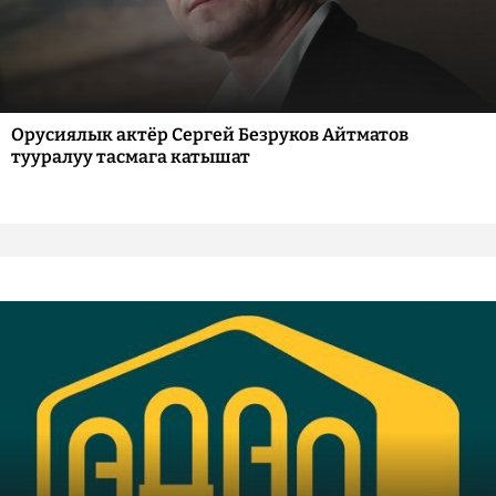
Орусиялык актёр Сергей Безруков Айтматов
тууралуу тасмага катышат