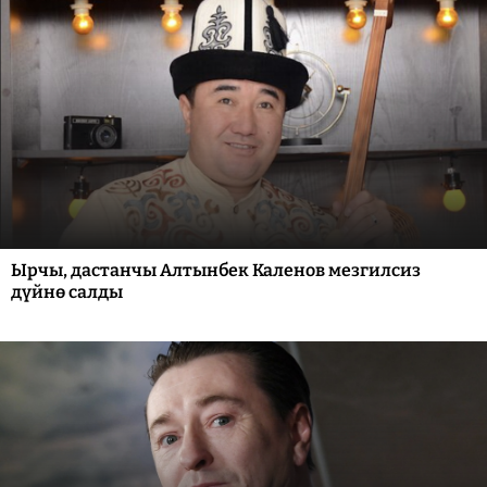
Ырчы, дастанчы Алтынбек Каленов мезгилсиз
дүйнө салды