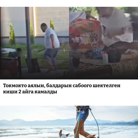
Токмокто аялын, балдарын сабоого шектелген
киши 2 айга камалды