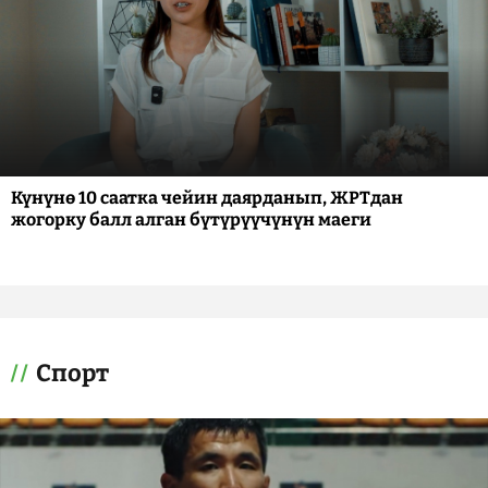
Күнүнө 10 саатка чейин даярданып, ЖРТдан
жогорку балл алган бүтүрүүчүнүн маеги
Спорт