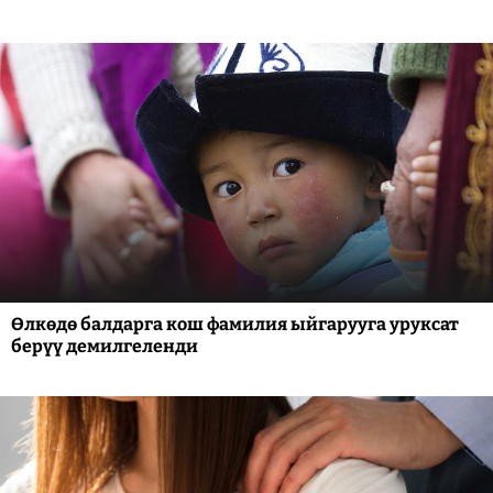
Өлкөдө балдарга кош фамилия ыйгарууга уруксат
берүү демилгеленди