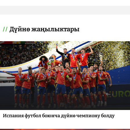
Дүйнө жаңылыктары
Испания футбол боюнча дүйнө чемпиону болду