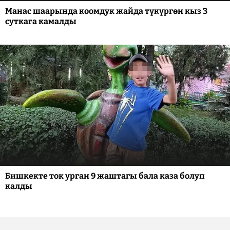
Манас шаарында коомдук жайда түкүргөн кыз 3
суткага камалды
Бишкекте ток урган 9 жаштагы бала каза болуп
калды