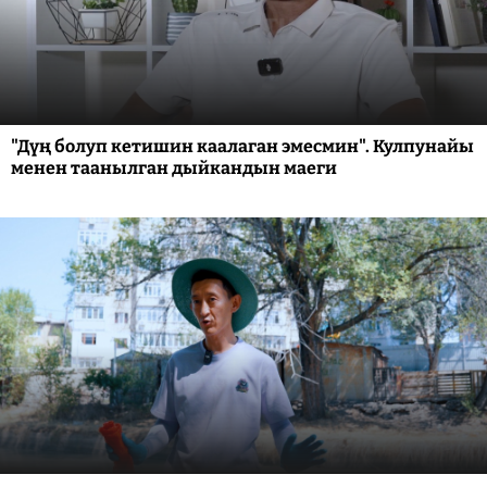
"Дүң болуп кетишин каалаган эмесмин". Кулпунайы
менен таанылган дыйкандын маеги