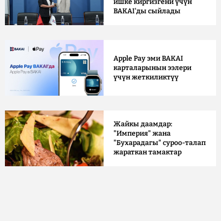
ишке киргизгени үчүн
BAKAI'ды сыйлады
Apple Pay эми BAKAI
карталарынын ээлери
үчүн жеткиликтүү
Жайкы даамдар:
"Империя" жана
"Бухарадагы" суроо-талап
жараткан тамактар