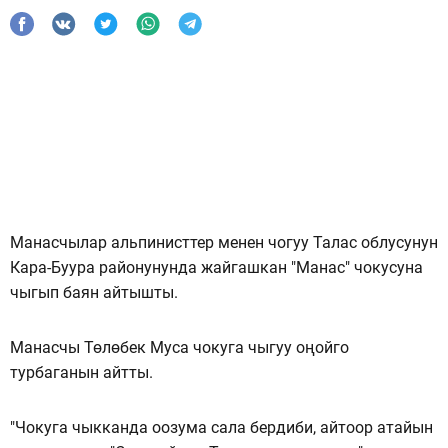
Манасчылар альпинисттер менен чогуу Талас облусунун
Кара-Буура районунунда жайгашкан "Манас" чокусуна
чыгып баян айтышты.
Манасчы Төлөбек Муса чокуга чыгуу оңойго
турбаганын айтты.
"Чокуга чыкканда оозума сала бердиби, айтоор атайын