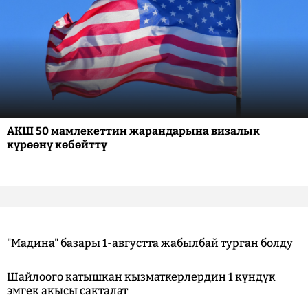
АКШ 50 мамлекеттин жарандарына визалык
күрөөнү көбөйттү
"Мадина" базары 1-августта жабылбай турган болду
Шайлоого катышкан кызматкерлердин 1 күндүк
эмгек акысы сакталат