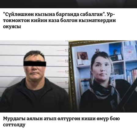
"Сүйлөшкөн кызына барганда сабалган". Ур-
токмоктон кийин каза болгон кызматкердин
окуясы
Мурдагы аялын атып өлтүргөн киши өмүр бою
соттолду