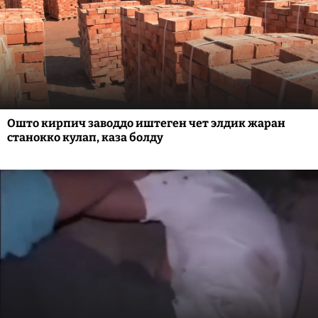
Ошто кирпич заводдо иштеген чет элдик жаран
станокко кулап, каза болду