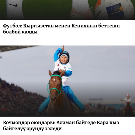
Футбол: Кыргызстан менен Кениянын беттеши
болбой калды
Көчмөндөр оюндары: Аламан байгеде Кара кыз
байгелүү орунду ээледи