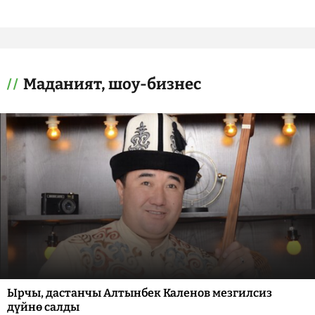
Маданият, шоу-бизнес
Ырчы, дастанчы Алтынбек Каленов мезгилсиз
дүйнө салды