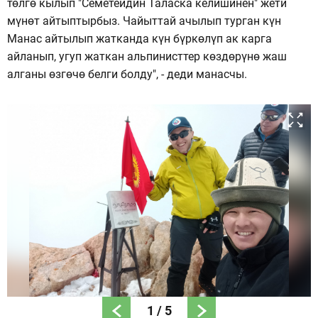
төлгө кылып "Семетейдин Таласка келишинен" жети
мүнөт айтыптырбыз. Чайыттай ачылып турган күн
Манас айтылып жатканда күн бүркөлүп ак карга
айланып, угуп жаткан альпинисттер көздөрүнө жаш
алганы өзгөчө белги болду", - деди манасчы.
1
/
5