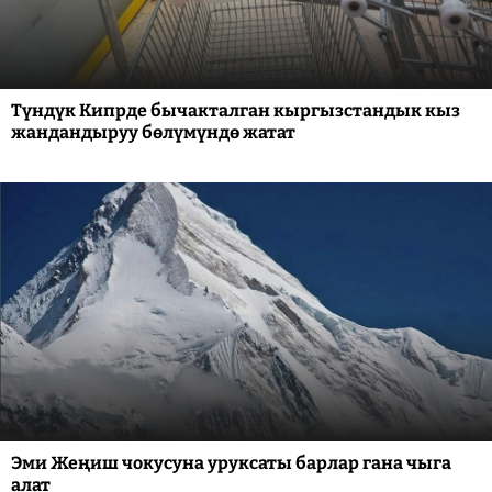
Түндүк Кипрде бычакталган кыргызстандык кыз
жандандыруу бөлүмүндө жатат
Эми Жеңиш чокусуна уруксаты барлар гана чыга
алат