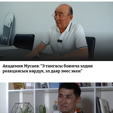
Академик Мусаев: "Э тамгасы боюнча элдин
реакциясын көрдүк, эл даяр эмес экен"