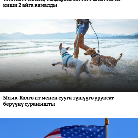
киши 2 айга камалды
Ысык-Көлгө ит менен сууга түшүүгө уруксат
берүүнү суранышты