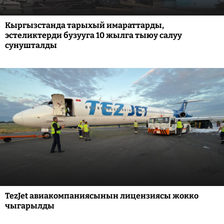
Кыргызстанда тарыхый имараттарды,
эстеликтерди бузууга 10 жылга тыюу салуу
сунушталды
TezJet авиакомпаниясынын лицензиясы жокко
чыгарылды