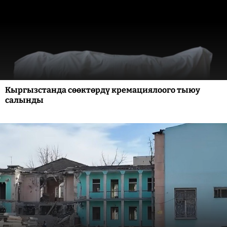
Кыргызстанда сөөктөрдү кремациялоого тыюу
салынды