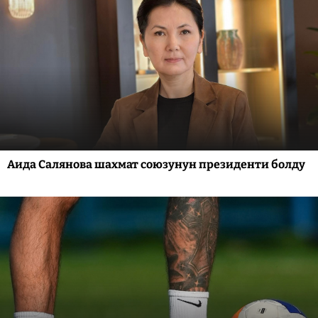
Аида Салянова шахмат союзунун президенти болду