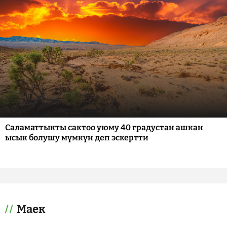
Саламаттыкты сактоо уюму 40 градустан ашкан
ысык болушу мүмкүн деп эскертти
Маек