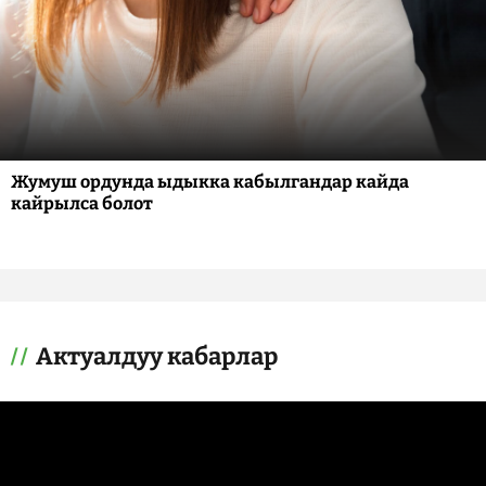
Жумуш ордунда ыдыкка кабылгандар кайда
кайрылса болот
Актуалдуу кабарлар