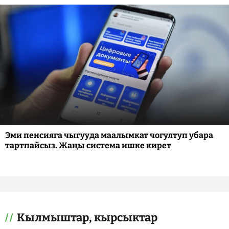
Эми пенсияга чыгууда маалымкат чогултуп убара
тартпайсыз. Жаңы система ишке кирет
Кылмыштар, кырсыктар