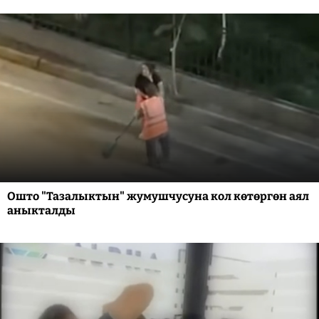
Ошто "Тазалыктын" жумушчусуна кол көтөргөн аял
аныкталды