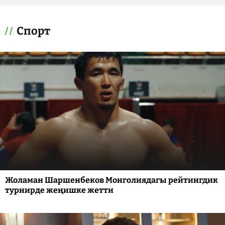
Спорт
Жоламан Шаршенбеков Монголиядагы рейтингдик
турнирде жеңишке жетти