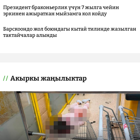
Президент браконьерлик үчүн 7 жылга чейин
эркинен ажыраткан мыйзамга кол койду
Барскоондо жол боюндагы кытай тилинде жазылган
тактайчалар алынды
Акыркы жаңылыктар