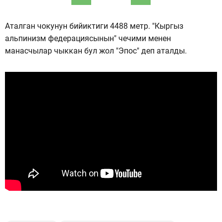
Аталган чокунун бийиктиги 4488 метр. "Кыргыз
альпинизм федерациясынын" чечими менен
манасчылар чыккан бул жол "Эпос" деп аталды.