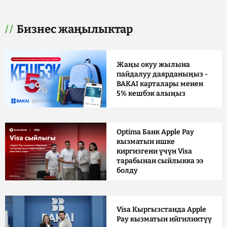
Бизнес жаңылыктар
Жаңы окуу жылына
пайдалуу даярданыңыз -
BAKAI карталары менен
5% кешбэк алыңыз
Optima Банк Apple Pay
кызматын ишке
киргизгени үчүн Visa
тарабынан сыйлыкка ээ
болду
Visa Кыргызстанда Apple
Pay кызматын ийгиликтүү