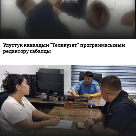
Улуттук каналдын "Телекүзөт" программасынын
редактору сабалды