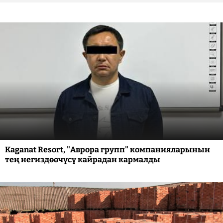
Kaganat Resort, "Аврора групп" компанияларынын
тең негиздөөчүсү кайрадан кармалды