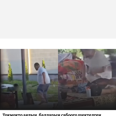
Токмокто аялын, балдарын сабоого шектелген