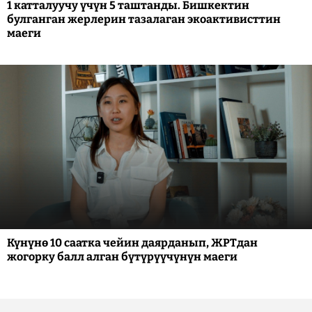
1 катталуучу үчүн 5 таштанды. Бишкектин
булганган жерлерин тазалаган экоактивисттин
маеги
Күнүнө 10 саатка чейин даярданып, ЖРТдан
жогорку балл алган бүтүрүүчүнүн маеги