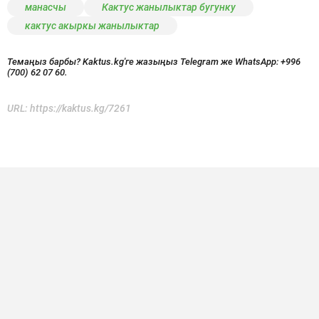
манасчы
Кактус жанылыктар бугунку
кактус акыркы жанылыктар
Темаңыз барбы? Kaktus.kg'ге жазыңыз Telegram же WhatsApp:
+996
(700) 62 07 60.
URL:
https://kaktus.kg/7261