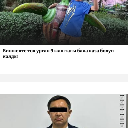
Бишкекте ток урган 9 жаштагы бала каза болуп
калды