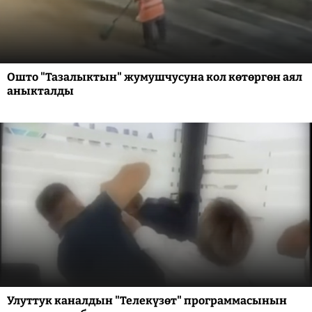
Ошто "Тазалыктын" жумушчусуна кол көтөргөн аял
аныкталды
Улуттук каналдын "Телекүзөт" программасынын