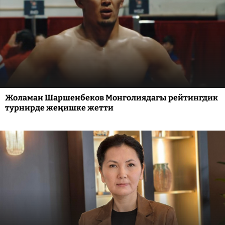
Жоламан Шаршенбеков Монголиядагы рейтингдик
турнирде жеңишке жетти