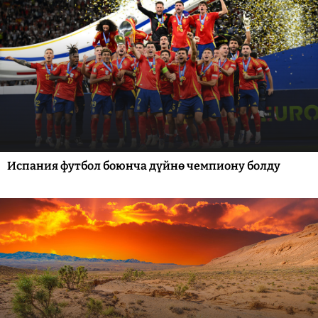
Испания футбол боюнча дүйнө чемпиону болду