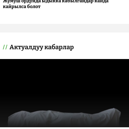
Жумуш ордунда ыдыкка кабылгандар кайда
кайрылса болот
Актуалдуу кабарлар