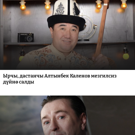
Ырчы, дастанчы Алтынбек Каленов мезгилсиз
дүйнө салды