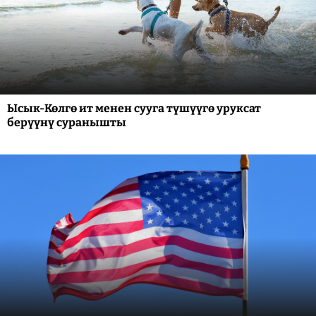
Ысык-Көлгө ит менен сууга түшүүгө уруксат
берүүнү суранышты