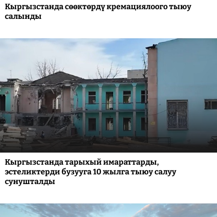
Кыргызстанда сөөктөрдү кремациялоого тыюу
салынды
Кыргызстанда тарыхый имараттарды,
эстеликтерди бузууга 10 жылга тыюу салуу
сунушталды