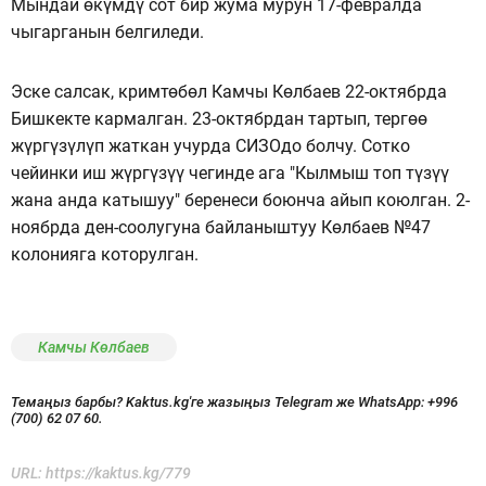
Мындай өкүмдү сот бир жума мурун 17-февралда
чыгарганын белгиледи.
Эске салсак, кримтөбөл Камчы Көлбаев 22-октябрда
Бишкекте кармалган. 23-октябрдан тартып, тергөө
жүргүзүлүп жаткан учурда СИЗОдо болчу. Сотко
чейинки иш жүргүзүү чегинде ага "Кылмыш топ түзүү
жана анда катышуу" беренеси боюнча айып коюлган. 2-
ноябрда ден-соолугуна байланыштуу Көлбаев №47
колонияга которулган.
Камчы Көлбаев
Темаңыз барбы? Kaktus.kg'ге жазыңыз Telegram же WhatsApp:
+996
(700) 62 07 60.
URL:
https://kaktus.kg/779