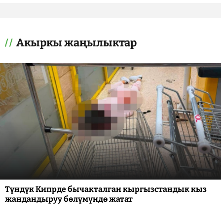
Акыркы жаңылыктар
Түндүк Кипрде бычакталган кыргызстандык кыз
жандандыруу бөлүмүндө жатат