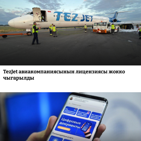
TezJet авиакомпаниясынын лицензиясы жокко
чыгарылды