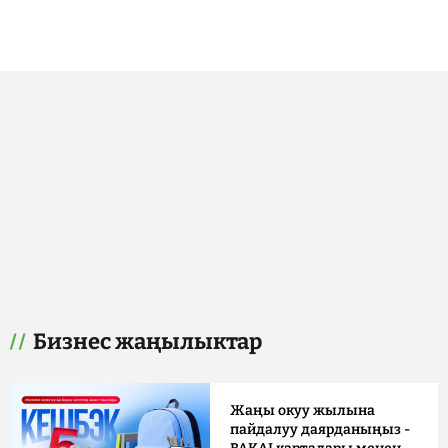
Бизнес жаңылыктар
Жаңы окуу жылына
пайдалуу даярданыңыз -