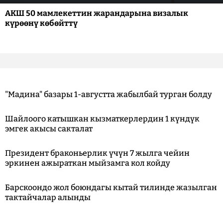
АКШ 50 мамлекеттин жарандарына визалык
күрөөнү көбөйттү
"Мадина" базары 1-августта жабылбай турган болду
Шайлоого катышкан кызматкерлердин 1 күндүк
эмгек акысы сакталат
Президент браконьерлик үчүн 7 жылга чейин
эркинен ажыраткан мыйзамга кол койду
Барскоондо жол боюндагы кытай тилинде жазылган
тактайчалар алынды