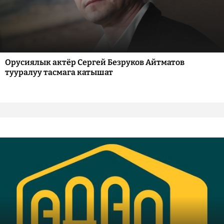
Орусиялык актёр Сергей Безруков Айтматов
тууралуу тасмага катышат