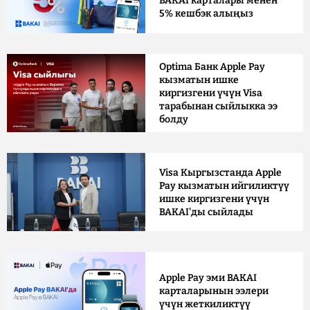
BAKAI карталары менен
5% кешбэк алыңыз
Optima Банк Apple Pay
кызматын ишке
киргизгени үчүн Visa
тарабынан сыйлыкка ээ
болду
Visa Кыргызстанда Apple
Pay кызматын ийгиликтүү
ишке киргизгени үчүн
BAKAI'ды сыйлады
Apple Pay эми BAKAI
карталарынын ээлери
үчүн жеткиликтүү