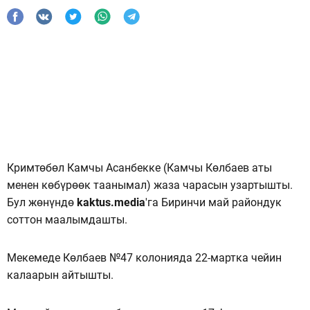
Кримтөбөл Камчы Асанбекке (Камчы Көлбаев аты
менен көбүрөөк таанымал) жаза чарасын узартышты.
Бул жөнүндө
kaktus.media
'га Биринчи май райондук
соттон маалымдашты.
Мекемеде Көлбаев №47 колонияда 22-мартка чейин
калаарын айтышты.