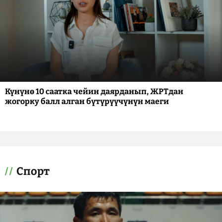
Күнүнө 10 саатка чейин даярданып, ЖРТдан
жогорку балл алган бүтүрүүчүнүн маеги
Спорт