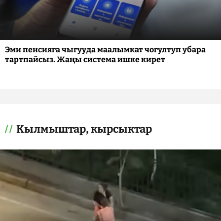
Эми пенсияга чыгууда маалымкат чогултуп убара
тартпайсыз. Жаңы система ишке кирет
Кылмыштар, кырсыктар