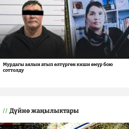
Мурдагы аялын атып өлтүргөн киши өмүр бою
соттолду
Дүйнө жаңылыктары