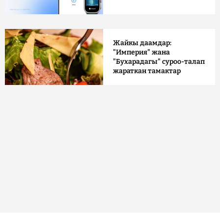
Жайкы даамдар:
"Империя" жана
"Бухарадагы" суроо-талап
жараткан тамактар