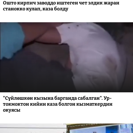
Ошто кирпич заводдо иштеген чет элдик жаран
станокко кулап, каза болду
"Сүйлөшкөн кызына барганда сабалган". Ур-
токмоктон кийин каза болгон кызматкердин
окуясы