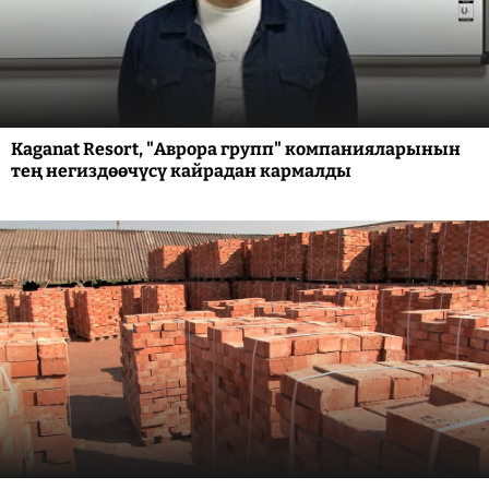
Kaganat Resort, "Аврора групп" компанияларынын
тең негиздөөчүсү кайрадан кармалды