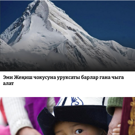
Эми Жеңиш чокусуна уруксаты барлар гана чыга
алат