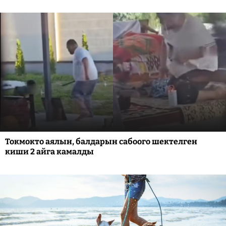
Токмокто аялын, балдарын сабоого шектелген
киши 2 айга камалды