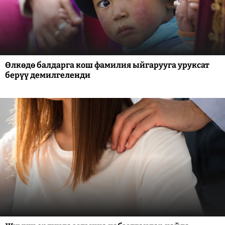
Өлкөдө балдарга кош фамилия ыйгарууга уруксат
берүү демилгеленди