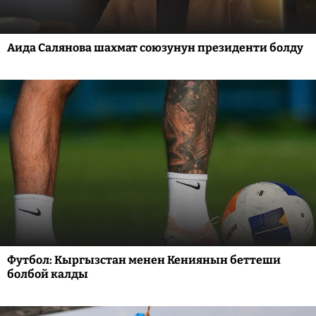
Аида Салянова шахмат союзунун президенти болду
Футбол: Кыргызстан менен Кениянын беттеши
болбой калды