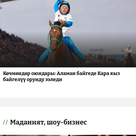
Көчмөндөр оюндары: Аламан байгеде Кара кыз
байгелүү орунду ээледи
Маданият, шоу-бизнес