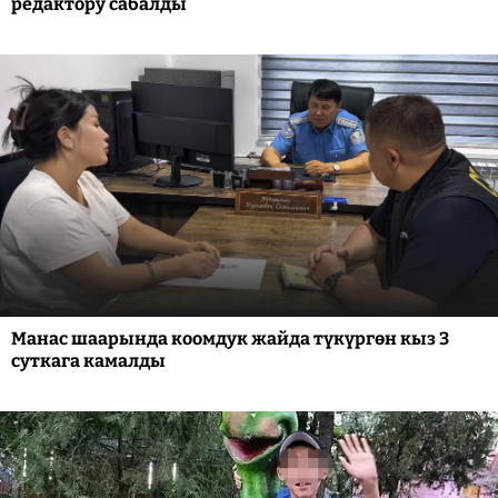
редактору сабалды
Манас шаарында коомдук жайда түкүргөн кыз 3
суткага камалды