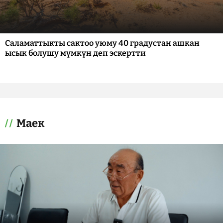
Саламаттыкты сактоо уюму 40 градустан ашкан
ысык болушу мүмкүн деп эскертти
Маек