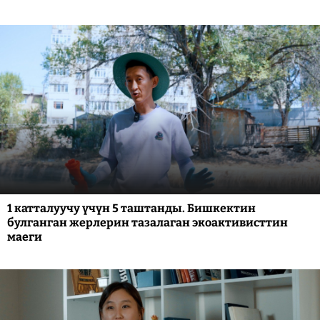
1 катталуучу үчүн 5 таштанды. Бишкектин
булганган жерлерин тазалаган экоактивисттин
маеги