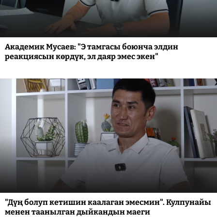
Академик Мусаев: "Э тамгасы боюнча элдин
реакциясын көрдүк, эл даяр эмес экен"
"Дүң болуп кетишин каалаган эмесмин". Кулпунайы
менен таанылган дыйкандын маеги