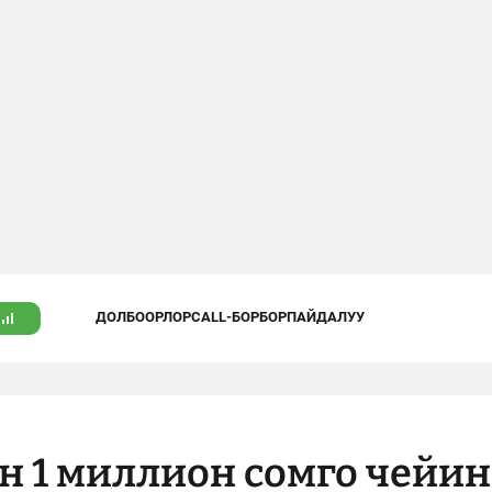
ДОЛБООРЛОР
CALL-БОРБОР
ПАЙДАЛУУ
н 1 миллион сомго чейин