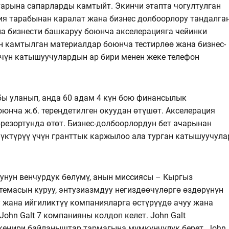
арына сапарларды камтыйт. Экинчи этапта чогултулган
ия тарабынан каралат жана бизнес долбоорлору тандалга
а бизнести башкаруу боюнча акселерацияга чейинки
н камтылган материалдар боюнча тестирлөө жана бизнес-
чүн катышуучулардын ар бири менен жеке телефон
бы уланып, анда 60 адам 4 күн бою финансылык
юнча ж.б. тереңдетилген окуудан өтүшөт. Акселерация
-резортунда өтөт. Бизнес-долбоорлордун бет ачарынан
нүктүрүү үчүн гранттык каржылоо ала турган катышуучула
обунун венчурдук бөлүмү, анын миссиясы – Кыргыз
темасын куруу, энтузиазмдуу негиздөөчүлөргө өздөрүнүн
 жана ийгиликтүү компанияларга өстүрүүдө ачуу жана
ohn Galt 7 компанияны колдоп келет. John Galt
кеңири байланыштар тармагына мүмкүнчүлүк берет. John