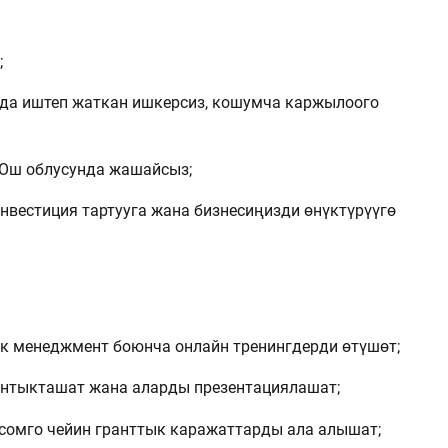
;
рда иштеп жаткан ишкерсиз, кошумча каржылоого
 Ош облусунда жашайсыз;
инвестиция тартууга жана бизнесиңизди өнүктүрүүгө
 менеджмент боюнча онлайн тренингдерди өтүшөт;
нтыкташат жана аларды презентациялашат;
сомго чейин гранттык каражаттарды ала алышат;