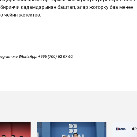
ы биринчи кадамдарынан баштап, алар жогорку баа менен
о чейин жетектөө.
legram же WhatsApp:
+996 (700) 62 07 60.