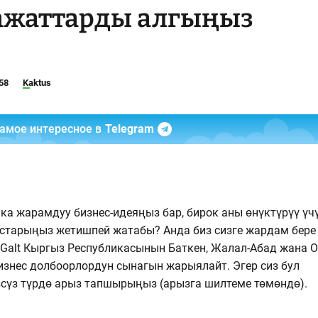
ажаттарды алгыңыз
58
Kaktus
самое интересное в
Telegram
ка жарамдуу бизнес-идеяңыз бар, бирок аны өнүктүрүү үч
старыңыз жетишпей жатабы? Анда биз сизге жардам бере
n Galt Кыргыз Республикасынын Баткен, Жалал-Абад жана 
изнес долбоорлордун сынагын жарыялайт. Эгер сиз бул
сүз түрдө арыз тапшырыңыз (арызга шилтеме төмөндө).