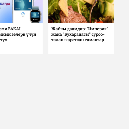
 эми BAKAI
Жайкы даамдар: "Империя"
ынын ээлери үчүн
жана "Бухарадагы" суроо-
түү
талап жараткан тамактар