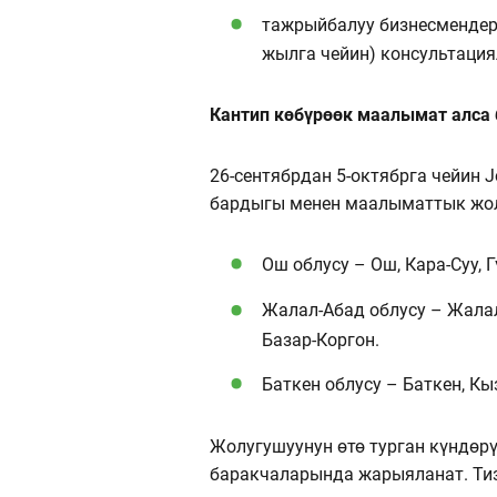
тажрыйбалуу бизнесмендер
жылга чейин) консультаци
Кантип көбүрөөк маалымат алса 
26-сентябрдан 5-октябрга чейин 
бардыгы менен маалыматтык жо
Ош облусу – Ош, Кара-Суу, Г
Жалал-Абад облусу – Жалал-
Базар-Коргон.
Баткен облусу – Баткен, Кы
Жолугушуунун өтө турган күндөр
баракчаларында жарыяланат. Тиз