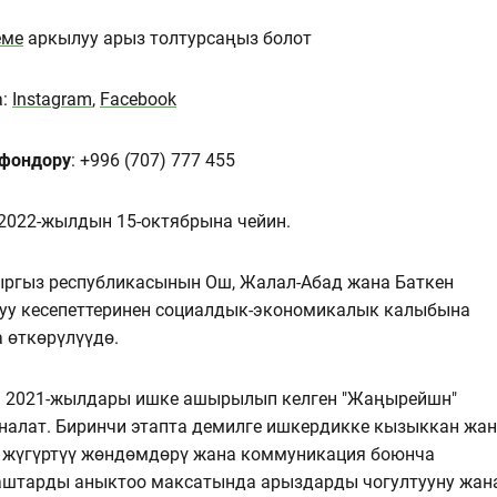
еме
аркылуу арыз толтурсаңыз болот
а:
Instagram
,
Facebook
ефондору
: +996 (707) 777 455
 2022-жылдын 15-октябрына чейин.
ыргыз республикасынын Ош, Жалал-Абад жана Баткен
дуу кесепеттеринен социалдык-экономикалык калыбына
 өткөрүлүүдө.
на 2021-жылдары ишке ашырылып келген "Жаңырейшн"
налат. Биринчи этапта демилге ишкердикке кызыккан жа
й жүгүртүү жөндөмдөрү жана коммуникация боюнча
аштарды аныктоо максатында арыздарды чогултууну жан