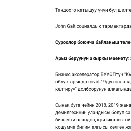
Тандоого катышуу үчүн бул
шилт
John Galt социалдык тармактард
Суроолор боюнча байланыш тел
Арыз берүүнүн акыркы мөөнөтү
:
Бизнес акселератор БУУӨПтүн "К
облустарында covid-19дун залал
келтирүү" долбоорунун алкагында
Сынак буга чейин 2018, 2019 жа
демилгесинин уландысы болуп са
бизнести пландоо, критикалык о
кошумча билим алгысы келген ж