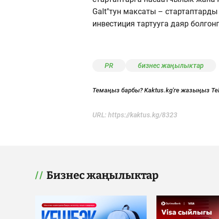
Galt"тун максаты – стартаптард
инвестиция тартууга даяр болгонг
PR
бизнес жаңылыктар
Темаңыз барбы? Kaktus.kg'ге жазыңыз Te
URL:
https://kaktus.kg/8323
Бизнес жаңылыктар