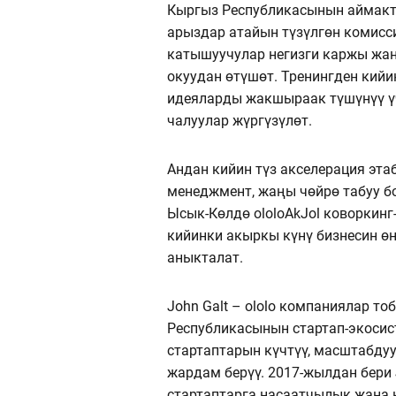
Кыргыз Республикасынын аймакт
арыздар атайын түзүлгөн комисс
катышуучулар негизги каржы жан
окуудан өтүшөт. Тренингден кийи
идеяларды жакшыраак түшүнүү ү
чалуулар жүргүзүлөт.
Андан кийин түз акселерация эта
менеджмент, жаңы чөйрө табуу бо
Ысык-Көлдө ololoAkJol коворкинг
кийинки акыркы күнү бизнесин ө
аныкталат.
John Galt – ololo компаниялар т
Республикасынын стартап-экосис
стартаптарын күчтүү, масштабдуу
жардам берүү. 2017-жылдан бери J
стартаптарга насаатчылык жана 