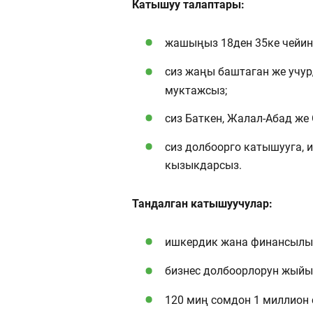
Катышуу талаптары:
жашыңыз 18ден 35ке чейин
сиз жаңы баштаган же учу
муктажсыз;
сиз Баткен, Жалал-Абад же
сиз долбоорго катышууга, 
кызыкдарсыз.
Тандалган катышуучулар:
ишкердик жана финансылык
бизнес долбоорлорун жыйы
120 миң сомдон 1 миллион 