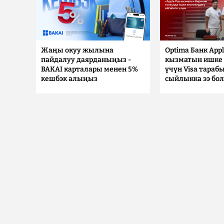
Жаңы окуу жылына
Optima Банк Appl
пайдалуу даярданыңыз -
кызматын ишке 
BAKAI карталары менен 5%
үчүн Visa тараб
кешбэк алыңыз
сыйлыкка ээ бо