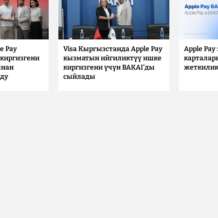
e Pay
Visa Кыргызстанда Apple Pay
Apple Pay
киргизгени
кызматын ийгиликтүү ишке
карталар
ынан
киргизгени үчүн BAKAI'ды
жеткилик
лду
сыйлады