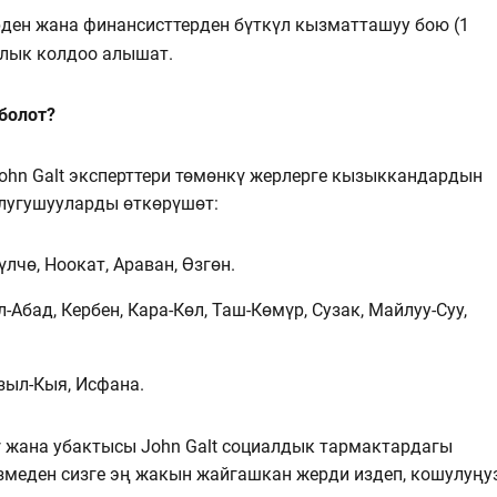
ден жана финансисттерден бүткүл кызматташуу бою (1
ялык колдоо алышат.
болот?
John Galt эксперттери төмөнкү жерлерге кызыккандардын
лугушууларды өткөрүшөт:
үлчө, Ноокат, Араван, Өзгөн.
Абад, Кербен, Кара-Көл, Таш-Көмүр, Сузак, Майлуу-Суу,
зыл-Кыя, Исфана.
ү жана убактысы John Galt социалдык тармактардагы
меден сизге эң жакын жайгашкан жерди издеп, кошулуңуз