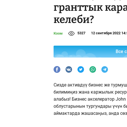
гранттык кар
келеби?
5327
12 сентября 2022 14:
Коом
Все 
Сизде активдүү бизнес же турмуш
билимиңиз жана каржылык ресур
алабыз! Бизнес акселератор Joh
облустарынын тургундары үчүн б
аймактарда жашасаңыз, анда сөз