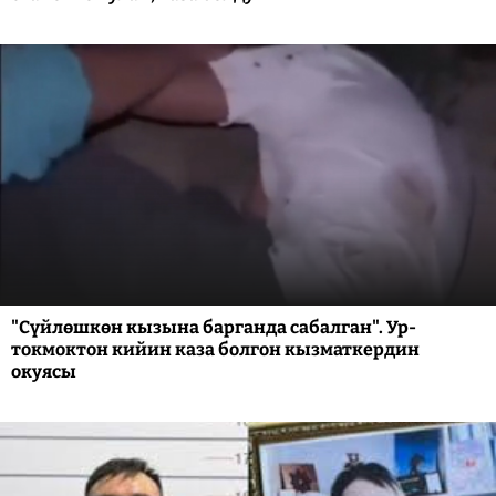
"Сүйлөшкөн кызына барганда сабалган". Ур-
токмоктон кийин каза болгон кызматкердин
окуясы