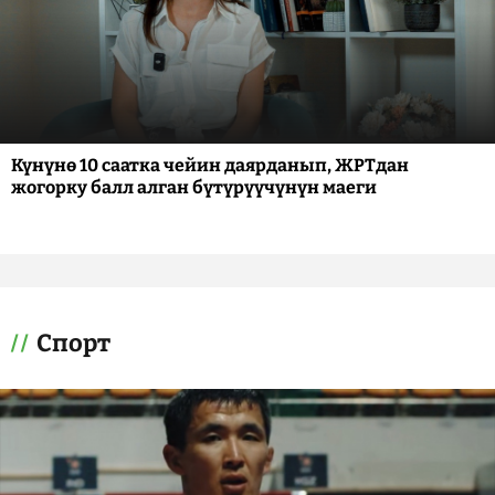
Күнүнө 10 саатка чейин даярданып, ЖРТдан
жогорку балл алган бүтүрүүчүнүн маеги
Спорт