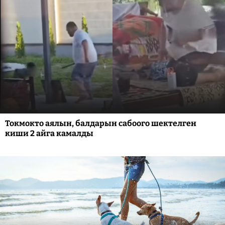
Токмокто аялын, балдарын сабоого шектелген
киши 2 айга камалды