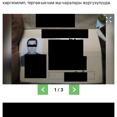
киргизилип, тергөө-ыкчам иш-чаралары жүргүзүлүүдө.
1
/
3