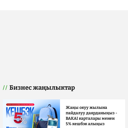
Бизнес жаңылыктар
Жаңы окуу жылына
пайдалуу даярданыңыз -
BAKAI карталары менен
5% кешбэк алыңыз