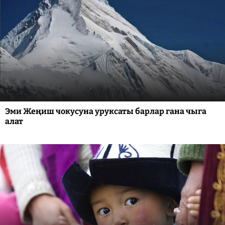
Эми Жеңиш чокусуна уруксаты барлар гана чыга
алат