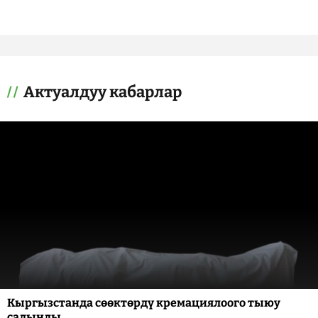
Актуалдуу кабарлар
Кыргызстанда сөөктөрдү кремациялоого тыюу
салынды