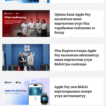
Optima Банк Apple Pay
кызматын ишке
киргизгени үчүн Visa
тарабынан сыйлыкка ээ
болду
Visa Кыргызстанда Apple
Pay кызматын ийгиликтүү
ишке киргизгени үчүн
BAKAI'ды сыйлады
Apple Pay эми BAKAI
карталарынын ээлери
үчүн жеткиликтүү