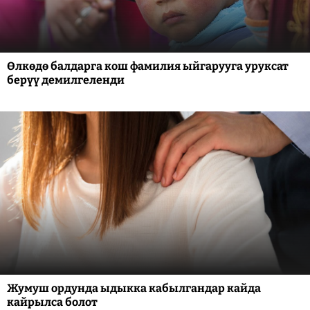
Өлкөдө балдарга кош фамилия ыйгарууга уруксат
берүү демилгеленди
Жумуш ордунда ыдыкка кабылгандар кайда
кайрылса болот