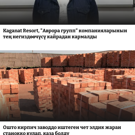
Kaganat Resort, "Аврора групп" компанияларынын
тең негиздөөчүсү кайрадан кармалды
Ошто кирпич заводдо иштеген чет элдик жаран
станокко кулап, каза болду