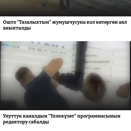
Ошто "Тазалыктын" жумушчусуна кол көтөргөн аял
аныкталды
Улуттук каналдын "Телекүзөт" программасынын
редактору сабалды