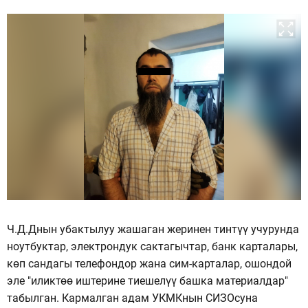
Ч.Д.Днын убактылуу жашаган жеринен тинтүү учурунда
ноутбуктар, электрондук сактагычтар, банк карталары,
көп сандагы телефондор жана сим-карталар, ошондой
эле "иликтөө иштерине тиешелүү башка материалдар"
табылган. Кармалган адам УКМКнын СИЗОсуна