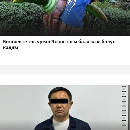
Бишкекте ток урган 9 жаштагы бала каза болуп
калды