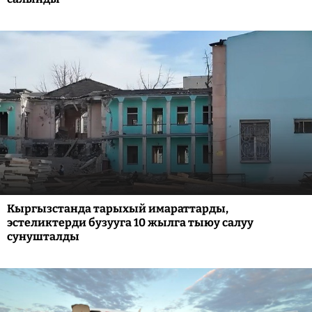
Кыргызстанда тарыхый имараттарды,
эстеликтерди бузууга 10 жылга тыюу салуу
сунушталды