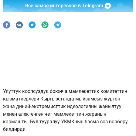
Все самое интересное в
Telegram
Улуттук коопсуздук боюнча мамлекеттик комитеттин
кызматкерлери Кыргызстанда мыйзамсыз жүргөн
жана диний-экстремисттик идеологияны жайылтуу
менен алектенген чет мамлекеттин жаранын
кармашты. Бул тууралуу УКМКнын басма сөз борбору
билдирди.