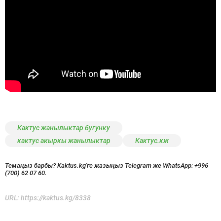
Кактус жанылыктар бугунку
кактус акыркы жанылыктар
Кактус.кж
Темаңыз барбы? Kaktus.kg'ге жазыңыз Telegram же WhatsApp:
+996
(700) 62 07 60.
URL:
https://kaktus.kg/8338