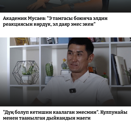
Академик Мусаев: "Э тамгасы боюнча элдин
реакциясын көрдүк, эл даяр эмес экен"
"Дүң болуп кетишин каалаган эмесмин". Кулпунайы
менен таанылган дыйкандын маеги