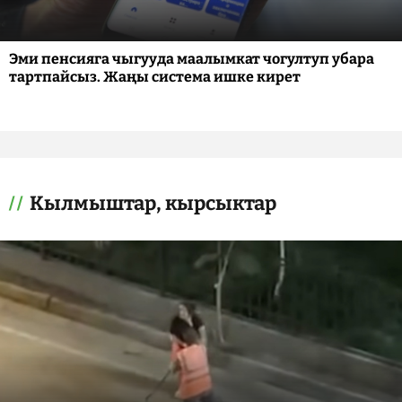
Эми пенсияга чыгууда маалымкат чогултуп убара
тартпайсыз. Жаңы система ишке кирет
Кылмыштар, кырсыктар