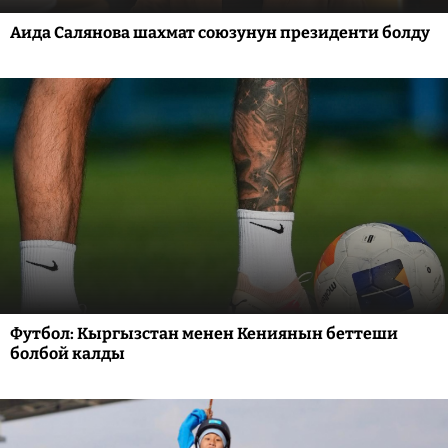
Аида Салянова шахмат союзунун президенти болду
Футбол: Кыргызстан менен Кениянын беттеши
болбой калды