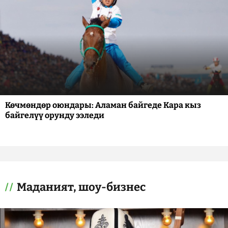
Көчмөндөр оюндары: Аламан байгеде Кара кыз
байгелүү орунду ээледи
Маданият, шоу-бизнес