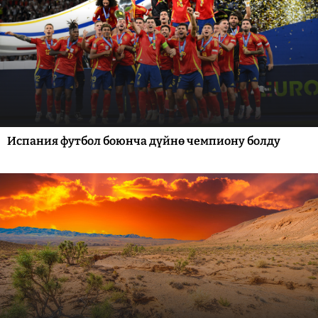
Испания футбол боюнча дүйнө чемпиону болду