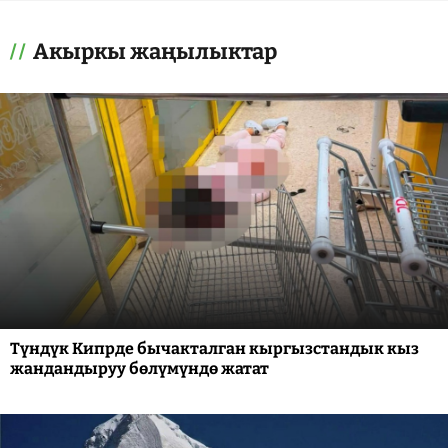
Акыркы жаңылыктар
Түндүк Кипрде бычакталган кыргызстандык кыз
жандандыруу бөлүмүндө жатат