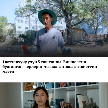
1 катталуучу үчүн 5 таштанды. Бишкектин
булганган жерлерин тазалаган экоактивисттин
маеги