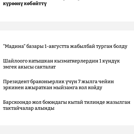
күрөөнү көбөйттү
"Мадина" базары 1-августта жабылбай турган болду
Шайлоого катышкан кызматкерлердин 1 күндүк
эмгек акысы сакталат
Президент браконьерлик үчүн 7 жылга чейин
эркинен ажыраткан мыйзамга кол койду
Барскоондо жол боюндагы кытай тилинде жазылган
тактайчалар алынды