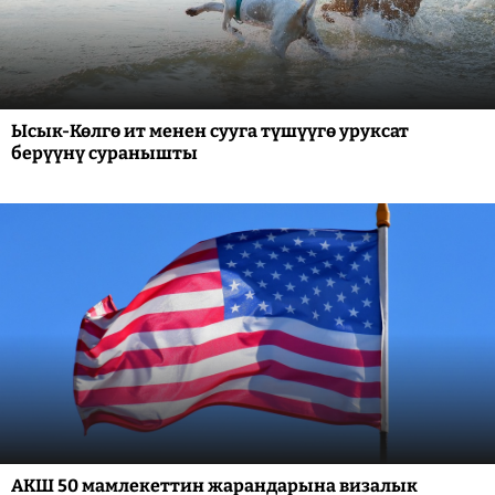
Ысык-Көлгө ит менен сууга түшүүгө уруксат
берүүнү суранышты
АКШ 50 мамлекеттин жарандарына визалык