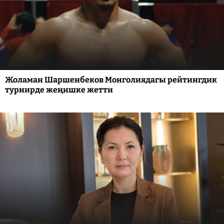
Жоламан Шаршенбеков Монголиядагы рейтингдик
турнирде жеңишке жетти