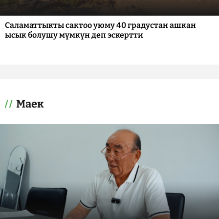
Саламаттыкты сактоо уюму 40 градустан ашкан
ысык болушу мүмкүн деп эскертти
Маек