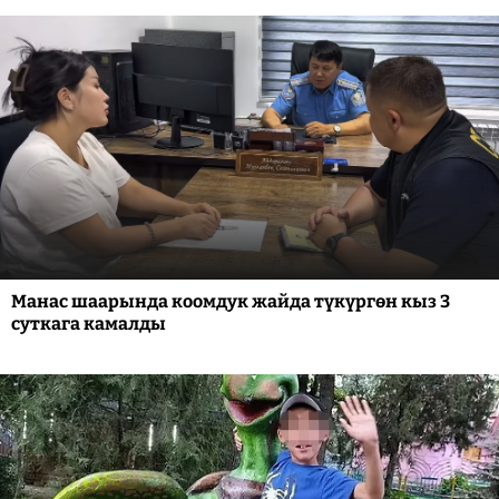
Манас шаарында коомдук жайда түкүргөн кыз 3
суткага камалды