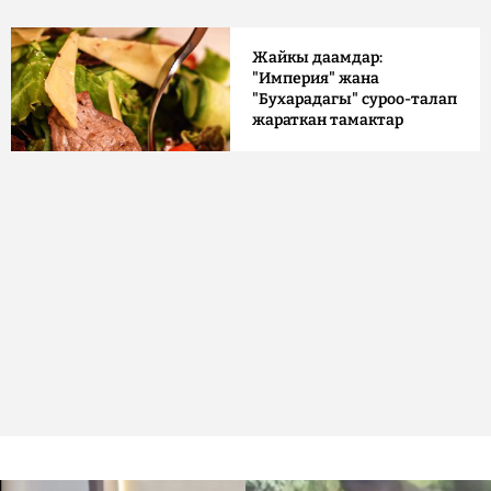
Жайкы даамдар:
"Империя" жана
"Бухарадагы" суроо-талап
жараткан тамактар