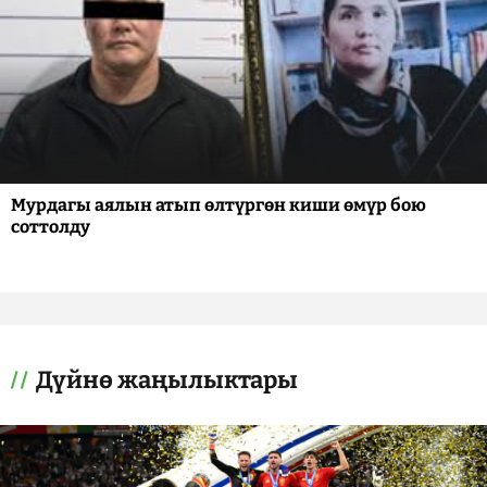
Мурдагы аялын атып өлтүргөн киши өмүр бою
соттолду
Дүйнө жаңылыктары