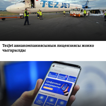
TezJet авиакомпаниясынын лицензиясы жокко
чыгарылды