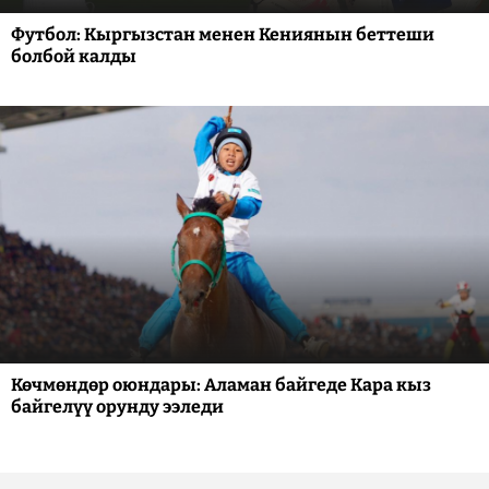
Футбол: Кыргызстан менен Кениянын беттеши
болбой калды
Көчмөндөр оюндары: Аламан байгеде Кара кыз
байгелүү орунду ээледи