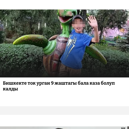
Бишкекте ток урган 9 жаштагы бала каза болуп
калды