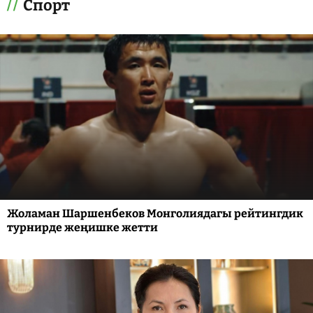
Спорт
Жоламан Шаршенбеков Монголиядагы рейтингдик
турнирде жеңишке жетти