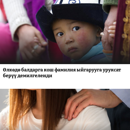
Өлкөдө балдарга кош фамилия ыйгарууга уруксат
берүү демилгеленди