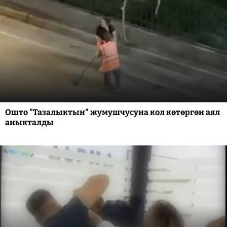
Ошто "Тазалыктын" жумушчусуна кол көтөргөн аял
аныкталды