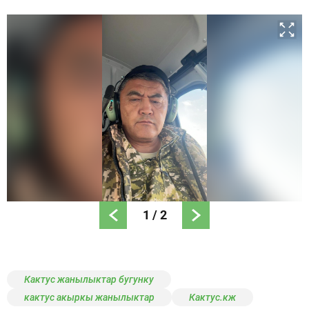
1
/
2
Кактус жанылыктар бугунку
кактус акыркы жанылыктар
Кактус.кж