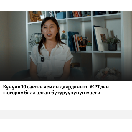
Күнүнө 10 саатка чейин даярданып, ЖРТдан
жогорку балл алган бүтүрүүчүнүн маеги