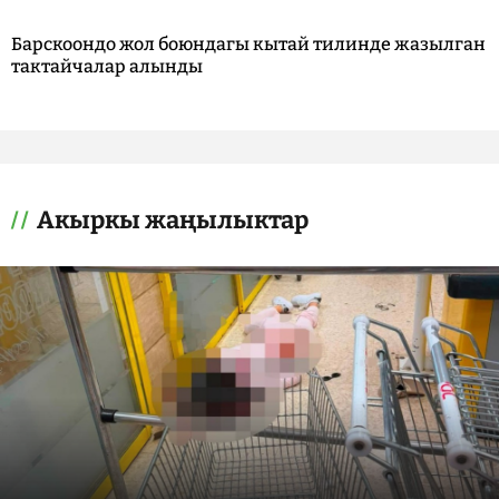
Барскоондо жол боюндагы кытай тилинде жазылган
тактайчалар алынды
Акыркы жаңылыктар