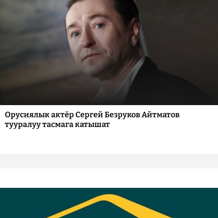
Орусиялык актёр Сергей Безруков Айтматов
тууралуу тасмага катышат