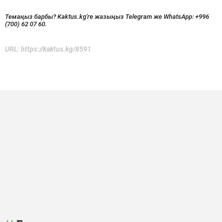
Темаңыз барбы? Kaktus.kg'ге жазыңыз Telegram же WhatsApp:
+996
(700) 62 07 60.
URL:
https://kaktus.kg/8591