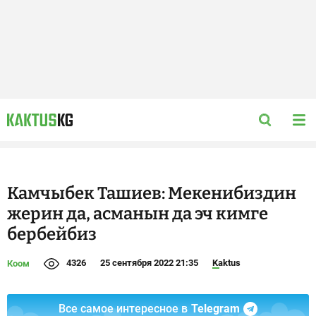
Камчыбек Ташиев: Мекенибиздин
жерин да, асманын да эч кимге
бербейбиз
4326
25 сентября 2022 21:35
Kaktus
Коом
Все самое интересное в
Telegram