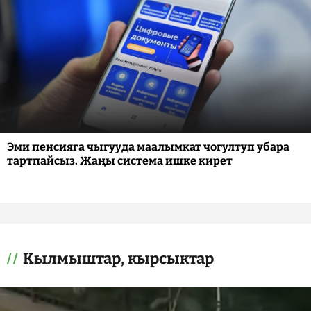
Эми пенсияга чыгууда маалымкат чогултуп убара
тартпайсыз. Жаңы система ишке кирет
Кылмыштар, кырсыктар