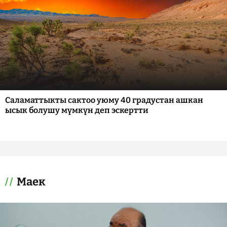
Саламаттыкты сактоо уюму 40 градустан ашкан
ысык болушу мүмкүн деп эскертти
Маек