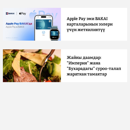
Apple Pay эми BAKAI
карталарынын ээлери
үчүн жеткиликтүү
Жайкы даамдар:
"Империя" жана
"Бухарадагы" суроо-талап
жараткан тамактар