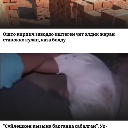
Ошто кирпич заводдо иштеген чет элдик жаран
станокко кулап, каза болду
"Сүйлөшкөн кызына барганда сабалган". Ур-