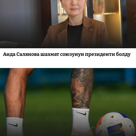
Аида Салянова шахмат союзунун президенти болду