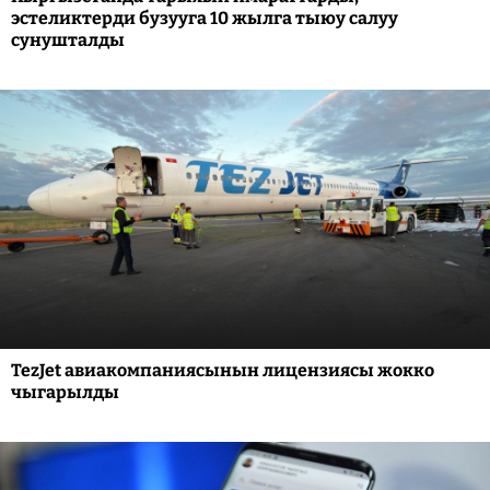
эстеликтерди бузууга 10 жылга тыюу салуу
сунушталды
TezJet авиакомпаниясынын лицензиясы жокко
чыгарылды