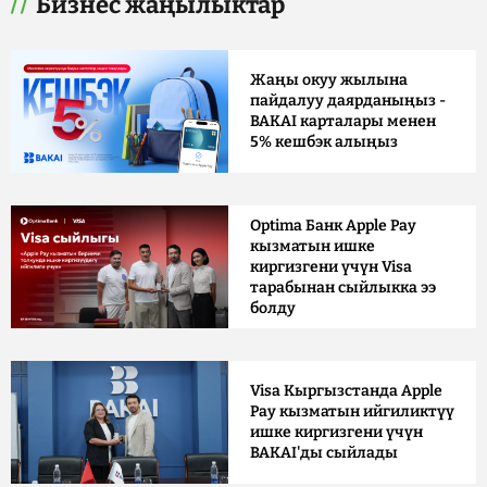
Бизнес жаңылыктар
Жаңы окуу жылына
пайдалуу даярданыңыз -
BAKAI карталары менен
5% кешбэк алыңыз
Optima Банк Apple Pay
кызматын ишке
киргизгени үчүн Visa
тарабынан сыйлыкка ээ
болду
Visa Кыргызстанда Apple
Pay кызматын ийгиликтүү
ишке киргизгени үчүн
BAKAI'ды сыйлады