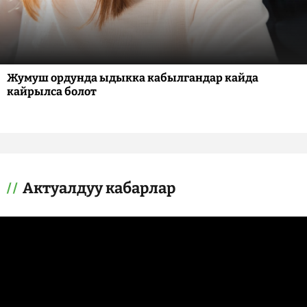
Жумуш ордунда ыдыкка кабылгандар кайда
кайрылса болот
Актуалдуу кабарлар