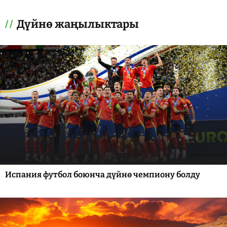
Дүйнө жаңылыктары
Испания футбол боюнча дүйнө чемпиону болду