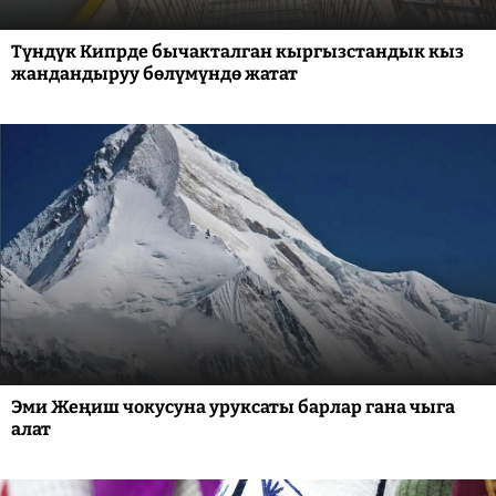
Түндүк Кипрде бычакталган кыргызстандык кыз
жандандыруу бөлүмүндө жатат
Эми Жеңиш чокусуна уруксаты барлар гана чыга
алат