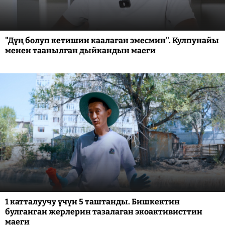
"Дүң болуп кетишин каалаган эмесмин". Кулпунайы
менен таанылган дыйкандын маеги
1 катталуучу үчүн 5 таштанды. Бишкектин
булганган жерлерин тазалаган экоактивисттин
маеги