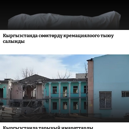
Кыргызстанда сөөктөрдү кремациялоого тыюу
салынды
Кыргызстанда тарыхый имараттарды,