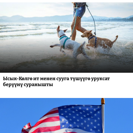
Ысык-Көлгө ит менен сууга түшүүгө уруксат
берүүнү суранышты