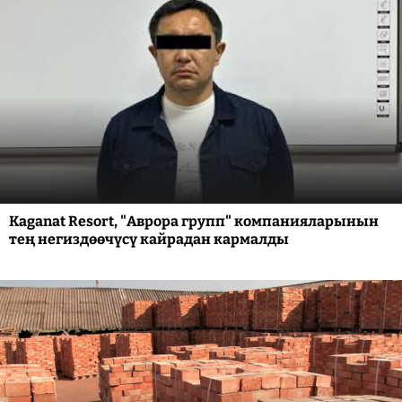
Kaganat Resort, "Аврора групп" компанияларынын
тең негиздөөчүсү кайрадан кармалды