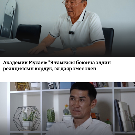
Академик Мусаев: "Э тамгасы боюнча элдин
реакциясын көрдүк, эл даяр эмес экен"