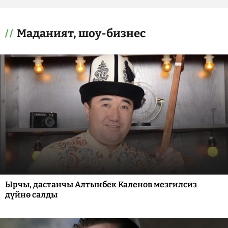
Маданият, шоу-бизнес
Ырчы, дастанчы Алтынбек Каленов мезгилсиз
дүйнө салды