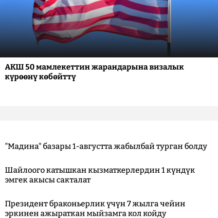
АКШ 50 мамлекеттин жарандарына визалык
күрөөнү көбөйттү
"Мадина" базары 1-августта жабылбай турган болду
Шайлоого катышкан кызматкерлердин 1 күндүк
эмгек акысы сакталат
Президент браконьерлик үчүн 7 жылга чейин
эркинен ажыраткан мыйзамга кол койду