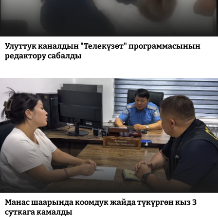
Улуттук каналдын "Телекүзөт" программасынын
редактору сабалды
Манас шаарында коомдук жайда түкүргөн кыз 3
суткага камалды