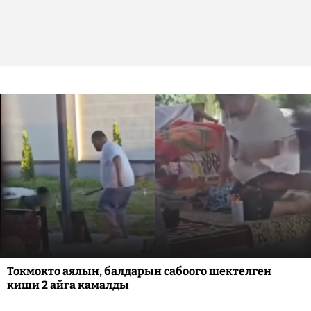
Токмокто аялын, балдарын сабоого шектелген
киши 2 айга камалды