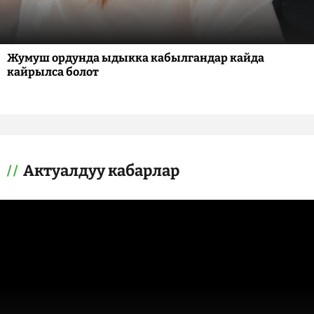
Жумуш ордунда ыдыкка кабылгандар кайда
кайрылса болот
Актуалдуу кабарлар