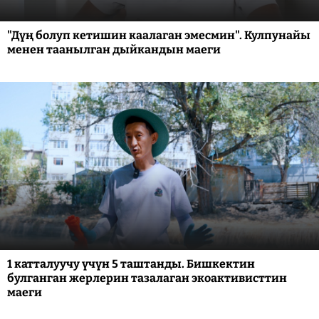
"Дүң болуп кетишин каалаган эмесмин". Кулпунайы
менен таанылган дыйкандын маеги
1 катталуучу үчүн 5 таштанды. Бишкектин
булганган жерлерин тазалаган экоактивисттин
маеги