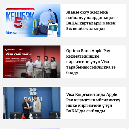
Жаңы окуу жылына
пайдалуу даярданыңыз -
BAKAI карталары менен
5% кешбэк алыңыз
Optima Банк Apple Pay
кызматын ишке
киргизгени үчүн Visa
тарабынан сыйлыкка ээ
болду
Visa Кыргызстанда Apple
Pay кызматын ийгиликтүү
ишке киргизгени үчүн
BAKAI'ды сыйлады