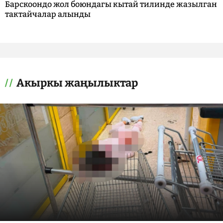
Барскоондо жол боюндагы кытай тилинде жазылган
тактайчалар алынды
Акыркы жаңылыктар