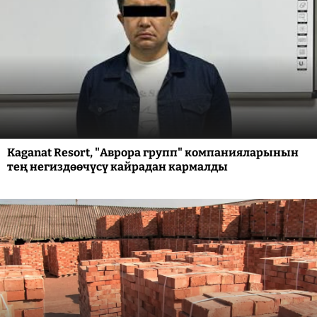
Kaganat Resort, "Аврора групп" компанияларынын
тең негиздөөчүсү кайрадан кармалды