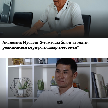
Академик Мусаев: "Э тамгасы боюнча элдин
реакциясын көрдүк, эл даяр эмес экен"