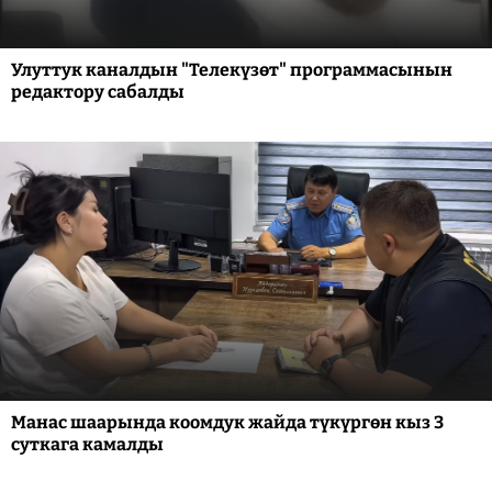
Улуттук каналдын "Телекүзөт" программасынын
редактору сабалды
Манас шаарында коомдук жайда түкүргөн кыз 3
суткага камалды