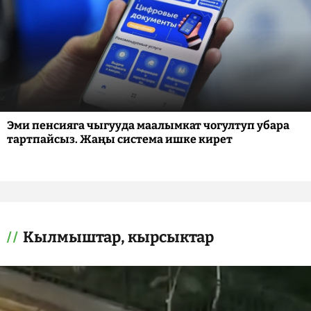
Эми пенсияга чыгууда маалымкат чогултуп убара
тартпайсыз. Жаңы система ишке кирет
Кылмыштар, кырсыктар