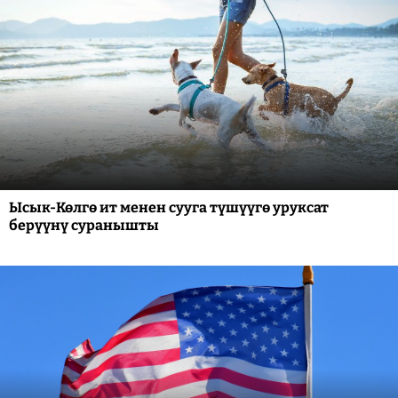
Ысык-Көлгө ит менен сууга түшүүгө уруксат
берүүнү суранышты