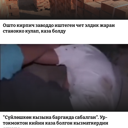
Ошто кирпич заводдо иштеген чет элдик жаран
станокко кулап, каза болду
"Сүйлөшкөн кызына барганда сабалган". Ур-
токмоктон кийин каза болгон кызматкердин