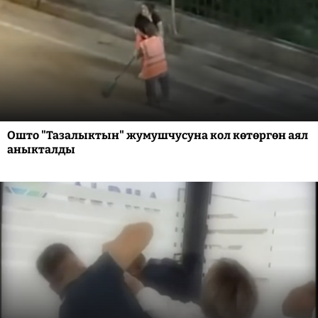
Ошто "Тазалыктын" жумушчусуна кол көтөргөн аял
аныкталды