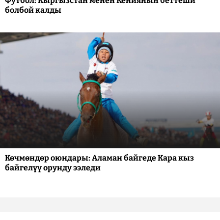
Футбол: Кыргызстан менен Кениянын беттеши
болбой калды
Көчмөндөр оюндары: Аламан байгеде Кара кыз
байгелүү орунду ээледи