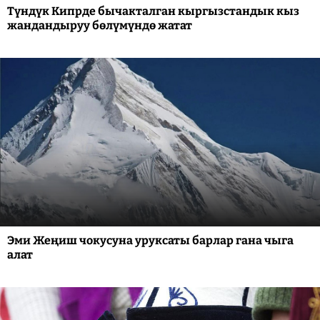
Түндүк Кипрде бычакталган кыргызстандык кыз
жандандыруу бөлүмүндө жатат
Эми Жеңиш чокусуна уруксаты барлар гана чыга
алат