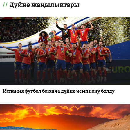
Дүйнө жаңылыктары
Испания футбол боюнча дүйнө чемпиону болду