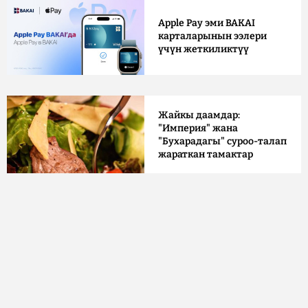
Apple Pay эми BAKAI
карталарынын ээлери
үчүн жеткиликтүү
Жайкы даамдар:
"Империя" жана
"Бухарадагы" суроо-талап
жараткан тамактар