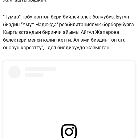
"Тумар" тобу көптөн бери бийлей элек болчубуз. Бүгүн
биздин "Үмүт-Надежда" реабилитациялык борборубузга
Кыргызстандын биринчи айымы Айгүл Жапарова
белектери менен келип кетти. Ал эми биздин топ ага
өнөрүн көрсөттү", - деп билдирүүдө жазылган.