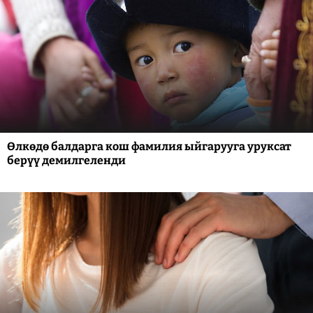
Өлкөдө балдарга кош фамилия ыйгарууга уруксат
берүү демилгеленди