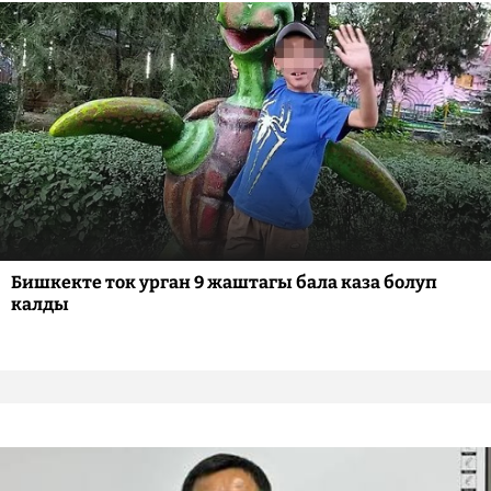
Бишкекте ток урган 9 жаштагы бала каза болуп
калды