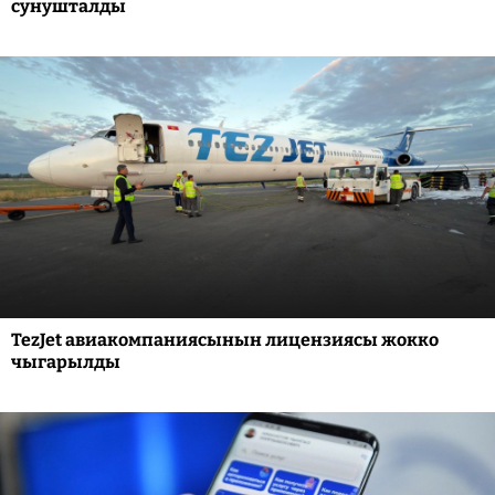
сунушталды
TezJet авиакомпаниясынын лицензиясы жокко
чыгарылды