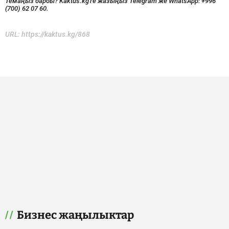
Темаңыз барбы? Kaktus.kg'ге жазыңыз Telegram же WhatsApp:
+996
(700) 62 07 60.
URL:
https://kaktus.kg/868
Бизнес жаңылыктар