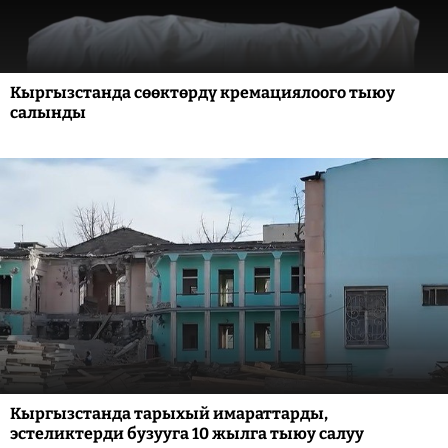
Кыргызстанда сөөктөрдү кремациялоого тыюу
салынды
Кыргызстанда тарыхый имараттарды,
эстеликтерди бузууга 10 жылга тыюу салуу