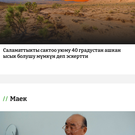
Саламаттыкты сактоо уюму 40 градустан ашкан
ысык болушу мүмкүн деп эскертти
Маек