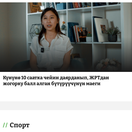
Күнүнө 10 саатка чейин даярданып, ЖРТдан
жогорку балл алган бүтүрүүчүнүн маеги
Спорт