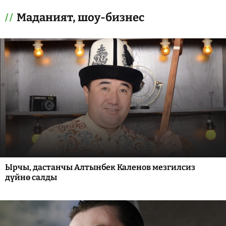
Маданият, шоу-бизнес
Ырчы, дастанчы Алтынбек Каленов мезгилсиз
дүйнө салды