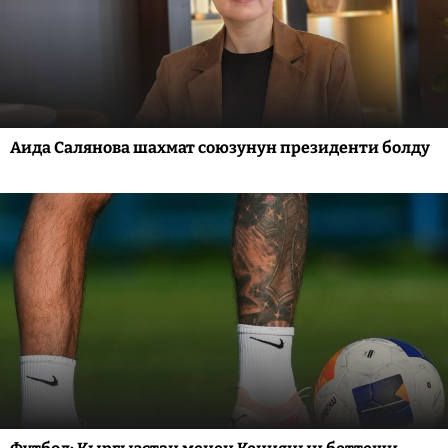
Аида Салянова шахмат союзунун президенти болду