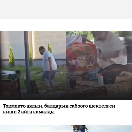
Токмокто аялын, балдарын сабоого шектелген
киши 2 айга камалды