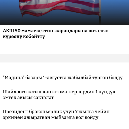
АКШ 50 мамлекеттин жарандарына визалык
күрөөнү көбөйттү
"Мадина" базары 1-августта жабылбай турган болду
Шайлоого катышкан кызматкерлердин 1 күндүк
эмгек акысы сакталат
Президент браконьерлик үчүн 7 жылга чейин
эркинен ажыраткан мыйзамга кол койду