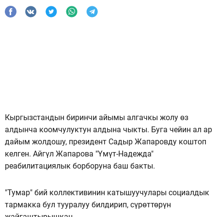
Кыргызстандын биринчи айымы алгачкы жолу өз
алдынча коомчулуктун алдына чыкты. Буга чейин ал ар
дайым жолдошу, президент Садыр Жапаровду коштоп
келген. Айгүл Жапарова "Үмүт-Надежда"
реабилитациялык борборуна баш бакты.
"Тумар" бий коллективинин катышуучулары социалдык
тармакка бул тууралуу билдирип, сүрөттөрүн
жайгаштырышкан.