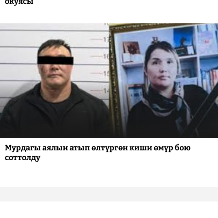
окуясы
Мурдагы аялын атып өлтүргөн киши өмүр бою
соттолду