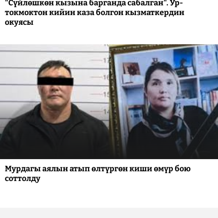
"Сүйлөшкөн кызына барганда сабалган". Ур-
токмоктон кийин каза болгон кызматкердин
окуясы
Мурдагы аялын атып өлтүргөн киши өмүр бою
соттолду