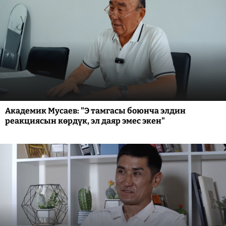
Академик Мусаев: "Э тамгасы боюнча элдин
реакциясын көрдүк, эл даяр эмес экен"