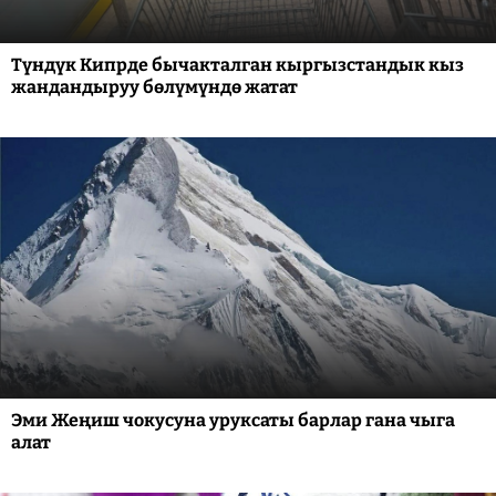
Түндүк Кипрде бычакталган кыргызстандык кыз
жандандыруу бөлүмүндө жатат
Эми Жеңиш чокусуна уруксаты барлар гана чыга
алат