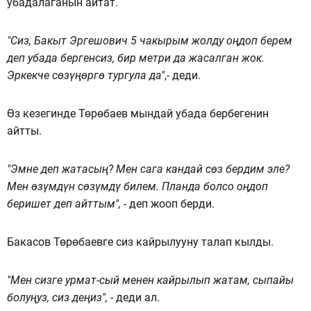
убадалаганын айтат.
"Сиз, Бакыт Эргешович 5 чакырым жолду оңдоп берем
деп убада бергенсиз, бир метри да жасалган жок.
Эркекче сөзүңөргө тургула да"
,- деди.
Өз кезегинде Төрөбаев мындай убада бербегенин
айтты.
"Эмне деп жатасың? Мен сага кандай сөз бердим эле?
Мен өзүмдүн сөзүмдү билем. Планда болсо оңдоп
беришет деп айттым",
- деп жооп берди.
Бакасов Төрөбаевге сиз кайрылууну талап кылды.
"Мен сизге урмат-сый менен кайрылып жатам, сыпайы
болуңуз, сиз деңиз",
- деди ал.