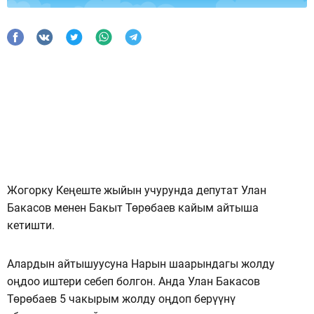
Жогорку Кеңеште жыйын учурунда депутат Улан
Бакасов менен Бакыт Төрөбаев кайым айтыша
кетишти.
Алардын айтышуусуна Нарын шаарындагы жолду
оңдоо иштери себеп болгон. Анда Улан Бакасов
Төрөбаев 5 чакырым жолду оңдоп берүүнү