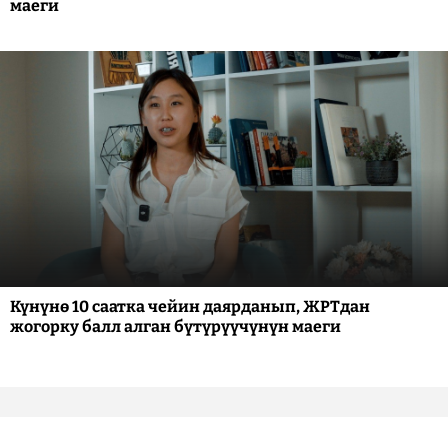
маеги
Күнүнө 10 саатка чейин даярданып, ЖРТдан
жогорку балл алган бүтүрүүчүнүн маеги