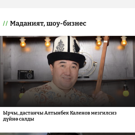
Маданият, шоу-бизнес
Ырчы, дастанчы Алтынбек Каленов мезгилсиз
дүйнө салды