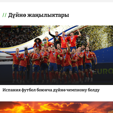
Дүйнө жаңылыктары
Испания футбол боюнча дүйнө чемпиону болду