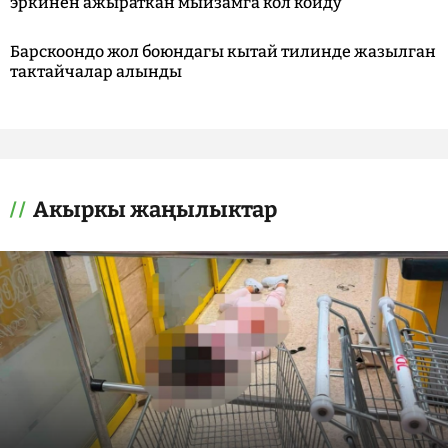
эркинен ажыраткан мыйзамга кол койду
Барскоондо жол боюндагы кытай тилинде жазылган
тактайчалар алынды
Акыркы жаңылыктар