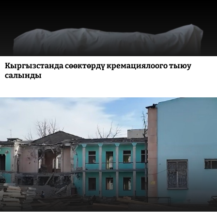
Кыргызстанда сөөктөрдү кремациялоого тыюу
салынды