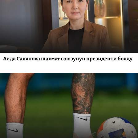
Аида Салянова шахмат союзунун президенти болду