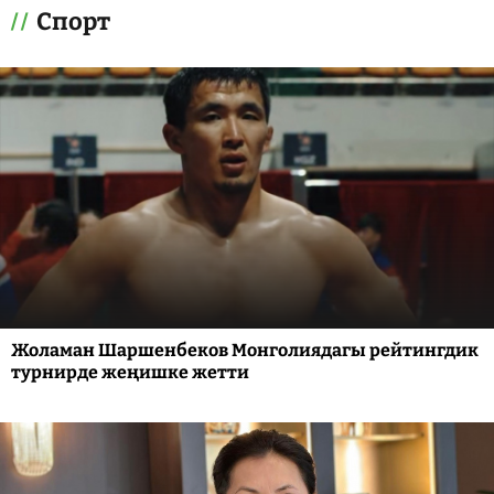
Спорт
Жоламан Шаршенбеков Монголиядагы рейтингдик
турнирде жеңишке жетти