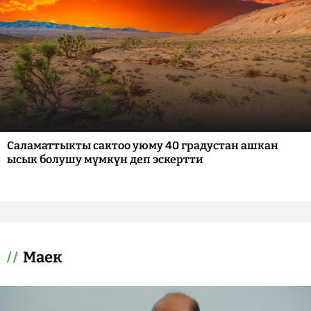
Саламаттыкты сактоо уюму 40 градустан ашкан
ысык болушу мүмкүн деп эскертти
Маек