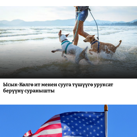
Ысык-Көлгө ит менен сууга түшүүгө уруксат
берүүнү суранышты