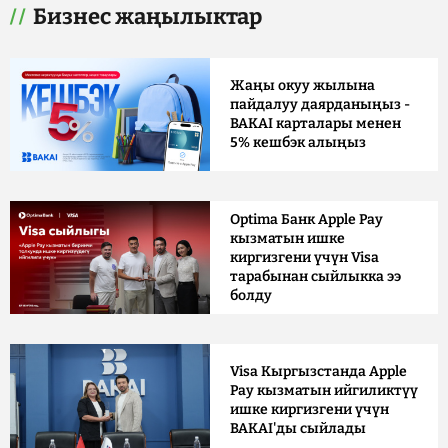
Бизнес жаңылыктар
Жаңы окуу жылына
пайдалуу даярданыңыз -
BAKAI карталары менен
5% кешбэк алыңыз
Optima Банк Apple Pay
кызматын ишке
киргизгени үчүн Visa
тарабынан сыйлыкка ээ
болду
Visa Кыргызстанда Apple
Pay кызматын ийгиликтүү
ишке киргизгени үчүн
BAKAI'ды сыйлады