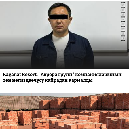
Kaganat Resort, "Аврора групп" компанияларынын
тең негиздөөчүсү кайрадан кармалды