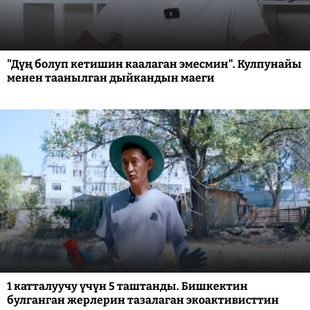
"Дүң болуп кетишин каалаган эмесмин". Кулпунайы
менен таанылган дыйкандын маеги
1 катталуучу үчүн 5 таштанды. Бишкектин
булганган жерлерин тазалаган экоактивисттин