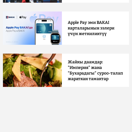
Apple Pay эми BAKAI
карталарынын ээлери
үчүн жеткиликтүү
Жайкы даамдар:
"Империя" жана
"Бухарадагы" суроо-талап
жараткан тамактар