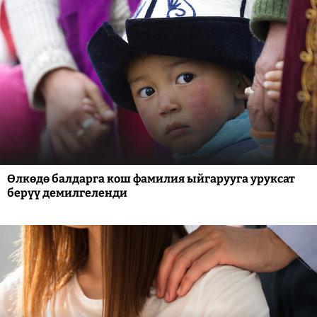
Өлкөдө балдарга кош фамилия ыйгарууга уруксат
берүү демилгеленди