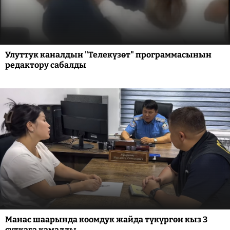
Улуттук каналдын "Телекүзөт" программасынын
редактору сабалды
Манас шаарында коомдук жайда түкүргөн кыз 3
суткага камалды