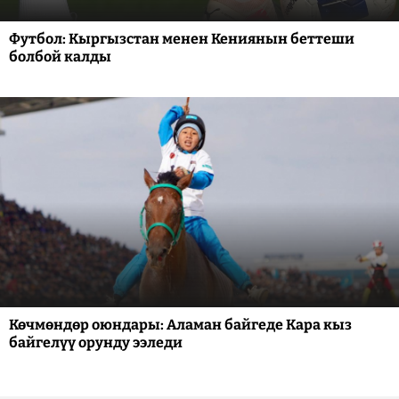
Футбол: Кыргызстан менен Кениянын беттеши
болбой калды
Көчмөндөр оюндары: Аламан байгеде Кара кыз
байгелүү орунду ээледи