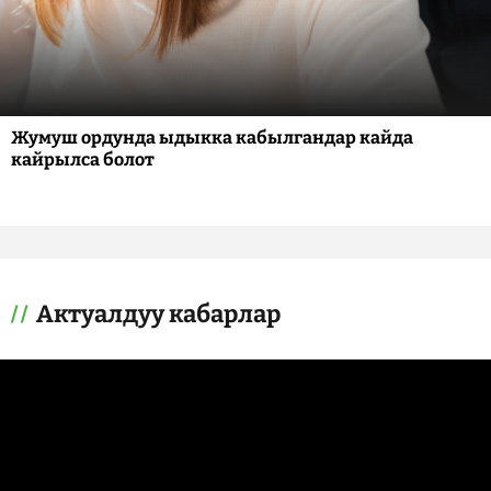
Жумуш ордунда ыдыкка кабылгандар кайда
кайрылса болот
Актуалдуу кабарлар