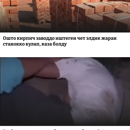
Ошто кирпич заводдо иштеген чет элдик жаран
станокко кулап, каза болду