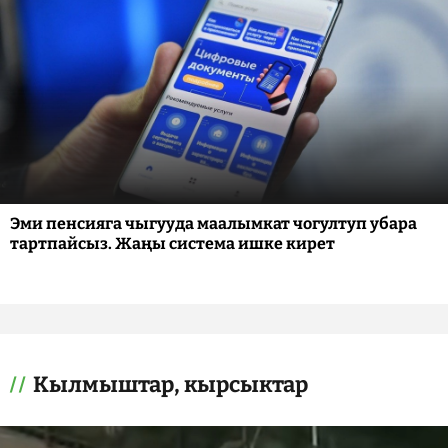
Эми пенсияга чыгууда маалымкат чогултуп убара
тартпайсыз. Жаңы система ишке кирет
Кылмыштар, кырсыктар