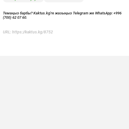
Темаңыз барбы? Kaktus.kg'ге жазыңыз Telegram же WhatsApp:
+996
(700) 62 07 60.
URL:
https://kaktus.kg/8752