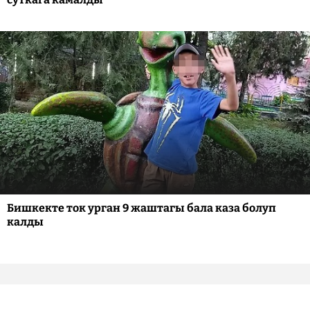
Бишкекте ток урган 9 жаштагы бала каза болуп
калды