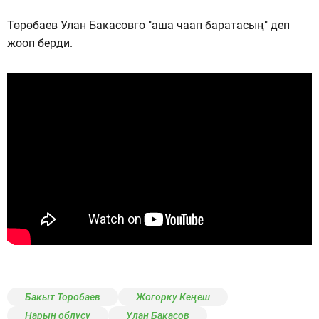
Төрөбаев Улан Бакасовго "аша чаап баратасың" деп
жооп берди.
Бакыт Торобаев
Жогорку Кеңеш
Нарын облусу
Улан Бакасов