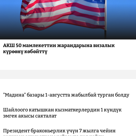
АКШ 50 мамлекеттин жарандарына визалык
күрөөнү көбөйттү
"Мадина" базары 1-августта жабылбай турган болду
Шайлоого катышкан кызматкерлердин 1 күндүк
эмгек акысы сакталат
Президент браконьерлик үчүн 7 жылга чейин