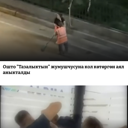
Ошто "Тазалыктын" жумушчусуна кол көтөргөн аял
аныкталды