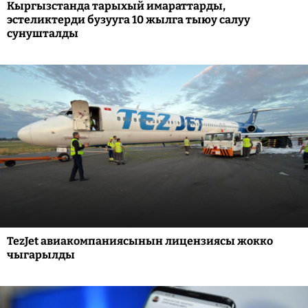
Кыргызстанда тарыхый имараттарды,
эстеликтерди бузууга 10 жылга тыюу салуу
сунушталды
TezJet авиакомпаниясынын лицензиясы жокко
чыгарылды