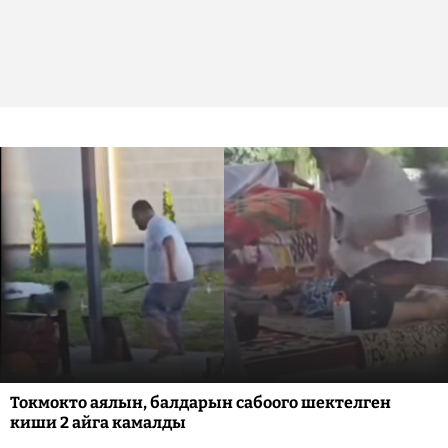
Токмокто аялын, балдарын сабоого шектелген
киши 2 айга камалды