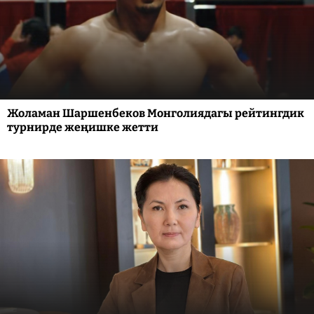
Жоламан Шаршенбеков Монголиядагы рейтингдик
турнирде жеңишке жетти