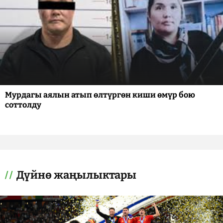
Мурдагы аялын атып өлтүргөн киши өмүр бою
соттолду
Дүйнө жаңылыктары