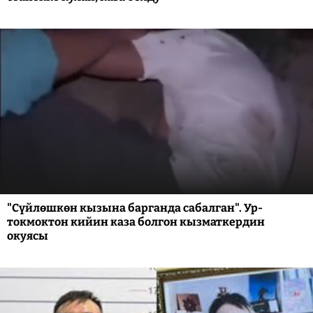
"Сүйлөшкөн кызына барганда сабалган". Ур-
токмоктон кийин каза болгон кызматкердин
окуясы