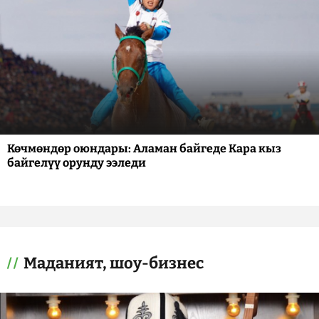
Көчмөндөр оюндары: Аламан байгеде Кара кыз
байгелүү орунду ээледи
Маданият, шоу-бизнес