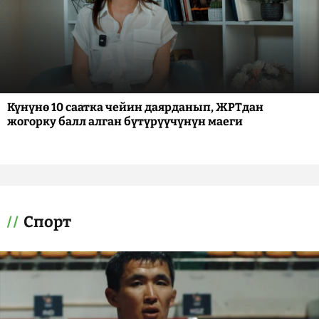
Күнүнө 10 саатка чейин даярданып, ЖРТдан
жогорку балл алган бүтүрүүчүнүн маеги
Спорт