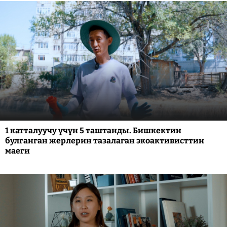
1 катталуучу үчүн 5 таштанды. Бишкектин
булганган жерлерин тазалаган экоактивисттин
маеги