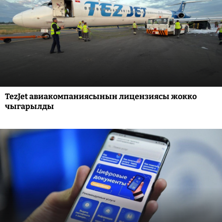
TezJet авиакомпаниясынын лицензиясы жокко
чыгарылды