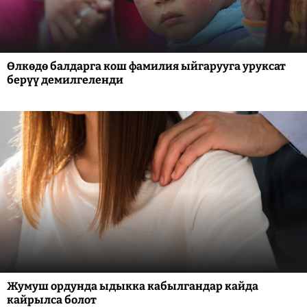
Өлкөдө балдарга кош фамилия ыйгарууга уруксат
берүү демилгеленди
Жумуш ордунда ыдыкка кабылгандар кайда
кайрылса болот