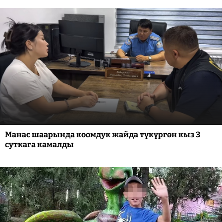
Манас шаарында коомдук жайда түкүргөн кыз 3
суткага камалды