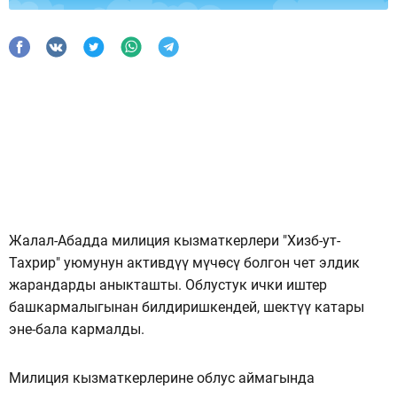
Жалал-Абадда милиция кызматкерлери "Хизб-ут-
Тахрир" уюмунун активдүү мүчөсү болгон чет элдик
жарандарды аныкташты. Облустук ички иштер
башкармалыгынан билдиришкендей, шектүү катары
эне-бала кармалды.
Милиция кызматкерлерине облус аймагында