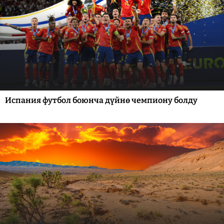
Испания футбол боюнча дүйнө чемпиону болду