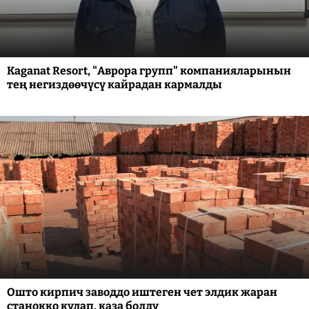
Kaganat Resort, "Аврора групп" компанияларынын
тең негиздөөчүсү кайрадан кармалды
Ошто кирпич заводдо иштеген чет элдик жаран
станокко кулап, каза болду