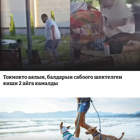
Токмокто аялын, балдарын сабоого шектелген
киши 2 айга камалды