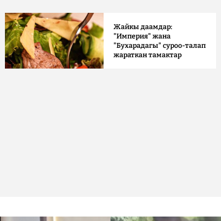
Жайкы даамдар:
"Империя" жана
"Бухарадагы" суроо-талап
жараткан тамактар