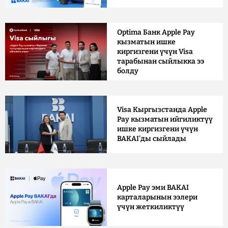
Optima Банк Apple Pay
кызматын ишке
киргизгени үчүн Visa
тарабынан сыйлыкка ээ
болду
Visa Кыргызстанда Apple
Pay кызматын ийгиликтүү
ишке киргизгени үчүн
BAKAI'ды сыйлады
Apple Pay эми BAKAI
карталарынын ээлери
үчүн жеткиликтүү