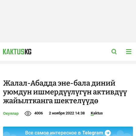
Жалал-Абадда эне-бала диний
уюмдун ишмердүүлүгүн активдүү
жайылтканга шектелүүдө
4006
2 ноября 2022 14:38
Kaktus
Окуялар
Все самое интересное в
Telegram