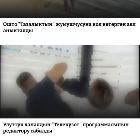
Ошто "Тазалыктын" жумушчусуна кол көтөргөн аял
аныкталды
Улуттук каналдын "Телекүзөт" программасынын
редактору сабалды