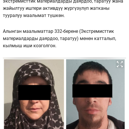
экстремисттик материалдарды даярдоо, таратуу жана
жайылтуу иштери активдүү жүргүзүлүп жатканы
тууралуу маалымат түшкөн.
Алынган маалыматтар 332-берене (Экстремисттик
материалдарды даярдоо, таратуу) менен катталып,
кылмыш иши козголгон.