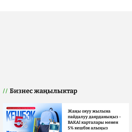
Бизнес жаңылыктар
Жаңы окуу жылына
пайдалуу даярданыңыз -
BAKAI карталары менен
5% кешбэк алыңыз