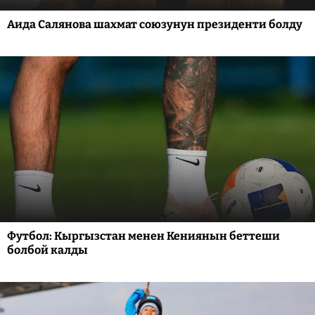
Аида Салянова шахмат союзунун президенти болду
Футбол: Кыргызстан менен Кениянын беттеши
болбой калды