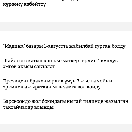
күрөөнү көбөйттү
"Мадина" базары 1-августта жабылбай турган болду
Шайлоого катышкан кызматкерлердин 1 күндүк
эмгек акысы сакталат
Президент браконьерлик үчүн 7 жылга чейин
эркинен ажыраткан мыйзамга кол койду
Барскоондо жол боюндагы кытай тилинде жазылган
тактайчалар алынды