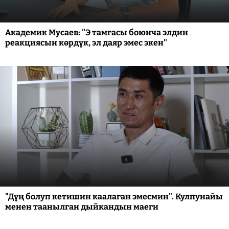
Академик Мусаев: "Э тамгасы боюнча элдин
реакциясын көрдүк, эл даяр эмес экен"
"Дүң болуп кетишин каалаган эмесмин". Кулпунайы
менен таанылган дыйкандын маеги