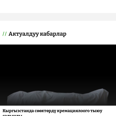
Актуалдуу кабарлар
Кыргызстанда сөөктөрдү кремациялоого тыюу
салынды