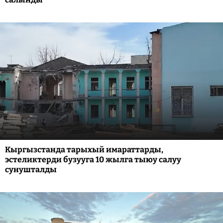
Кыргызстанда тарыхый имараттарды,
эстеликтерди бузууга 10 жылга тыюу салуу
сунушталды