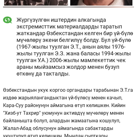
Жүргүзүлгөн иштердин алкагында
экстремисттик материалдарды таратып
жаткандар Өзбекстандан келген бир үй-бүлө
мүчөлөрү экени белгилүү болду. Бул үй-бүлө
(1967-жылы туулган Э.Т., анын аялы 1976-
жылы туулган Э.З. жана баласы 1994-жылы
туулган У.А.) 2006-жылы мамлекеттик чек
араны мыйзамсыз жолдор менен бузуп
өткөнү да такталды.
Өзбекстандын укук коргоо органдары тарабынан Э.Т.га
издөө жарыялангандыктан үй-бүлөсү менен качып,
Кара-Суу районунун аймагына өтүп келишкен. Кийин
"Хизб-ут Тахрир" уюмунун активдүү мүчөлөрү менен
байланышта болуп, алардын жамаатына кошулуп,
Жалал-Абад облусунун аймагында сабактарды
уюштуруп өтүп келишкен. Мындан сырткары