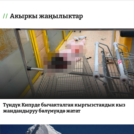
Акыркы жаңылыктар
Түндүк Кипрде бычакталган кыргызстандык кыз
жандандыруу бөлүмүндө жатат