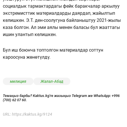
социалдык тармактардагы фейк баракчалар аркылуу
экстремисттик материалдарды даярдап, жайылтып
келишкен. Э.Т. ден-соолугуна байланыштуу 2021-жылы
каза болгон. Ал эми аялы менен баласы бул жааттагы
ишин улантып келишкен.
Бул иш боюнча топтолгон материалдар соттун
кароосуна жөнөтүлдү.
милиция
Жалал-Абад
Темаңыз барбы? Kaktus.kg'ге жазыңыз Telegram же WhatsApp:
+996
(700) 62 07 60.
URL:
https://kaktus.kg/9124