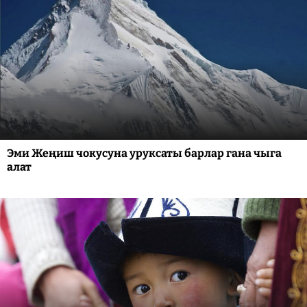
Эми Жеңиш чокусуна уруксаты барлар гана чыга
алат