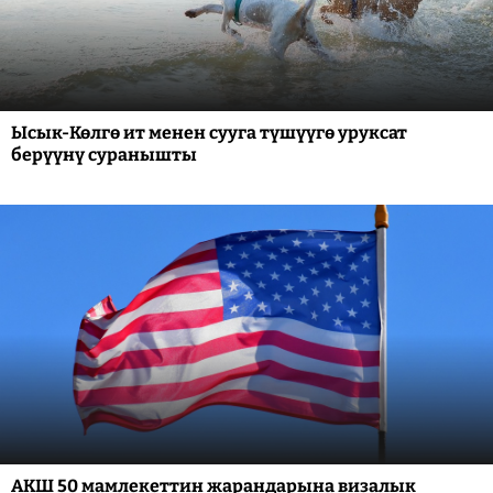
Ысык-Көлгө ит менен сууга түшүүгө уруксат
берүүнү суранышты
АКШ 50 мамлекеттин жарандарына визалык