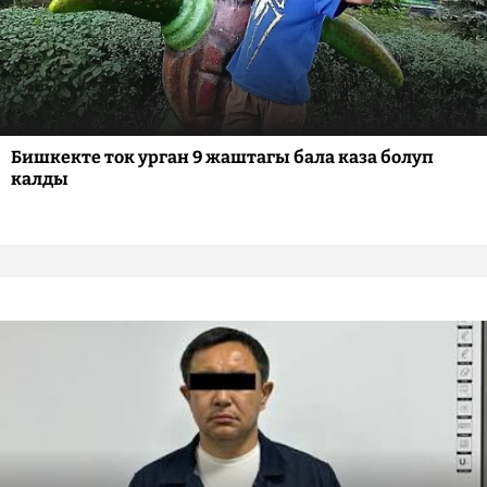
Бишкекте ток урган 9 жаштагы бала каза болуп
калды