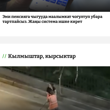
Эми пенсияга чыгууда маалымкат чогултуп убара
тартпайсыз. Жаңы система ишке кирет
Кылмыштар, кырсыктар