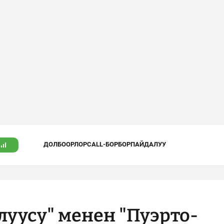
ДОЛБООРЛОР
CALL-БОРБОР
ПАЙДАЛУУ
луусу" менен "Пуэрто-