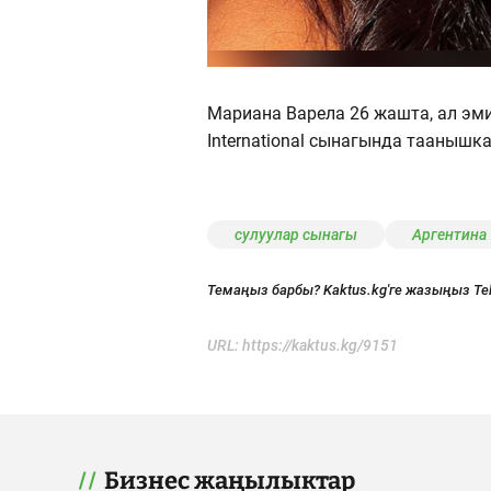
Мариана Варела 26 жашта, ал эм
International сынагында таанышка
сулуулар сынагы
Аргентина
Темаңыз барбы? Kaktus.kg'ге жазыңыз Te
URL:
https://kaktus.kg/9151
Бизнес жаңылыктар