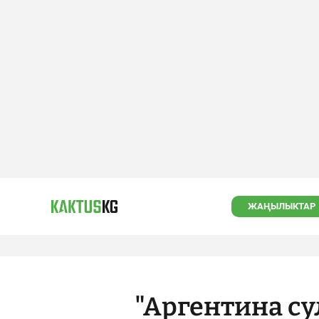
ЖАҢЫЛЫКТАР
"Аргентина су