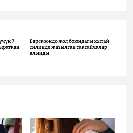
үчүн 7
Барскоондо жол боюндагы кытай
ыраткан
тилинде жазылган тактайчалар
алынды