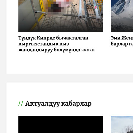
Түндүк Кипрде бычакталган
Эми Жең
кыргызстандык кыз
барлар г
жандандыруу бөлүмүндө жатат
Актуалдуу кабарлар