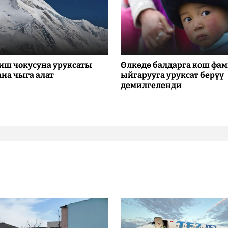
иш чокусуна уруксаты
Өлкөдө балдарга кош фа
ана чыга алат
ыйгарууга уруксат берүү
демилгеленди