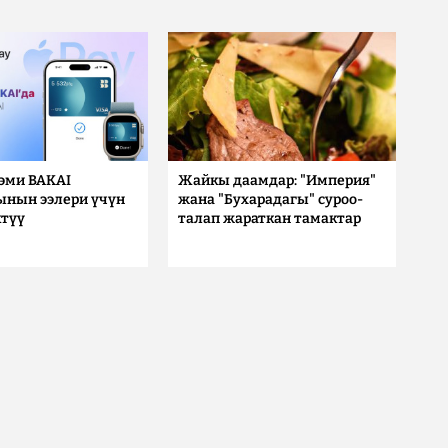
 эми BAKAI
Жайкы даамдар: "Империя"
ынын ээлери үчүн
жана "Бухарадагы" суроо-
түү
талап жараткан тамактар