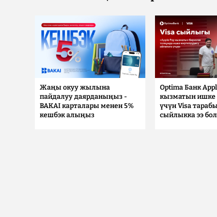
Жаңы окуу жылына
Optima Банк Appl
пайдалуу даярданыңыз -
кызматын ишке 
BAKAI карталары менен 5%
үчүн Visa тараб
кешбэк алыңыз
сыйлыкка ээ бо