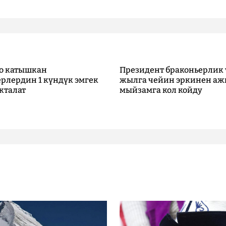
о катышкан
Президент браконьерлик 
рлердин 1 күндүк эмгек
жылга чейин эркинен аж
кталат
мыйзамга кол койду