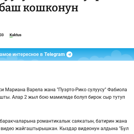
" баш кошконун
03
Kaktus
самое интересное в
Telegram
си Мариана Варела жана "Пуэрто-Рико сулуусу" Фабиола
ты. Алар 2 жыл бою мамиледе болуп бирок сыр тутуп
 баракчаларына романтикалык саякатын, батирин жана
н видео жайгаштырышкан. Кыздар видеонун алдына "Бул