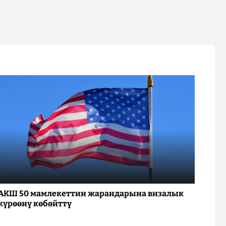
АКШ 50 мамлекеттин жарандарына визалык
күрөөнү көбөйттү