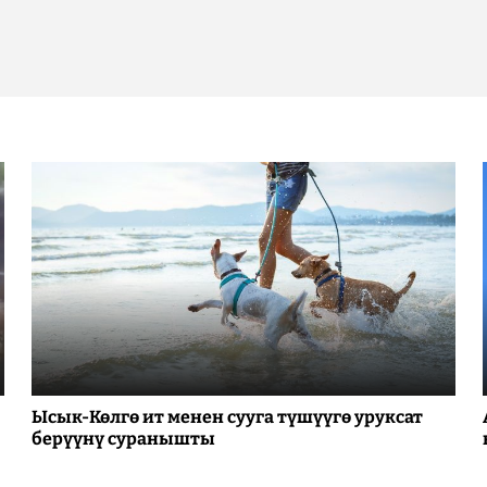
Ысык-Көлгө ит менен сууга түшүүгө уруксат
берүүнү суранышты