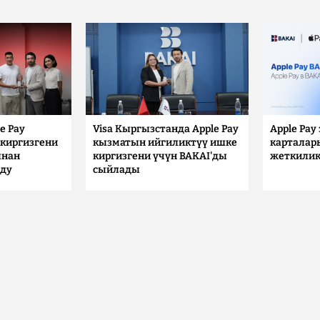
e Pay
Visa Кыргызстанда Apple Pay
Apple Pay
киргизгени
кызматын ийгиликтүү ишке
карталар
ынан
киргизгени үчүн BAKAI'ды
жеткилик
лду
сыйлады