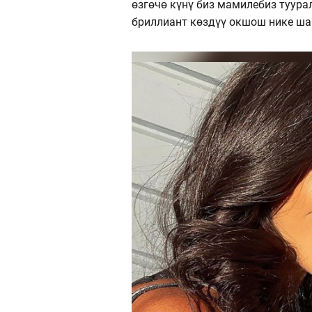
өзгөчө күнү биз мамилебиз туура
бриллиант көздүү окшош нике ша