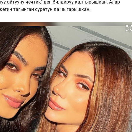
луу айтууну чечтик" деп билдирүү калтырышкан. Алар
кегин тагынган сүрөтүн да чыгарышкан.