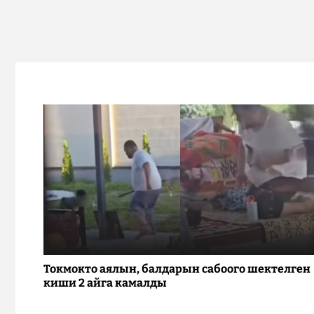
Токмокто аялын, балдарын сабоого шектелген
киши 2 айга камалды