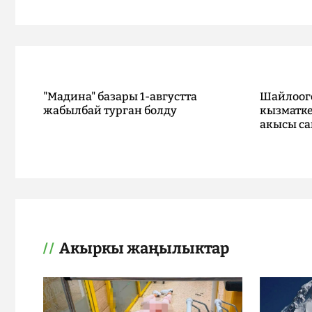
"Мадина" базары 1-августта
Шайлоог
жабылбай турган болду
кызматке
акысы са
Акыркы жаңылыктар