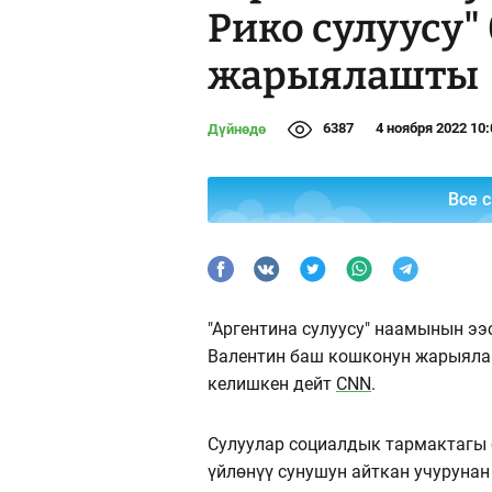
Рико сулуусу
жарыялашты
6387
4 ноября 2022 10:
Дүйнөдө
Все 
"Аргентина сулуусу" наамынын ээ
Валентин баш кошконун жарыялаш
келишкен дейт
CNN
.
Сулуулар социалдык тармактагы
үйлөнүү сунушун айткан учуруна