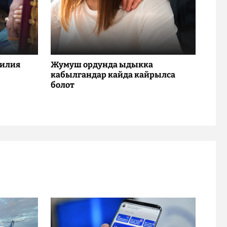
милия
Жумуш ордунда ыдыкка
кабылгандар кайда кайрылса
болот