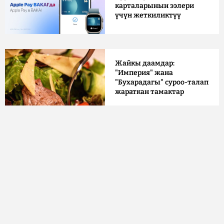
карталарынын ээлери
үчүн жеткиликтүү
Жайкы даамдар:
"Империя" жана
"Бухарадагы" суроо-талап
жараткан тамактар