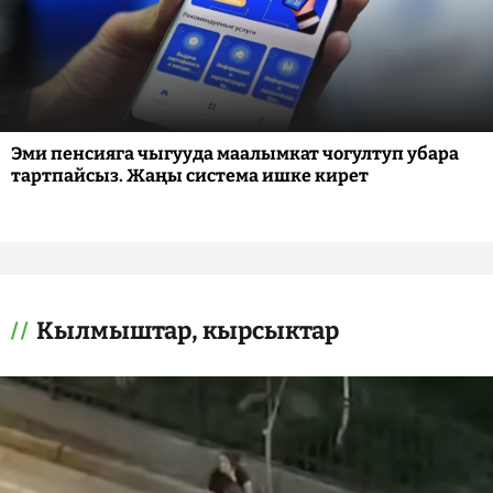
Эми пенсияга чыгууда маалымкат чогултуп убара
тартпайсыз. Жаңы система ишке кирет
Кылмыштар, кырсыктар