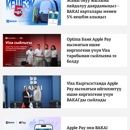
Жаңы окуу жылына
пайдалуу даярданыңыз -
BAKAI карталары менен
5% кешбэк алыңыз
Optima Банк Apple Pay
кызматын ишке
киргизгени үчүн Visa
тарабынан сыйлыкка ээ
болду
Visa Кыргызстанда Apple
Pay кызматын ийгиликтүү
ишке киргизгени үчүн
BAKAI'ды сыйлады
Apple Pay эми BAKAI