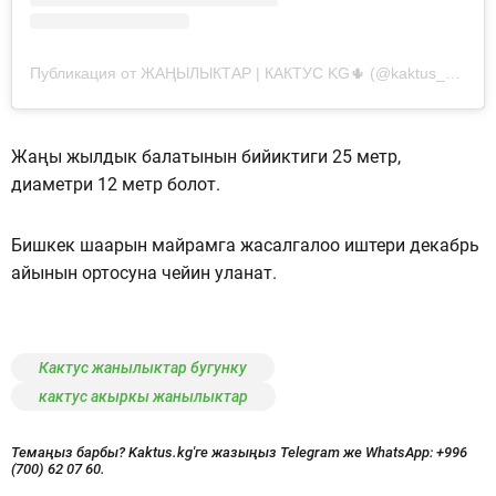
Публикация от ЖАҢЫЛЫКТАР | КАКТУС KG🌵 (@kaktus__kg)
Жаңы жылдык балатынын бийиктиги 25 метр,
диаметри 12 метр болот.
Бишкек шаарын майрамга жасалгалоо иштери декабрь
айынын ортосуна чейин уланат.
Кактус жанылыктар бугунку
кактус акыркы жанылыктар
Темаңыз барбы? Kaktus.kg'ге жазыңыз Telegram же WhatsApp:
+996
(700) 62 07 60.