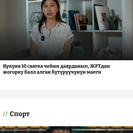
Күнүнө 10 саатка чейин даярданып, ЖРТдан
жогорку балл алган бүтүрүүчүнүн маеги
Спорт