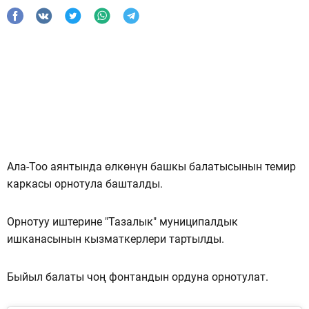
Ала-Тоо аянтында өлкөнүн башкы балатысынын темир
каркасы орнотула башталды.
Орнотуу иштерине "Тазалык" муниципалдык
ишканасынын кызматкерлери тартылды.
Быйыл балаты чоң фонтандын ордуна орнотулат.