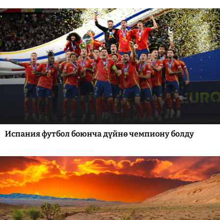
Испания футбол боюнча дүйнө чемпиону болду