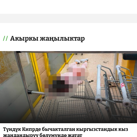
Акыркы жаңылыктар
Түндүк Кипрде бычакталган кыргызстандык кыз
жандандыруу бөлүмүндө жатат