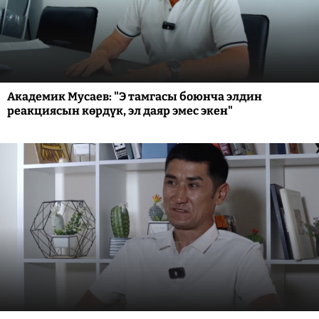
Академик Мусаев: "Э тамгасы боюнча элдин
реакциясын көрдүк, эл даяр эмес экен"