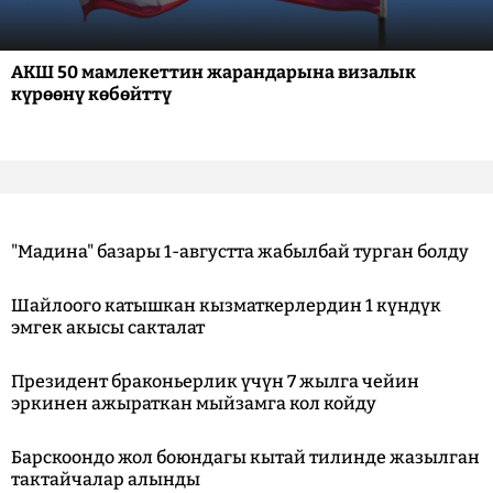
АКШ 50 мамлекеттин жарандарына визалык
күрөөнү көбөйттү
"Мадина" базары 1-августта жабылбай турган болду
Шайлоого катышкан кызматкерлердин 1 күндүк
эмгек акысы сакталат
Президент браконьерлик үчүн 7 жылга чейин
эркинен ажыраткан мыйзамга кол койду
Барскоондо жол боюндагы кытай тилинде жазылган
тактайчалар алынды