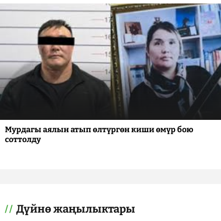
Мурдагы аялын атып өлтүргөн киши өмүр бою
соттолду
Дүйнө жаңылыктары