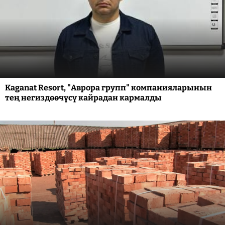
Kaganat Resort, "Аврора групп" компанияларынын
тең негиздөөчүсү кайрадан кармалды