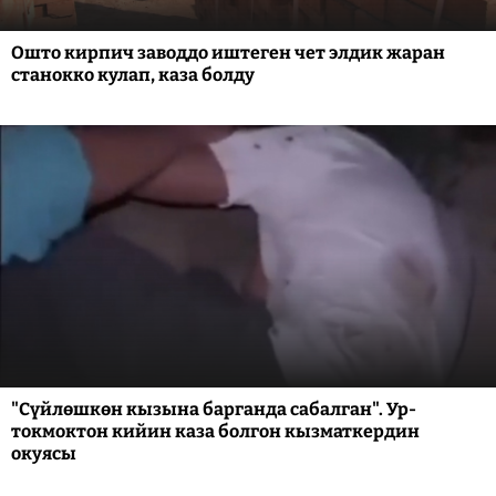
Ошто кирпич заводдо иштеген чет элдик жаран
станокко кулап, каза болду
"Сүйлөшкөн кызына барганда сабалган". Ур-
токмоктон кийин каза болгон кызматкердин
окуясы