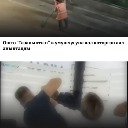
Ошто "Тазалыктын" жумушчусуна кол көтөргөн аял
аныкталды