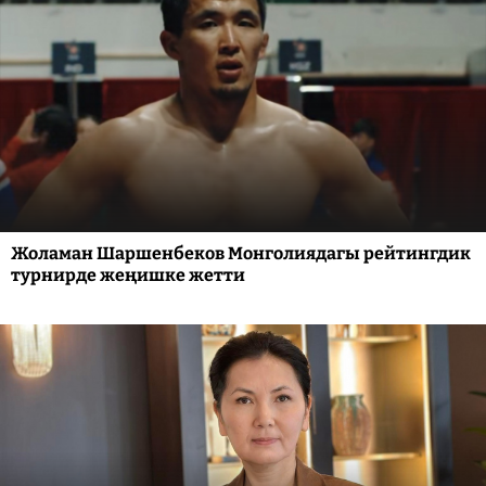
Жоламан Шаршенбеков Монголиядагы рейтингдик
турнирде жеңишке жетти