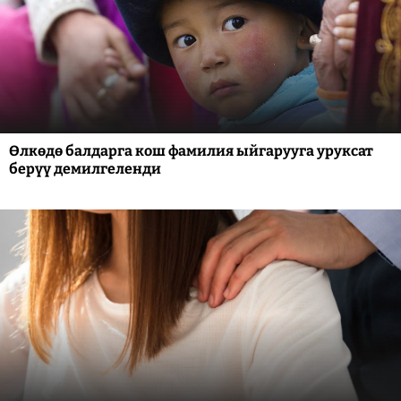
Өлкөдө балдарга кош фамилия ыйгарууга уруксат
берүү демилгеленди