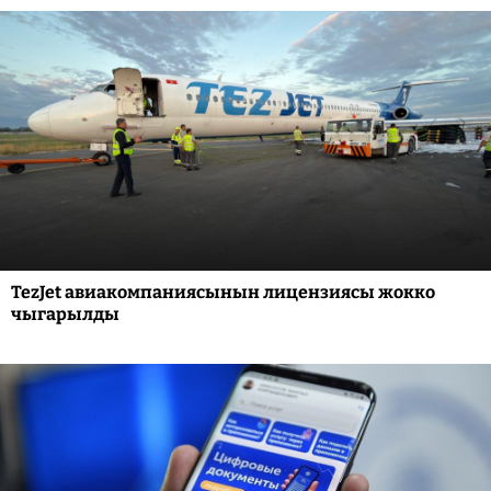
TezJet авиакомпаниясынын лицензиясы жокко
чыгарылды