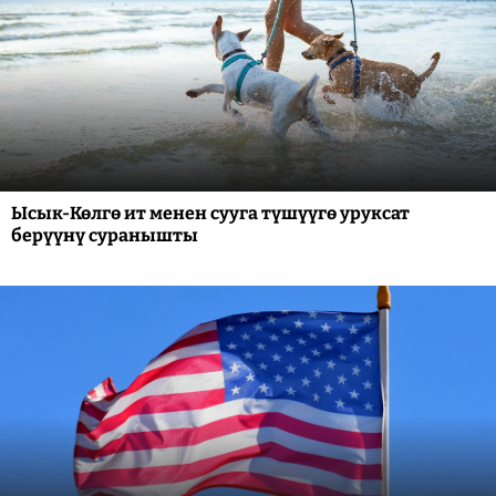
Ысык-Көлгө ит менен сууга түшүүгө уруксат
берүүнү суранышты