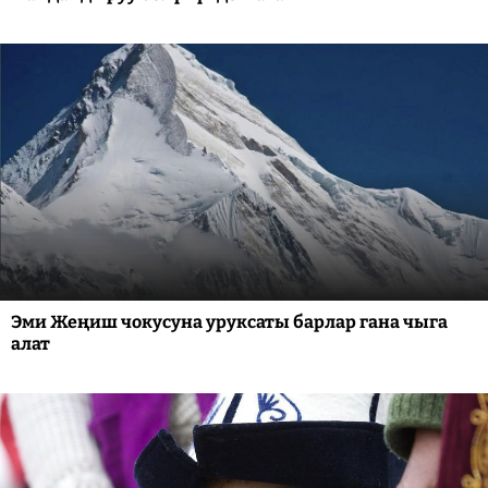
Эми Жеңиш чокусуна уруксаты барлар гана чыга
алат