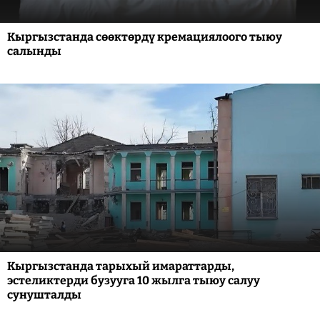
Кыргызстанда сөөктөрдү кремациялоого тыюу
салынды
Кыргызстанда тарыхый имараттарды,
эстеликтерди бузууга 10 жылга тыюу салуу
сунушталды