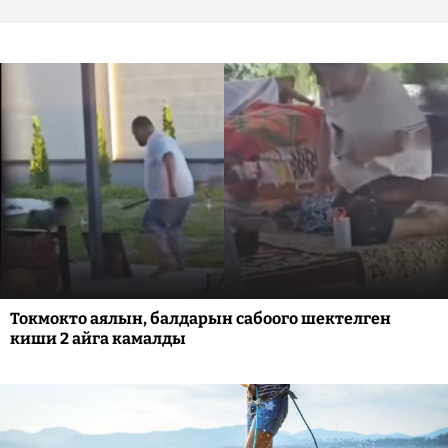
Токмокто аялын, балдарын сабоого шектелген
киши 2 айга камалды