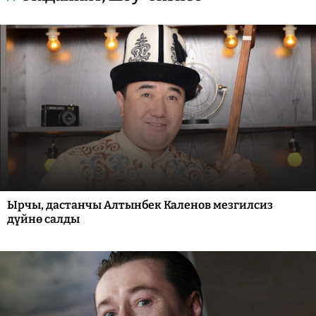
Ырчы, дастанчы Алтынбек Каленов мезгилсиз
дүйнө салды