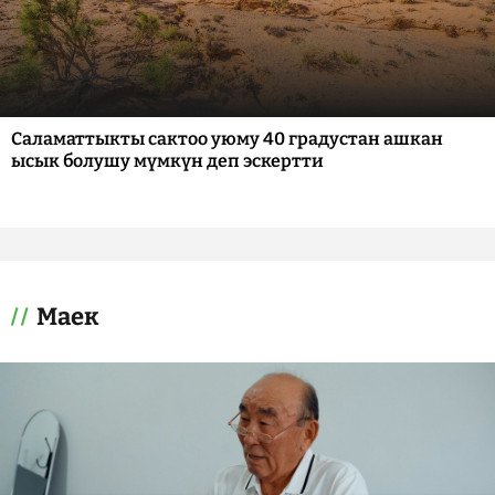
Саламаттыкты сактоо уюму 40 градустан ашкан
ысык болушу мүмкүн деп эскертти
Маек