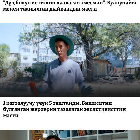
"Дүң болуп кетишин каалаган эмесмин". Кулпунайы
менен таанылган дыйкандын маеги
1 катталуучу үчүн 5 таштанды. Бишкектин
булганган жерлерин тазалаган экоактивисттин
маеги