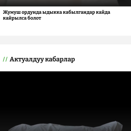
Жумуш ордунда ыдыкка кабылгандар кайда
кайрылса болот
Актуалдуу кабарлар