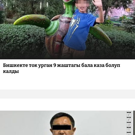
Бишкекте ток урган 9 жаштагы бала каза болуп
калды