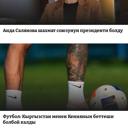
Аида Салянова шахмат союзунун президенти болду
Футбол: Кыргызстан менен Кениянын беттеши
болбой калды