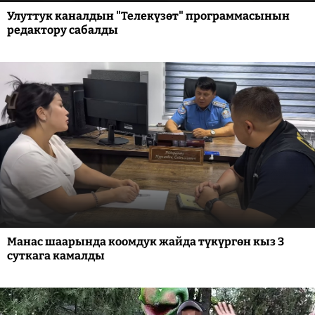
Улуттук каналдын "Телекүзөт" программасынын
редактору сабалды
Манас шаарында коомдук жайда түкүргөн кыз 3
суткага камалды