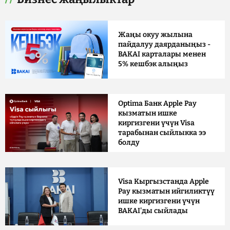
Жаңы окуу жылына
пайдалуу даярданыңыз -
BAKAI карталары менен
5% кешбэк алыңыз
Optima Банк Apple Pay
кызматын ишке
киргизгени үчүн Visa
тарабынан сыйлыкка ээ
болду
Visa Кыргызстанда Apple
Pay кызматын ийгиликтүү
ишке киргизгени үчүн
BAKAI'ды сыйлады