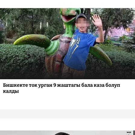
Бишкекте ток урган 9 жаштагы бала каза болуп
калды