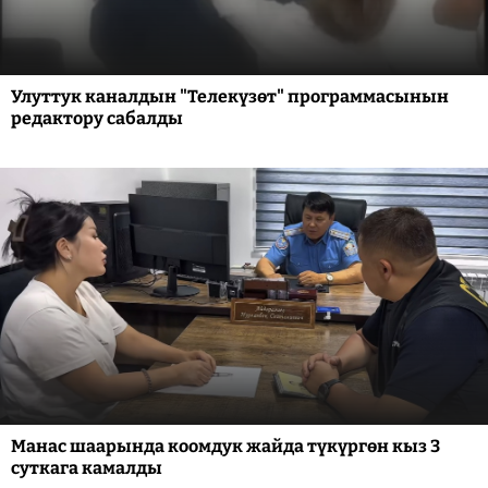
Улуттук каналдын "Телекүзөт" программасынын
редактору сабалды
Манас шаарында коомдук жайда түкүргөн кыз 3
суткага камалды