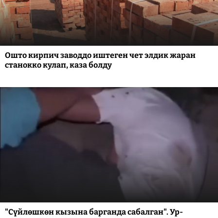
Ошто кирпич заводдо иштеген чет элдик жаран
станокко кулап, каза болду
"Сүйлөшкөн кызына барганда сабалган". Ур-