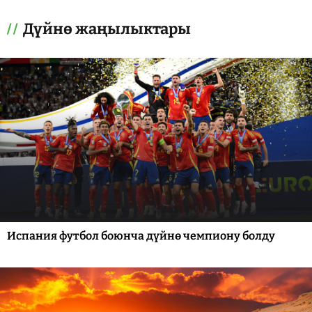
Дүйнө жаңылыктары
Испания футбол боюнча дүйнө чемпиону болду