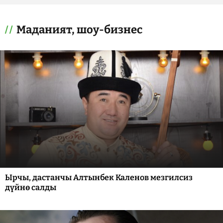
Маданият, шоу-бизнес
Ырчы, дастанчы Алтынбек Каленов мезгилсиз
дүйнө салды