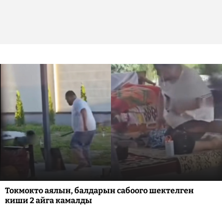
Токмокто аялын, балдарын сабоого шектелген
киши 2 айга камалды