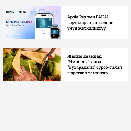
Apple Pay эми BAKAI
карталарынын ээлери
үчүн жеткиликтүү
Жайкы даамдар:
"Империя" жана
"Бухарадагы" суроо-талап
жараткан тамактар