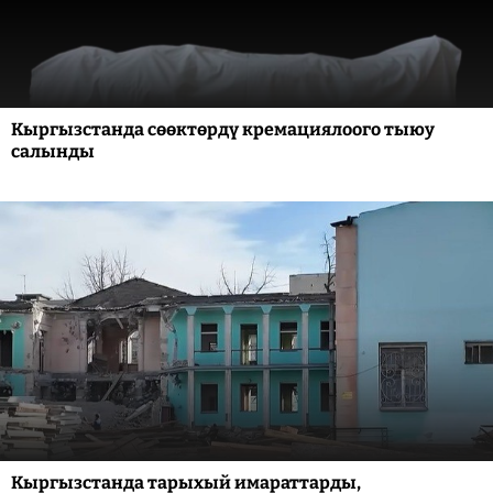
Кыргызстанда сөөктөрдү кремациялоого тыюу
салынды
Кыргызстанда тарыхый имараттарды,