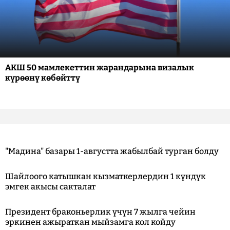
АКШ 50 мамлекеттин жарандарына визалык
күрөөнү көбөйттү
"Мадина" базары 1-августта жабылбай турган болду
Шайлоого катышкан кызматкерлердин 1 күндүк
эмгек акысы сакталат
Президент браконьерлик үчүн 7 жылга чейин
эркинен ажыраткан мыйзамга кол койду