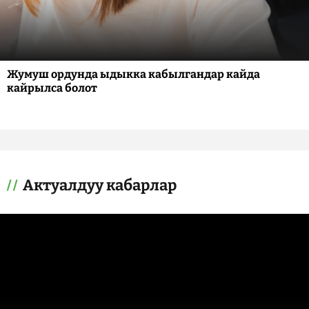
Жумуш ордунда ыдыкка кабылгандар кайда
кайрылса болот
Актуалдуу кабарлар