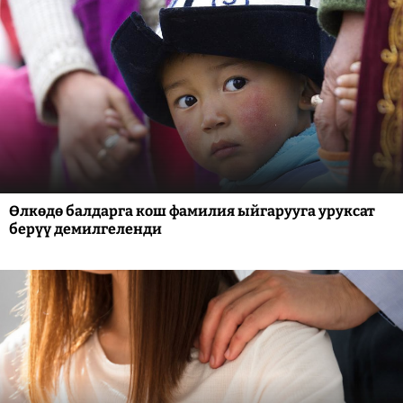
Өлкөдө балдарга кош фамилия ыйгарууга уруксат
берүү демилгеленди