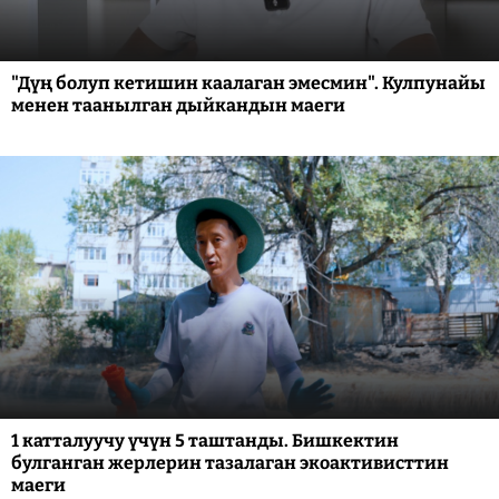
"Дүң болуп кетишин каалаган эмесмин". Кулпунайы
менен таанылган дыйкандын маеги
1 катталуучу үчүн 5 таштанды. Бишкектин
булганган жерлерин тазалаган экоактивисттин
маеги