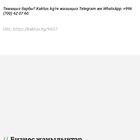
Темаңыз барбы? Kaktus.kg'ге жазыңыз Telegram же WhatsApp:
+996
(700) 62 07 60.
URL:
https://kaktus.kg/9607
Бизнес жаңылыктар