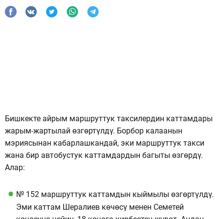
Бишкекте айрым маршруттук таксилердин каттамдары
жарым-жартылай өзгөртүлдү. Борбор калаанын
мэриясынан кабарлашкандай, эки маршруттук такси
жана бир автобустук каттамдардын багыты өзгөрдү.
Алар:
№ 152 маршруттук каттамдын кыймылы өзгөртүлдү.
Эми каттам Шералиев көчөсү менен Семетей