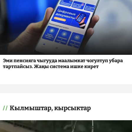
Эми пенсияга чыгууда маалымкат чогултуп убара
тартпайсыз. Жаңы система ишке кирет
Кылмыштар, кырсыктар