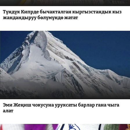
Түндүк Кипрде бычакталган кыргызстандык кыз
жандандыруу бөлүмүндө жатат
Эми Жеңиш чокусуна уруксаты барлар гана чыга
алат