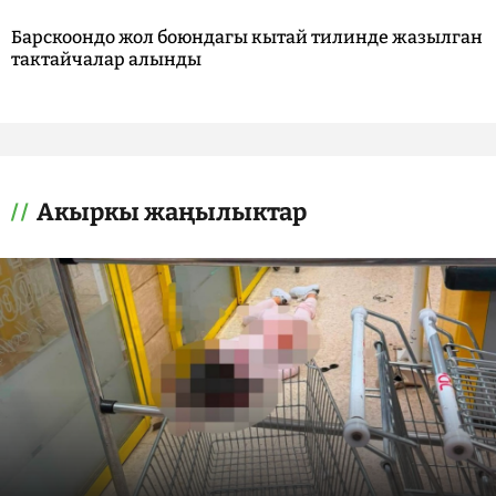
Барскоондо жол боюндагы кытай тилинде жазылган
тактайчалар алынды
Акыркы жаңылыктар