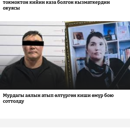
токмоктон кийин каза болгон кызматкердин
окуясы
Мурдагы аялын атып өлтүргөн киши өмүр бою
соттолду