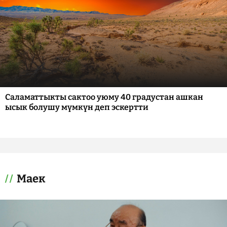
Саламаттыкты сактоо уюму 40 градустан ашкан
ысык болушу мүмкүн деп эскертти
Маек