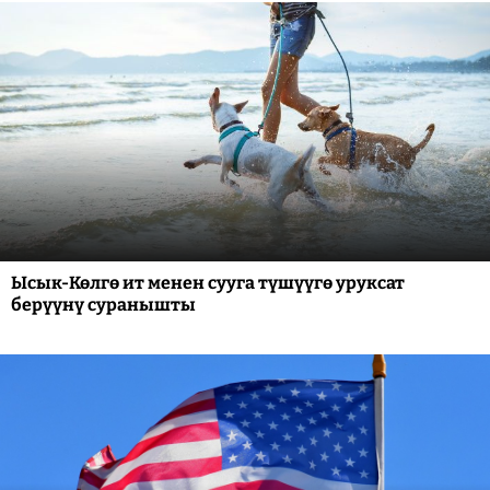
Ысык-Көлгө ит менен сууга түшүүгө уруксат
берүүнү суранышты