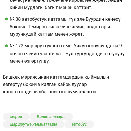
көчөсүнө чейин, 18-көчөгө кирбестен жүрөт. Андан
кийин мурдагы багыт менен каттайт.
№ 38 автобустук каттамы түз эле Буурдин көчөсү
боюнча Темиров тилкесине чейин, андан ары
мурункудай каттам менен жүрөт.
№ 172 маршруттук каттамы Учкун конушундагы 9-
көчөгө чейин узартылат. Бул тургундардын өтүнүчү
менен өзгөртүлдү.
Бишкек мэриясынан каттамдардын кыймылын
өзгөртүү боюнча калган кайрылуулар
канааттандырылбаганын кошумчалашты.
мэрия
Бишкек шаары
маршрутка кымбаттады
автобус