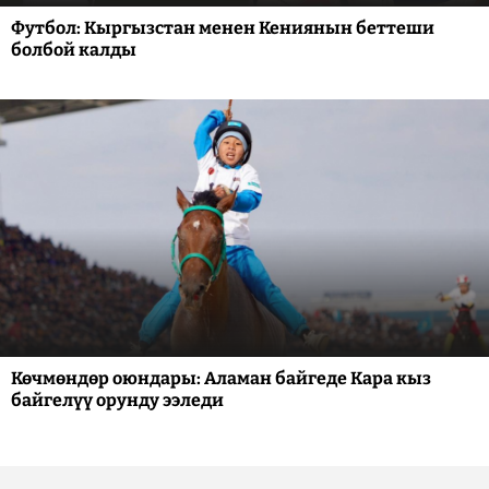
Футбол: Кыргызстан менен Кениянын беттеши
болбой калды
Көчмөндөр оюндары: Аламан байгеде Кара кыз
байгелүү орунду ээледи