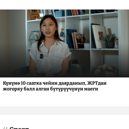
Күнүнө 10 саатка чейин даярданып, ЖРТдан
жогорку балл алган бүтүрүүчүнүн маеги