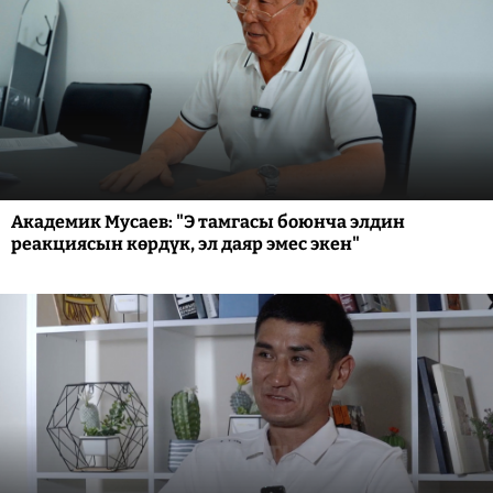
Академик Мусаев: "Э тамгасы боюнча элдин
реакциясын көрдүк, эл даяр эмес экен"