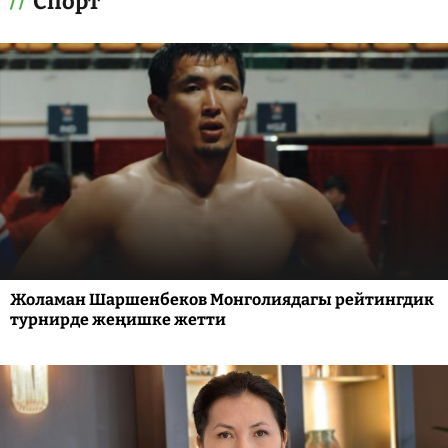
Спорт
Жоламан Шаршенбеков Монголиядагы рейтингдик
турнирде жеңишке жетти