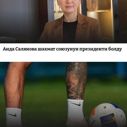
Аида Салянова шахмат союзунун президенти болду