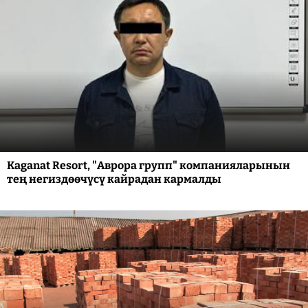
Kaganat Resort, "Аврора групп" компанияларынын
тең негиздөөчүсү кайрадан кармалды