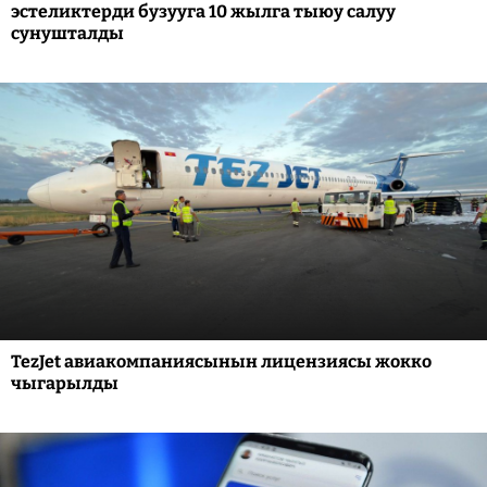
эстеликтерди бузууга 10 жылга тыюу салуу
сунушталды
TezJet авиакомпаниясынын лицензиясы жокко
чыгарылды