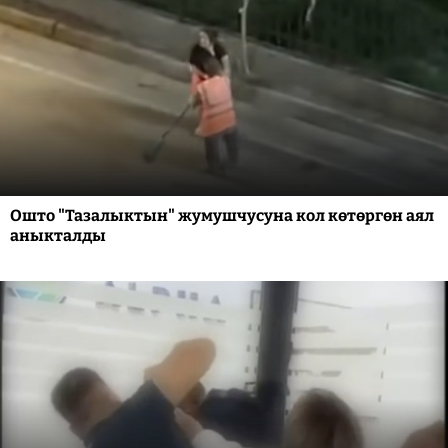
Ошто "Тазалыктын" жумушчусуна кол көтөргөн аял
аныкталды