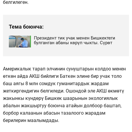
белгилеген.
Тема боюнча:
Президент тик учак менен Бишкектеги
булганган абаны көрүп чыкты. Сүрөт
Америкалык тарап элчинин сунуштарын колдоо менен
өткөн айда АКШ бийлиги Баткен элине бир учак толо
баш аягы 8 млн сомдук гуманитардык жардам
жеткиргендигин белгиледи. Ошондой эле АКШ өкмөтү
жакынкы күндөрү Бишкек шаарынын экологиялык
абалын жакшыртуу боюнча атайын долбоор баштап,
борбор калаанын абасын тазалоого жарадам
берилерин маалымдады.