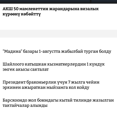
АКШ 50 мамлекеттин жарандарына визалык
күрөөнү көбөйттү
"Мадина" базары 1-августта жабылбай турган болду
Шайлоого катышкан кызматкерлердин 1 күндүк
эмгек акысы сакталат
Президент браконьерлик үчүн 7 жылга чейин
эркинен ажыраткан мыйзамга кол койду
Барскоондо жол боюндагы кытай тилинде жазылган
тактайчалар алынды