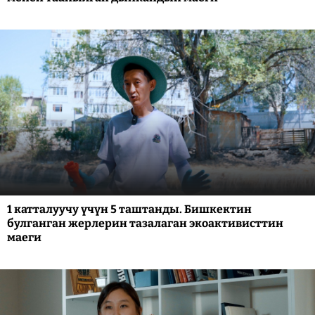
1 катталуучу үчүн 5 таштанды. Бишкектин
булганган жерлерин тазалаган экоактивисттин
маеги