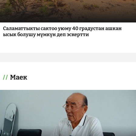
Саламаттыкты сактоо уюму 40 градустан ашкан
ысык болушу мүмкүн деп эскертти
Маек