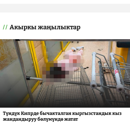
Акыркы жаңылыктар
Түндүк Кипрде бычакталган кыргызстандык кыз
жандандыруу бөлүмүндө жатат