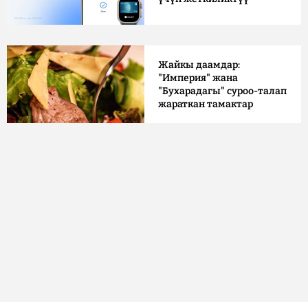
Жайкы даамдар:
"Империя" жана
"Бухарадагы" суроо-талап
жараткан тамактар