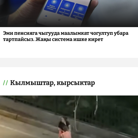
Эми пенсияга чыгууда маалымкат чогултуп убара
тартпайсыз. Жаңы система ишке кирет
Кылмыштар, кырсыктар