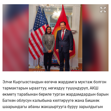
Элчи Кыргызстандын өзгөчө жардамга муктаж болгон
тармактарын ырааттуу, негиздүү түшүндүрүп, АКШ
өкмөтү тарабынан бериле турган жардамдардын барын
Баткен облусун калыбына келтирүүгө жана Бишкек
шаарындагы абаны жакшыртууга буруу зарылдыгын