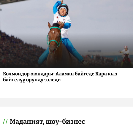
Көчмөндөр оюндары: Аламан байгеде Кара кыз
байгелүү орунду ээледи
Маданият, шоу-бизнес