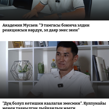
Академик Мусаев: "Э тамгасы боюнча элдин
реакциясын көрдүк, эл даяр эмес экен"
"Дүң болуп кетишин каалаган эмесмин". Кулпунайы
менен таанылган дыйкандын маеги