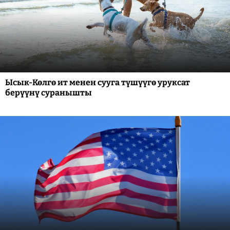
Ысык-Көлгө ит менен сууга түшүүгө уруксат
берүүнү суранышты