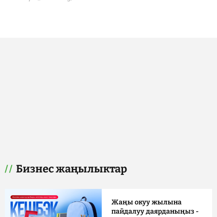
Бизнес жаңылыктар
Жаңы окуу жылына
пайдалуу даярданыңыз -