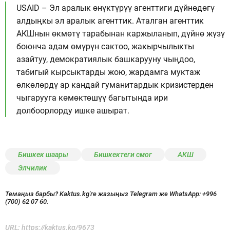
USAID – Эл аралык өнүктүрүү агенттиги дүйнөдөгү
алдыңкы эл аралык агенттик. Аталган агенттик
АКШнын өкмөтү тарабынан каржыланып, дүйнө жүзү
боюнча адам өмүрүн сактоо, жакырчылыкты
азайтуу, демократиялык башкарууну чыңдоо,
табигый кырсыктарды жою, жардамга муктаж
өлкөлөрдү ар кандай гуманитардык кризистерден
чыгарууга көмөктөшүү багытында ири
долбоорлорду ишке ашырат.
Бишкек шаары
Бишкектеги смог
АКШ
Элчилик
Темаңыз барбы? Kaktus.kg'ге жазыңыз Telegram же WhatsApp:
+996
(700) 62 07 60.
URL:
https://kaktus.kg/9673