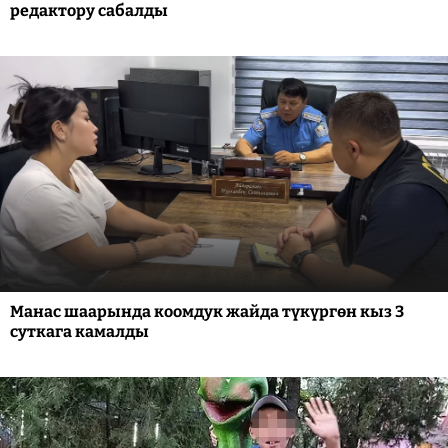
редактору сабалды
Манас шаарында коомдук жайда түкүргөн кыз 3
суткага камалды