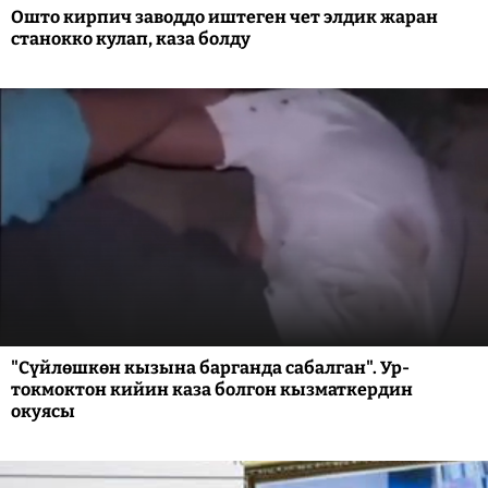
Ошто кирпич заводдо иштеген чет элдик жаран
станокко кулап, каза болду
"Сүйлөшкөн кызына барганда сабалган". Ур-
токмоктон кийин каза болгон кызматкердин
окуясы