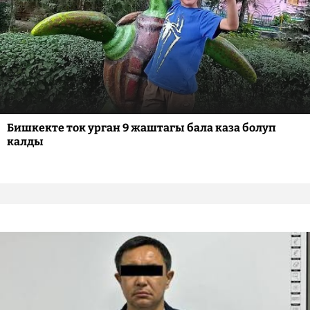
Бишкекте ток урган 9 жаштагы бала каза болуп
калды