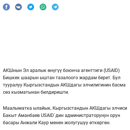
АКШнын Эл аралык өнүгүү боюнча агенттиги (USAID)
Бишкек шаарын ыштан тазалоого жардам берет. Бул
тууралуу Кыргызстандын АКШдагы элчилигинин басма
сөз кызматынан билдиришти.
Маалыматка ылайык, Кыргызстандын АКШдагы элчиси
Бакыт Аманбаев USAID`дин администраторунун орун
басары Анжали Каур менен жолугушуу өткөргөн.