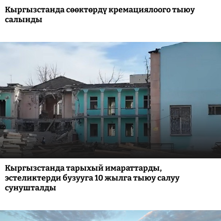
Кыргызстанда сөөктөрдү кремациялоого тыюу
салынды
Кыргызстанда тарыхый имараттарды,
эстеликтерди бузууга 10 жылга тыюу салуу
сунушталды