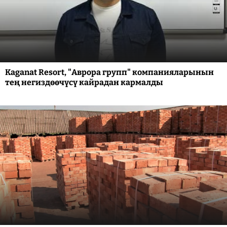
Kaganat Resort, "Аврора групп" компанияларынын
тең негиздөөчүсү кайрадан кармалды