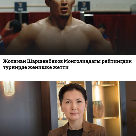
Жоламан Шаршенбеков Монголиядагы рейтингдик
турнирде жеңишке жетти