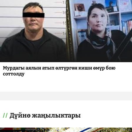
Мурдагы аялын атып өлтүргөн киши өмүр бою
соттолду
Дүйнө жаңылыктары