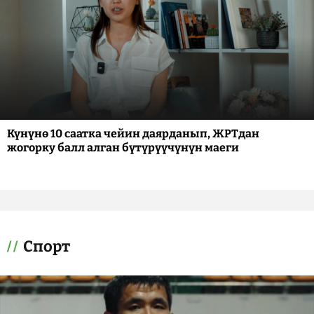
Күнүнө 10 саатка чейин даярданып, ЖРТдан
жогорку балл алган бүтүрүүчүнүн маеги
Спорт