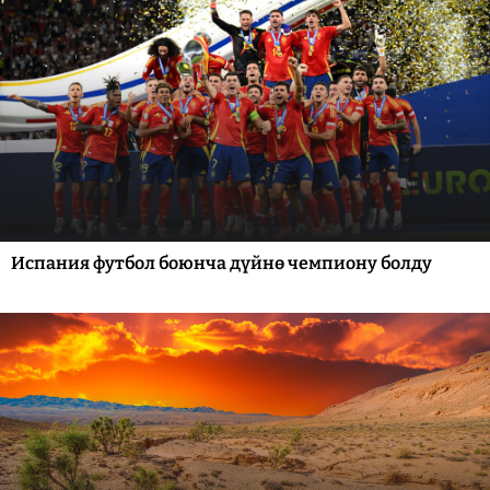
Испания футбол боюнча дүйнө чемпиону болду