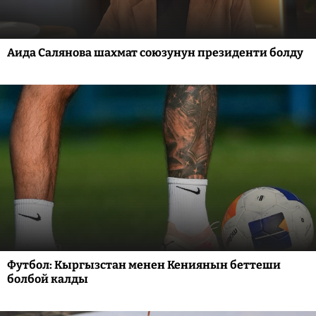
Аида Салянова шахмат союзунун президенти болду
Футбол: Кыргызстан менен Кениянын беттеши
болбой калды