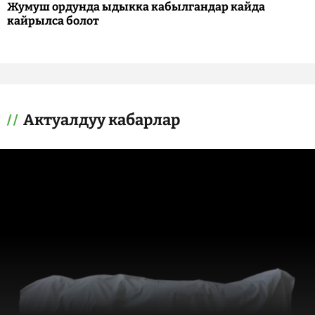
Жумуш ордунда ыдыкка кабылгандар кайда
кайрылса болот
Актуалдуу кабарлар