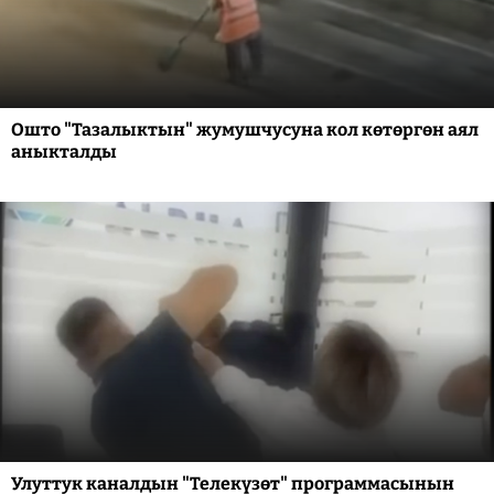
Ошто "Тазалыктын" жумушчусуна кол көтөргөн аял
аныкталды
Улуттук каналдын "Телекүзөт" программасынын