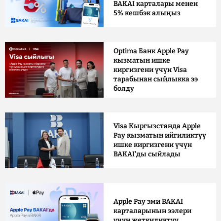
BAKAI карталары менен
5% кешбэк алыңыз
Optima Банк Apple Pay
кызматын ишке
киргизгени үчүн Visa
тарабынан сыйлыкка ээ
болду
Visa Кыргызстанда Apple
Pay кызматын ийгиликтүү
ишке киргизгени үчүн
BAKAI'ды сыйлады
Apple Pay эми BAKAI
карталарынын ээлери
үчүн жеткиликтүү