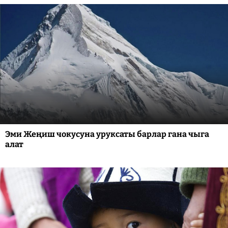
Эми Жеңиш чокусуна уруксаты барлар гана чыга
алат