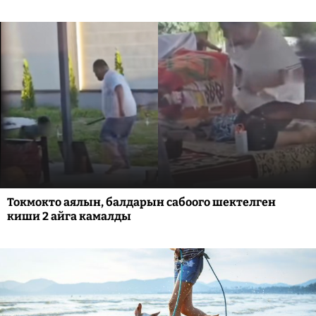
Токмокто аялын, балдарын сабоого шектелген
киши 2 айга камалды