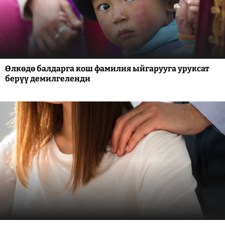
Өлкөдө балдарга кош фамилия ыйгарууга уруксат
берүү демилгеленди