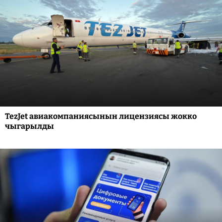
TezJet авиакомпаниясынын лицензиясы жокко
чыгарылды