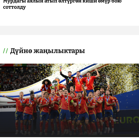
Мурдагы аялын атып өлтүргөн киши өмүр бою
соттолду
Дүйнө жаңылыктары