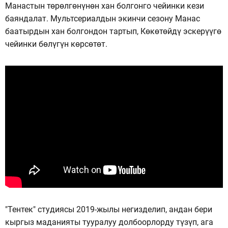
Манастын төрөлгөнүнөн хан болгонго чейинки кези
баяндалат. Мультсериалдын экинчи сезону Манас
баатырдын хан болгондон тартып, Көкөтөйдү эскерүүгө
чейинки бөлүгүн көрсөтөт.
"Тентек" студиясы 2019-жылы негизделип, андан бери
кыргыз маданияты тууралуу долбоорлорду түзүп, ага