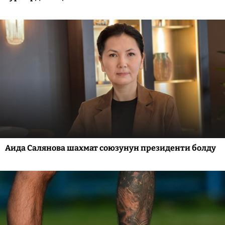
Аида Салянова шахмат союзунун президенти болду