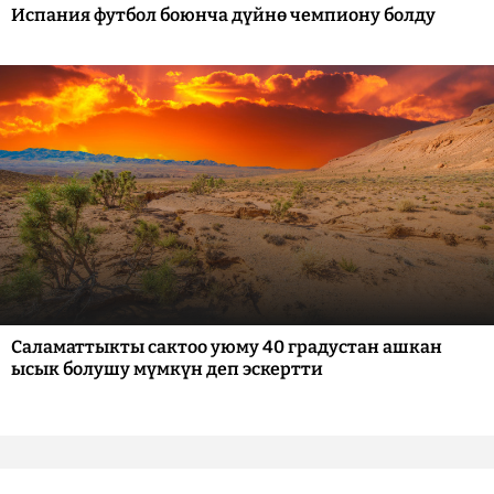
Испания футбол боюнча дүйнө чемпиону болду
Саламаттыкты сактоо уюму 40 градустан ашкан
ысык болушу мүмкүн деп эскертти