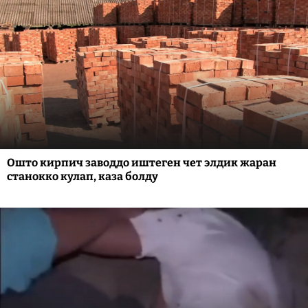
Ошто кирпич заводдо иштеген чет элдик жаран
станокко кулап, каза болду