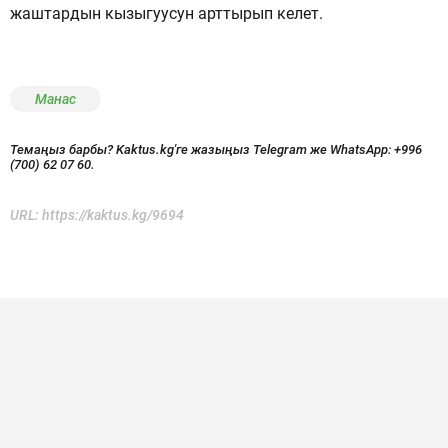
жаштардын кызыгуусун арттырып келет.
Манас
Темаңыз барбы? Kaktus.kg'ге жазыңыз Telegram же WhatsApp:
+996
(700) 62 07 60.
URL:
https://kaktus.kg/9694