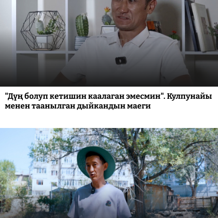
"Дүң болуп кетишин каалаган эмесмин". Кулпунайы
менен таанылган дыйкандын маеги