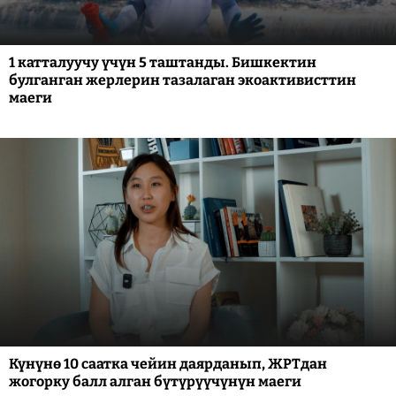
1 катталуучу үчүн 5 таштанды. Бишкектин
булганган жерлерин тазалаган экоактивисттин
маеги
Күнүнө 10 саатка чейин даярданып, ЖРТдан
жогорку балл алган бүтүрүүчүнүн маеги