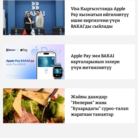
Visa Кыргызстанда Apple
Pay кызматын ийгиликтүү
ишке киргизгени үчүн
BAKAI'ды сыйлады
Apple Pay эми BAKAI
карталарынын ээлери
үчүн жеткиликтүү
Жайкы даамдар:
"Империя" жана
"Бухарадагы" суроо-талап
жараткан тамактар