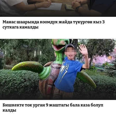
Манас шаарында коомдук жайда түкүргөн кыз 3
суткага камалды
Бишкекте ток урган 9 жаштагы бала каза болуп
калды