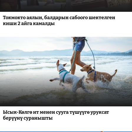
Токмокто аялын, балдарын сабоого шектелген
киши 2 айга камалды
Ысык-Көлгө ит менен сууга түшүүгө уруксат
берүүнү суранышты