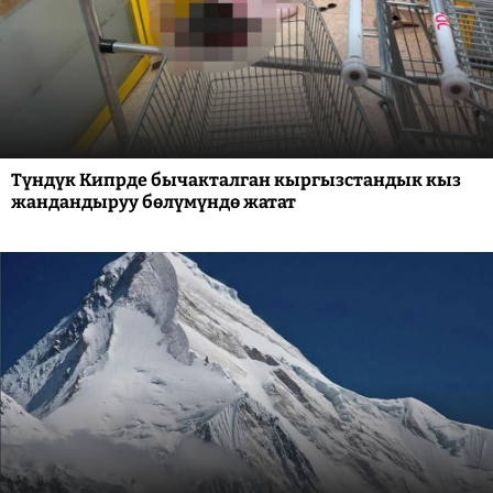
Түндүк Кипрде бычакталган кыргызстандык кыз
жандандыруу бөлүмүндө жатат