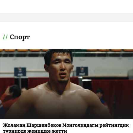
Спорт
Жоламан Шаршенбеков Монголиядагы рейтингдик
турнирде жеңишке жетти