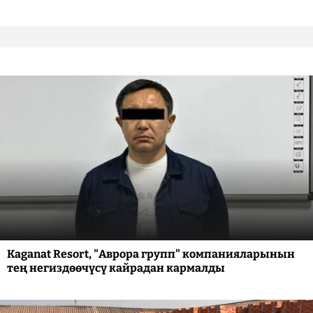
Kaganat Resort, "Аврора групп" компанияларынын
тең негиздөөчүсү кайрадан кармалды