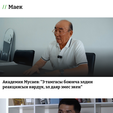
Маек
Академик Мусаев: "Э тамгасы боюнча элдин
реакциясын көрдүк, эл даяр эмес экен"