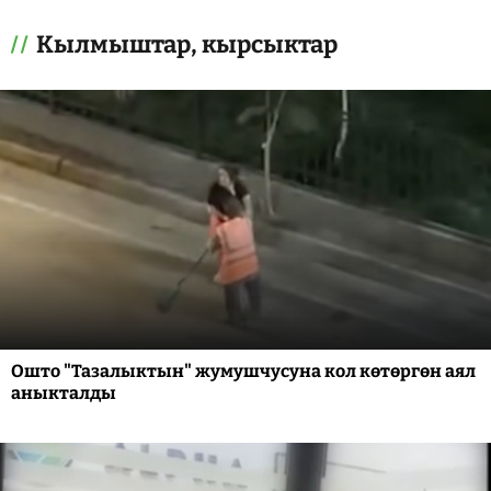
Кылмыштар, кырсыктар
Ошто "Тазалыктын" жумушчусуна кол көтөргөн аял
аныкталды