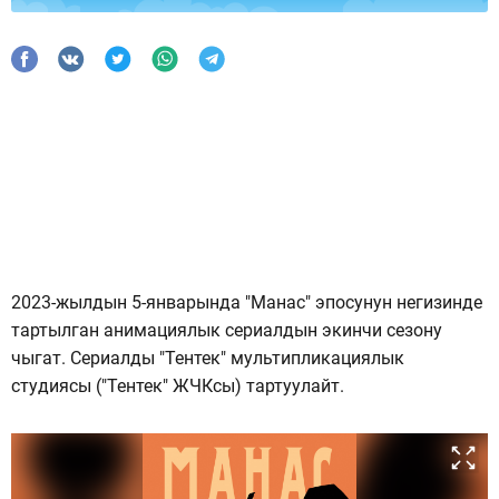
2023-жылдын 5-январында "Манас" эпосунун негизинде
тартылган анимациялык сериалдын экинчи сезону
чыгат. Сериалды "Тентек" мультипликациялык
студиясы ("Тентек" ЖЧКсы) тартуулайт.