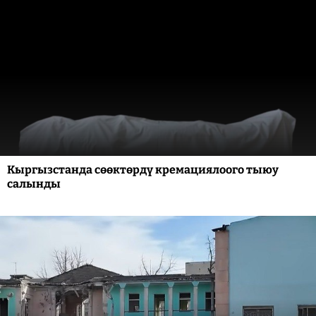
Кыргызстанда сөөктөрдү кремациялоого тыюу
салынды