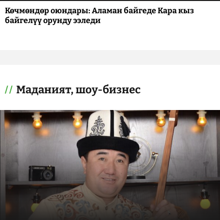
Көчмөндөр оюндары: Аламан байгеде Кара кыз
байгелүү орунду ээледи
Маданият, шоу-бизнес