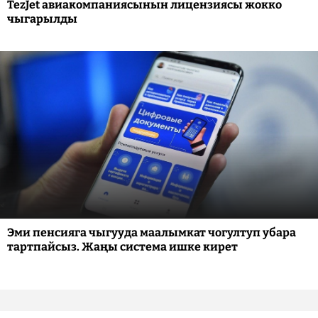
TezJet авиакомпаниясынын лицензиясы жокко
чыгарылды
Эми пенсияга чыгууда маалымкат чогултуп убара
тартпайсыз. Жаңы система ишке кирет