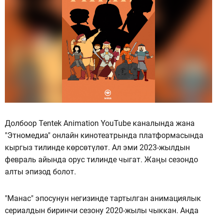
Долбоор Tentek Animation YouTube каналында жана
"Этномедиа" онлайн кинотеатрында платформасында
кыргыз тилинде көрсөтүлөт. Ал эми 2023-жылдын
февраль айында орус тилинде чыгат. Жаңы сезондо
алты эпизод болот.
"Манас" эпосунун негизинде тартылган анимациялык
сериалдын биринчи сезону 2020-жылы чыккан. Анда