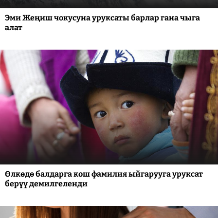
Эми Жеңиш чокусуна уруксаты барлар гана чыга
алат
Өлкөдө балдарга кош фамилия ыйгарууга уруксат
берүү демилгеленди