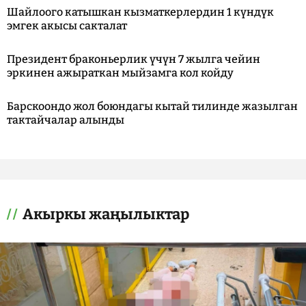
Шайлоого катышкан кызматкерлердин 1 күндүк
эмгек акысы сакталат
Президент браконьерлик үчүн 7 жылга чейин
эркинен ажыраткан мыйзамга кол койду
Барскоондо жол боюндагы кытай тилинде жазылган
тактайчалар алынды
Акыркы жаңылыктар