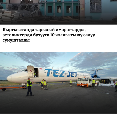
Кыргызстанда тарыхый имараттарды,
эстеликтерди бузууга 10 жылга тыюу салуу
сунушталды