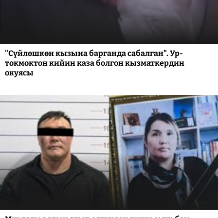
"Сүйлөшкөн кызына барганда сабалган". Ур-
токмоктон кийин каза болгон кызматкердин
окуясы