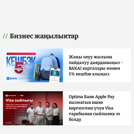
Бизнес жаңылыктар
Жаңы окуу жылына
пайдалуу даярданыңыз -
BAKAI карталары менен
5% кешбэк алыңыз
Optima Банк Apple Pay
кызматын ишке
киргизгени үчүн Visa
тарабынан сыйлыкка ээ
болду