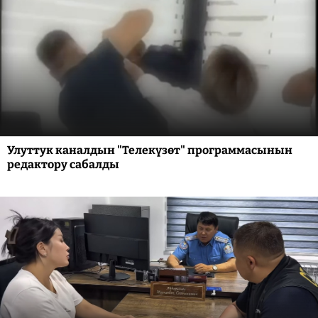
Улуттук каналдын "Телекүзөт" программасынын
редактору сабалды