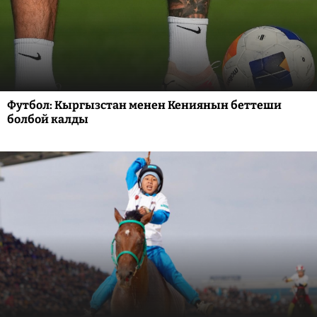
Футбол: Кыргызстан менен Кениянын беттеши
болбой калды