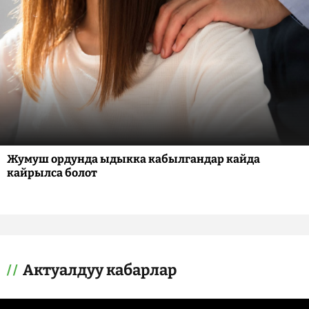
Жумуш ордунда ыдыкка кабылгандар кайда
кайрылса болот
Актуалдуу кабарлар