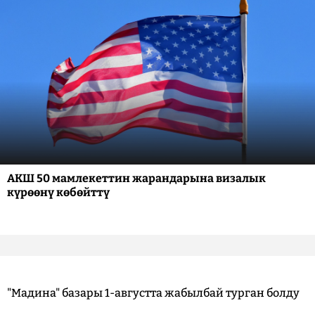
АКШ 50 мамлекеттин жарандарына визалык
күрөөнү көбөйттү
"Мадина" базары 1-августта жабылбай турган болду