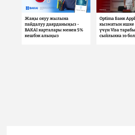
Жаңы окуу жылына
Optima Банк Appl
пайдалуу даярданыңыз -
кызматын ишке 
BAKAI карталары менен 5%
үчүн Visa тараб
кешбэк алыңыз
сыйлыкка ээ бо