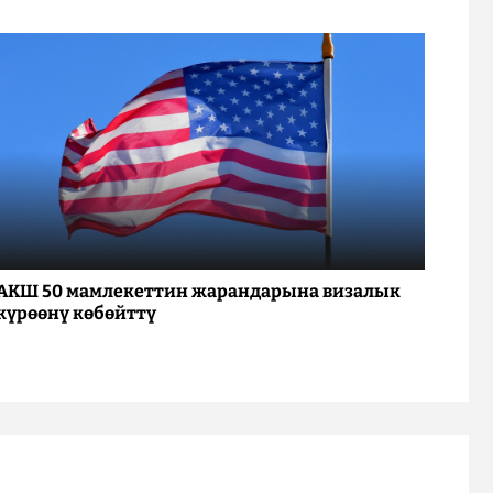
АКШ 50 мамлекеттин жарандарына визалык
күрөөнү көбөйттү