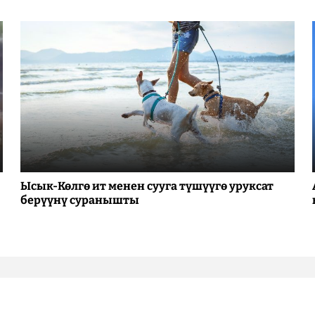
Ысык-Көлгө ит менен сууга түшүүгө уруксат
берүүнү суранышты