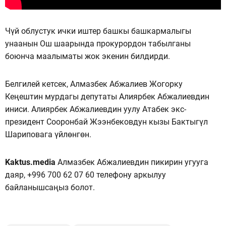
Чүй облустук ички иштер башкы башкармалыгы
унаанын Ош шаарында прокурордон табылганы
боюнча маалыматы жок экенин билдирди.
Белгилей кетсек, Алмазбек Абжалиев Жогорку
Кеңештин мурдагы депутаты Алиярбек Абжалиевдин
иниси. Алиярбек Абжалиевдин уулу Атабек экс-
президент Сооронбай Жээнбековдун кызы Бактыгүл
Шариповага үйлөнгөн.
Kaktus.media
Алмазбек Абжалиевдин пикирин угууга
даяр, +996 700 62 07 60 телефону аркылуу
байланышсаңыз болот.