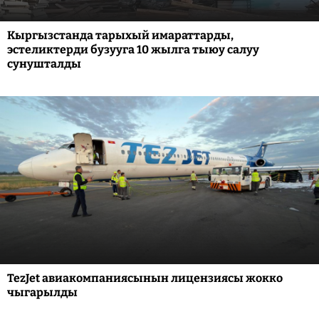
Кыргызстанда тарыхый имараттарды,
эстеликтерди бузууга 10 жылга тыюу салуу
сунушталды
TezJet авиакомпаниясынын лицензиясы жокко
чыгарылды