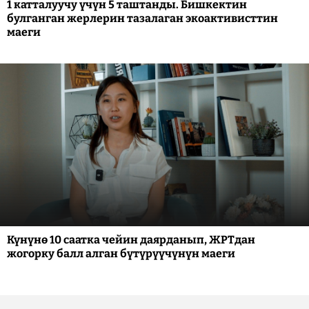
1 катталуучу үчүн 5 таштанды. Бишкектин
булганган жерлерин тазалаган экоактивисттин
маеги
Күнүнө 10 саатка чейин даярданып, ЖРТдан
жогорку балл алган бүтүрүүчүнүн маеги