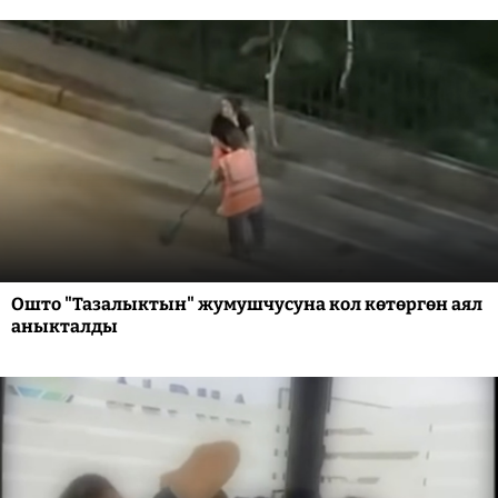
Ошто "Тазалыктын" жумушчусуна кол көтөргөн аял
аныкталды