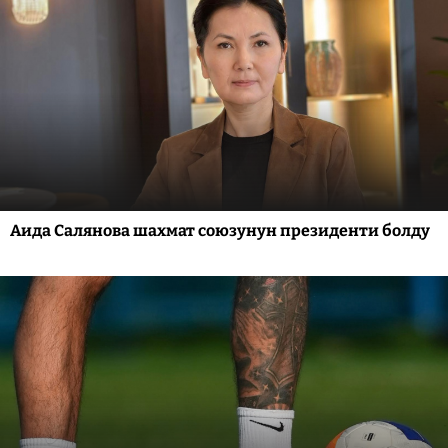
Аида Салянова шахмат союзунун президенти болду