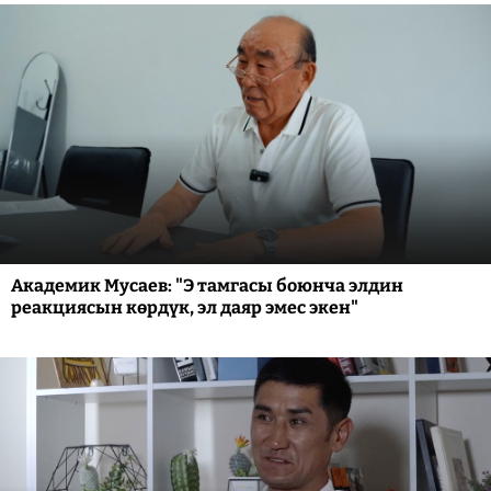
Академик Мусаев: "Э тамгасы боюнча элдин
реакциясын көрдүк, эл даяр эмес экен"