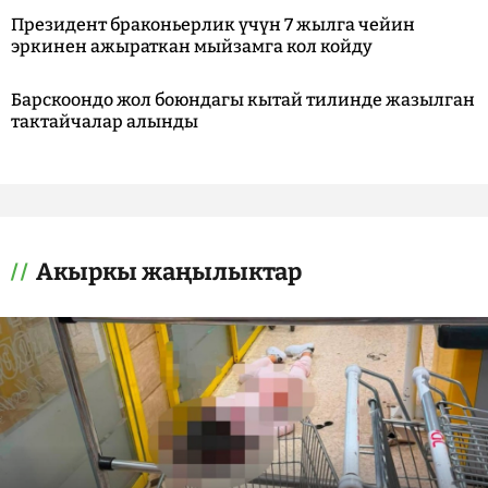
Президент браконьерлик үчүн 7 жылга чейин
эркинен ажыраткан мыйзамга кол койду
Барскоондо жол боюндагы кытай тилинде жазылган
тактайчалар алынды
Акыркы жаңылыктар