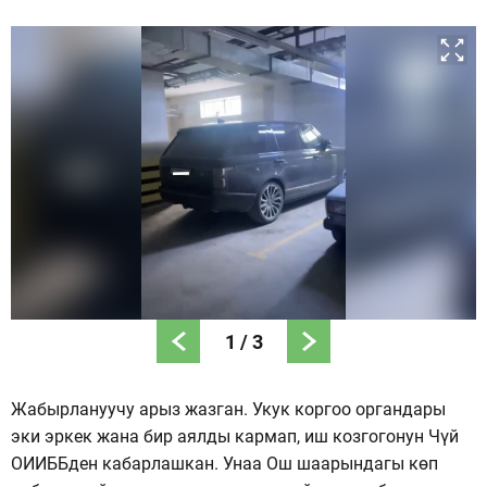
1
/
3
Жабырлануучу арыз жазган. Укук коргоо органдары
эки эркек жана бир аялды кармап, иш козгогонун Чүй
ОИИББден кабарлашкан. Унаа Ош шаарындагы көп