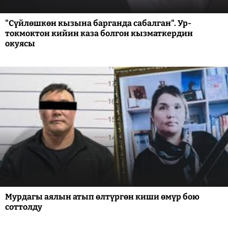
"Сүйлөшкөн кызына барганда сабалган". Ур-
токмоктон кийин каза болгон кызматкердин
окуясы
Мурдагы аялын атып өлтүргөн киши өмүр бою
соттолду