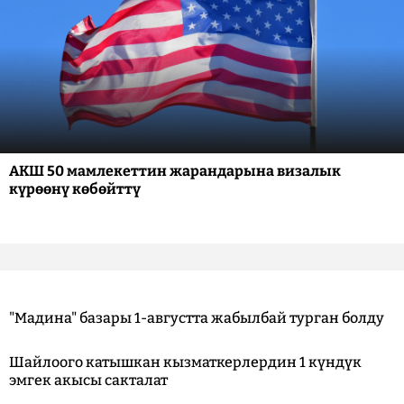
АКШ 50 мамлекеттин жарандарына визалык
күрөөнү көбөйттү
"Мадина" базары 1-августта жабылбай турган болду
Шайлоого катышкан кызматкерлердин 1 күндүк
эмгек акысы сакталат