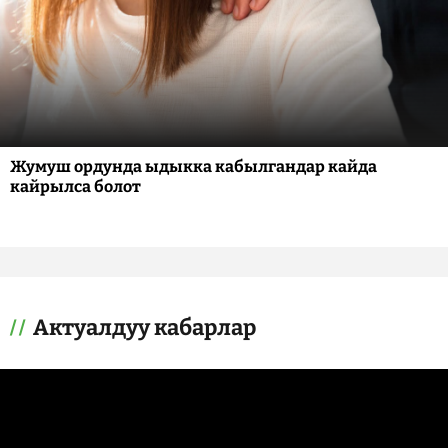
Жумуш ордунда ыдыкка кабылгандар кайда
кайрылса болот
Актуалдуу кабарлар