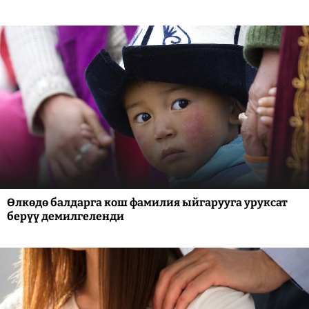
Өлкөдө балдарга кош фамилия ыйгарууга уруксат
берүү демилгеленди