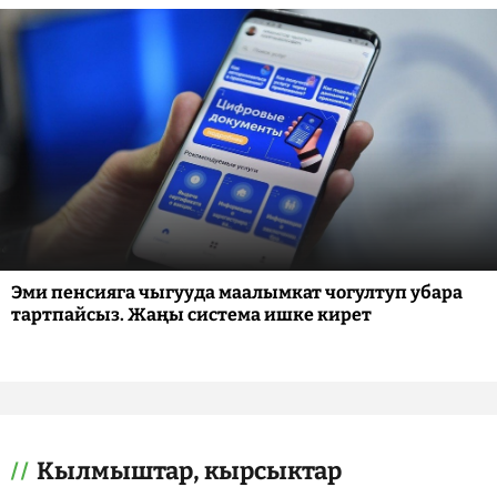
Эми пенсияга чыгууда маалымкат чогултуп убара
тартпайсыз. Жаңы система ишке кирет
Кылмыштар, кырсыктар