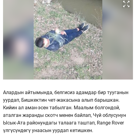
Алардын айтымында, белгисиз адамдар бир тууганын
уурдап, Бишкектин чет-жакасына алып барышкан.
Кийин ал аман-эсен табылган. Маалым болгондой,
аталган жаранды скотч менен байлап, Чүй облусунун
Ысык-Ата районундагы талаага таштап, Range Rover
үлгүсүндөгү унаасын уурдап кетишкен.