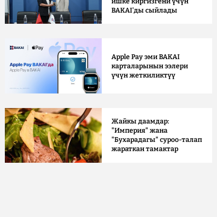
ишке киргизгени үчүн
BAKAI'ды сыйлады
Apple Pay эми BAKAI
карталарынын ээлери
үчүн жеткиликтүү
Жайкы даамдар:
"Империя" жана
"Бухарадагы" суроо-талап
жараткан тамактар