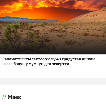
Саламаттыкты сактоо уюму 40 градустан ашкан
ысык болушу мүмкүн деп эскертти
Маек