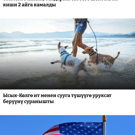
киши 2 айга камалды
Ысык-Көлгө ит менен сууга түшүүгө уруксат
берүүнү суранышты