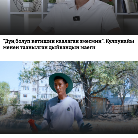
"Дүң болуп кетишин каалаган эмесмин". Кулпунайы
менен таанылган дыйкандын маеги