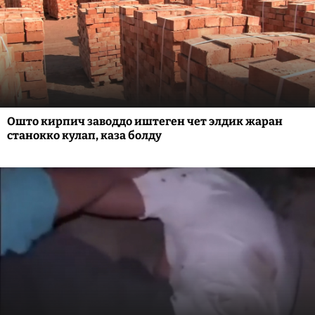
Ошто кирпич заводдо иштеген чет элдик жаран
станокко кулап, каза болду