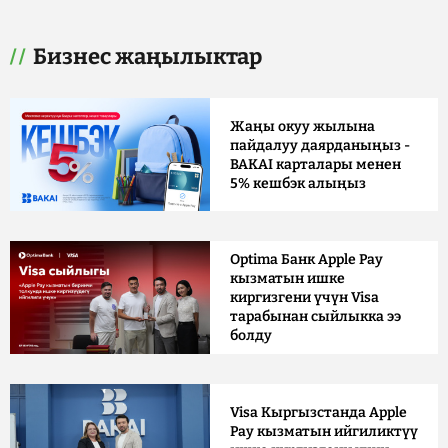
Бизнес жаңылыктар
Жаңы окуу жылына
пайдалуу даярданыңыз -
BAKAI карталары менен
5% кешбэк алыңыз
Optima Банк Apple Pay
кызматын ишке
киргизгени үчүн Visa
тарабынан сыйлыкка ээ
болду
Visa Кыргызстанда Apple
Pay кызматын ийгиликтүү