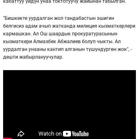
кабаттуу үйдүн унаа токтотуучу жайынан табылган.
"Бишкекте уурдалган жол тандабастын эшигин
белгисиз адам ачып жатканда милиция кызматкерлери
кармашкан. Ал Ош шаардык прокуратурасынын
кызматкери Алмазбек Абжалиев болуп чыкты. Ал
уурдалган унааны кантип алганын түшүндүргөн жок", -
дешти жабырлануучулар.