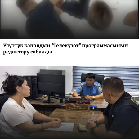
Улуттук каналдын "Телекүзөт" программасынын
редактору сабалды