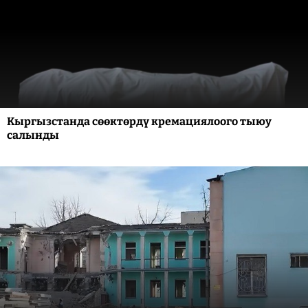
Кыргызстанда сөөктөрдү кремациялоого тыюу
салынды