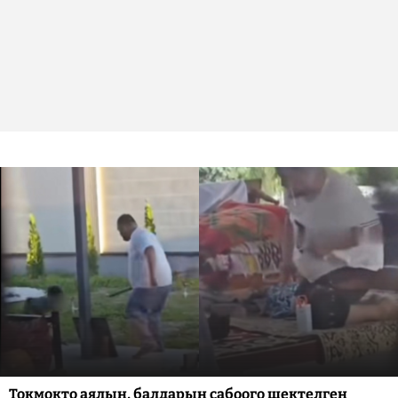
Токмокто аялын, балдарын сабоого шектелген