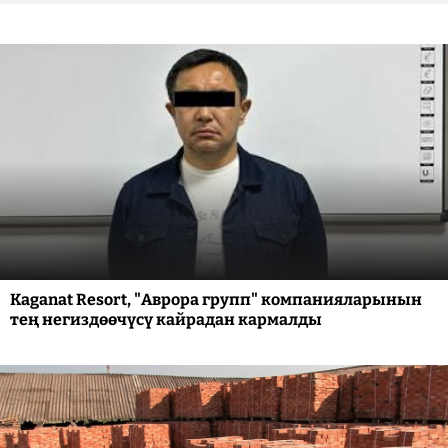
Kaganat Resort, "Аврора групп" компанияларынын
тең негиздөөчүсү кайрадан кармалды