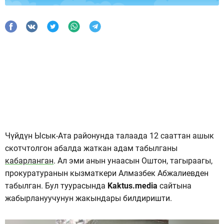
Чүйдүн Ысык-Ата районунда талаада 12 сааттан ашык
скотчтолгон абалда жаткан адам табылганы
кабарланган
. Ал эми анын унаасын Оштон, тагыраагы,
прокуратуранын кызматкери Алмазбек Абжалиевден
табылган. Бул туурасында
Kaktus.media
сайтына
жабырлануучунун жакындары билдиришти.