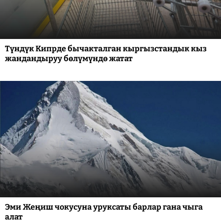
Түндүк Кипрде бычакталган кыргызстандык кыз
жандандыруу бөлүмүндө жатат
Эми Жеңиш чокусуна уруксаты барлар гана чыга
алат