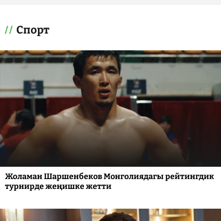
Спорт
Жоламан Шаршенбеков Монголиядагы рейтингдик
турнирде жеңишке жетти