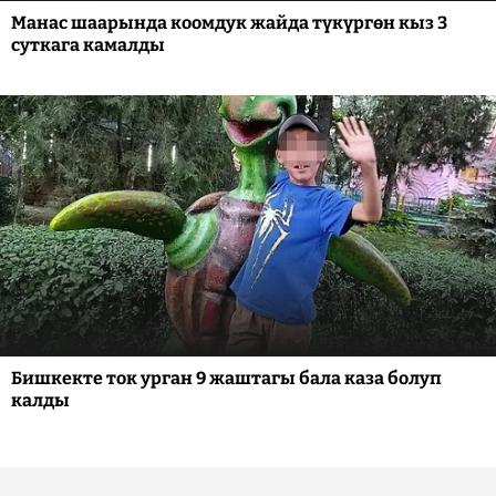
Манас шаарында коомдук жайда түкүргөн кыз 3
суткага камалды
Бишкекте ток урган 9 жаштагы бала каза болуп
калды