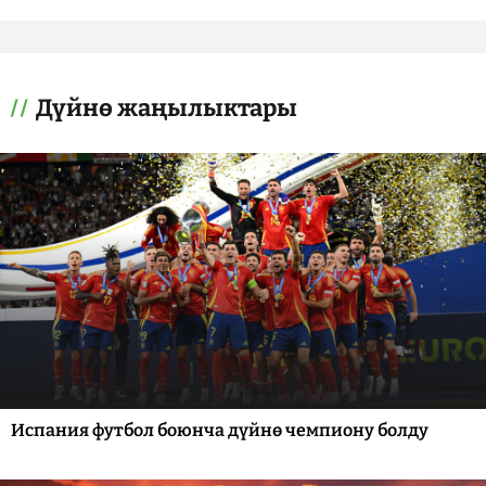
Дүйнө жаңылыктары
Испания футбол боюнча дүйнө чемпиону болду