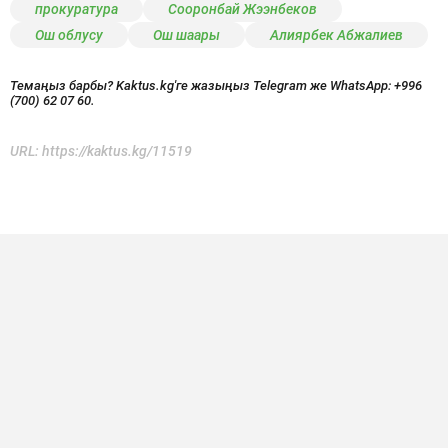
прокуратура
Сооронбай Жээнбеков
Ош облусу
Ош шаары
Алиярбек Абжалиев
Темаңыз барбы? Kaktus.kg'ге жазыңыз Telegram же WhatsApp:
+996
(700) 62 07 60.
URL:
https://kaktus.kg/11519