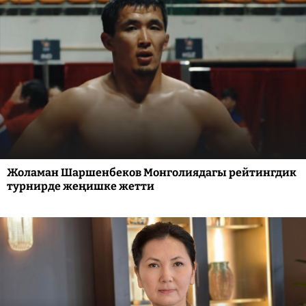
Жоламан Шаршенбеков Монголиядагы рейтингдик
турнирде жеңишке жетти