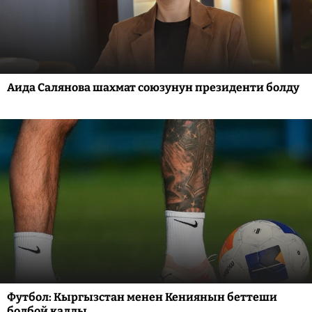
Аида Салянова шахмат союзунун президенти болду
Футбол: Кыргызстан менен Кениянын беттеши
болбой калды