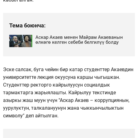
Тема боюнча:
Аскар Акаев менен Майрам Акаеванын
өлкөгө келген себеби белгилүү болду
Эске салсак, буга чейин бир катар студенттер Акаевдин
университетте лекция окуусуна каршы чыгышкан.
Студенттер ректорго кайрылуусун социалдык
тармактарга жарыялашты. Кайрылуу текстинде
азыркы жаш муун үчүн "Аскар Акаев – коррупциянын,
уурулуктун, талкалануунун жана чыккынчылыктын
символу" деп айтылган.