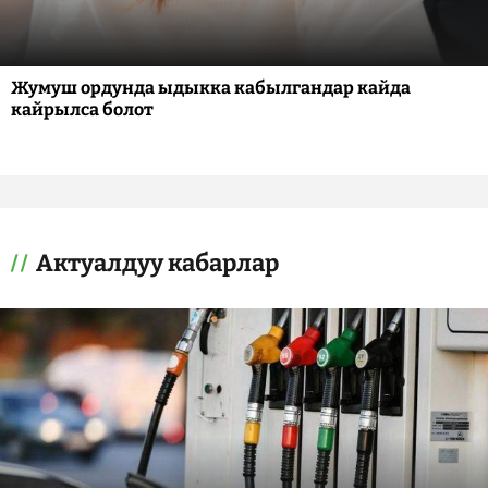
Жумуш ордунда ыдыкка кабылгандар кайда
кайрылса болот
Актуалдуу кабарлар