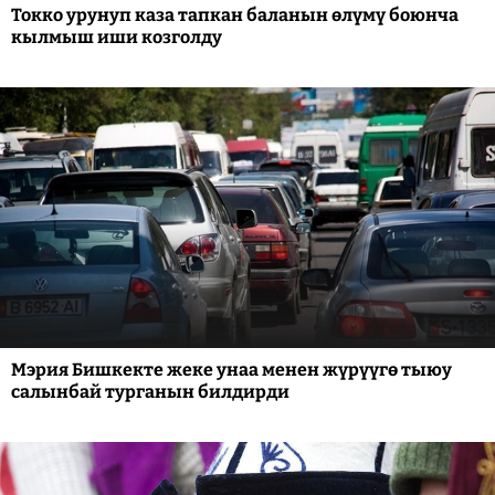
Токко урунуп каза тапкан баланын өлүмү боюнча
кылмыш иши козголду
Мэрия Бишкекте жеке унаа менен жүрүүгө тыюу
салынбай турганын билдирди