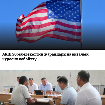
АКШ 50 мамлекеттин жарандарына визалык
күрөөнү көбөйттү