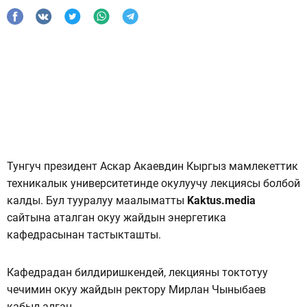
Тунгуч президент Аскар Акаевдин Кыргыз мамлекеттик
техникалык университетинде окулуучу лекциясы болбой
калды. Бул тууралуу маалыматты
Kaktus.media
сайтына аталган окуу жайдын энергетика
кафедрасынан тастыкташты.
Кафедрадан билдиришкендей, лекцияны токтотуу
чечимин окуу жайдын ректору Мирлан Чыныбаев
кабыл алган.