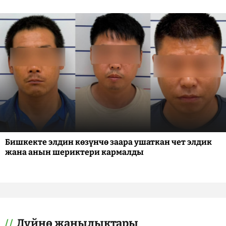
Бишкекте элдин көзүнчө заара ушаткан чет элдик
жана анын шериктери кармалды
Дүйнө жаңылыктары