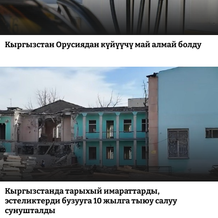
Кыргызстан Орусиядан күйүүчү май алмай болду
Кыргызстанда тарыхый имараттарды,
эстеликтерди бузууга 10 жылга тыюу салуу
сунушталды