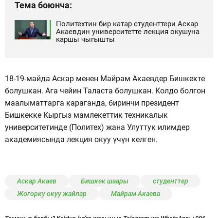
Тема боюнча:
Политехтин бир катар студенттери Аскар
Акаевдин университетте лекция окушуна
каршы чыгышты
18-19-майда Аскар менен Майрам Акаевдер Бишкекте
болушкан. Ага чейин Таласта болушкан. Колдо болгон
маалыматтарга караганда, биринчи президент
Бишкекке Кыргыз мамлекеттик техникалык
университетинде (Политех) жана Улуттук илимдер
академиясында лекция окуу үчүн келген.
Аскар Акаев
Бишкек шаары
студенттер
Жогорку окуу жайлар
Майрам Акаева