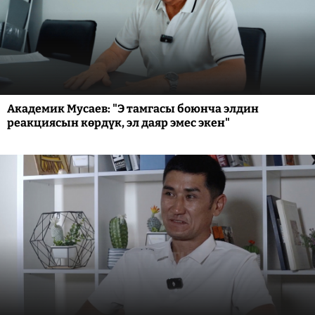
Академик Мусаев: "Э тамгасы боюнча элдин
реакциясын көрдүк, эл даяр эмес экен"