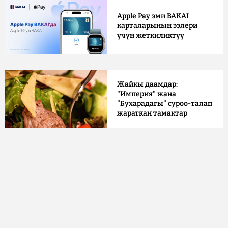
Apple Pay эми BAKAI
карталарынын ээлери
үчүн жеткиликтүү
Жайкы даамдар:
"Империя" жана
"Бухарадагы" суроо-талап
жараткан тамактар