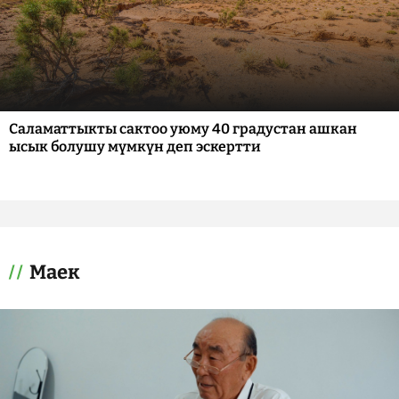
Саламаттыкты сактоо уюму 40 градустан ашкан
ысык болушу мүмкүн деп эскертти
Маек