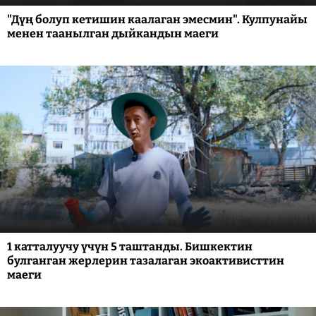
"Дүң болуп кетишин каалаган эмесмин". Кулпунайы
менен таанылган дыйкандын маеги
1 катталуучу үчүн 5 таштанды. Бишкектин
булганган жерлерин тазалаган экоактивисттин
маеги