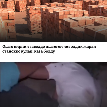
Ошто кирпич заводдо иштеген чет элдик жаран
станокко кулап, каза болду