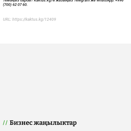
Темаңыз барбы? Kaktus.kg'ге жазыңыз Telegram же WhatsApp:
+996
(700) 62 07 60.
URL:
https://kaktus.kg/12409
Бизнес жаңылыктар