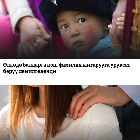
Өлкөдө балдарга кош фамилия ыйгарууга уруксат
берүү демилгеленди