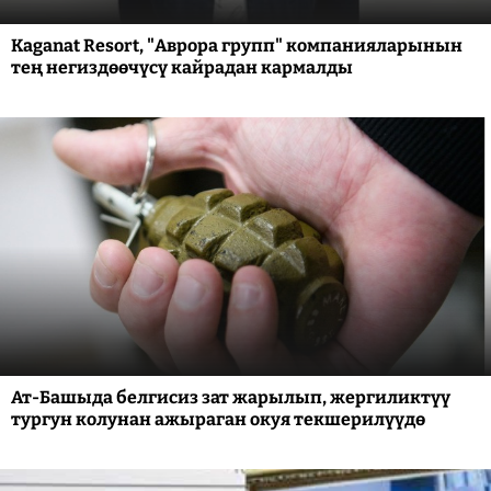
Kaganat Resort, "Аврора групп" компанияларынын
тең негиздөөчүсү кайрадан кармалды
Ат-Башыда белгисиз зат жарылып, жергиликтүү
тургун колунан ажыраган окуя текшерилүүдө