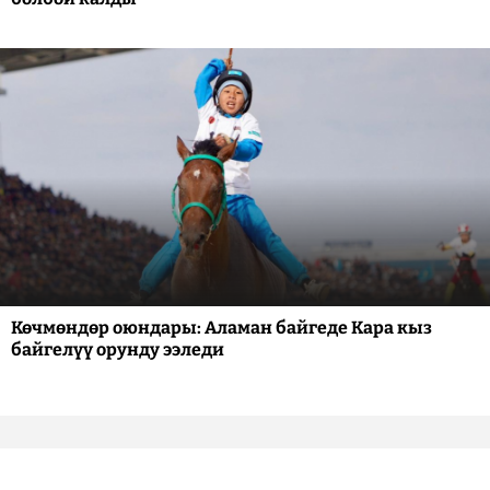
Көчмөндөр оюндары: Аламан байгеде Кара кыз
байгелүү орунду ээледи