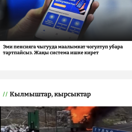
Эми пенсияга чыгууда маалымкат чогултуп убара
тартпайсыз. Жаңы система ишке кирет
Кылмыштар, кырсыктар