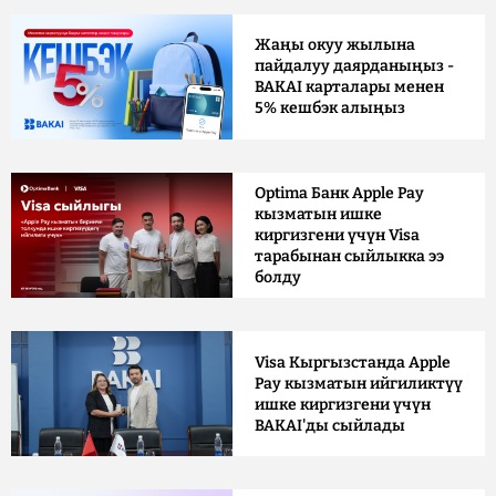
Жаңы окуу жылына
пайдалуу даярданыңыз -
BAKAI карталары менен
5% кешбэк алыңыз
Optima Банк Apple Pay
кызматын ишке
киргизгени үчүн Visa
тарабынан сыйлыкка ээ
болду
Visa Кыргызстанда Apple
Pay кызматын ийгиликтүү
ишке киргизгени үчүн
BAKAI'ды сыйлады