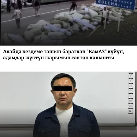
Алайда кездеме ташып бараткан "КамАЗ" күйүп,
адамдар жүктүн жарымын сактап калышты