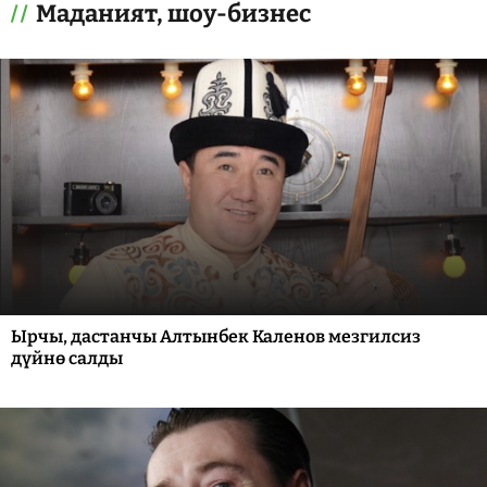
Маданият, шоу-бизнес
Ырчы, дастанчы Алтынбек Каленов мезгилсиз
дүйнө салды