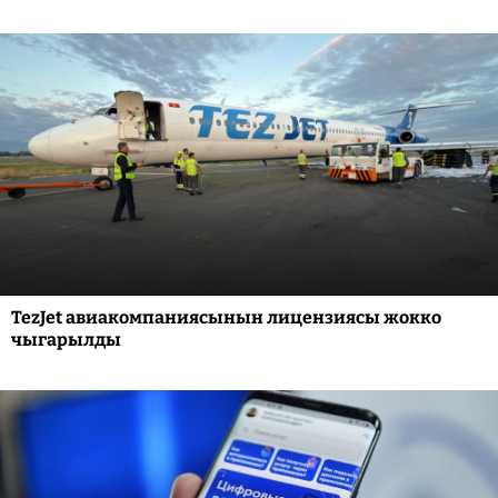
TezJet авиакомпаниясынын лицензиясы жокко
чыгарылды