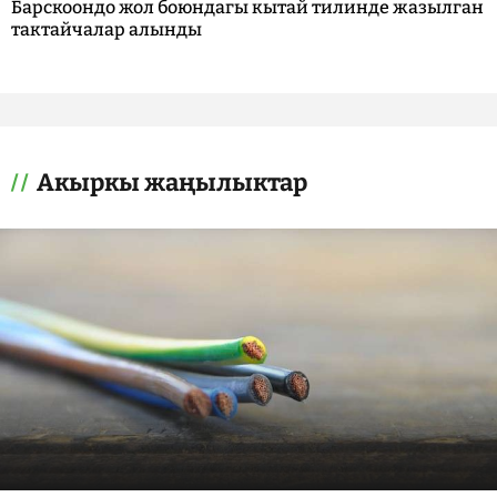
Барскоондо жол боюндагы кытай тилинде жазылган
тактайчалар алынды
Акыркы жаңылыктар