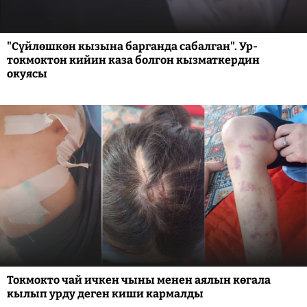
"Сүйлөшкөн кызына барганда сабалган". Ур-
токмоктон кийин каза болгон кызматкердин
окуясы
Токмокто чай ичкен чыны менен аялын көгала
кылып урду деген киши кармалды