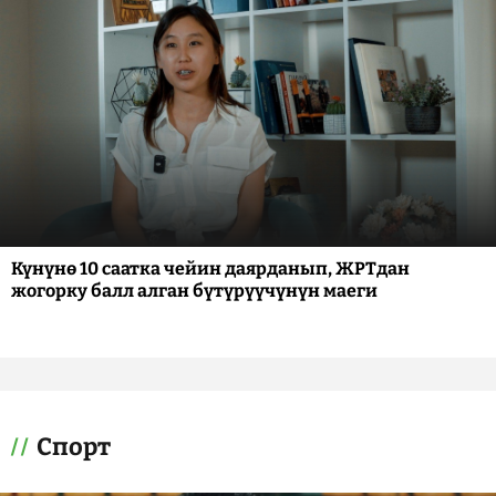
Күнүнө 10 саатка чейин даярданып, ЖРТдан
жогорку балл алган бүтүрүүчүнүн маеги
Спорт