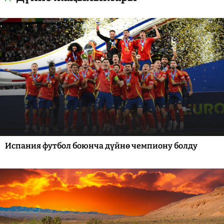
Испания футбол боюнча дүйнө чемпиону болду