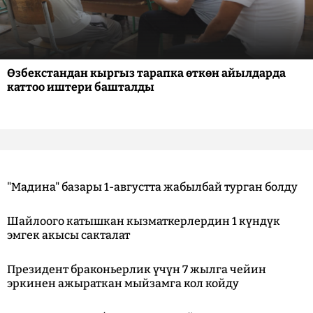
Өзбекстандан кыргыз тарапка өткөн айылдарда
каттоо иштери башталды
"Мадина" базары 1-августта жабылбай турган болду
Шайлоого катышкан кызматкерлердин 1 күндүк
эмгек акысы сакталат
Президент браконьерлик үчүн 7 жылга чейин
эркинен ажыраткан мыйзамга кол койду