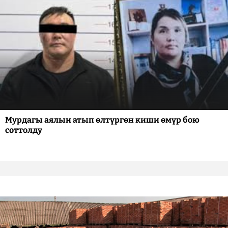
Мурдагы аялын атып өлтүргөн киши өмүр бою
соттолду