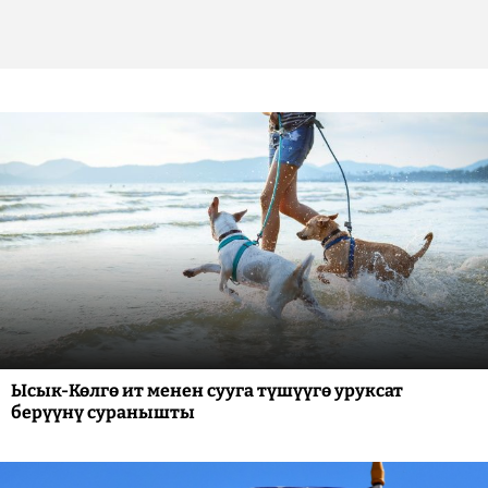
Ысык-Көлгө ит менен сууга түшүүгө уруксат
берүүнү суранышты