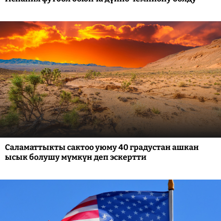
Саламаттыкты сактоо уюму 40 градустан ашкан
ысык болушу мүмкүн деп эскертти