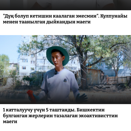
"Дүң болуп кетишин каалаган эмесмин". Кулпунайы
менен таанылган дыйкандын маеги
1 катталуучу үчүн 5 таштанды. Бишкектин
булганган жерлерин тазалаган экоактивисттин
маеги