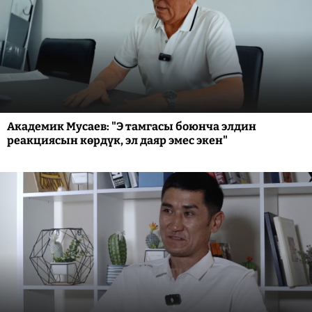
Академик Мусаев: "Э тамгасы боюнча элдин
реакциясын көрдүк, эл даяр эмес экен"