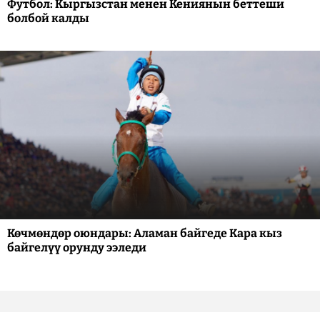
Футбол: Кыргызстан менен Кениянын беттеши
болбой калды
Көчмөндөр оюндары: Аламан байгеде Кара кыз
байгелүү орунду ээледи