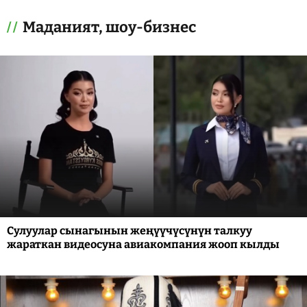
Маданият, шоу-бизнес
Сулуулар сынагынын жеңүүчүсүнүн талкуу
жараткан видеосуна авиакомпания жооп кылды