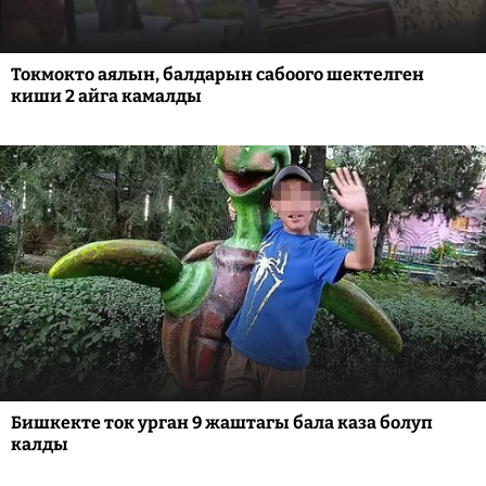
Токмокто аялын, балдарын сабоого шектелген
киши 2 айга камалды
Бишкекте ток урган 9 жаштагы бала каза болуп
калды