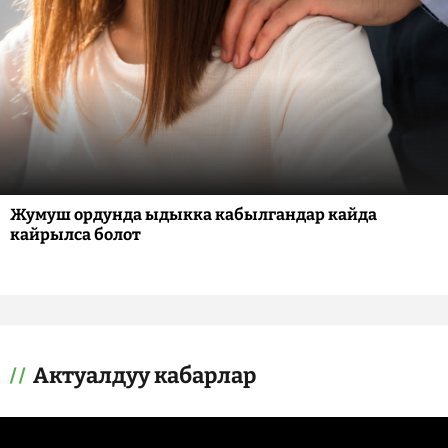
Жумуш ордунда ыдыкка кабылгандар кайда
кайрылса болот
Актуалдуу кабарлар