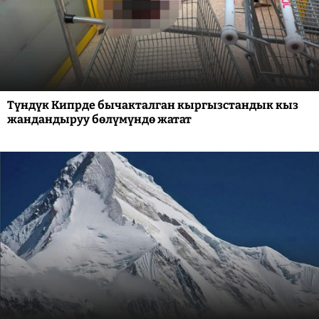
Түндүк Кипрде бычакталган кыргызстандык кыз
жандандыруу бөлүмүндө жатат