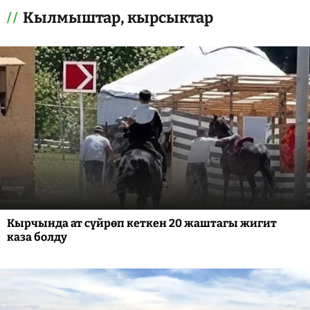
Кылмыштар, кырсыктар
Кырчында ат сүйрөп кеткен 20 жаштагы жигит
каза болду