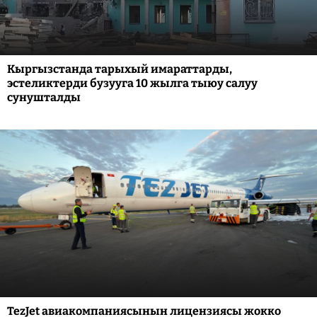
Кыргызстанда тарыхый имараттарды,
эстеликтерди бузууга 10 жылга тыюу салуу
сунушталды
TezJet авиакомпаниясынын лицензиясы жокко