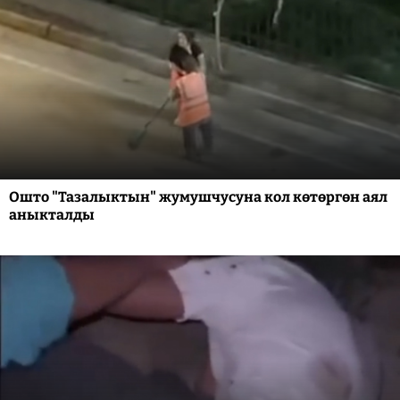
Ошто "Тазалыктын" жумушчусуна кол көтөргөн аял
аныкталды