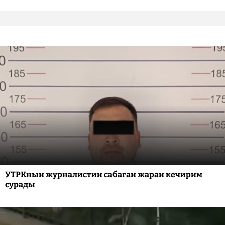
УТРКнын журналистин сабаган жаран кечирим
сурады