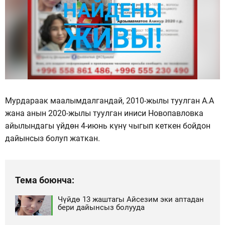
Мурдараак маалымдалгандай, 2010-жылы туулган А.А
жана анын 2020-жылы туулган иниси Новопавловка
айылындагы үйдөн 4-июнь күнү чыгып кеткен бойдон
дайынсыз болуп жаткан.
Тема боюнча:
Чүйдө 13 жаштагы Айсезим эки аптадан
бери дайынсыз болууда