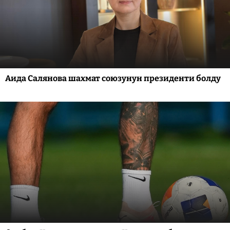
Аида Салянова шахмат союзунун президенти болду