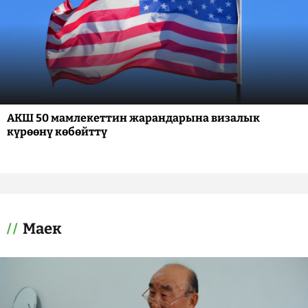
АКШ 50 мамлекеттин жарандарына визалык
күрөөнү көбөйттү
Маек