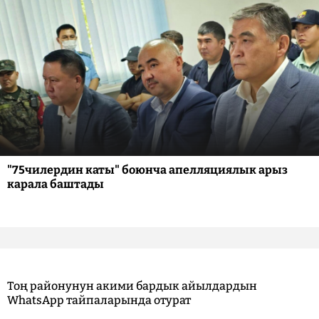
"75чилердин каты" боюнча апелляциялык арыз
карала баштады
Тоң районунун акими бардык айылдардын
WhatsApp тайпаларында отурат