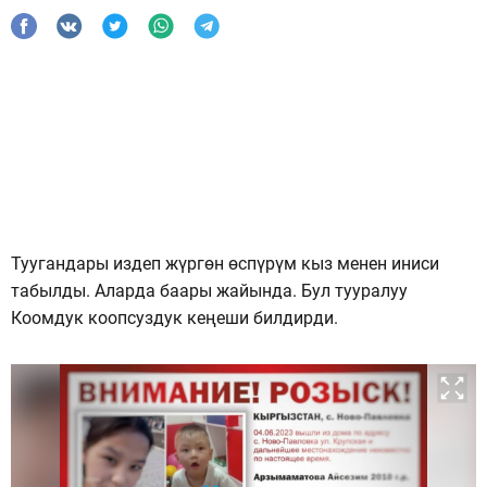
Туугандары издеп жүргөн өспүрүм кыз менен иниси
табылды. Аларда баары жайында. Бул тууралуу
Коомдук коопсуздук кеңеши билдирди.