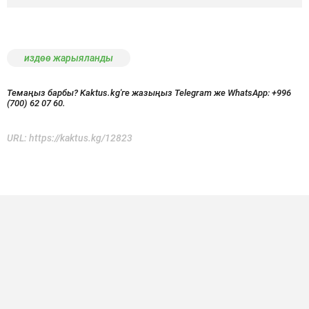
издөө жарыяланды
Темаңыз барбы? Kaktus.kg'ге жазыңыз Telegram же WhatsApp:
+996
(700) 62 07 60.
URL:
https://kaktus.kg/12823