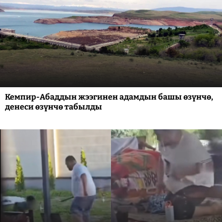
Кемпир-Абаддын жээгинен адамдын башы өзүнчө,
денеси өзүнчө табылды