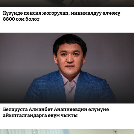
Күзүндө пенсия жогорулап, минималдуу өлчөмү
8800 сом болот
Беларуста Алманбет Анапияевдин өлүмүнө
айыпталгандарга өкүм чыкты