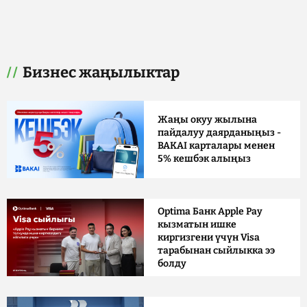
Бизнес жаңылыктар
Жаңы окуу жылына
пайдалуу даярданыңыз -
BAKAI карталары менен
5% кешбэк алыңыз
Optima Банк Apple Pay
кызматын ишке
киргизгени үчүн Visa
тарабынан сыйлыкка ээ
болду