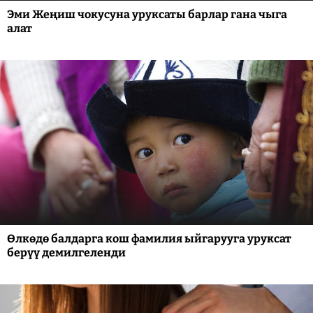
Эми Жеңиш чокусуна уруксаты барлар гана чыга
алат
Өлкөдө балдарга кош фамилия ыйгарууга уруксат
берүү демилгеленди