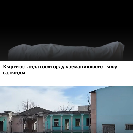
Кыргызстанда сөөктөрдү кремациялоого тыюу
салынды