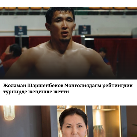
Жоламан Шаршенбеков Монголиядагы рейтингдик
турнирде жеңишке жетти