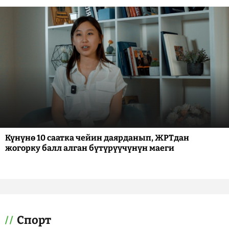
Күнүнө 10 саатка чейин даярданып, ЖРТдан
жогорку балл алган бүтүрүүчүнүн маеги
Спорт