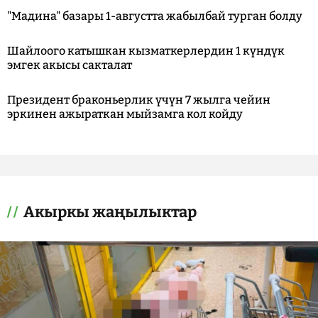
"Мадина" базары 1-августта жабылбай турган болду
Шайлоого катышкан кызматкерлердин 1 күндүк
эмгек акысы сакталат
Президент браконьерлик үчүн 7 жылга чейин
эркинен ажыраткан мыйзамга кол койду
Акыркы жаңылыктар