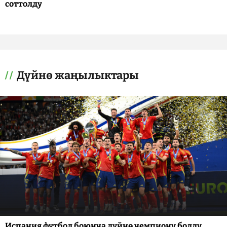
соттолду
Дүйнө жаңылыктары
Испания футбол боюнча дүйнө чемпиону болду