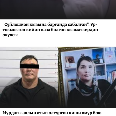
"Сүйлөшкөн кызына барганда сабалган". Ур-
токмоктон кийин каза болгон кызматкердин
окуясы
Мурдагы аялын атып өлтүргөн киши өмүр бою