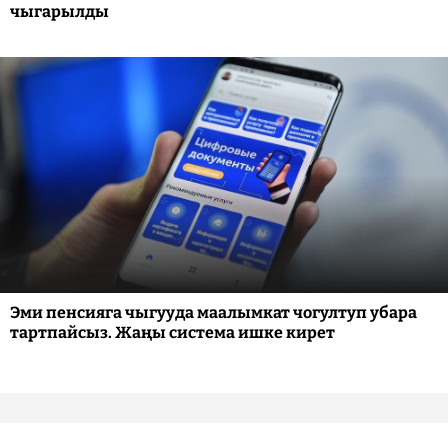
чыгарылды
Эми пенсияга чыгууда маалымкат чогултуп убара
тартпайсыз. Жаңы система ишке кирет