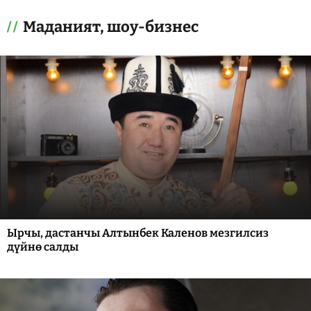
Маданият, шоу-бизнес
Ырчы, дастанчы Алтынбек Каленов мезгилсиз
дүйнө салды