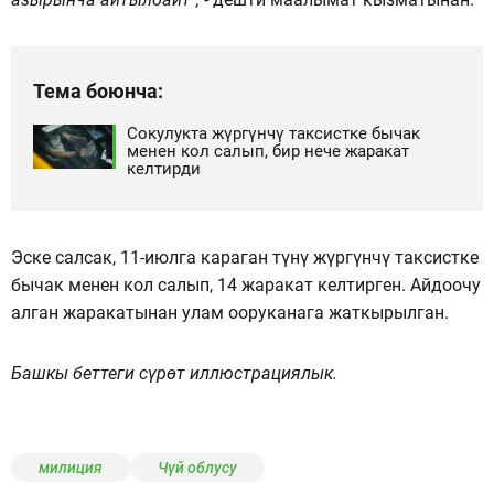
Тема боюнча:
Сокулукта жүргүнчү таксистке бычак
менен кол салып, бир нече жаракат
келтирди
Эске салсак, 11-июлга караган түнү жүргүнчү таксистке
бычак менен кол салып, 14 жаракат келтирген. Айдоочу
алган жаракатынан улам ооруканага жаткырылган.
Башкы беттеги сүрөт иллюстрациялык.
милиция
Чүй облусу