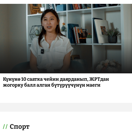
Күнүнө 10 саатка чейин даярданып, ЖРТдан
жогорку балл алган бүтүрүүчүнүн маеги
Спорт