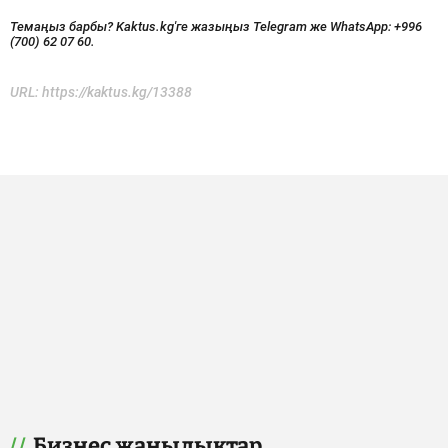
Темаңыз барбы? Kaktus.kg'ге жазыңыз Telegram же WhatsApp:
+996
(700) 62 07 60.
URL:
https://kaktus.kg/13388
Бизнес жаңылыктар