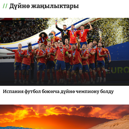
Дүйнө жаңылыктары
Испания футбол боюнча дүйнө чемпиону болду