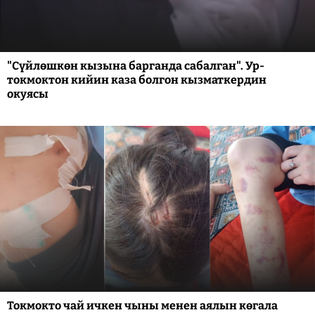
"Сүйлөшкөн кызына барганда сабалган". Ур-
токмоктон кийин каза болгон кызматкердин
окуясы
Токмокто чай ичкен чыны менен аялын көгала