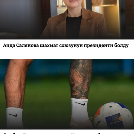
Аида Салянова шахмат союзунун президенти болду