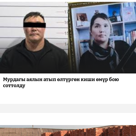
Мурдагы аялын атып өлтүргөн киши өмүр бою
соттолду