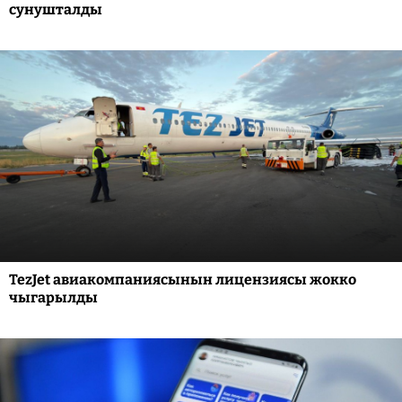
сунушталды
TezJet авиакомпаниясынын лицензиясы жокко
чыгарылды