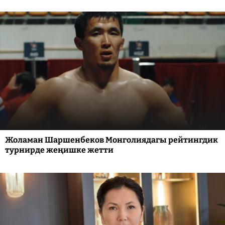
Жоламан Шаршенбеков Монголиядагы рейтингдик
турнирде жеңишке жетти