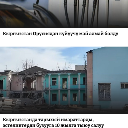
Кыргызстан Орусиядан күйүүчү май алмай болду
Кыргызстанда тарыхый имараттарды,
эстеликтерди бузууга 10 жылга тыюу салуу