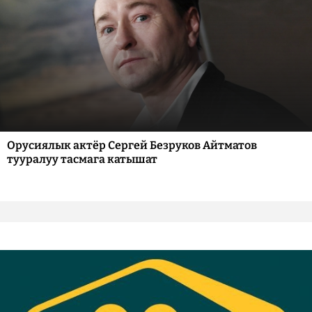
Орусиялык актёр Сергей Безруков Айтматов
тууралуу тасмага катышат