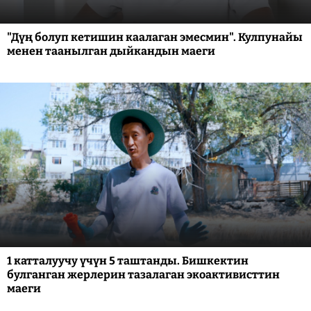
"Дүң болуп кетишин каалаган эмесмин". Кулпунайы
менен таанылган дыйкандын маеги
1 катталуучу үчүн 5 таштанды. Бишкектин
булганган жерлерин тазалаган экоактивисттин
маеги