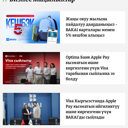
Жаңы окуу жылына
пайдалуу даярданыңыз -
BAKAI карталары менен
5% кешбэк алыңыз
Optima Банк Apple Pay
кызматын ишке
киргизгени үчүн Visa
тарабынан сыйлыкка ээ
болду
Visa Кыргызстанда Apple
Pay кызматын ийгиликтүү
ишке киргизгени үчүн
BAKAI'ды сыйлады