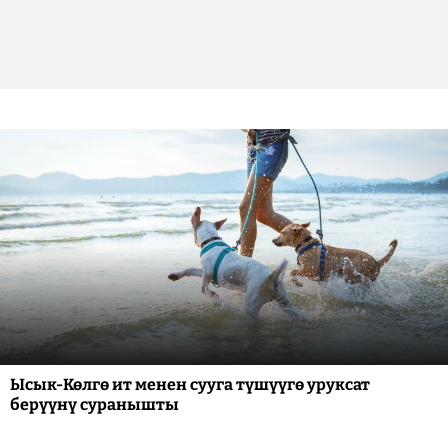
Ысык-Көлгө ит менен сууга түшүүгө уруксат
берүүнү суранышты