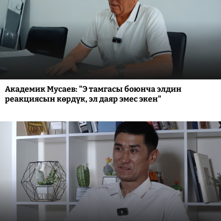
Академик Мусаев: "Э тамгасы боюнча элдин
реакциясын көрдүк, эл даяр эмес экен"