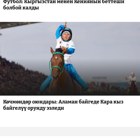
Футбол: Кыргызстан менен Кениянын беттеши
болбой калды
Көчмөндөр оюндары: Аламан байгеде Кара кыз
байгелүү орунду ээледи