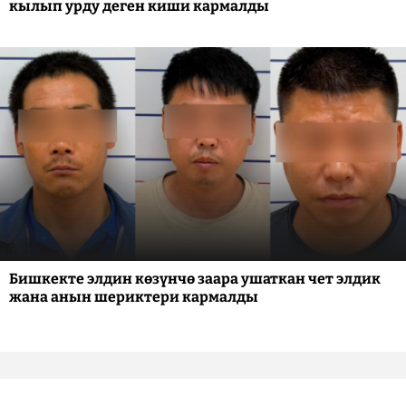
кылып урду деген киши кармалды
Бишкекте элдин көзүнчө заара ушаткан чет элдик
жана анын шериктери кармалды