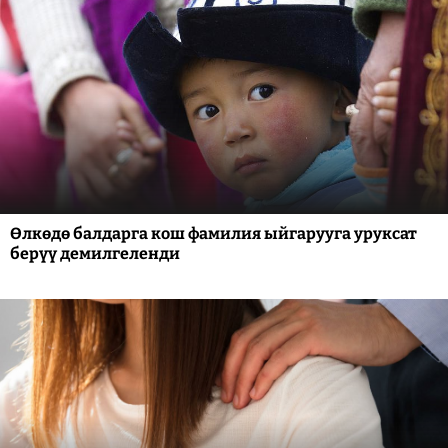
Өлкөдө балдарга кош фамилия ыйгарууга уруксат
берүү демилгеленди