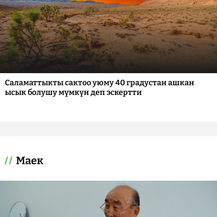
Саламаттыкты сактоо уюму 40 градустан ашкан
ысык болушу мүмкүн деп эскертти
Маек