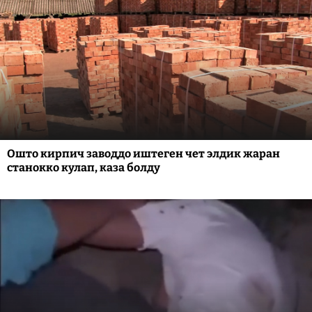
Ошто кирпич заводдо иштеген чет элдик жаран
станокко кулап, каза болду