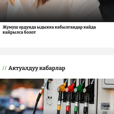
Жумуш ордунда ыдыкка кабылгандар кайда
кайрылса болот
Актуалдуу кабарлар