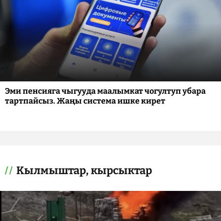
Эми пенсияга чыгууда маалымкат чогултуп убара
тартпайсыз. Жаңы система ишке кирет
Кылмыштар, кырсыктар