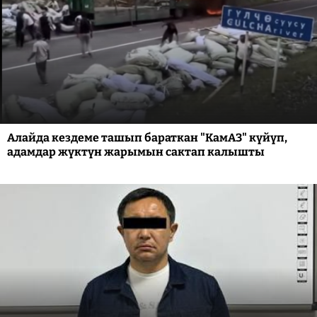
Алайда кездеме ташып бараткан "КамАЗ" күйүп,
адамдар жүктүн жарымын сактап калышты