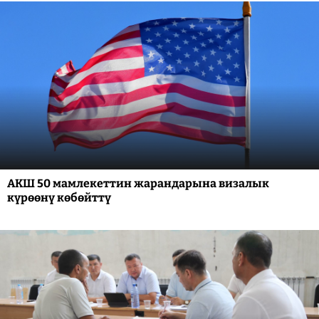
АКШ 50 мамлекеттин жарандарына визалык
күрөөнү көбөйттү