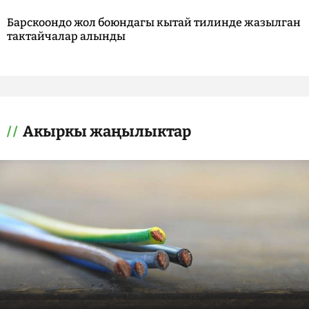
Барскоондо жол боюндагы кытай тилинде жазылган
тактайчалар алынды
Акыркы жаңылыктар