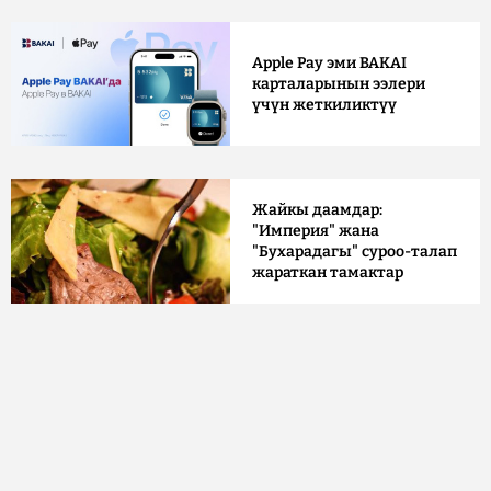
Apple Pay эми BAKAI
карталарынын ээлери
үчүн жеткиликтүү
Жайкы даамдар:
"Империя" жана
"Бухарадагы" суроо-талап
жараткан тамактар