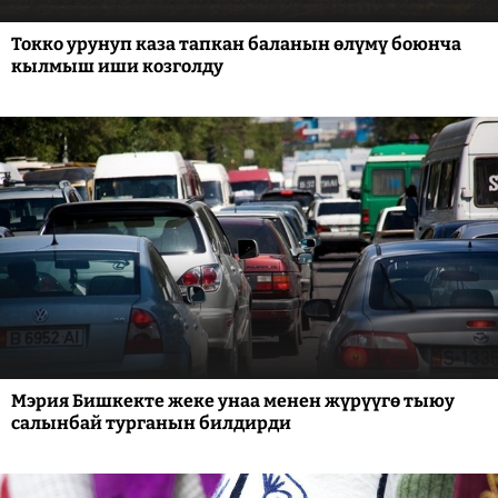
Токко урунуп каза тапкан баланын өлүмү боюнча
кылмыш иши козголду
Мэрия Бишкекте жеке унаа менен жүрүүгө тыюу
салынбай турганын билдирди