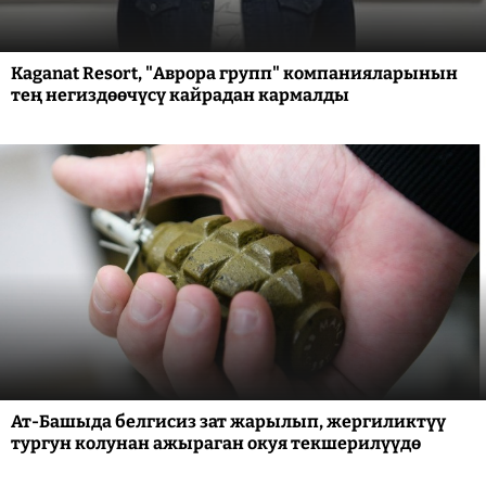
Kaganat Resort, "Аврора групп" компанияларынын
тең негиздөөчүсү кайрадан кармалды
Ат-Башыда белгисиз зат жарылып, жергиликтүү
тургун колунан ажыраган окуя текшерилүүдө