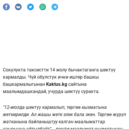
Сокулукта таксистти 14 жолу бычактаганга шектүү
кармалды. Чүй обулстук ички иштер башкы
башкармалыгынан
Kaktus.kg
сайтына
маалымдашкандай, учурда шектүү суракта.
"12-июлда шектүү кармалып, тергөө кызматына
жеткирилди. Ал жашы жете элек бала экен. Тергөө жүрүп
жатканына байланыштуу калган маалыматтар
азырынча айтылбайт",
- дешти маалымат кызматынан.