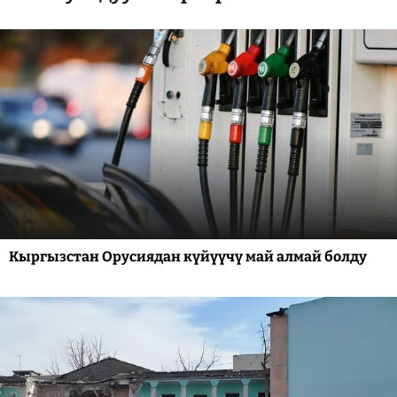
Кыргызстан Орусиядан күйүүчү май алмай болду