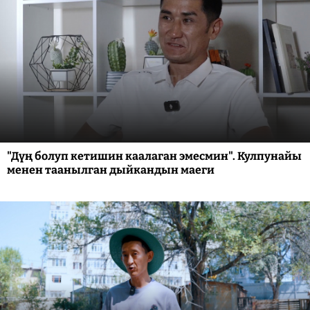
"Дүң болуп кетишин каалаган эмесмин". Кулпунайы
менен таанылган дыйкандын маеги