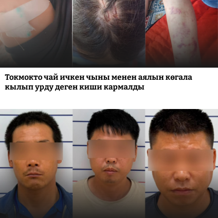
Токмокто чай ичкен чыны менен аялын көгала
кылып урду деген киши кармалды