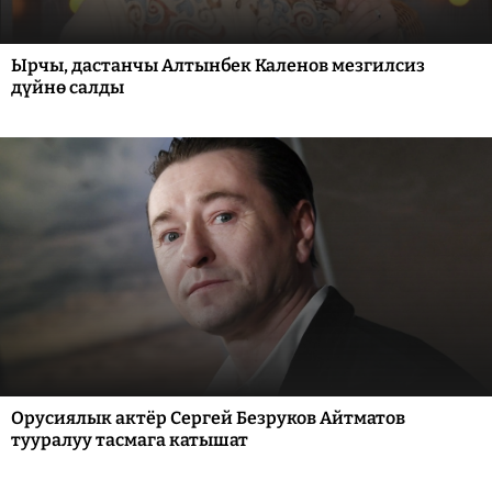
Ырчы, дастанчы Алтынбек Каленов мезгилсиз
дүйнө салды
Орусиялык актёр Сергей Безруков Айтматов
тууралуу тасмага катышат