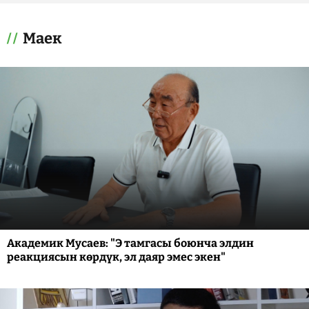
Маек
Академик Мусаев: "Э тамгасы боюнча элдин
реакциясын көрдүк, эл даяр эмес экен"