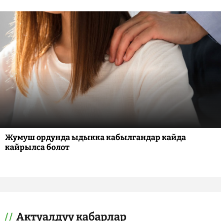
Жумуш ордунда ыдыкка кабылгандар кайда
кайрылса болот
Актуалдуу кабарлар