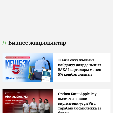
Бизнес жаңылыктар
Жаңы окуу жылына
пайдалуу даярданыңыз -
BAKAI карталары менен
5% кешбэк алыңыз
Optima Банк Apple Pay
кызматын ишке
киргизгени үчүн Visa
тарабынан сыйлыкка ээ