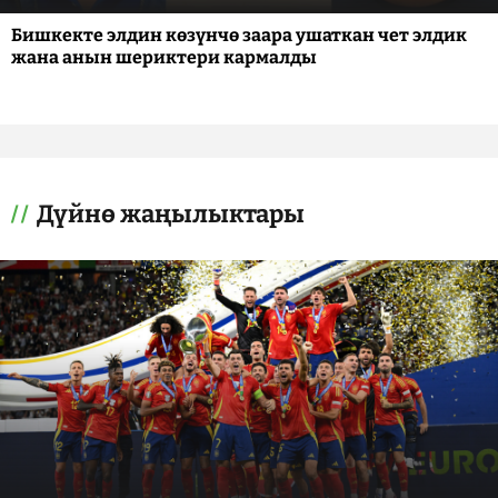
Бишкекте элдин көзүнчө заара ушаткан чет элдик
жана анын шериктери кармалды
Дүйнө жаңылыктары