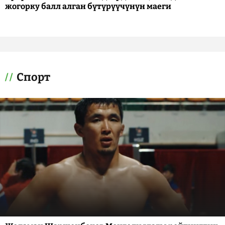
жогорку балл алган бүтүрүүчүнүн маеги
Спорт