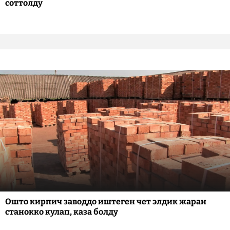
соттолду
Ошто кирпич заводдо иштеген чет элдик жаран
станокко кулап, каза болду