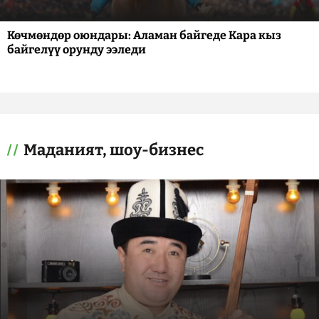
Көчмөндөр оюндары: Аламан байгеде Кара кыз
байгелүү орунду ээледи
Маданият, шоу-бизнес