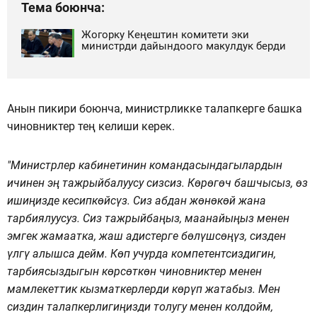
Тема боюнча:
Жогорку Кеңештин комитети эки
министрди дайындоого макулдук берди
Анын пикири боюнча, министрликке талапкерге башка
чиновниктер тең келиши керек.
"Министрлер кабинетинин командасындагылардын
ичинен эң тажрыйбалуусу сизсиз. Көрөгөч башчысыз, өз
ишиңизде кесипкөйсүз. Сиз абдан жөнөкөй жана
тарбиялуусуз. Сиз тажрыйбаңыз, маанайыңыз менен
эмгек жамаатка, жаш адистерге бөлүшсөңүз, сизден
үлгү алышса дейм. Көп учурда компетентсиздигин,
тарбиясыздыгын көрсөткөн чиновниктер менен
мамлекеттик кызматкерлерди көрүп жатабыз. Мен
сиздин талапкерлигиңизди толугу менен колдойм,