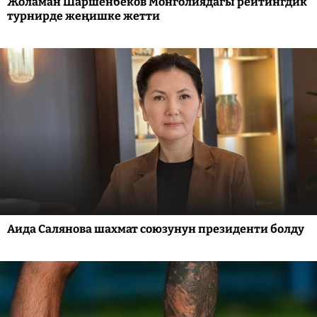
Жоламан Шаршенбеков Монголиядагы рейтингдик
турнирде жеңишке жетти
Аида Салянова шахмат союзунун президенти болду