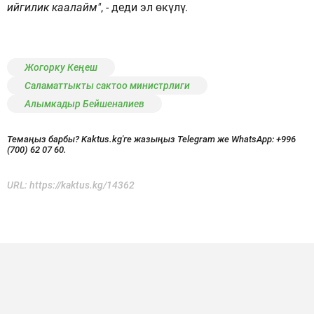
ийгилик каалайм"
, - деди эл өкүлү.
Жогорку Кеңеш
Саламаттыкты сактоо министрлиги
Алымкадыр Бейшеналиев
Темаңыз барбы? Kaktus.kg'ге жазыңыз Telegram же WhatsApp:
+996
(700) 62 07 60.
URL:
https://kaktus.kg/14362