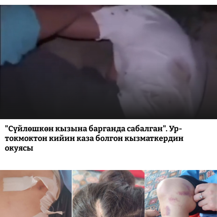
"Сүйлөшкөн кызына барганда сабалган". Ур-
токмоктон кийин каза болгон кызматкердин
окуясы