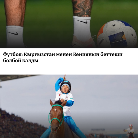
Футбол: Кыргызстан менен Кениянын беттеши
болбой калды