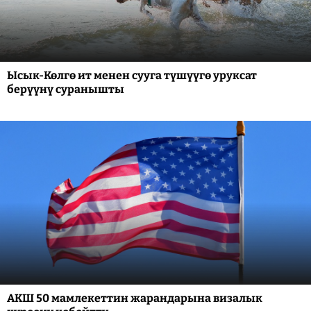
Ысык-Көлгө ит менен сууга түшүүгө уруксат
берүүнү суранышты
АКШ 50 мамлекеттин жарандарына визалык