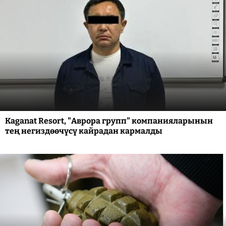
Kaganat Resort, "Аврора групп" компанияларынын
тең негиздөөчүсү кайрадан кармалды