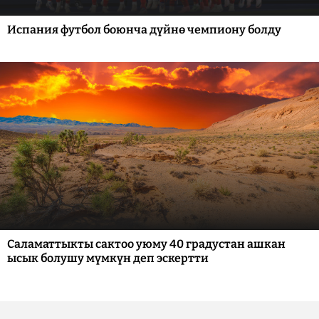
Испания футбол боюнча дүйнө чемпиону болду
Саламаттыкты сактоо уюму 40 градустан ашкан
ысык болушу мүмкүн деп эскертти