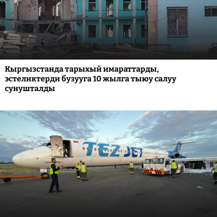
Кыргызстанда тарыхый имараттарды,
эстеликтерди бузууга 10 жылга тыюу салуу
сунушталды