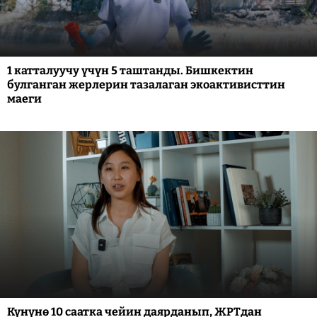
1 катталуучу үчүн 5 таштанды. Бишкектин
булганган жерлерин тазалаган экоактивисттин
маеги
Күнүнө 10 саатка чейин даярданып, ЖРТдан