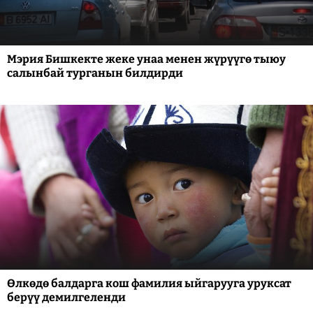
Мэрия Бишкекте жеке унаа менен жүрүүгө тыюу
салынбай турганын билдирди
Өлкөдө балдарга кош фамилия ыйгарууга уруксат
берүү демилгеленди