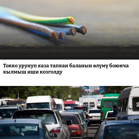
Токко урунуп каза тапкан баланын өлүмү боюнча
кылмыш иши козголду