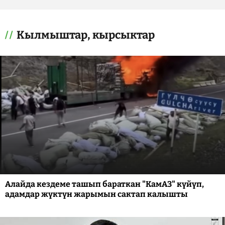
Кылмыштар, кырсыктар
Алайда кездеме ташып бараткан "КамАЗ" күйүп,
адамдар жүктүн жарымын сактап калышты