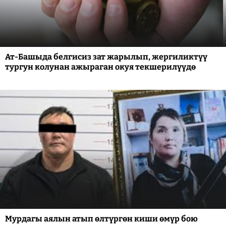
Ат-Башыда белгисиз зат жарылып, жергиликтүү
тургун колунан ажыраган окуя текшерилүүдө
Мурдагы аялын атып өлтүргөн киши өмүр бою