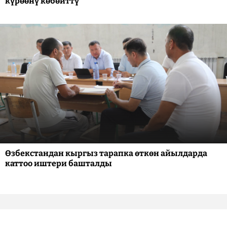
күрөөнү көбөйттү
Өзбекстандан кыргыз тарапка өткөн айылдарда
каттоо иштери башталды