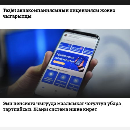
TezJet авиакомпаниясынын лицензиясы жокко
чыгарылды
Эми пенсияга чыгууда маалымкат чогултуп убара
тартпайсыз. Жаңы система ишке кирет