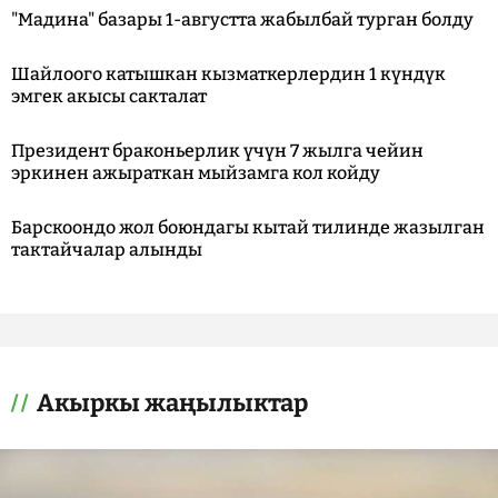
"Мадина" базары 1-августта жабылбай турган болду
Шайлоого катышкан кызматкерлердин 1 күндүк
эмгек акысы сакталат
Президент браконьерлик үчүн 7 жылга чейин
эркинен ажыраткан мыйзамга кол койду
Барскоондо жол боюндагы кытай тилинде жазылган
тактайчалар алынды
Акыркы жаңылыктар