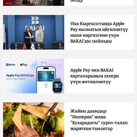
болду
Visa Кыргызстанда Apple
Pay кызматын ийгиликтүү
ишке киргизгени үчүн
BAKAI'ды сыйлады
Apple Pay эми BAKAI
карталарынын ээлери
үчүн жеткиликтүү
Жайкы даамдар:
"Империя" жана
"Бухарадагы" суроо-талап
жараткан тамактар