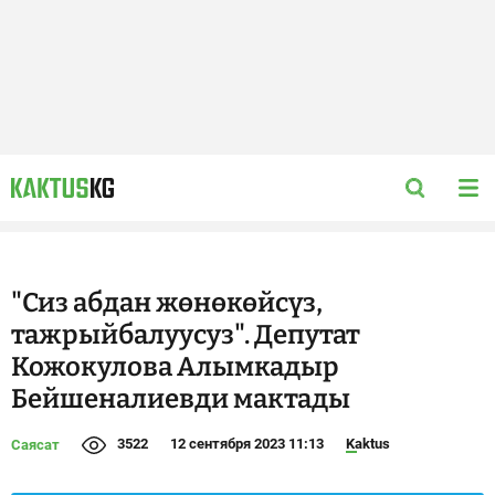
"Сиз абдан жөнөкөйсүз,
тажрыйбалуусуз". Депутат
Кожокулова Алымкадыр
Бейшеналиевди мактады
3522
12 сентября 2023 11:13
Kaktus
Саясат