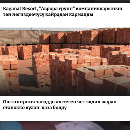
Kaganat Resort, "Аврора групп" компанияларынын
тең негиздөөчүсү кайрадан кармалды
Ошто кирпич заводдо иштеген чет элдик жаран
станокко кулап, каза болду