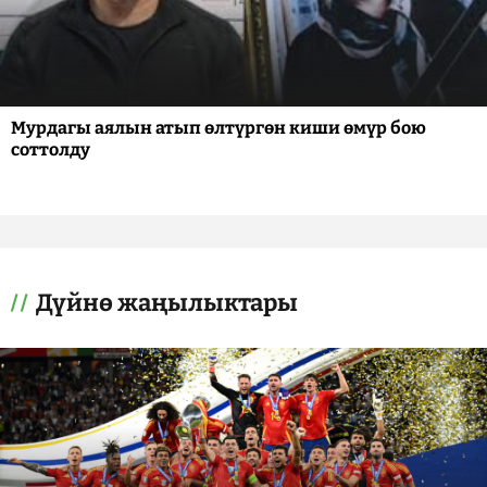
Мурдагы аялын атып өлтүргөн киши өмүр бою
соттолду
Дүйнө жаңылыктары