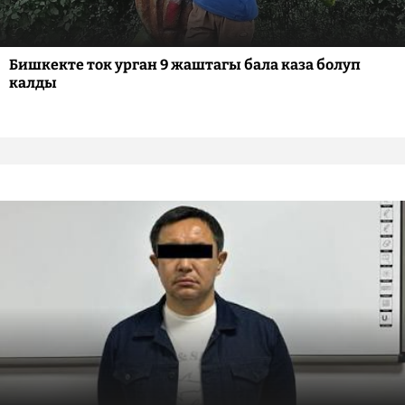
Бишкекте ток урган 9 жаштагы бала каза болуп
калды