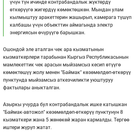
үчүн түн ичинде контрабандалык жүктөрдү
өткөрүүгө жигердүү көмөктөшкөн. Мындан улам
кылмыштуу аракеттерин жашырып, камерага түшүп
калбашы үчүн объекттин аймагында электр
энергиясын өчүрүүгө барышкан.
Ошондой эле аталган чек ара кызматынын
кызматкерлери тарабынан Кыргыз Республикасынын
мамлекеттик чек арасын мыйзамсыз кесип өтүүгө
көмөктөшүү жолу менен "Баймак" көзөмөлдөп-өткөрүү
пунктунда мыйзамсыз аткезчиликти уюштуруу
фактылары аныкталган.
Азыркы учурда бул контрабандалык ишке катышкан
"Баймак-автожол" көзөмөлдөп-өткөрүү пунктунун 8
кызматкери жана 5 жөнөкөй жаран кармалды. Тергөө
иштери жүрүп жатат.