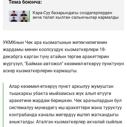
Тема боюнча:
Кара-Суу базарындагы соодагерлерден
акча талап кылган салыкчылар кармалды
УКМКнын Чек ара кызматынын жетекчилигинин
жардамы менен коопсуздук кызматкерлери 18-
декабрга карган түнү атайын тергөө аракеттерин
жүргүзүп, "Баймак-автожол" көзөмөл-өткөрүү пунктунун
аскер кызматкерлерин кармашты.
Алар көзөмөл-өткөрүү пункт аркылуу жумуштан
тышкаркы убакта мыйзамсыз жүк алып өтүүгө
аракетине жардам беришкен. Чек арачылардын бул
системалуу мүнөздөгү иш-аракеттери жана туруктуу
контрабанда каналы жигердүү иштеп жаткандыгы
аныкталды. Аталган кызматкерлер акчалай сыйлык