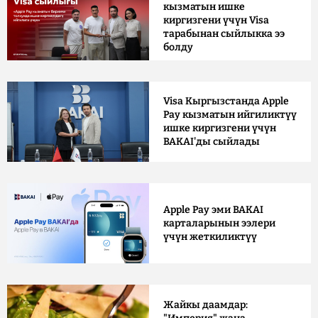
кызматын ишке
киргизгени үчүн Visa
тарабынан сыйлыкка ээ
болду
Visa Кыргызстанда Apple
Pay кызматын ийгиликтүү
ишке киргизгени үчүн
BAKAI'ды сыйлады
Apple Pay эми BAKAI
карталарынын ээлери
үчүн жеткиликтүү
Жайкы даамдар: