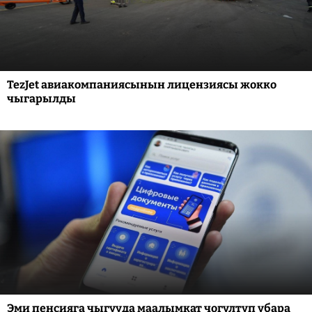
TezJet авиакомпаниясынын лицензиясы жокко
чыгарылды
Эми пенсияга чыгууда маалымкат чогултуп убара