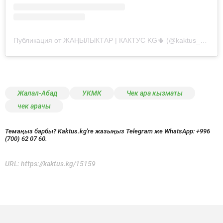
Публикация от ЖАҢЫЛЫКТАР | КАКТУС KG🌵 (@kaktus__kg)
Жалал-Абад
УКМК
Чек ара кызматы
чек арачы
Темаңыз барбы? Kaktus.kg'ге жазыңыз Telegram же WhatsApp:
+996
(700) 62 07 60.
URL:
https://kaktus.kg/15159