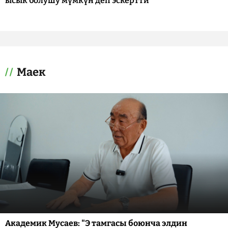
ысык болушу мүмкүн деп эскертти
Маек
Академик Мусаев: "Э тамгасы боюнча элдин