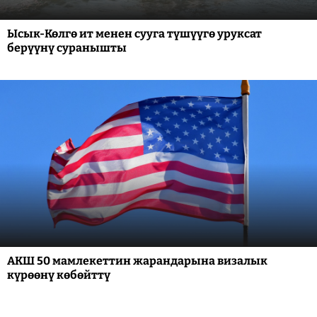
Ысык-Көлгө ит менен сууга түшүүгө уруксат
берүүнү суранышты
АКШ 50 мамлекеттин жарандарына визалык
күрөөнү көбөйттү