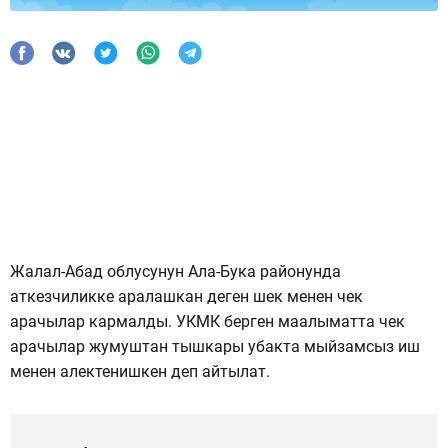
Жалал-Абад облусунун Ала-Бука районунда
аткезчиликке аралашкан деген шек менен чек
арачылар кармалды. УКМК берген маалыматта чек
арачылар жумуштан тышкары убакта мыйзамсыз иш
менен алектенишкен деп айтылат.