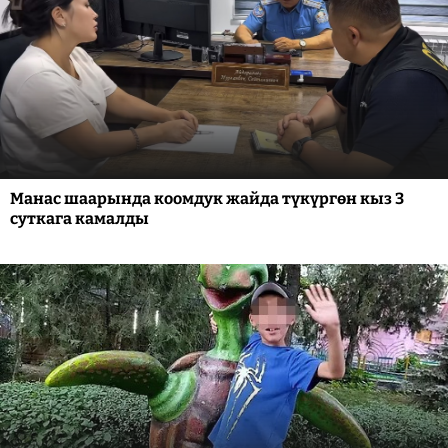
Манас шаарында коомдук жайда түкүргөн кыз 3
суткага камалды