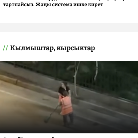
тартпайсыз. Жаңы система ишке кирет
Кылмыштар, кырсыктар