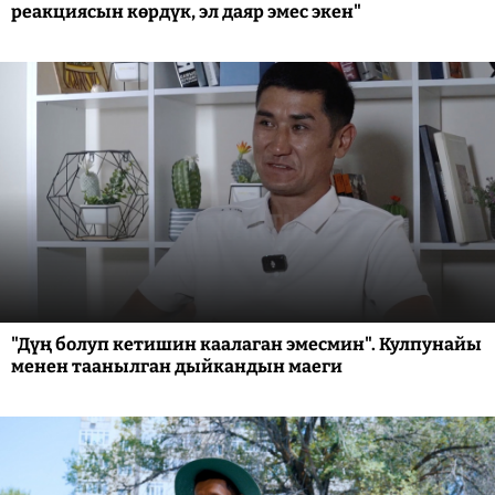
реакциясын көрдүк, эл даяр эмес экен"
"Дүң болуп кетишин каалаган эмесмин". Кулпунайы
менен таанылган дыйкандын маеги