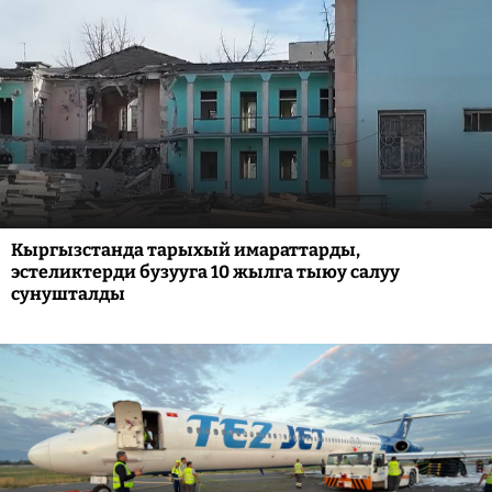
Кыргызстанда тарыхый имараттарды,
эстеликтерди бузууга 10 жылга тыюу салуу
сунушталды