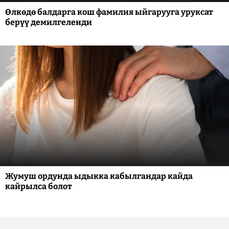
Өлкөдө балдарга кош фамилия ыйгарууга уруксат
берүү демилгеленди
Жумуш ордунда ыдыкка кабылгандар кайда
кайрылса болот