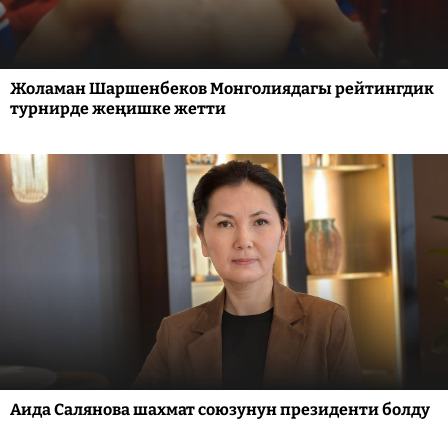
Жоламан Шаршенбеков Монголиядагы рейтингдик
турнирде жеңишке жетти
Аида Салянова шахмат союзунун президенти болду