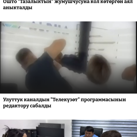
Ошто "Тазалыктын" жумушчусуна кол көтөргөн аял
аныкталды
Улуттук каналдын "Телекүзөт" программасынын
редактору сабалды