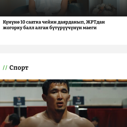
Күнүнө 10 саатка чейин даярданып, ЖРТдан
жогорку балл алган бүтүрүүчүнүн маеги
Спорт