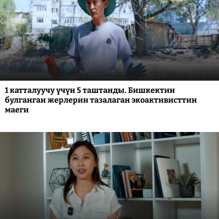
1 катталуучу үчүн 5 таштанды. Бишкектин
булганган жерлерин тазалаган экоактивисттин
маеги