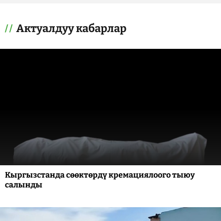
Актуалдуу кабарлар
Кыргызстанда сөөктөрдү кремациялоого тыюу
салынды