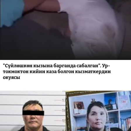
"Сүйлөшкөн кызына барганда сабалган". Ур-
токмоктон кийин каза болгон кызматкердин
окуясы