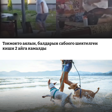
Токмокто аялын, балдарын сабоого шектелген
киши 2 айга камалды