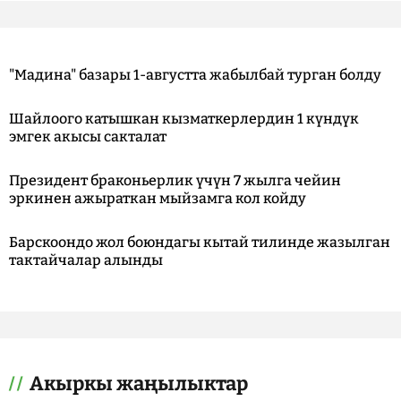
"Мадина" базары 1-августта жабылбай турган болду
Шайлоого катышкан кызматкерлердин 1 күндүк
эмгек акысы сакталат
Президент браконьерлик үчүн 7 жылга чейин
эркинен ажыраткан мыйзамга кол койду
Барскоондо жол боюндагы кытай тилинде жазылган
тактайчалар алынды
Акыркы жаңылыктар