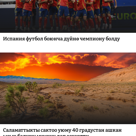
Испания футбол боюнча дүйнө чемпиону болду
Саламаттыкты сактоо уюму 40 градустан ашкан