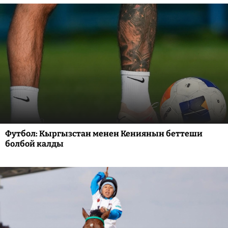
Футбол: Кыргызстан менен Кениянын беттеши
болбой калды