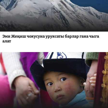
Эми Жеңиш чокусуна уруксаты барлар гана чыга
алат