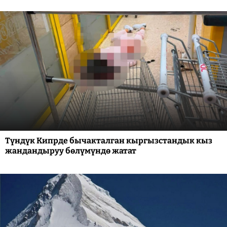
Түндүк Кипрде бычакталган кыргызстандык кыз
жандандыруу бөлүмүндө жатат