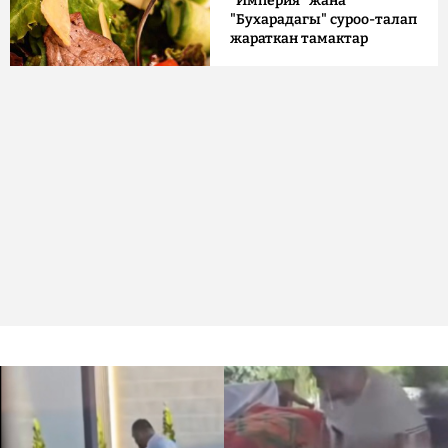
"Империя" жана
"Бухарадагы" суроо-талап
жараткан тамактар