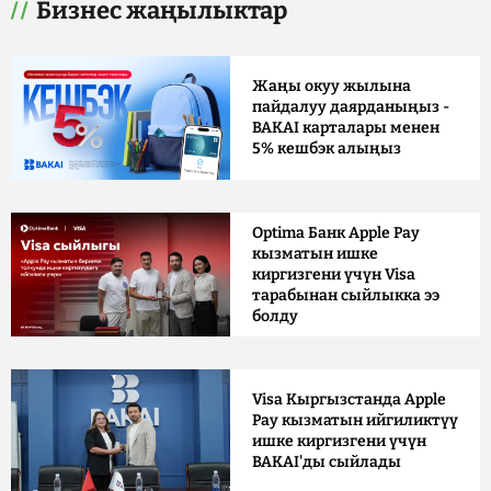
Бизнес жаңылыктар
Жаңы окуу жылына
пайдалуу даярданыңыз -
BAKAI карталары менен
5% кешбэк алыңыз
Optima Банк Apple Pay
кызматын ишке
киргизгени үчүн Visa
тарабынан сыйлыкка ээ
болду
Visa Кыргызстанда Apple
Pay кызматын ийгиликтүү
ишке киргизгени үчүн
BAKAI'ды сыйлады