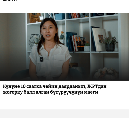
Күнүнө 10 саатка чейин даярданып, ЖРТдан
жогорку балл алган бүтүрүүчүнүн маеги