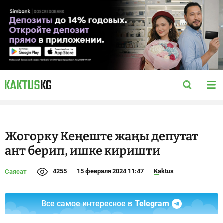
Жогорку Кеңеште жаңы депутат
ант берип, ишке киришти
4255
15 февраля 2024 11:47
Kaktus
Саясат
Все самое интересное в
Telegram