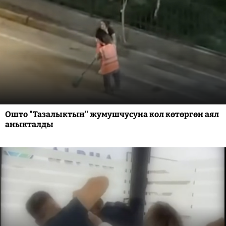
Ошто "Тазалыктын" жумушчусуна кол көтөргөн аял
аныкталды