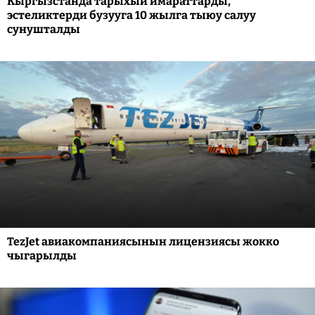
Кыргызстанда тарыхый имараттарды,
эстеликтерди бузууга 10 жылга тыюу салуу
сунушталды
TezJet авиакомпаниясынын лицензиясы жокко
чыгарылды