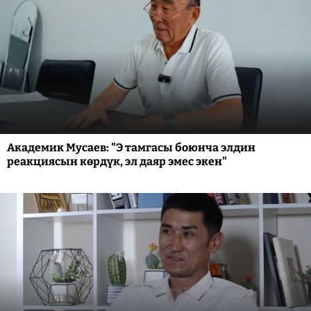
Академик Мусаев: "Э тамгасы боюнча элдин
реакциясын көрдүк, эл даяр эмес экен"