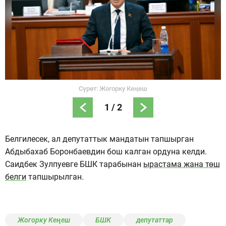
Сүрөт: Жогорку Кеңеш
1
/
2
Белгилесек, ал депутаттык мандатын тапшырган
Абдыбахаб Боронбаевдин бош калган ордуна келди.
Саидбек Зулпуевге БШК тарабынан
ырастама жана төш
белги
тапшырылган.
Жогорку Кеңеш
БШК
депутаттар