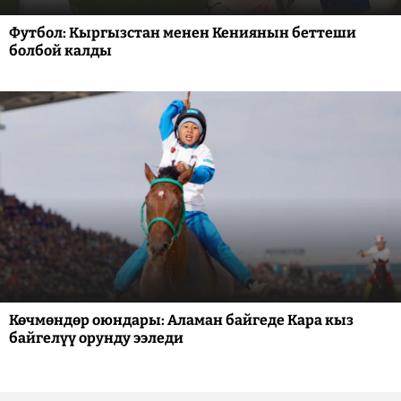
Футбол: Кыргызстан менен Кениянын беттеши
болбой калды
Көчмөндөр оюндары: Аламан байгеде Кара кыз
байгелүү орунду ээледи