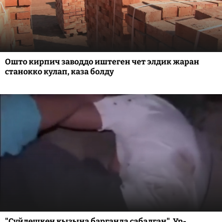
Ошто кирпич заводдо иштеген чет элдик жаран
станокко кулап, каза болду
"Сүйлөшкөн кызына барганда сабалган". Ур-