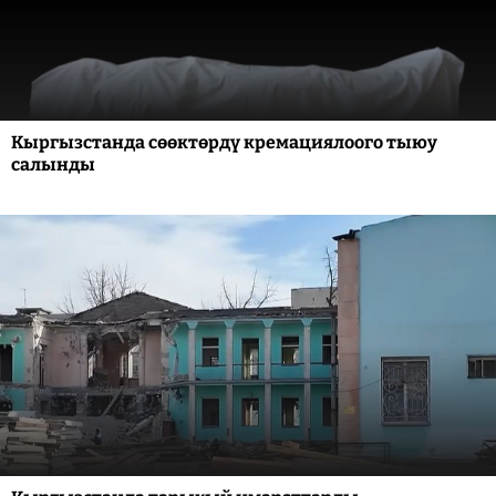
Кыргызстанда сөөктөрдү кремациялоого тыюу
салынды