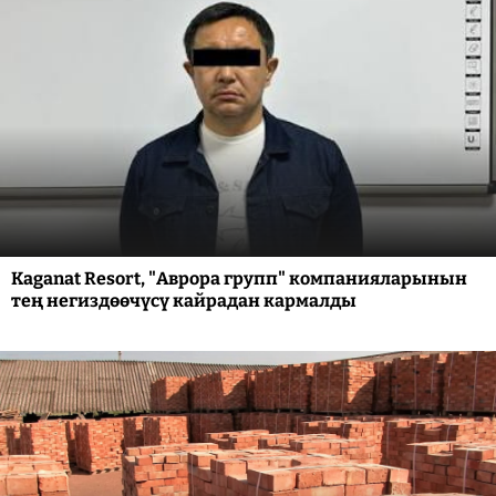
Kaganat Resort, "Аврора групп" компанияларынын
тең негиздөөчүсү кайрадан кармалды