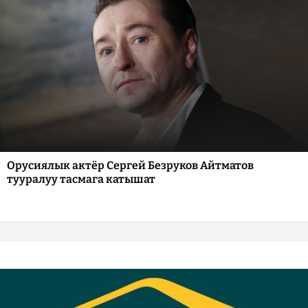
Орусиялык актёр Сергей Безруков Айтматов
тууралуу тасмага катышат