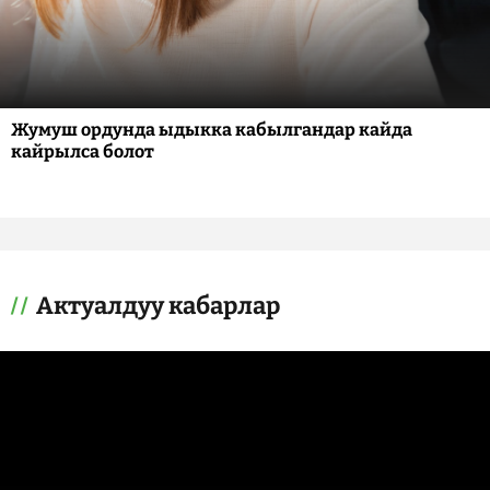
Жумуш ордунда ыдыкка кабылгандар кайда
кайрылса болот
Актуалдуу кабарлар