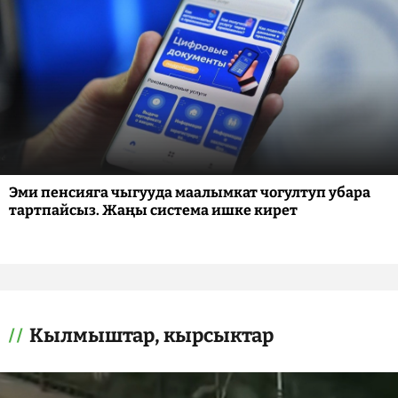
Эми пенсияга чыгууда маалымкат чогултуп убара
тартпайсыз. Жаңы система ишке кирет
Кылмыштар, кырсыктар