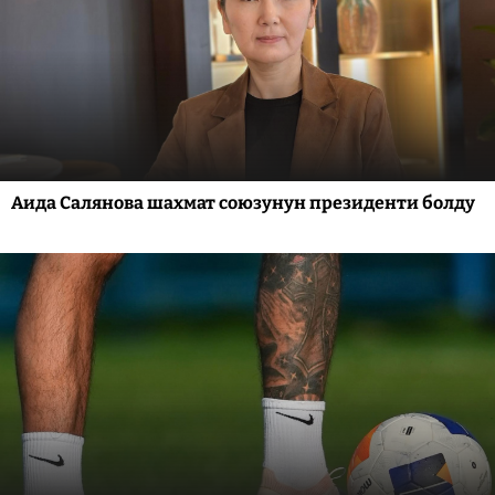
Аида Салянова шахмат союзунун президенти болду