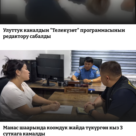
Улуттук каналдын "Телекүзөт" программасынын
редактору сабалды
Манас шаарында коомдук жайда түкүргөн кыз 3
суткага камалды