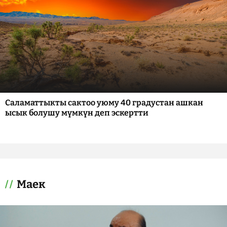
Саламаттыкты сактоо уюму 40 градустан ашкан
ысык болушу мүмкүн деп эскертти
Маек