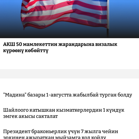
АКШ 50 мамлекеттин жарандарына визалык
күрөөнү көбөйттү
"Мадина" базары 1-августта жабылбай турган болду
Шайлоого катышкан кызматкерлердин 1 күндүк
эмгек акысы сакталат
Президент браконьерлик үчүн 7 жылга чейин
эркинен ажыраткан мыйзамга кол койду