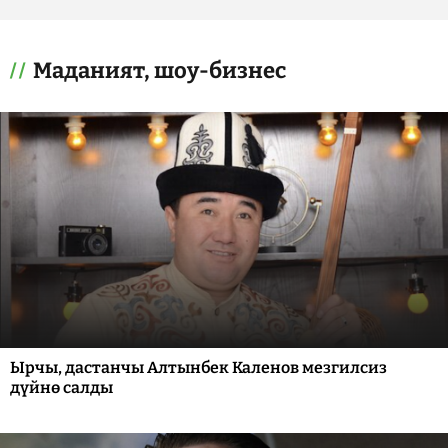
Маданият, шоу-бизнес
Ырчы, дастанчы Алтынбек Каленов мезгилсиз
дүйнө салды