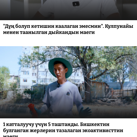
"Дүң болуп кетишин каалаган эмесмин". Кулпунайы
менен таанылган дыйкандын маеги
1 катталуучу үчүн 5 таштанды. Бишкектин
булганган жерлерин тазалаган экоактивисттин
маеги