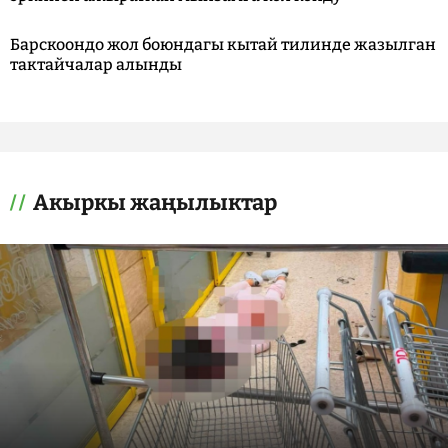
Барскоондо жол боюндагы кытай тилинде жазылган
тактайчалар алынды
Акыркы жаңылыктар