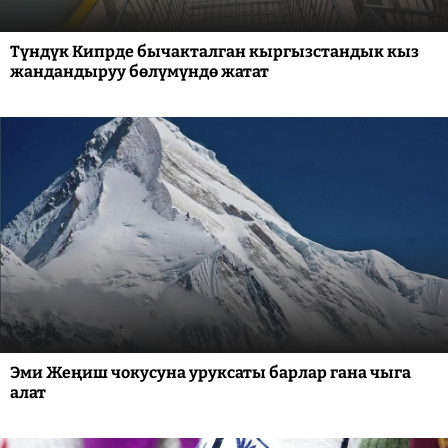
Түндүк Кипрде бычакталган кыргызстандык кыз
жандандыруу бөлүмүндө жатат
Эми Жеңиш чокусуна уруксаты барлар гана чыга
алат