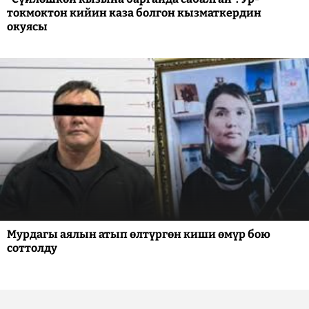
токмоктон кийин каза болгон кызматкердин
окуясы
Мурдагы аялын атып өлтүргөн киши өмүр бою
соттолду