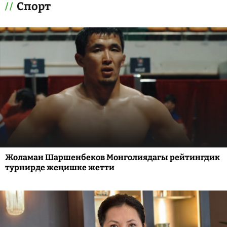
Спорт
Жоламан Шаршенбеков Монголиядагы рейтингдик
турнирде жеңишке жетти