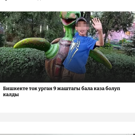
Бишкекте ток урган 9 жаштагы бала каза болуп
калды