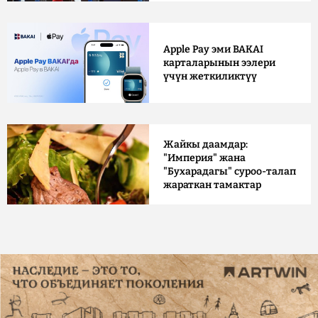
Apple Pay эми BAKAI
карталарынын ээлери
үчүн жеткиликтүү
Жайкы даамдар:
"Империя" жана
"Бухарадагы" суроо-талап
жараткан тамактар