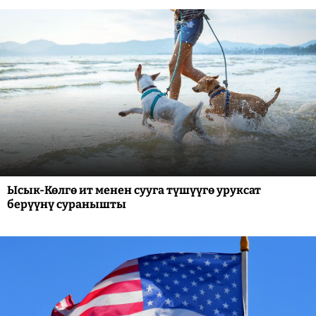
Ысык-Көлгө ит менен сууга түшүүгө уруксат
берүүнү суранышты