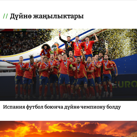
Дүйнө жаңылыктары
Испания футбол боюнча дүйнө чемпиону болду