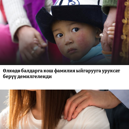
Өлкөдө балдарга кош фамилия ыйгарууга уруксат
берүү демилгеленди