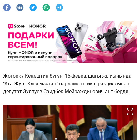
Жогорку Кеңештин бүгүн, 15-февралдагы жыйынында
"Ата-Журт Кыргызстан" парламенттик фракциясынан
депутат Зулпуев Саидбек Мейраждинович ант берди.