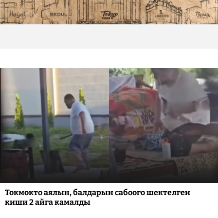
Токмокто аялын, балдарын сабоого шектелген
киши 2 айга камалды