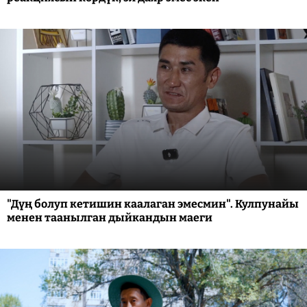
"Дүң болуп кетишин каалаган эмесмин". Кулпунайы
менен таанылган дыйкандын маеги