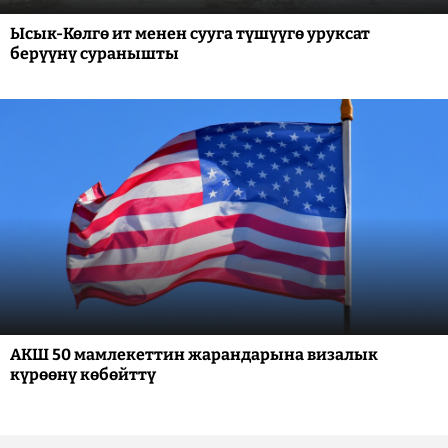
Ысык-Көлгө ит менен сууга түшүүгө уруксат
берүүнү суранышты
АКШ 50 мамлекеттин жарандарына визалык
күрөөнү көбөйттү