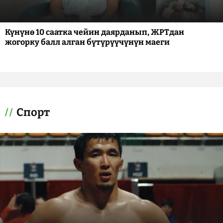
Күнүнө 10 саатка чейин даярданып, ЖРТдан
жогорку балл алган бүтүрүүчүнүн маеги
Спорт