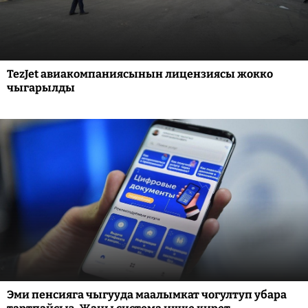
TezJet авиакомпаниясынын лицензиясы жокко
чыгарылды
Эми пенсияга чыгууда маалымкат чогултуп убара