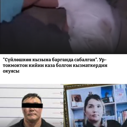
"Сүйлөшкөн кызына барганда сабалган". Ур-
токмоктон кийин каза болгон кызматкердин
окуясы