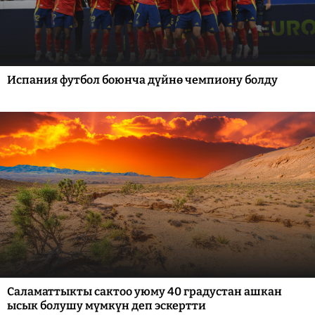
Испания футбол боюнча дүйнө чемпиону болду
Саламаттыкты сактоо уюму 40 градустан ашкан
ысык болушу мүмкүн деп эскертти