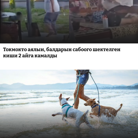
Токмокто аялын, балдарын сабоого шектелген
киши 2 айга камалды