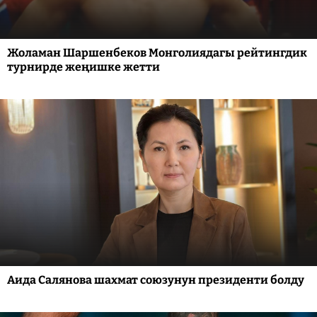
Жоламан Шаршенбеков Монголиядагы рейтингдик
турнирде жеңишке жетти
Аида Салянова шахмат союзунун президенти болду