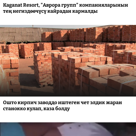
Kaganat Resort, "Аврора групп" компанияларынын
тең негиздөөчүсү кайрадан кармалды
Ошто кирпич заводдо иштеген чет элдик жаран
станокко кулап, каза болду