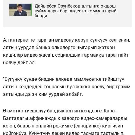
Дайырбек Орунбеков алтынга окшош
куймалары бар видеого комментарий
берди
Ал интернетте тараган видеону көрүп күлкүсү келгенин,
алтын уурдап башка өлкөлөргө чыгарып жаткан
кишилер видео жасап, социалдык тармакка таратпайт
болчу дейт ал.
"Бүгүнкү күндө биздин өлкөдө мамлекетке тийиштүү
алтын кендерден тоннасын бул жакка коёлу, бир грамм
алтынды да эч ким уурдай албайт.
Өкмөткө тиешелүү бардык алтын кендерге, Кара-
Балтадагы аффинаждык заводго видео-камераларды
коюп, баарын онлайн режимге (санарипке) киргизип
койгонбуз. Күнү-түнү дебей видео тасмага тартылып,