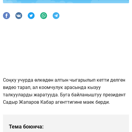
Соңку учурда өлкөдөн алтын чыгарылып кетти делген
видео тарап, ал коомчулук арасында кызуу
талкууларды жаратууда. Буга байланыштуу президент
Садыр Жапаров Кабар агенттигине маек берди.
Тема боюнча: