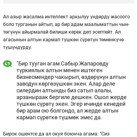
Ал азыр жасалма интеллект аркылуу үндөрдү жасоого
боло турганын айтып, ар бир адам маалыматтын чын-
төгүнүн айырмалай билиши керек деп эсептейт. Ал
агасынын алтын кармап түшкөн сүрөтүн төмөнкүчө
түшүндүрдү.
"Бир тууган агам Сабыр Жапаровду
түркиялык алтын менен иштеген
бизнесмендер чакырып, өздөрүнүн алтын
заводун көргөзүшкөн экен. Алар деле
силердин алтынды биз сатып алалы,
арзаныраак бергиле дешкен. Ошол жерде
түшкөн сүрөтү экен. Эгер ичинде кенедей
бир арам ою болгондо, ал жерде алтын
кармап сүрөткө түшмөк эмес да.
Бирок ошентсе да ал окуя боюнча агама: "Сиз