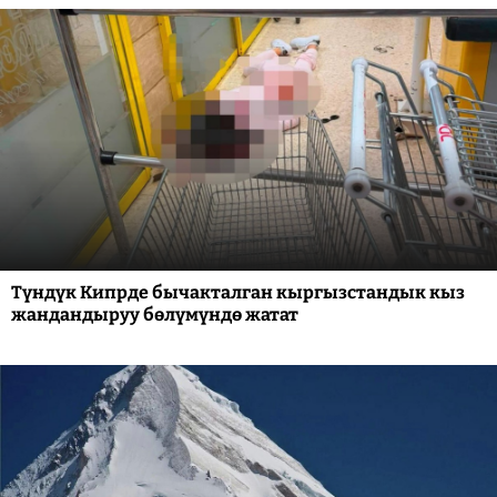
Түндүк Кипрде бычакталган кыргызстандык кыз
жандандыруу бөлүмүндө жатат