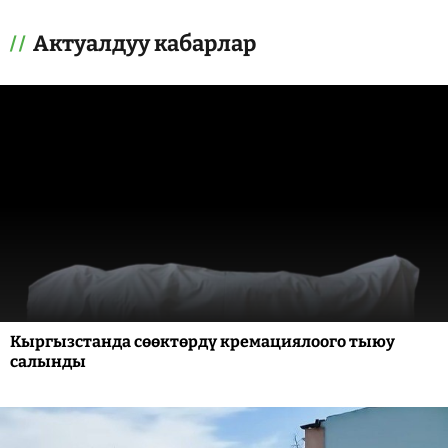
Актуалдуу кабарлар
Кыргызстанда сөөктөрдү кремациялоого тыюу
салынды