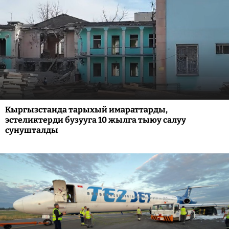
Кыргызстанда тарыхый имараттарды,
эстеликтерди бузууга 10 жылга тыюу салуу
сунушталды