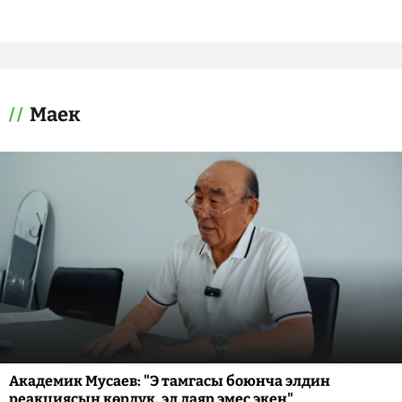
Маек
Академик Мусаев: "Э тамгасы боюнча элдин
реакциясын көрдүк, эл даяр эмес экен"