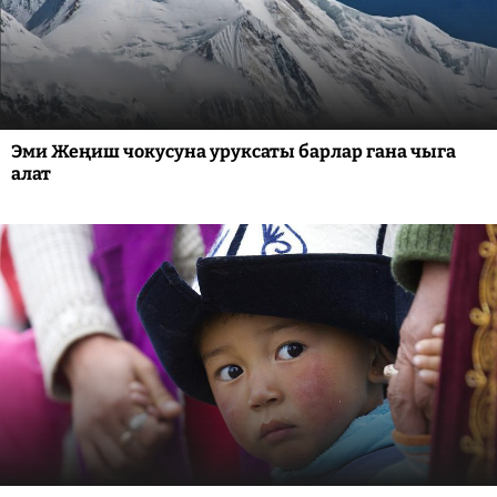
Эми Жеңиш чокусуна уруксаты барлар гана чыга
алат