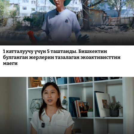
1 катталуучу үчүн 5 таштанды. Бишкектин
булганган жерлерин тазалаган экоактивисттин
маеги