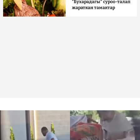
"Бухарадагы" суроо-талап
жараткан тамактар