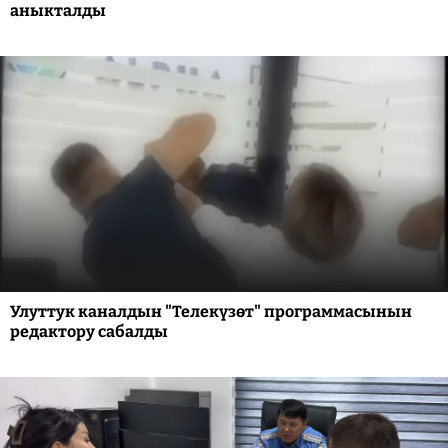
аныкталды
Улуттук каналдын "Телекүзөт" программасынын
редактору сабалды