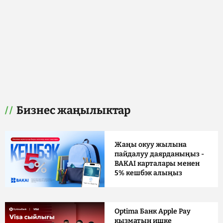
Бизнес жаңылыктар
Жаңы окуу жылына
пайдалуу даярданыңыз -
BAKAI карталары менен
5% кешбэк алыңыз
Optima Банк Apple Pay
кызматын ишке