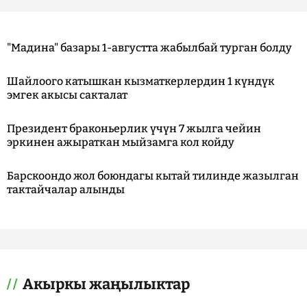
"Мадина" базары 1-августта жабылбай турган болду
Шайлоого катышкан кызматкерлердин 1 күндүк
эмгек акысы сакталат
Президент браконьерлик үчүн 7 жылга чейин
эркинен ажыраткан мыйзамга кол койду
Барскоондо жол боюндагы кытай тилинде жазылган
тактайчалар алынды
Акыркы жаңылыктар