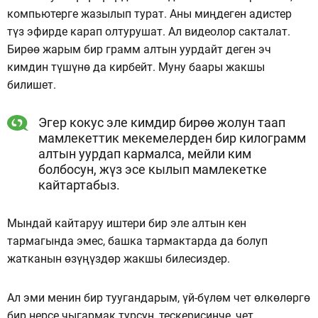
компьютерге жазылып турат. Аны миңдеген адистер
түз эфирде карап олтурушат. Ал видеолор сакталат.
Бирөө жарым бир грамм алтын уурдайт деген эч
кимдин түшүнө да кирбейт. Муну баары жакшы
билишет.
Эгер кокус эле кимдир бирөө жолун таап
мамлекеттик мекемелерден бир килограмм
алтын уурдап кармалса, мейли ким
болбосун, жүз эсе кылып мамлекетке
кайтартабыз.
Мындай кайтаруу иштери бир эле алтын кен
тармагында эмес, башка тармактарда да болуп
жатканын өзүңүздөр жакшы билесиздер.
Ал эми менин бир туугандарым, үй-бүлөм чет өлкөлөргө
бир нерсе чыгармак турсун, тескерисинче, чет