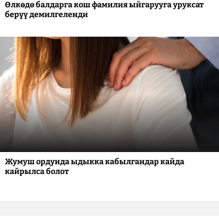
Өлкөдө балдарга кош фамилия ыйгарууга уруксат
берүү демилгеленди
Жумуш ордунда ыдыкка кабылгандар кайда
кайрылса болот