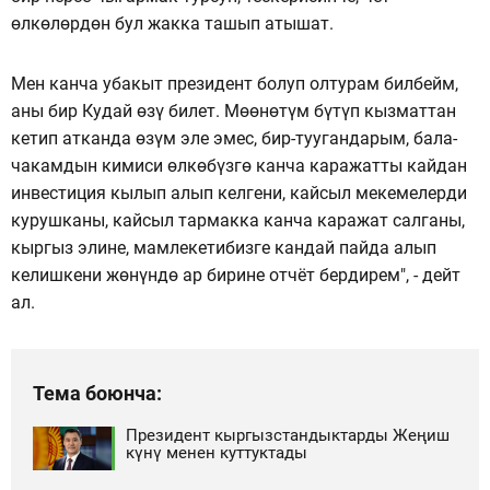
өлкөлөрдөн бул жакка ташып атышат.
Мен канча убакыт президент болуп олтурам билбейм,
аны бир Кудай өзү билет. Мөөнөтүм бүтүп кызматтан
кетип атканда өзүм эле эмес, бир-туугандарым, бала-
чакамдын кимиси өлкөбүзгө канча каражатты кайдан
инвестиция кылып алып келгени, кайсыл мекемелерди
курушканы, кайсыл тармакка канча каражат салганы,
кыргыз элине, мамлекетибизге кандай пайда алып
келишкени жөнүндө ар бирине отчёт бердирем", - дейт
ал.
Тема боюнча:
Президент кыргызстандыктарды Жеңиш
күнү менен куттуктады