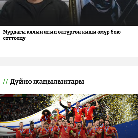
Мурдагы аялын атып өлтүргөн киши өмүр бою
соттолду
Дүйнө жаңылыктары