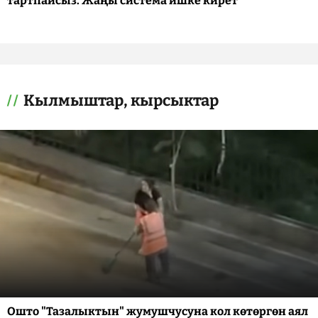
тартпайсыз. Жаңы система ишке кирет
Кылмыштар, кырсыктар
Ошто "Тазалыктын" жумушчусуна кол көтөргөн аял