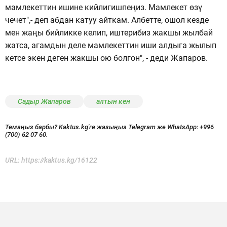
мамлекеттин ишине кийлигишпеңиз. Мамлекет өзү
чечет",- деп абдан катуу айткам. Албетте, ошол кезде
мен жаңы бийликке келип, иштерибиз жакшы жылбай
жатса, агамдын деле мамлекеттин иши алдыга жылып
кетсе экен деген жакшы ою болгон", - деди Жапаров.
Садыр Жапаров
алтын кен
Темаңыз барбы? Kaktus.kg'ге жазыңыз Telegram же WhatsApp:
+996
(700) 62 07 60.
URL:
https://kaktus.kg/16122