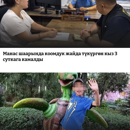
Манас шаарында коомдук жайда түкүргөн кыз 3
суткага камалды