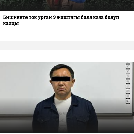
Бишкекте ток урган 9 жаштагы бала каза болуп
калды