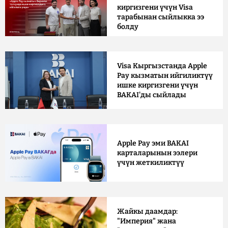
киргизгени үчүн Visa
тарабынан сыйлыкка ээ
болду
Visa Кыргызстанда Apple
Pay кызматын ийгиликтүү
ишке киргизгени үчүн
BAKAI'ды сыйлады
Apple Pay эми BAKAI
карталарынын ээлери
үчүн жеткиликтүү
Жайкы даамдар:
"Империя" жана