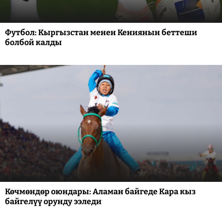
Футбол: Кыргызстан менен Кениянын беттеши
болбой калды
Көчмөндөр оюндары: Аламан байгеде Кара кыз
байгелүү орунду ээледи