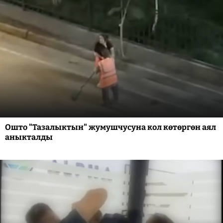
Ошто "Тазалыктын" жумушчусуна кол көтөргөн аял
аныкталды