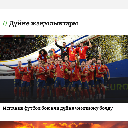
Дүйнө жаңылыктары
Испания футбол боюнча дүйнө чемпиону болду