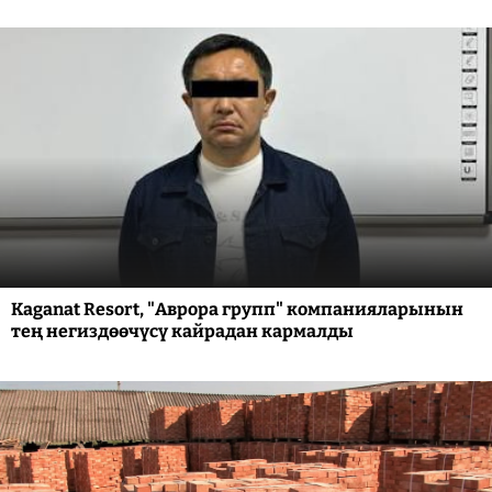
Kaganat Resort, "Аврора групп" компанияларынын
тең негиздөөчүсү кайрадан кармалды