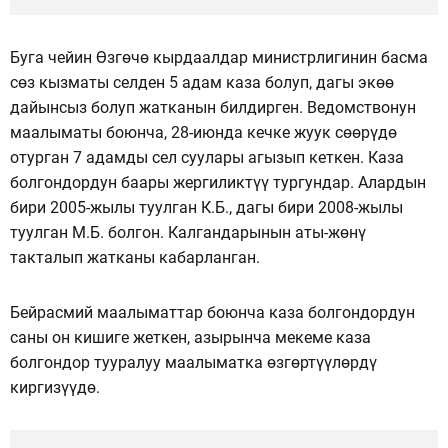
Буга чейин Өзгөчө кырдаалдар министрлигинин басма
сөз кызматы селден 5 адам каза болуп, дагы экөө
дайынсыз болуп жатканын билдирген. Ведомствонун
маалыматы боюнча, 28-июнда кечке жуук сөөрүдө
отурган 7 адамды сел суулары агызып кеткен. Каза
болгондордун баары жергиликтүү тургундар. Алардын
бири 2005-жылы туулган К.Б., дагы бири 2008-жылы
туулган М.Б. болгон. Калгандарынын аты-жөнү
такталып жатканы кабарланган.
Бейрасмий маалыматтар боюнча каза болгондордун
саны он кишиге жеткен, азырынча мекеме каза
болгондор тууралуу маалыматка өзгөртүүлөрдү
киргизүүдө.