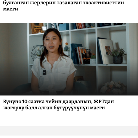
булганган жерлерин тазалаган экоактивисттин
маеги
Күнүнө 10 саатка чейин даярданып, ЖРТдан
жогорку балл алган бүтүрүүчүнүн маеги