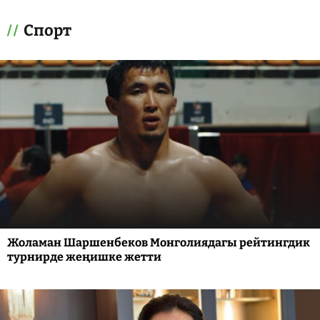
Спорт
Жоламан Шаршенбеков Монголиядагы рейтингдик
турнирде жеңишке жетти