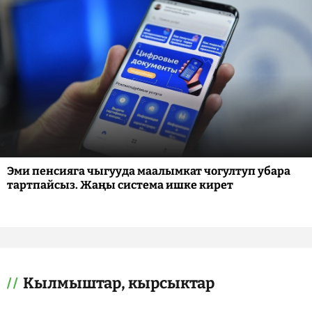
Эми пенсияга чыгууда маалымкат чогултуп убара
тартпайсыз. Жаңы система ишке кирет
Кылмыштар, кырсыктар