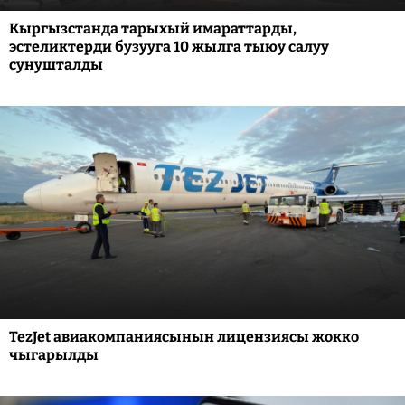
Кыргызстанда тарыхый имараттарды,
эстеликтерди бузууга 10 жылга тыюу салуу
сунушталды
TezJet авиакомпаниясынын лицензиясы жокко
чыгарылды