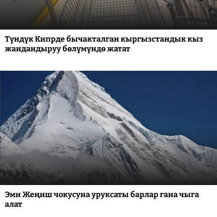
Түндүк Кипрде бычакталган кыргызстандык кыз
жандандыруу бөлүмүндө жатат
Эми Жеңиш чокусуна уруксаты барлар гана чыга
алат