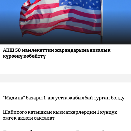
АКШ 50 мамлекеттин жарандарына визалык
күрөөнү көбөйттү
"Мадина" базары 1-августта жабылбай турган болду
Шайлоого катышкан кызматкерлердин 1 күндүк
эмгек акысы сакталат