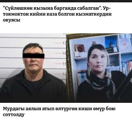
"Сүйлөшкөн кызына барганда сабалган". Ур-
токмоктон кийин каза болгон кызматкердин
окуясы
Мурдагы аялын атып өлтүргөн киши өмүр бою
соттолду