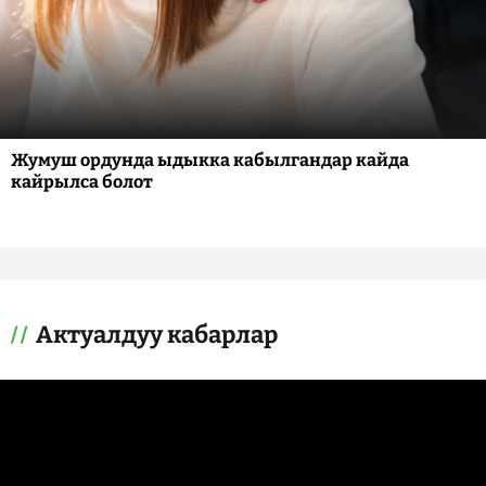
Жумуш ордунда ыдыкка кабылгандар кайда
кайрылса болот
Актуалдуу кабарлар