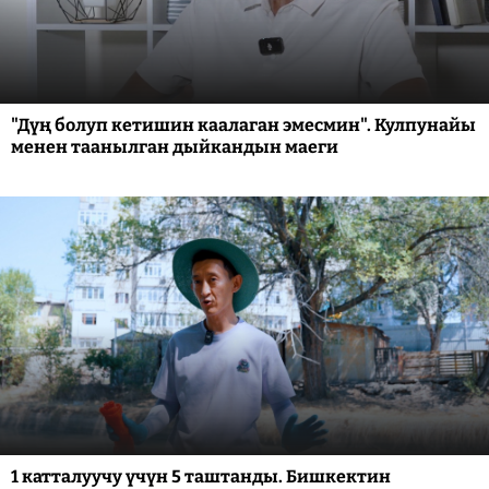
"Дүң болуп кетишин каалаган эмесмин". Кулпунайы
менен таанылган дыйкандын маеги
1 катталуучу үчүн 5 таштанды. Бишкектин