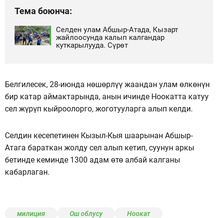
Тема боюнча:
Селден улам Абшыр-Атада, Кызарт
жайлоосунда калып калгандар
куткарылууда. Сүрөт
Белгилесек, 28-июнда нөшөрлүү жаандан улам өлкөнүн
бир катар аймактарында, анын ичинде Ноокатта катуу
сел жүрүп кыйроолорго, жоготууларга алып келди.
Селдин кесепетинен Кызыл-Кыя шаарынан Абшыр-
Атага бараткан жолду сел алып кетип, суунун аркы
бетинде кеминде 1300 адам өтө албай калганы
кабарлаган.
милиция
Ош облусу
Ноокат