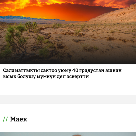
Саламаттыкты сактоо уюму 40 градустан ашкан
ысык болушу мүмкүн деп эскертти
Маек