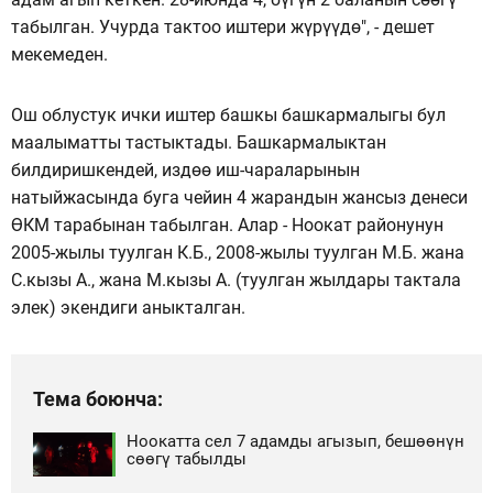
табылган. Учурда тактоо иштери жүрүүдө", - дешет
мекемеден.
Ош облустук ички иштер башкы башкармалыгы бул
маалыматты тастыктады. Башкармалыктан
билдиришкендей, издөө иш-чараларынын
натыйжасында буга чейин 4 жарандын жансыз денеси
ӨКМ тарабынан табылган. Алар - Ноокат районунун
2005-жылы туулган К.Б., 2008-жылы туулган М.Б. жана
С.кызы А., жана М.кызы А. (туулган жылдары тактала
элек) экендиги аныкталган.
Тема боюнча:
Ноокатта сел 7 адамды агызып, бешөөнүн
сөөгү табылды