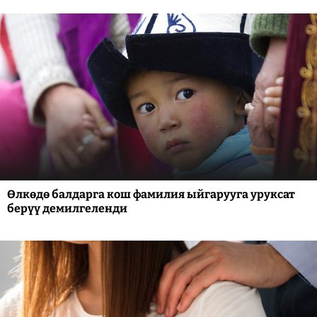
Өлкөдө балдарга кош фамилия ыйгарууга уруксат
берүү демилгеленди