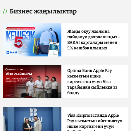
Бизнес жаңылыктар
Жаңы окуу жылына
пайдалуу даярданыңыз -
BAKAI карталары менен
5% кешбэк алыңыз
Optima Банк Apple Pay
кызматын ишке
киргизгени үчүн Visa
тарабынан сыйлыкка ээ
болду
Visa Кыргызстанда Apple
Pay кызматын ийгиликтүү
ишке киргизгени үчүн