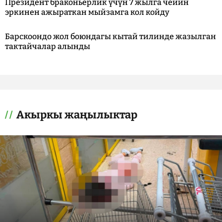
Президент браконьерлик үчүн 7 жылга чейин
эркинен ажыраткан мыйзамга кол койду
Барскоондо жол боюндагы кытай тилинде жазылган
тактайчалар алынды
Акыркы жаңылыктар