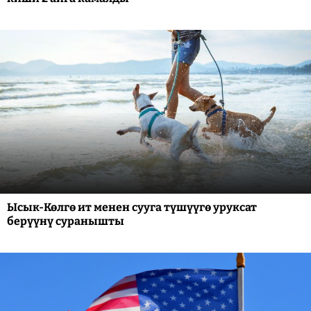
Ысык-Көлгө ит менен сууга түшүүгө уруксат
берүүнү суранышты