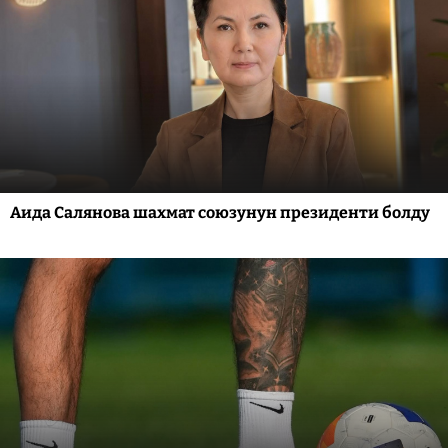
Аида Салянова шахмат союзунун президенти болду