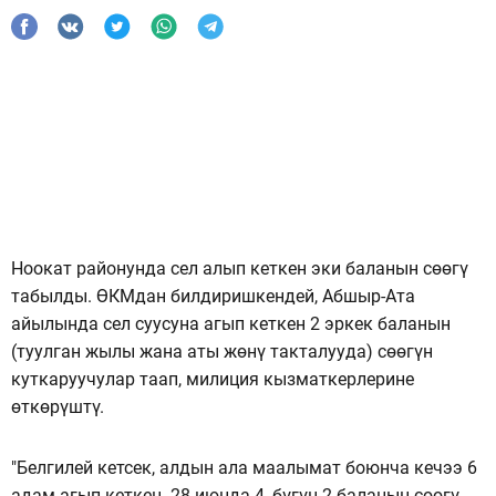
Ноокат районунда сел алып кеткен эки баланын сөөгү
табылды. ӨКМдан билдиришкендей, Абшыр-Ата
айылында сел суусуна агып кеткен 2 эркек баланын
(туулган жылы жана аты жөнү такталууда) сөөгүн
куткаруучулар таап, милиция кызматкерлерине
өткөрүштү.
"Белгилей кетсек, алдын ала маалымат боюнча кечээ 6
адам агып кеткен. 28-июнда 4, бүгүн 2 баланын сөөгү