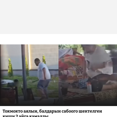
Токмокто аялын, балдарын сабоого шектелген
киши 2 айга камалды