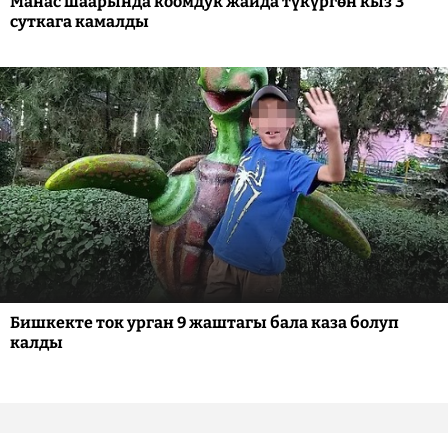
Манас шаарында коомдук жайда түкүргөн кыз 3
суткага камалды
Бишкекте ток урган 9 жаштагы бала каза болуп
калды