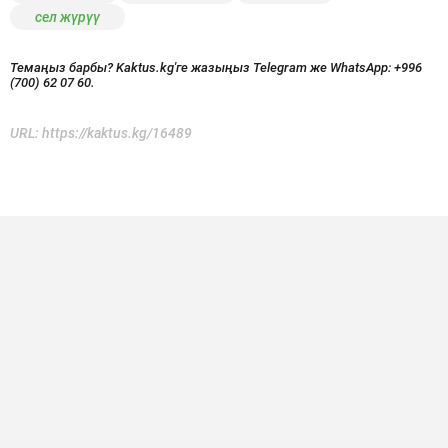
сел жүрүү
Темаңыз барбы? Kaktus.kg'ге жазыңыз Telegram же WhatsApp:
+996
(700) 62 07 60.
URL:
https://kaktus.kg/16489