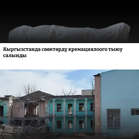
Кыргызстанда сөөктөрдү кремациялоого тыюу
салынды