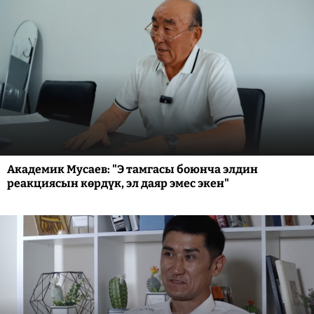
Академик Мусаев: "Э тамгасы боюнча элдин
реакциясын көрдүк, эл даяр эмес экен"