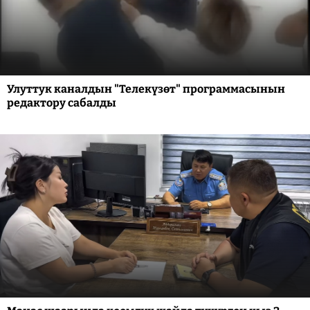
Улуттук каналдын "Телекүзөт" программасынын
редактору сабалды