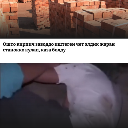
Ошто кирпич заводдо иштеген чет элдик жаран
станокко кулап, каза болду