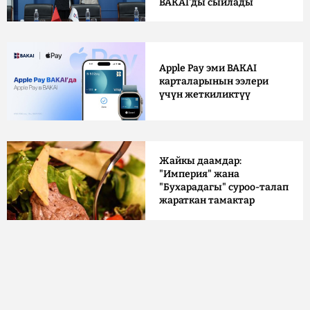
BAKAI'ды сыйлады
Apple Pay эми BAKAI
карталарынын ээлери
үчүн жеткиликтүү
Жайкы даамдар:
"Империя" жана
"Бухарадагы" суроо-талап
жараткан тамактар