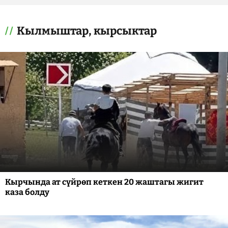
Кылмыштар, кырсыктар
Кырчында ат сүйрөп кеткен 20 жаштагы жигит
каза болду