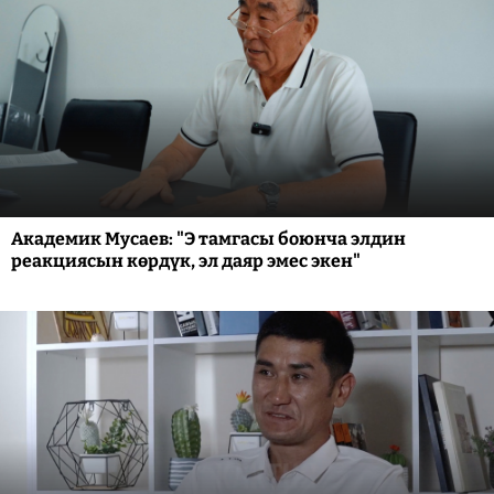
Академик Мусаев: "Э тамгасы боюнча элдин
реакциясын көрдүк, эл даяр эмес экен"