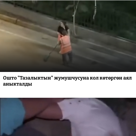
Ошто "Тазалыктын" жумушчусуна кол көтөргөн аял
аныкталды