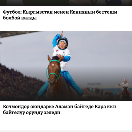
Футбол: Кыргызстан менен Кениянын беттеши
болбой калды
Көчмөндөр оюндары: Аламан байгеде Кара кыз
байгелүү орунду ээледи