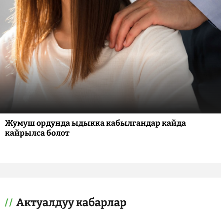
Жумуш ордунда ыдыкка кабылгандар кайда
кайрылса болот
Актуалдуу кабарлар