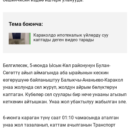
Тема боюнча:
Караколдо ипотекалык үйлөрдү суу
каптады деген видео тарады
Белгилесек, 5-июнда Ысык-Көл районунун Булан-
Сөгөттү айыл аймагында аба ырайынын кескин
өзгөрүшүнө байланыштуу Балыкчы-Ананьево-Каракол
унаа жолунда сел жүрүп, жолдун айрым бөлүктөрүн
каптаган. Күбөлөр сел суулары бир нече унааны агызып
кеткенин айтышкан. Унаа жол убактылуу жабылган эле.
6-июнга караган түнү саат 01:10 чамасында аталган
унаа жол тазаланып, каттам ачылганын Транспорт