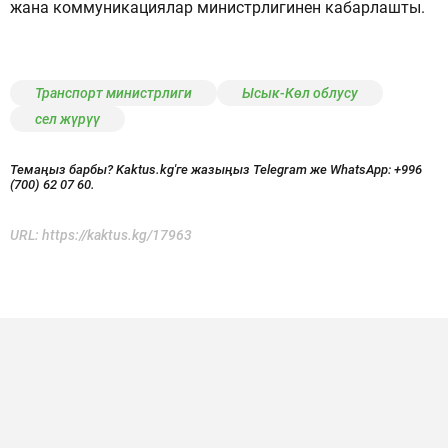
жана коммуникациялар министрлигинен кабарлашты.
Транспорт министрлиги
Ысык-Көл облусу
сел жүрүү
Темаңыз барбы? Kaktus.kg'ге жазыңыз Telegram же WhatsApp:
+996
(700) 62 07 60.
URL:
https://kaktus.kg/17963