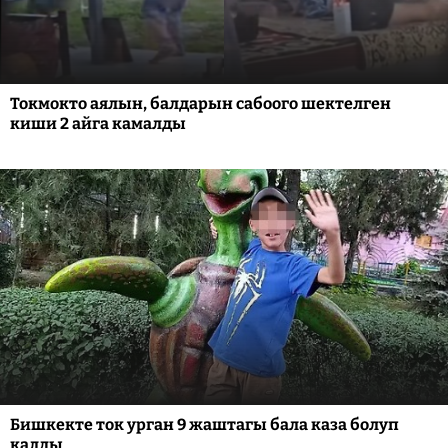
Токмокто аялын, балдарын сабоого шектелген
киши 2 айга камалды
Бишкекте ток урган 9 жаштагы бала каза болуп
калды