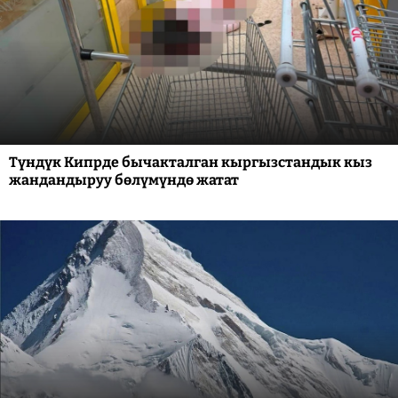
Түндүк Кипрде бычакталган кыргызстандык кыз
жандандыруу бөлүмүндө жатат