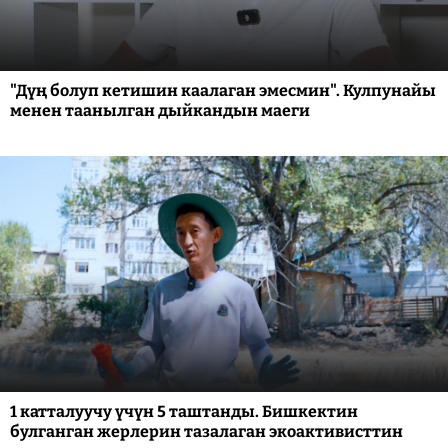
"Дүң болуп кетишин каалаган эмесмин". Кулпунайы
менен таанылган дыйкандын маеги
1 катталуучу үчүн 5 таштанды. Бишкектин
булганган жерлерин тазалаган экоактивисттин