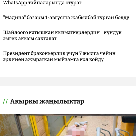
WhatsApp тайпаларында отурат
"Мадина" базары 1-августта жабылбай турган болду
Шайлоого катышкан кызматкерлердин 1 күндүк
эмгек акысы сакталат
Президент браконьерлик үчүн 7 жылга чейин
эркинен ажыраткан мыйзамга кол койду
Акыркы жаңылыктар