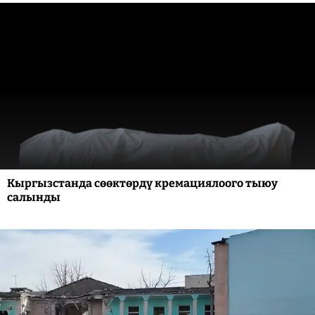
Кыргызстанда сөөктөрдү кремациялоого тыюу
салынды