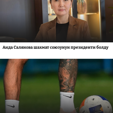
Аида Салянова шахмат союзунун президенти болду