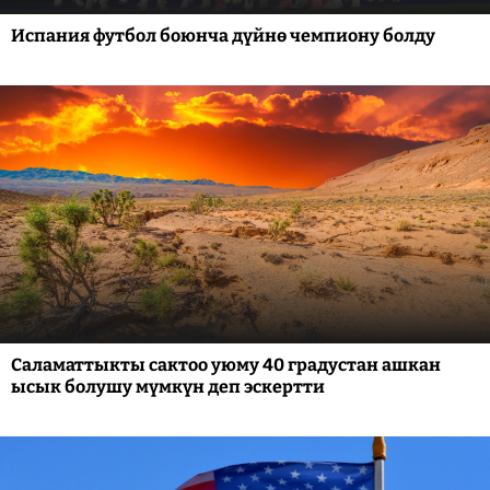
Испания футбол боюнча дүйнө чемпиону болду
Саламаттыкты сактоо уюму 40 градустан ашкан
ысык болушу мүмкүн деп эскертти