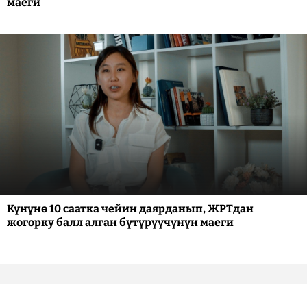
маеги
Күнүнө 10 саатка чейин даярданып, ЖРТдан
жогорку балл алган бүтүрүүчүнүн маеги