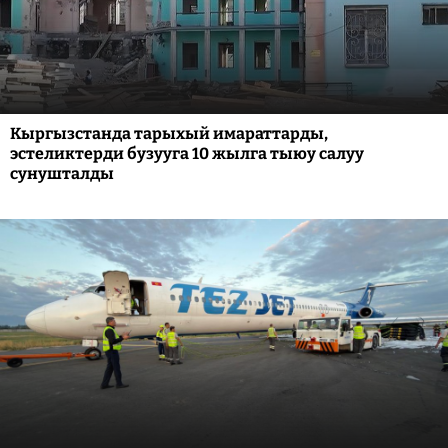
Кыргызстанда тарыхый имараттарды,
эстеликтерди бузууга 10 жылга тыюу салуу
сунушталды