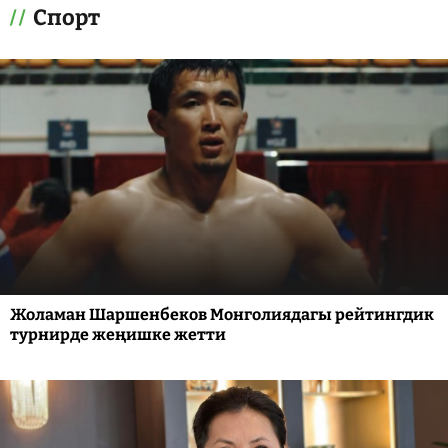
Спорт
Жоламан Шаршенбеков Монголиядагы рейтингдик
турнирде жеңишке жетти