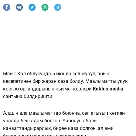
Ысык-Көл облусунда 5-июнда сел жүрүп, анын
кесепетинен бир жаран каза болду. Маалыматты укук
коргоо органдарынын кызматкерлери
Kaktus.media
сайтына билдиришти.
Алдын ала маалыматтар боюнча, сел агызып кеткен
унаада беш адам болгон. Үчөөнүн абалы
канааттандырарлык, бирөө каза болгон, ал эми
бешинчисин издөө иштери уланууда.