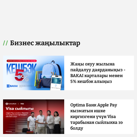
Бизнес жаңылыктар
Жаңы окуу жылына
пайдалуу даярданыңыз -
BAKAI карталары менен
5% кешбэк алыңыз
Optima Банк Apple Pay
кызматын ишке
киргизгени үчүн Visa
тарабынан сыйлыкка ээ
болду