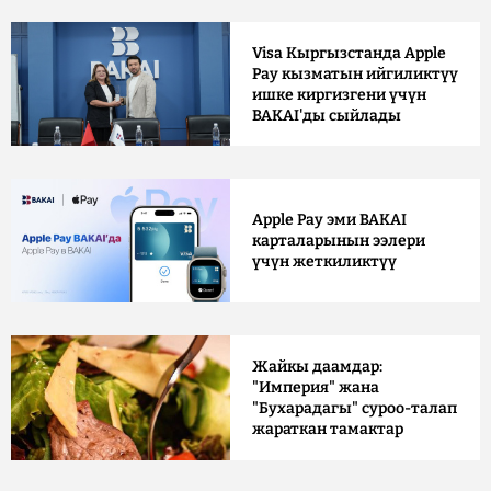
Visa Кыргызстанда Apple
Pay кызматын ийгиликтүү
ишке киргизгени үчүн
BAKAI'ды сыйлады
Apple Pay эми BAKAI
карталарынын ээлери
үчүн жеткиликтүү
Жайкы даамдар:
"Империя" жана
"Бухарадагы" суроо-талап
жараткан тамактар