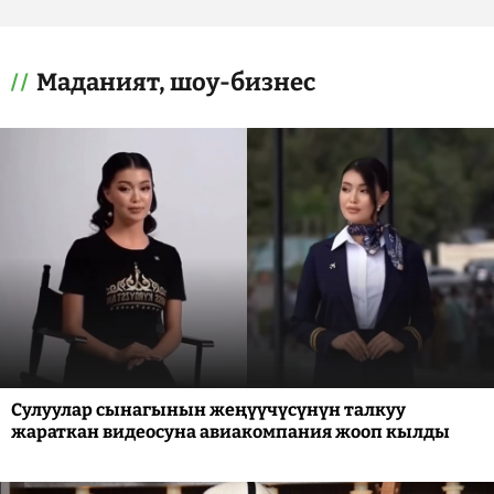
Маданият, шоу-бизнес
Сулуулар сынагынын жеңүүчүсүнүн талкуу
жараткан видеосуна авиакомпания жооп кылды