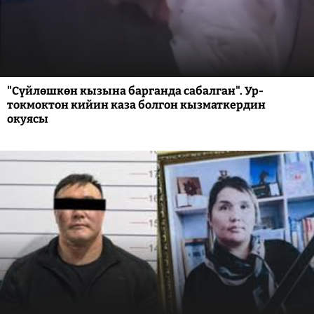
"Сүйлөшкөн кызына барганда сабалган". Ур-
токмоктон кийин каза болгон кызматкердин
окуясы