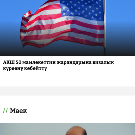
АКШ 50 мамлекеттин жарандарына визалык
күрөөнү көбөйттү
Маек