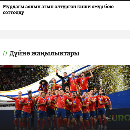
Мурдагы аялын атып өлтүргөн киши өмүр бою
соттолду
Дүйнө жаңылыктары