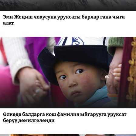
Эми Жеңиш чокусуна уруксаты барлар гана чыга
алат
Өлкөдө балдарга кош фамилия ыйгарууга уруксат
берүү демилгеленди