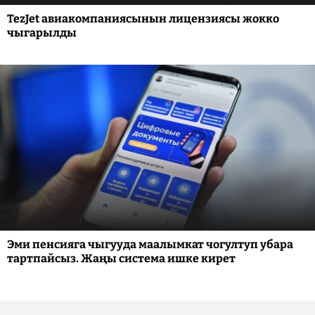
TezJet авиакомпаниясынын лицензиясы жокко
чыгарылды
Эми пенсияга чыгууда маалымкат чогултуп убара
тартпайсыз. Жаңы система ишке кирет