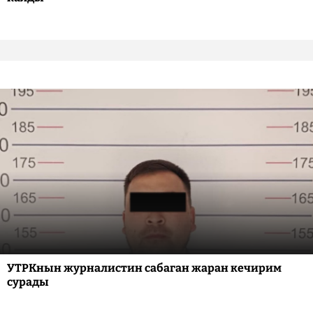
УТРКнын журналистин сабаган жаран кечирим
сурады