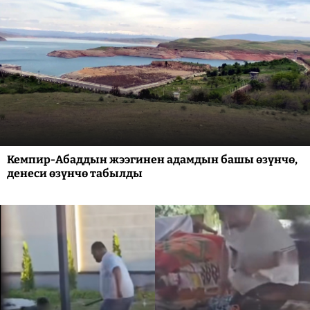
Кемпир-Абаддын жээгинен адамдын башы өзүнчө,
денеси өзүнчө табылды