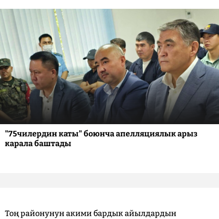
"75чилердин каты" боюнча апелляциялык арыз
карала баштады
Тоң районунун акими бардык айылдардын