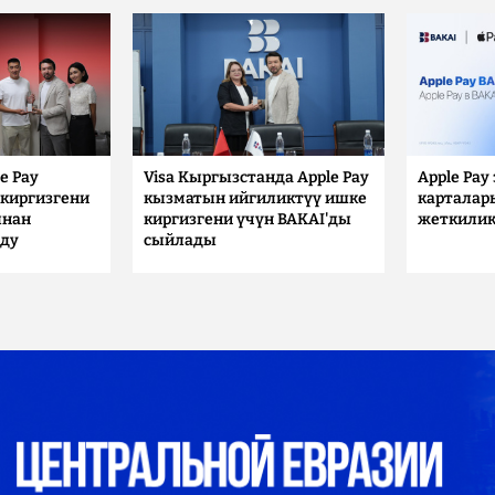
e Pay
Visa Кыргызстанда Apple Pay
Apple Pay
киргизгени
кызматын ийгиликтүү ишке
карталар
ынан
киргизгени үчүн BAKAI'ды
жеткилик
лду
сыйлады