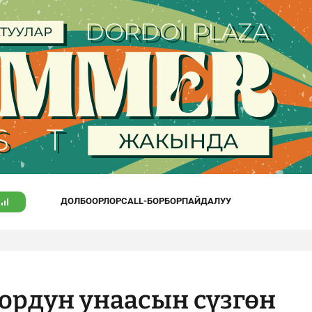
ДОЛБООРЛОР
CALL-БОРБОР
ПАЙДАЛУУ
ордун унаасын сүзгөн