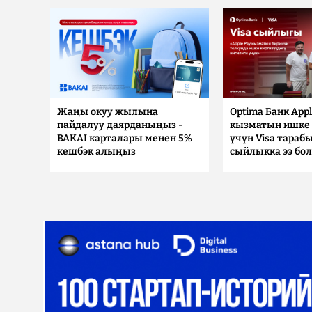
Жаңы окуу жылына
Optima Банк Appl
пайдалуу даярданыңыз -
кызматын ишке 
BAKAI карталары менен 5%
үчүн Visa тараб
кешбэк алыңыз
сыйлыкка ээ бо