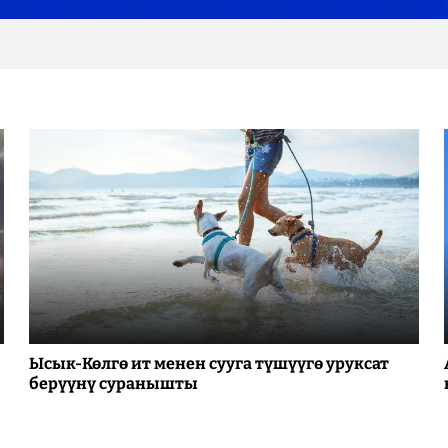
Ысык-Көлгө ит менен сууга түшүүгө уруксат
берүүнү суранышты