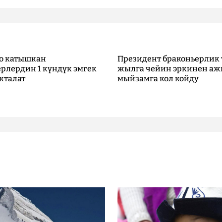
о катышкан
Президент браконьерлик 
рлердин 1 күндүк эмгек
жылга чейин эркинен аж
кталат
мыйзамга кол койду