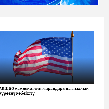
АКШ 50 мамлекеттин жарандарына визалык
күрөөнү көбөйттү