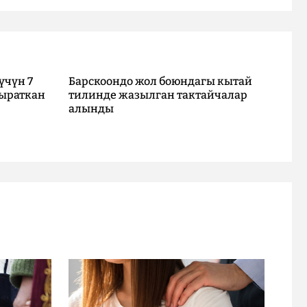
үчүн 7
Барскоондо жол боюндагы кытай
ыраткан
тилинде жазылган тактайчалар
алынды