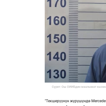
Сүрөт: Ош ОИИБдин маалымат кызм
"Текшерүүнүн жүрүшүндө Mercede