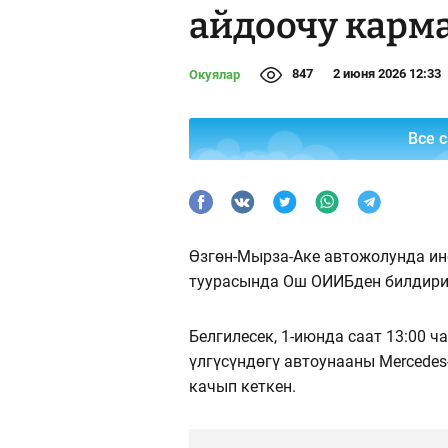
айдоочу карм
847
2 июня 2026 12:33
Окуялар
Все 
Өзгөн-Мырза-Аке автожолунда ин
туурасында Ош ОИИБден билдири
Белгилесек, 1-июнда саат 13:00 
үлгүсүндөгү автоунааны Mercedes
качып кеткен.