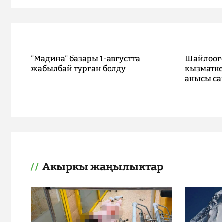
"Мадина" базары 1-августта
Шайлоог
жабылбай турган болду
кызматке
акысы са
Акыркы жаңылыктар