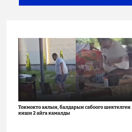
Токмокто аялын, балдарын сабоого шектелген
киши 2 айга камалды