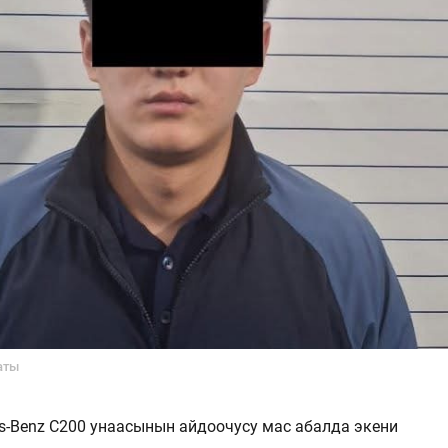
аты
s-Benz C200 унаасынын айдоочусу мас абалда экени