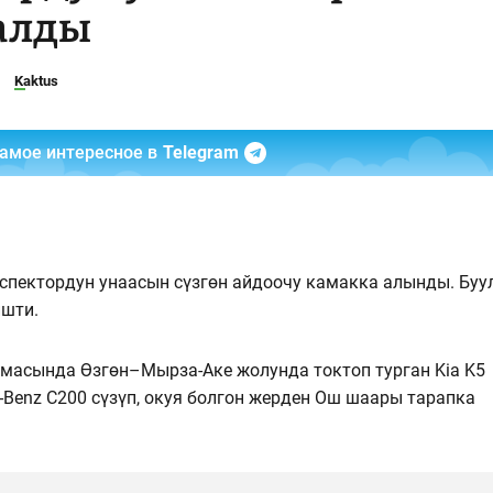
алды
Kaktus
самое интересное в
Telegram
спектордун унаасын сүзгөн айдоочу камакка алынды. Буу
шти.
чамасында Өзгөн–Мырза-Аке жолунда токтоп турган Kia K5
-Benz C200 сүзүп, окуя болгон жерден Ош шаары тарапка