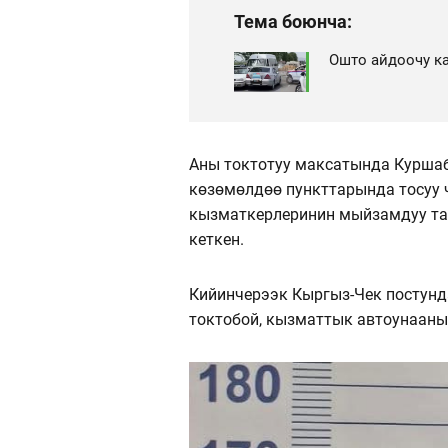
Тема боюнча:
Ошто айдоочу к
Аны токтотуу максатында Куршаб
көзөмөлдөө пункттарында тосуу 
кызматкерлеринин мыйзамдуу тал
кеткен.
Кийинчерээк Кыргыз-Чек постунд
токтобой, кызматтык автоунааны, 