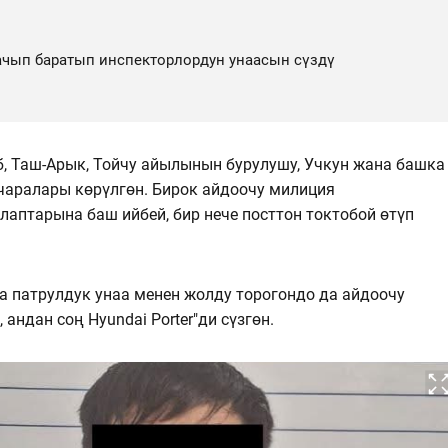
ачып баратып инспекторлордун унаасын сүздү
, Таш-Арык, Тойчу айылынын бурулушу, Учкун жана башка
чаралары көрүлгөн. Бирок айдоочу милиция
аптарына баш ийбей, бир нече посттон токтобой өтүп
а патрулдук унаа менен жолду торогондо да айдоочу
андан соң Hyundai Porter"ди сүзгөн.