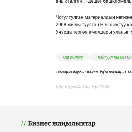
аныкталган", - дешет башкармалы
Чогултулган материалдын негизи
2008-жылы туулган Н.Б. шектүү к
Учурда тергөө амалдары уланып 
Ош облусу
кайгуул кызматы
Темаңыз барбы? Kaktus.kg'ге жазыңыз Te
URL:
https://kaktus.kg/17928
Бизнес жаңылыктар