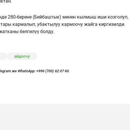
ктан.
нде 280-берене (Бейбаштык) менен кылмыш иши козголуп,
атары кармалып, убактылуу кармоочу жайга киргизилди.
жатканы белгилүү болду.
айдоочу
legram же WhatsApp:
+996 (700) 62 07 60.