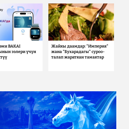
 эми BAKAI
Жайкы даамдар: "Империя"
ынын ээлери үчүн
жана "Бухарадагы" суроо-
түү
талап жараткан тамактар