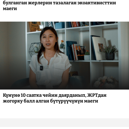
булганган жерлерин тазалаган экоактивисттин
маеги
Күнүнө 10 саатка чейин даярданып, ЖРТдан
жогорку балл алган бүтүрүүчүнүн маеги