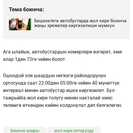
Тема боюнча:
Бишкектеги автобустарда жол кире боюнча
жаңы эрежелер киргизилиши мүмкүн
Ага ылайык, автобустардын номерлери өзгөрөт, эми
алар 1ден 72ге чейин болот.
Ошондой эле шаардын негизги райондорунун
ортосунда саат 22:00дөн 05:00гө чейин 40 мүнөттүк
интервал менен автобустар ишке киргизилет. Бул
тажрыйба жол кире толугу менен накталай эмес
төлөмгө өткөндөн кийин колдонулат деп белгилеген.
Бишкек шаары
жол кире көтөрүлдү