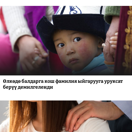
Өлкөдө балдарга кош фамилия ыйгарууга уруксат
берүү демилгеленди