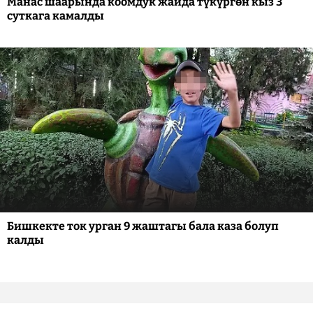
Манас шаарында коомдук жайда түкүргөн кыз 3
суткага камалды
Бишкекте ток урган 9 жаштагы бала каза болуп
калды