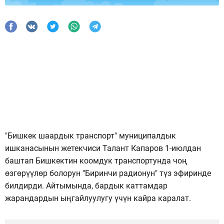
"Бишкек шаардык транспорт" муниципалдык
ишканасынын жетекчиси Талант Капаров 1-июлдан
баштап Бишкектин коомдук транспортунда чоң
өзгөрүүлөр болорун "Биринчи радионун" түз эфиринде
билдирди. Айтымында, бардык каттамдар
жарандардын ыңгайлуулугу үчүн кайра каралат.