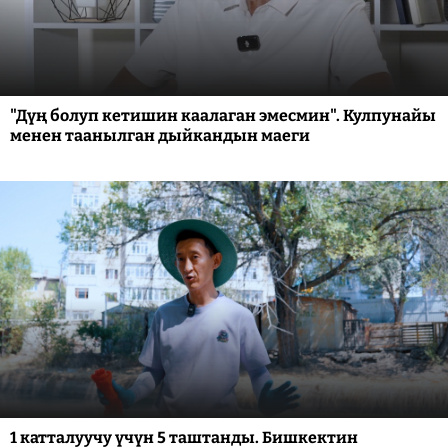
"Дүң болуп кетишин каалаган эмесмин". Кулпунайы
менен таанылган дыйкандын маеги
1 катталуучу үчүн 5 таштанды. Бишкектин