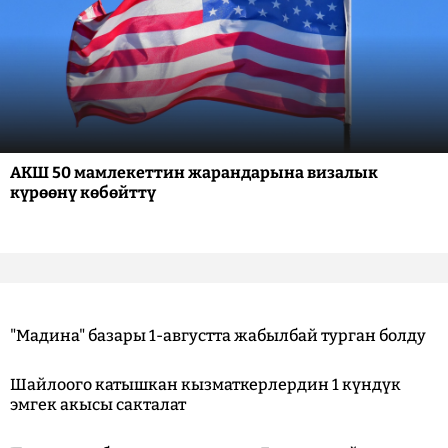
АКШ 50 мамлекеттин жарандарына визалык
күрөөнү көбөйттү
"Мадина" базары 1-августта жабылбай турган болду
Шайлоого катышкан кызматкерлердин 1 күндүк
эмгек акысы сакталат