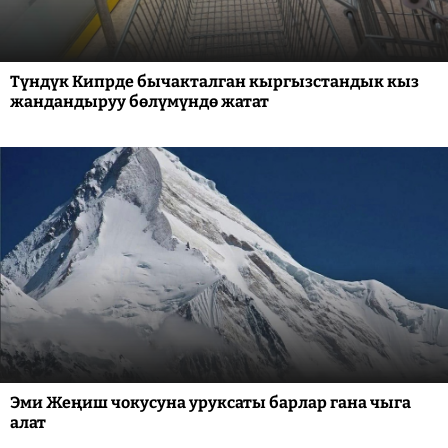
Түндүк Кипрде бычакталган кыргызстандык кыз
жандандыруу бөлүмүндө жатат
Эми Жеңиш чокусуна уруксаты барлар гана чыга
алат