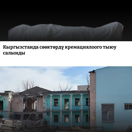
Кыргызстанда сөөктөрдү кремациялоого тыюу
салынды