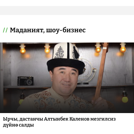
Маданият, шоу-бизнес
Ырчы, дастанчы Алтынбек Каленов мезгилсиз
дүйнө салды