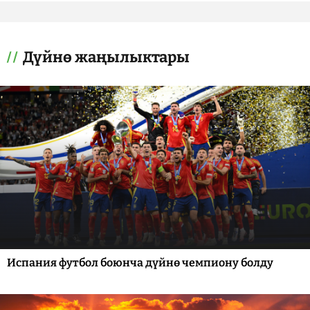
Дүйнө жаңылыктары
Испания футбол боюнча дүйнө чемпиону болду