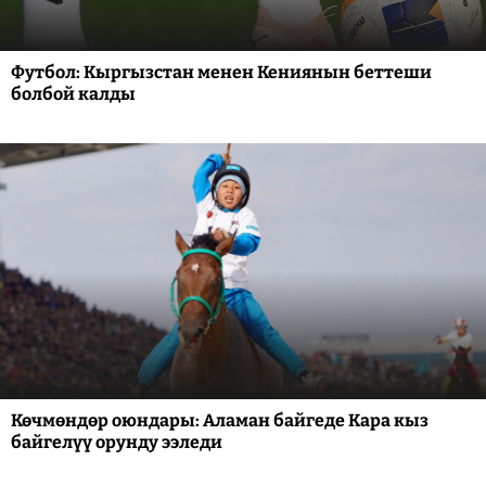
Футбол: Кыргызстан менен Кениянын беттеши
болбой калды
Көчмөндөр оюндары: Аламан байгеде Кара кыз
байгелүү орунду ээледи