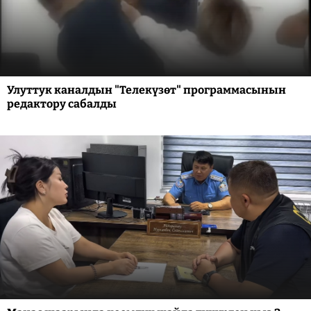
Улуттук каналдын "Телекүзөт" программасынын
редактору сабалды