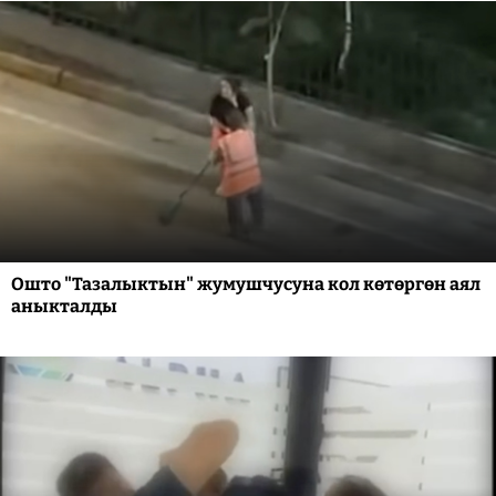
Ошто "Тазалыктын" жумушчусуна кол көтөргөн аял
аныкталды