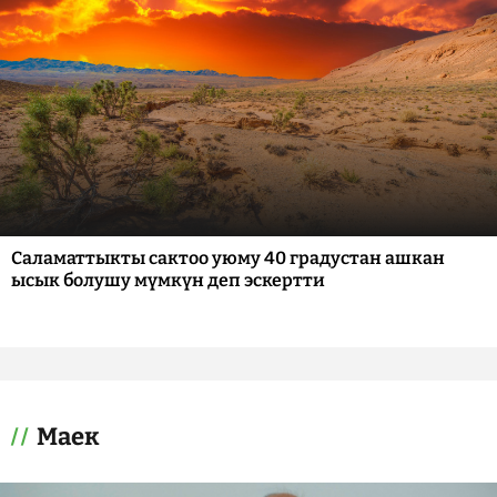
Саламаттыкты сактоо уюму 40 градустан ашкан
ысык болушу мүмкүн деп эскертти
Маек