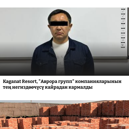
Kaganat Resort, "Аврора групп" компанияларынын
тең негиздөөчүсү кайрадан кармалды