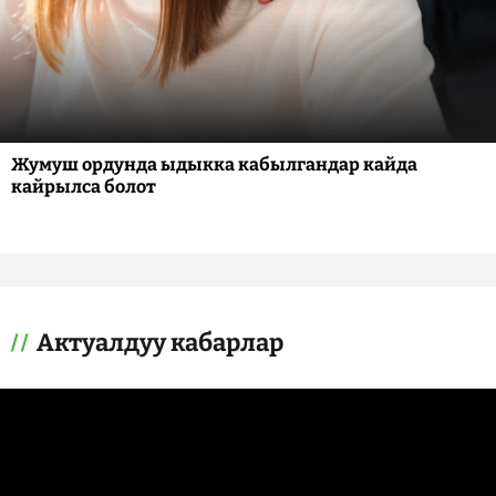
Жумуш ордунда ыдыкка кабылгандар кайда
кайрылса болот
Актуалдуу кабарлар