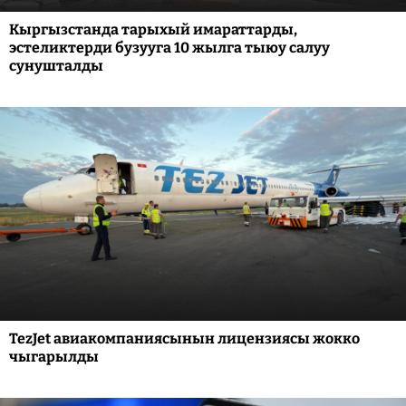
Кыргызстанда тарыхый имараттарды,
эстеликтерди бузууга 10 жылга тыюу салуу
сунушталды
TezJet авиакомпаниясынын лицензиясы жокко
чыгарылды