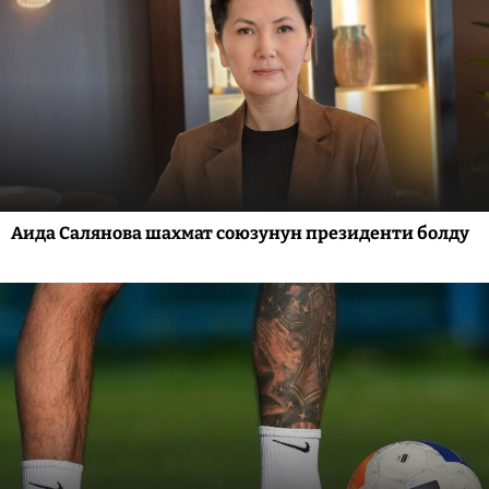
Аида Салянова шахмат союзунун президенти болду