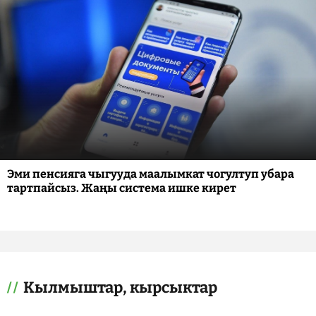
Эми пенсияга чыгууда маалымкат чогултуп убара
тартпайсыз. Жаңы система ишке кирет
Кылмыштар, кырсыктар