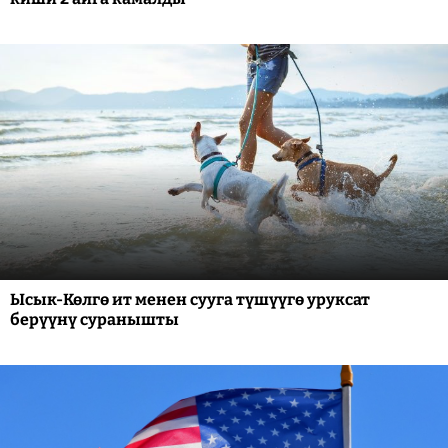
Ысык-Көлгө ит менен сууга түшүүгө уруксат
берүүнү суранышты