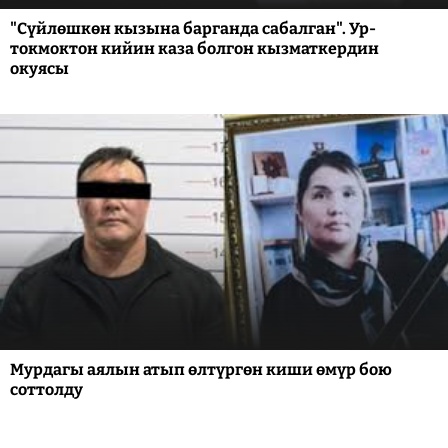
"Сүйлөшкөн кызына барганда сабалган". Ур-
токмоктон кийин каза болгон кызматкердин
окуясы
Мурдагы аялын атып өлтүргөн киши өмүр бою
соттолду