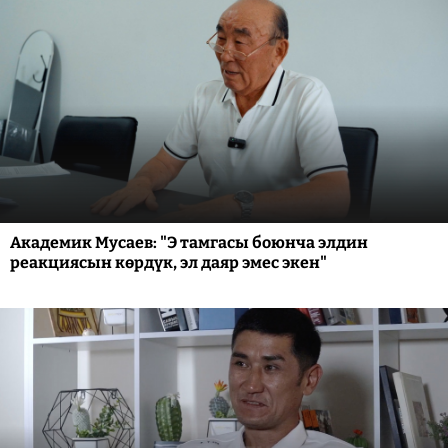
Академик Мусаев: "Э тамгасы боюнча элдин
реакциясын көрдүк, эл даяр эмес экен"