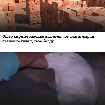
Ошто кирпич заводдо иштеген чет элдик жаран
станокко кулап, каза болду