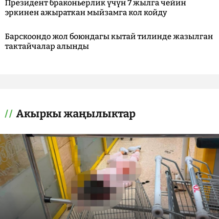
Президент браконьерлик үчүн 7 жылга чейин
эркинен ажыраткан мыйзамга кол койду
Барскоондо жол боюндагы кытай тилинде жазылган
тактайчалар алынды
Акыркы жаңылыктар