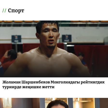
Спорт
Жоламан Шаршенбеков Монголиядагы рейтингдик
турнирде жеңишке жетти