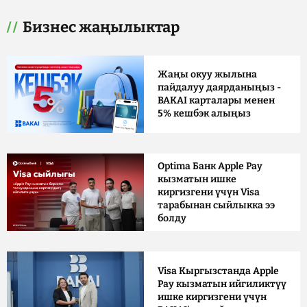
Бизнес жаңылыктар
Жаңы окуу жылына
пайдалуу даярданыңыз -
BAKAI карталары менен
5% кешбэк алыңыз
Optima Банк Apple Pay
кызматын ишке
киргизгени үчүн Visa
тарабынан сыйлыкка ээ
болду
Visa Кыргызстанда Apple
Pay кызматын ийгиликтүү
ишке киргизгени үчүн