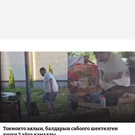
Токмокто аялын, балдарын сабоого шектелген
киши 2 айга камалды