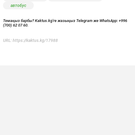
автобус
Темаңыз барбы? Kaktus.kg'ге жазыңыз Telegram же WhatsApp:
+996
(700) 62 07 60.
URL:
https://kaktus.kg/17988