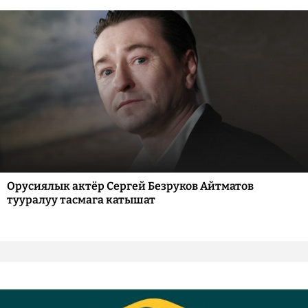
Орусиялык актёр Сергей Безруков Айтматов
тууралуу тасмага катышат