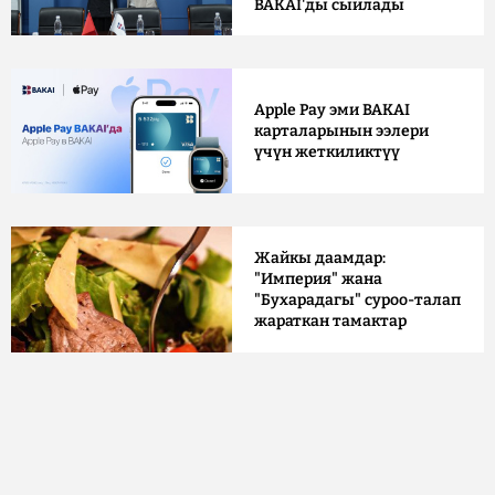
BAKAI'ды сыйлады
Apple Pay эми BAKAI
карталарынын ээлери
үчүн жеткиликтүү
Жайкы даамдар:
"Империя" жана
"Бухарадагы" суроо-талап
жараткан тамактар