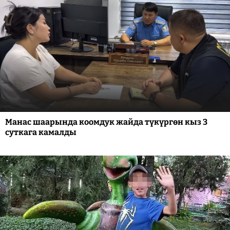
Манас шаарында коомдук жайда түкүргөн кыз 3
суткага камалды