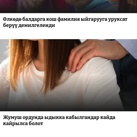
Өлкөдө балдарга кош фамилия ыйгарууга уруксат
берүү демилгеленди
Жумуш ордунда ыдыкка кабылгандар кайда
кайрылса болот