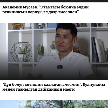
Академик Мусаев: "Э тамгасы боюнча элдин
реакциясын көрдүк, эл даяр эмес экен"
"Дүң болуп кетишин каалаган эмесмин". Кулпунайы
менен таанылган дыйкандын маеги