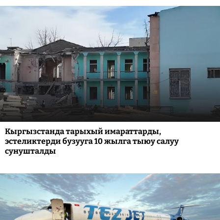
Кыргызстанда тарыхый имараттарды,
эстеликтерди бузууга 10 жылга тыюу салуу
сунушталды