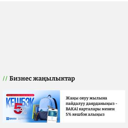
Бизнес жаңылыктар
Жаңы окуу жылына
пайдалуу даярданыңыз -
BAKAI карталары менен
5% кешбэк алыңыз