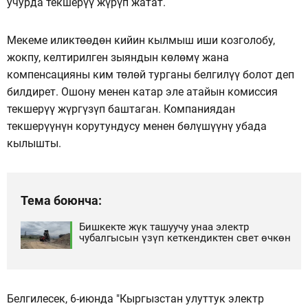
учурда текшерүү жүрүп жатат.
Мекеме иликтөөдөн кийин кылмыш иши козголобу,
жокпу, келтирилген зыяндын көлөмү жана
компенсацияны ким төлөй турганы белгилүү болот деп
билдирет. Ошону менен катар эле атайын комиссия
текшерүү жүргүзүп баштаган. Компаниядан
текшерүүнүн корутундусу менен бөлүшүүнү убада
кылышты.
Тема боюнча:
Бишкекте жүк ташуучу унаа электр
чубалгысын үзүп кеткендиктен свет өчкөн
Белгилесек, 6-июнда "Кыргызстан улуттук электр