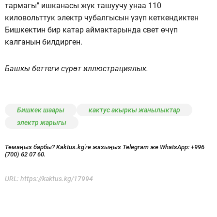
тармагы" ишканасы жүк ташуучу унаа 110
киловольттук электр чубалгысын үзүп кеткендиктен
Бишкектин бир катар аймактарында свет өчүп
калганын билдирген.
Башкы беттеги сүрөт иллюстрациялык.
Бишкек шаары
кактус акыркы жанылыктар
электр жарыгы
Темаңыз барбы? Kaktus.kg'ге жазыңыз Telegram же WhatsApp:
+996
(700) 62 07 60.
URL:
https://kaktus.kg/17994