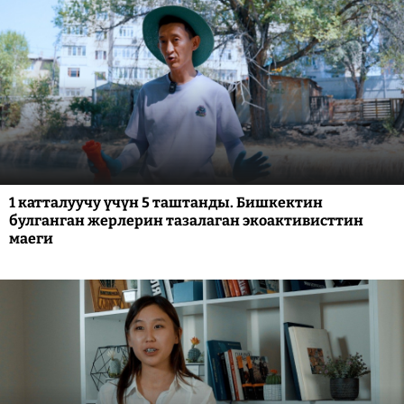
1 катталуучу үчүн 5 таштанды. Бишкектин
булганган жерлерин тазалаган экоактивисттин
маеги