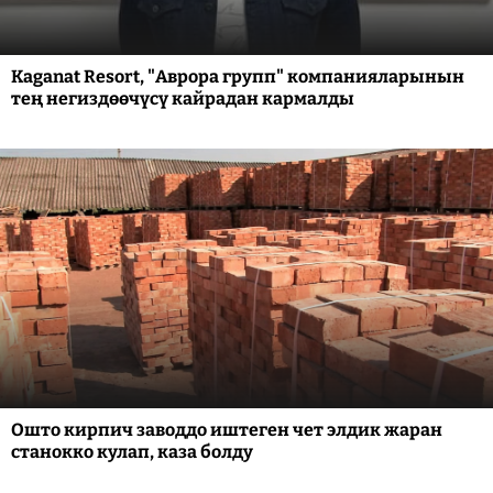
Kaganat Resort, "Аврора групп" компанияларынын
тең негиздөөчүсү кайрадан кармалды
Ошто кирпич заводдо иштеген чет элдик жаран
станокко кулап, каза болду