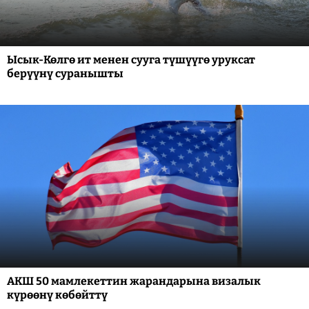
Ысык-Көлгө ит менен сууга түшүүгө уруксат
берүүнү суранышты
АКШ 50 мамлекеттин жарандарына визалык
күрөөнү көбөйттү