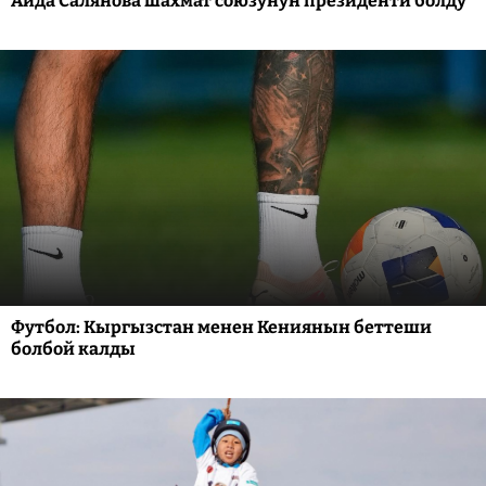
Аида Салянова шахмат союзунун президенти болду
Футбол: Кыргызстан менен Кениянын беттеши
болбой калды