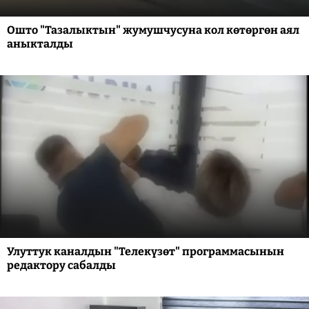
Ошто "Тазалыктын" жумушчусуна кол көтөргөн аял
аныкталды
Улуттук каналдын "Телекүзөт" программасынын
редактору сабалды