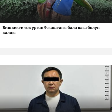
Бишкекте ток урган 9 жаштагы бала каза болуп
калды