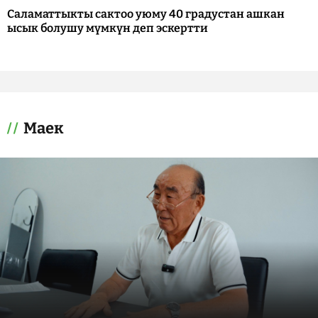
Саламаттыкты сактоо уюму 40 градустан ашкан
ысык болушу мүмкүн деп эскертти
Маек