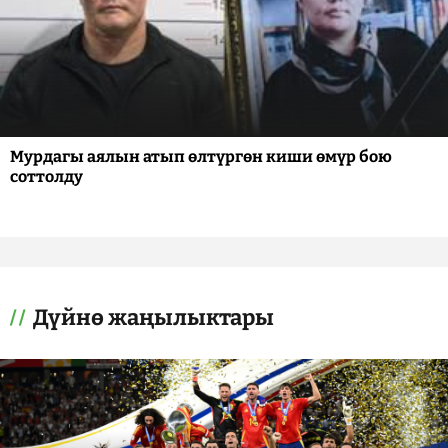
Мурдагы аялын атып өлтүргөн киши өмүр бою
соттолду
Дүйнө жаңылыктары