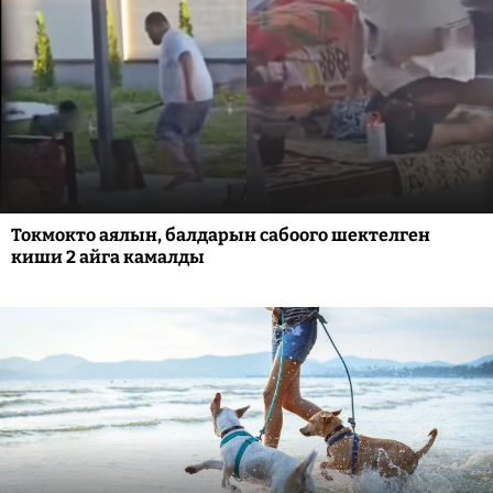
Токмокто аялын, балдарын сабоого шектелген
киши 2 айга камалды