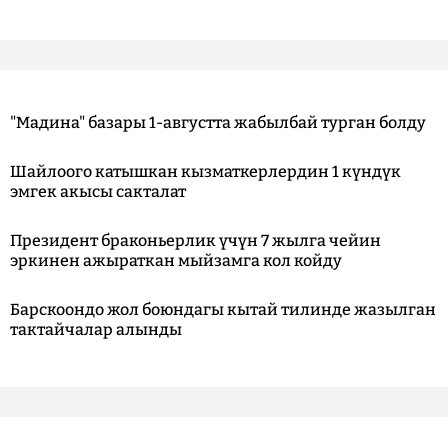
"Мадина" базары 1-августта жабылбай турган болду
Шайлоого катышкан кызматкерлердин 1 күндүк
эмгек акысы сакталат
Президент браконьерлик үчүн 7 жылга чейин
эркинен ажыраткан мыйзамга кол койду
Барскоондо жол боюндагы кытай тилинде жазылган
тактайчалар алынды