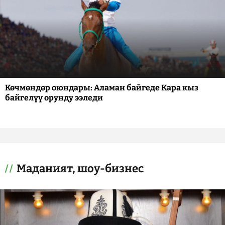
Көчмөндөр оюндары: Аламан байгеде Кара кыз
байгелүү орунду ээледи
Маданият, шоу-бизнес