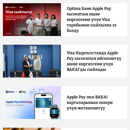
Optima Банк Apple Pay
кызматын ишке
киргизгени үчүн Visa
тарабынан сыйлыкка ээ
болду
Visa Кыргызстанда Apple
Pay кызматын ийгиликтүү
ишке киргизгени үчүн
BAKAI'ды сыйлады
Apple Pay эми BAKAI
карталарынын ээлери
үчүн жеткиликтүү