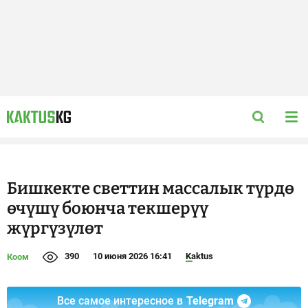
Бишкекте светтин массалык түрдө
өчүшү боюнча текшерүү
жүргүзүлөт
390
10 июня 2026 16:41
Kaktus
Коом
Все самое интересное в
Telegram