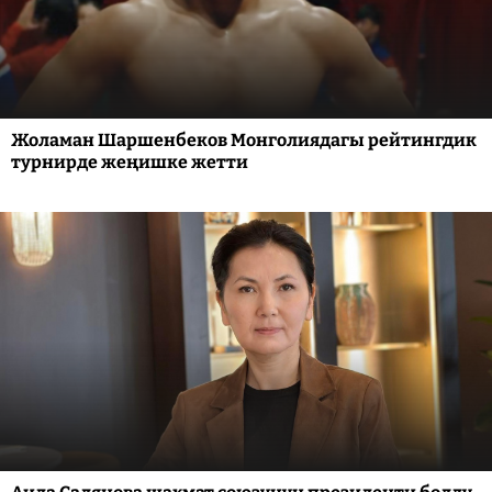
Жоламан Шаршенбеков Монголиядагы рейтингдик
турнирде жеңишке жетти