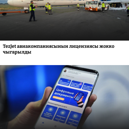
TezJet авиакомпаниясынын лицензиясы жокко
чыгарылды