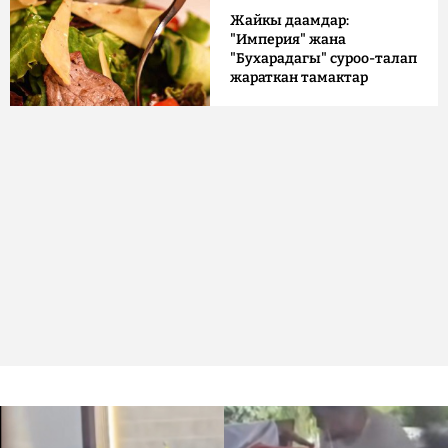
Жайкы даамдар:
"Империя" жана
"Бухарадагы" суроо-талап
жараткан тамактар