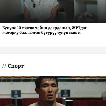
Күнүнө 10 саатка чейин даярданып, ЖРТдан
жогорку балл алган бүтүрүүчүнүн маеги
Спорт