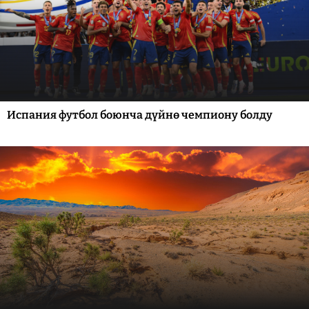
Испания футбол боюнча дүйнө чемпиону болду