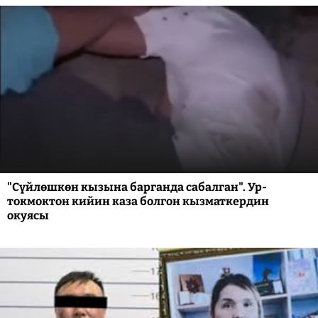
"Сүйлөшкөн кызына барганда сабалган". Ур-
токмоктон кийин каза болгон кызматкердин
окуясы