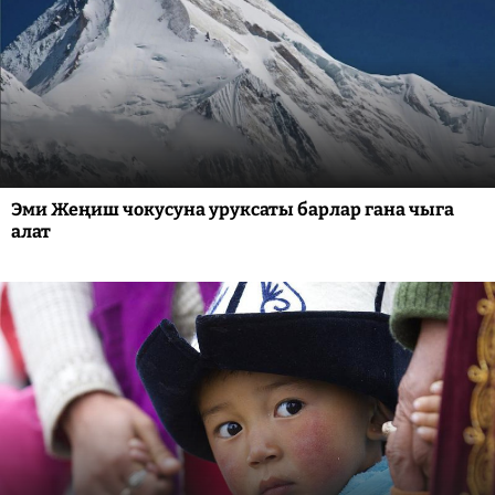
Эми Жеңиш чокусуна уруксаты барлар гана чыга
алат