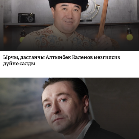
Ырчы, дастанчы Алтынбек Каленов мезгилсиз
дүйнө салды