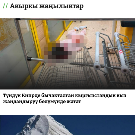
Акыркы жаңылыктар
Түндүк Кипрде бычакталган кыргызстандык кыз
жандандыруу бөлүмүндө жатат