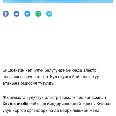
Бишкектин көпчүлүк бөлүгүндө 6-июнда электр
энергиясы өчүп калган. Бул окуяга байланыштуу
атайын комиссия түзүлдү.
"Кыргызстан улуттук электр тармагы" ишканасынан
Kaktus.media
сайтына билдиришкендей, факты боюнча
укук коргоо органдарына да кайрылышкан жана