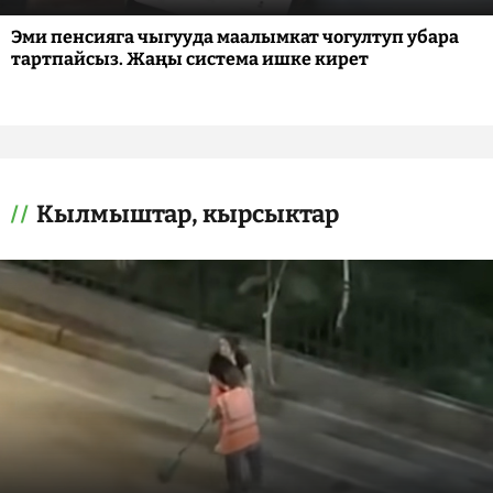
Эми пенсияга чыгууда маалымкат чогултуп убара
тартпайсыз. Жаңы система ишке кирет
Кылмыштар, кырсыктар