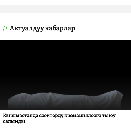
Актуалдуу кабарлар
Кыргызстанда сөөктөрдү кремациялоого тыюу
салынды