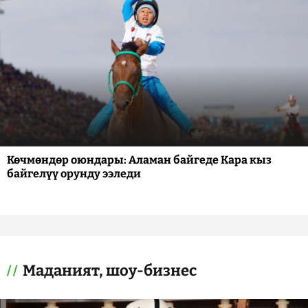
Көчмөндөр оюндары: Аламан байгеде Кара кыз
байгелүү орунду ээледи
Маданият, шоу-бизнес