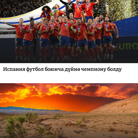
Испания футбол боюнча дүйнө чемпиону болду