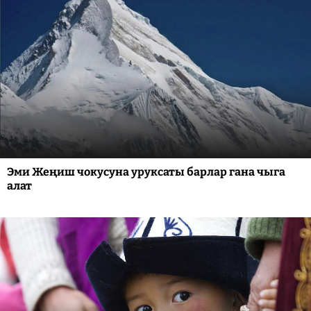
Эми Жеңиш чокусуна уруксаты барлар гана чыга
алат