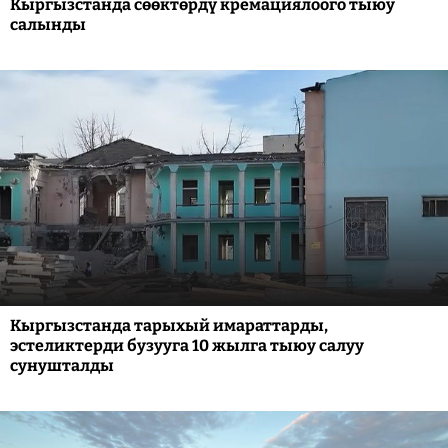
Кыргызстанда сөөктөрдү кремациялоого тыюу
салынды
Кыргызстанда тарыхый имараттарды,
эстеликтерди бузууга 10 жылга тыюу салуу
сунушталды