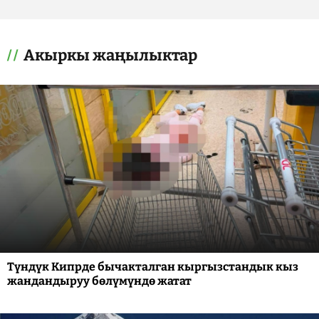
Акыркы жаңылыктар
Түндүк Кипрде бычакталган кыргызстандык кыз
жандандыруу бөлүмүндө жатат