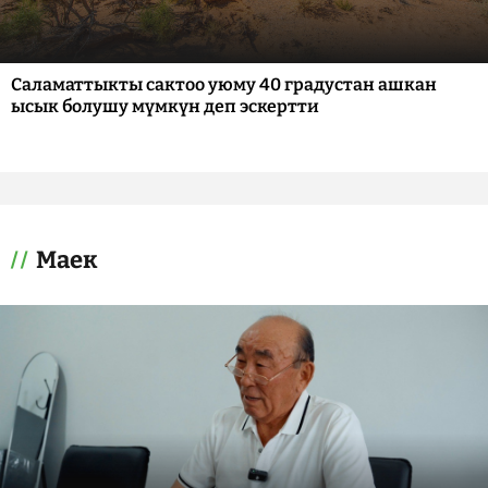
Саламаттыкты сактоо уюму 40 градустан ашкан
ысык болушу мүмкүн деп эскертти
Маек