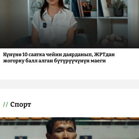
Күнүнө 10 саатка чейин даярданып, ЖРТдан
жогорку балл алган бүтүрүүчүнүн маеги
Спорт