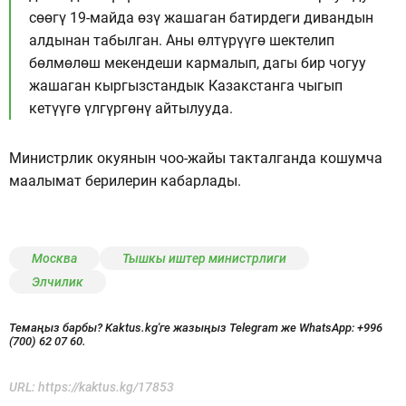
сөөгү 19-майда өзү жашаган батирдеги дивандын
алдынан табылган. Аны өлтүрүүгө шектелип
бөлмөлөш мекендеши кармалып, дагы бир чогуу
жашаган кыргызстандык Казакстанга чыгып
кетүүгө үлгүргөнү айтылууда.
Министрлик окуянын чоо-жайы такталганда кошумча
маалымат берилерин кабарлады.
Москва
Тышкы иштер министрлиги
Элчилик
Темаңыз барбы? Kaktus.kg'ге жазыңыз Telegram же WhatsApp:
+996
(700) 62 07 60.
URL:
https://kaktus.kg/17853