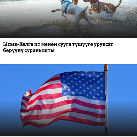
Ысык-Көлгө ит менен сууга түшүүгө уруксат
берүүнү суранышты