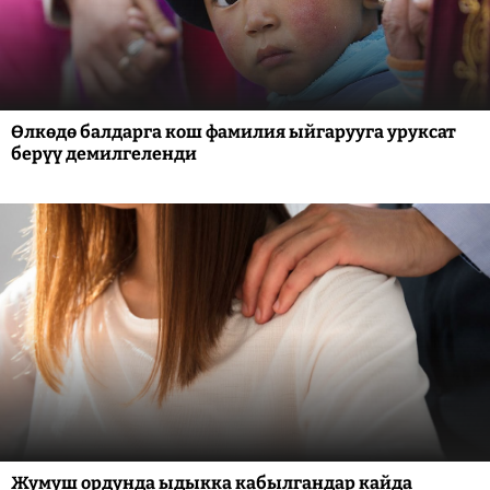
Өлкөдө балдарга кош фамилия ыйгарууга уруксат
берүү демилгеленди
Жумуш ордунда ыдыкка кабылгандар кайда