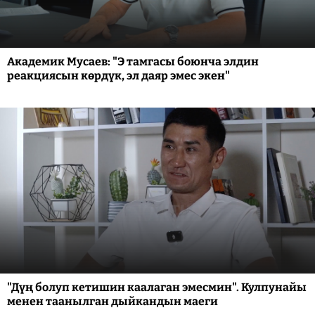
Академик Мусаев: "Э тамгасы боюнча элдин
реакциясын көрдүк, эл даяр эмес экен"
"Дүң болуп кетишин каалаган эмесмин". Кулпунайы
менен таанылган дыйкандын маеги