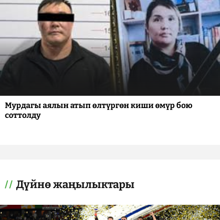
Мурдагы аялын атып өлтүргөн киши өмүр бою
соттолду
Дүйнө жаңылыктары