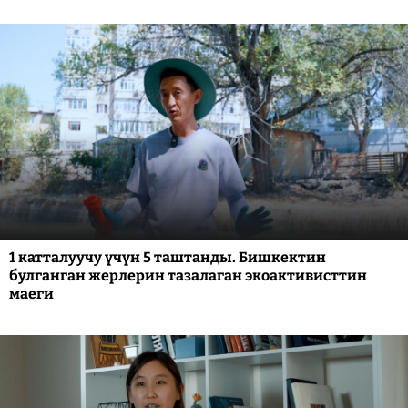
1 катталуучу үчүн 5 таштанды. Бишкектин
булганган жерлерин тазалаган экоактивисттин
маеги