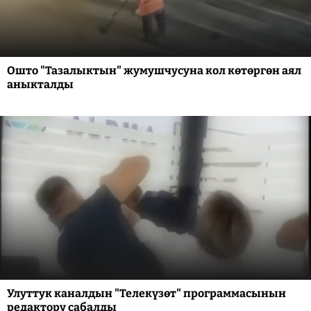
Ошто "Тазалыктын" жумушчусуна кол көтөргөн аял
аныкталды
Улуттук каналдын "Телекүзөт" программасынын
редактору сабалды