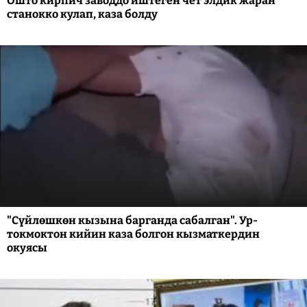
Ошто кирпич заводдо иштеген чет элдик жаран
станокко кулап, каза болду
"Сүйлөшкөн кызына барганда сабалган". Ур-
токмоктон кийин каза болгон кызматкердин
окуясы