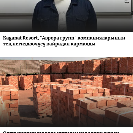
Kaganat Resort, "Аврора групп" компанияларынын
тең негиздөөчүсү кайрадан кармалды