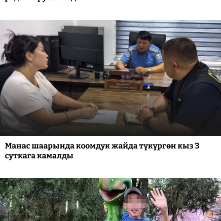
Манас шаарында коомдук жайда түкүргөн кыз 3
суткага камалды