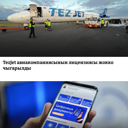
TezJet авиакомпаниясынын лицензиясы жокко
чыгарылды