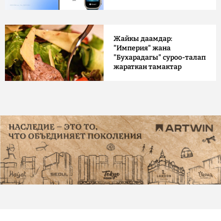
Жайкы даамдар:
"Империя" жана
"Бухарадагы" суроо-талап
жараткан тамактар