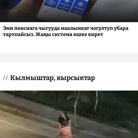
Эми пенсияга чыгууда маалымкат чогултуп убара
тартпайсыз. Жаңы система ишке кирет
Кылмыштар, кырсыктар