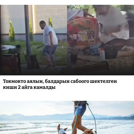
Токмокто аялын, балдарын сабоого шектелген
киши 2 айга камалды