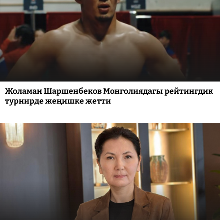
Жоламан Шаршенбеков Монголиядагы рейтингдик
турнирде жеңишке жетти