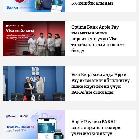
5% кешбэк алыңыз
Optima Банк Apple Pay
кызматын ишке
киргизгени үчүн Visa
тарабынан сыйлыкка ээ
болду
Visa Кыргызстанда Apple
Pay кызматын ийгиликтүү
ишке киргизгени үчүн
BAKAI'ды сыйлады
Apple Pay эми BAKAI
карталарынын ээлери
үчүн жеткиликтүү