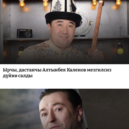
Ырчы, дастанчы Алтынбек Каленов мезгилсиз
дүйнө салды