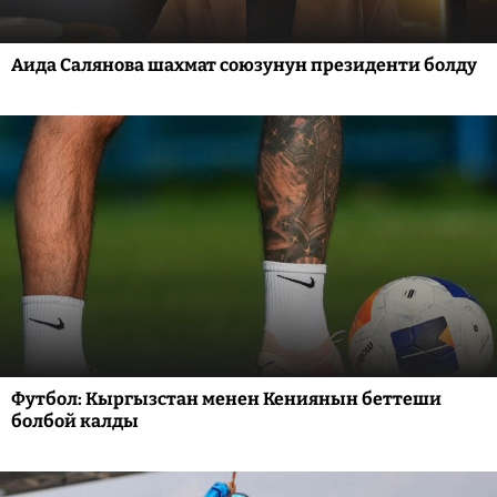
Аида Салянова шахмат союзунун президенти болду
Футбол: Кыргызстан менен Кениянын беттеши
болбой калды