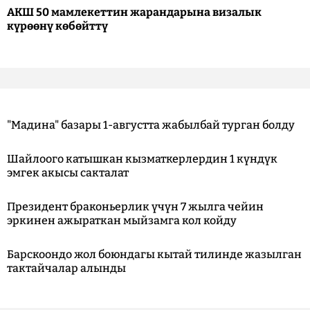
АКШ 50 мамлекеттин жарандарына визалык
күрөөнү көбөйттү
"Мадина" базары 1-августта жабылбай турган болду
Шайлоого катышкан кызматкерлердин 1 күндүк
эмгек акысы сакталат
Президент браконьерлик үчүн 7 жылга чейин
эркинен ажыраткан мыйзамга кол койду
Барскоондо жол боюндагы кытай тилинде жазылган
тактайчалар алынды