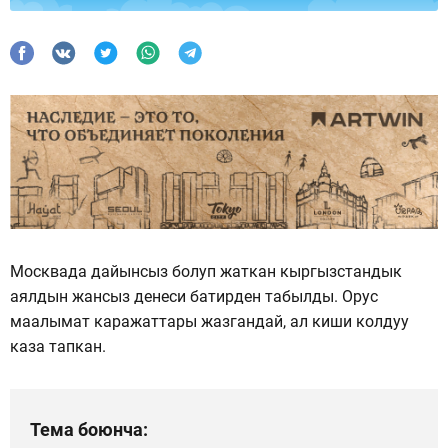
Москвада дайынсыз болуп жаткан кыргызстандык
аялдын жансыз денеси батирден табылды. Орус
маалымат каражаттары жазгандай, ал киши колдуу
каза тапкан.
Тема боюнча: