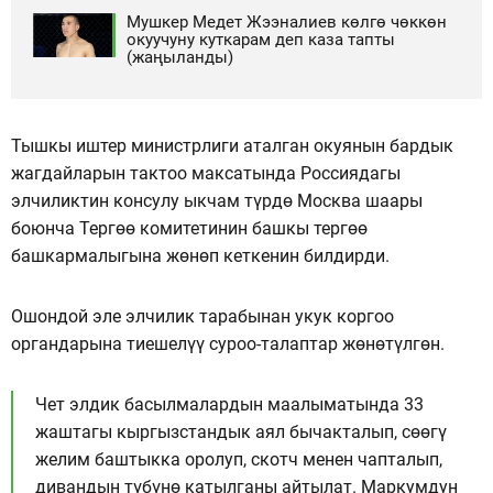
Мушкер Медет Жээналиев көлгө чөккөн
окуучуну куткарам деп каза тапты
(жаңыланды)
Тышкы иштер министрлиги аталган окуянын бардык
жагдайларын тактоо максатында Россиядагы
элчиликтин консулу ыкчам түрдө Москва шаары
боюнча Тергөө комитетинин башкы тергөө
башкармалыгына жөнөп кеткенин билдирди.
Ошондой эле элчилик тарабынан укук коргоо
органдарына тиешелүү суроо-талаптар жөнөтүлгөн.
Чет элдик басылмалардын маалыматында 33
жаштагы кыргызстандык аял бычакталып, сөөгү
желим баштыкка оролуп, скотч менен чапталып,
дивандын түбүнө катылганы айтылат. Маркумдун