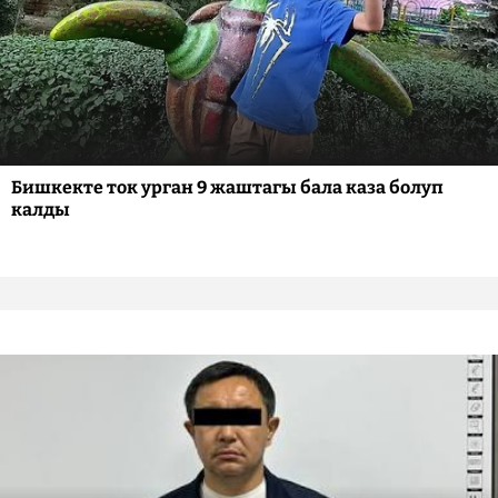
Бишкекте ток урган 9 жаштагы бала каза болуп
калды