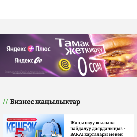
Бизнес жаңылыктар
Жаңы окуу жылына
пайдалуу даярданыңыз -
BAKAI карталары менен